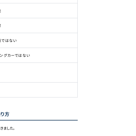
能
可
両ではない
ピングカーではない
乗り方
きました。