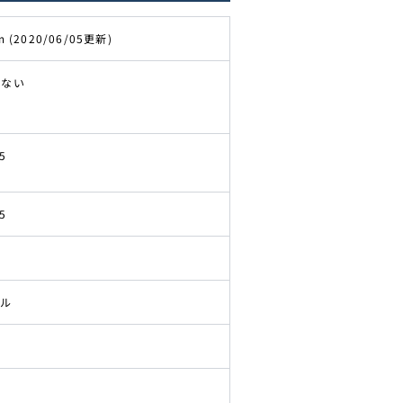
m (2020/06/05更新)
きない
5
5
ドル