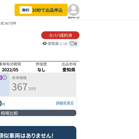
30秒で出品申込
無料
マイページ
年式 367万円
カババ成約済
0
閲覧数:
1.1k
車検有効期限
修復歴
出品地域
2022/05
なし
愛知県
本体価格
367
万円
0
詳細を見る
円
相場比較
類似車両はありません！