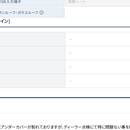
USB入力端子
電動シート
サンルーフ・ガラスルーフ
ライン)
-
-
-
-
にアンダーカバーが割れておりますが、ディーラー点検にて特に問題ない事を