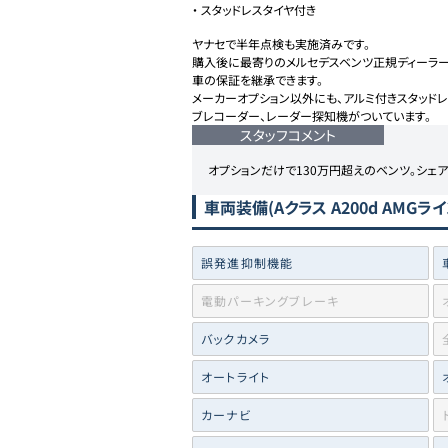
・
スタッドレスタイヤ付き
ヤナセで半年点検も実施済みです。

購入後に最寄りのメルセデスベンツ正規ディーラー
車の保証を継承できます。

メーカーオプション以外にも、アルミ付きスタッドレス
ブレコーダー、レーダー探知機がついています。
スタッフコメント
オプションだけで130万円超えのベンツ。シェ
車両装備
(Aクラス A200d AMGライ
誤発進抑制機能
電動パーキングブレーキ
バックカメラ
オートライト
カーナビ