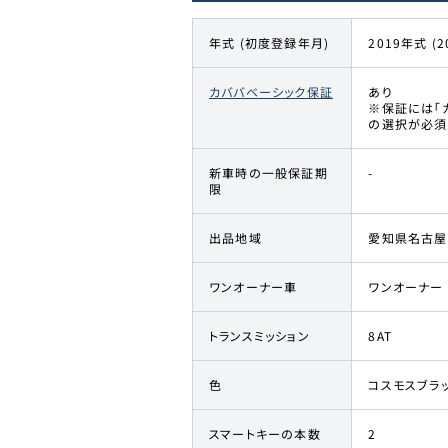
年式 (初度登録年月)
2019年式 (2
カババベーシック保証
あり
※保証には「
の選択が必須
新車時の一般保証期
-
限
出品地域
愛知県名古屋
ワンオーナー車
ワンオーナー
トランスミッション
8AT
色
コスモスブラ
スマートキーの本数
2