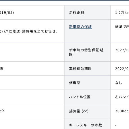
019/05)
走行距離
1.2万k
新車時の保証
継承で
カババに陸送・諸費用を全てお任せ」
新車時の特別保証期
2022/0
限
市
車検有効期限
2022/0
修復歴
なし
ハンドル位置
右ハン
ック
排気量 (cc)
2000cc
キーレスキーの本数
-