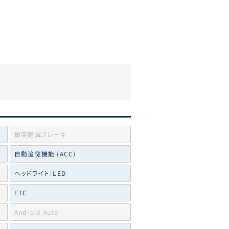
衝突軽減ブレーキ
自動追従機能 (ACC)
ヘッドライト：LED
ETC
Android Auto