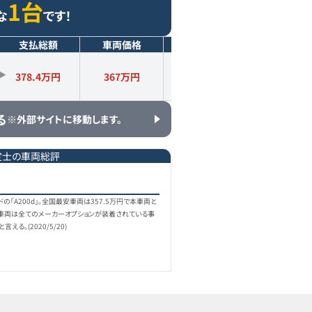
1台
な
です！
支払総額
車両価格
年式
走行距離
378.4万円
367
万円
2019
年式
1.2
万km
る
※外部サイトに移動します。
定士の車両総評
の「A200d」。全国最安車両は357.5万円で本車両と
車両は全てのメーカーオプションが装着されている事
る。(2020/5/20)