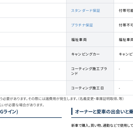
スタンダード保証
付帯可
プラチナ保証
付帯不
福祉車両
福祉車
キャンピングカー
キャン
コーティング施工ブラ
-
ンド
コーティング施工日
-
必要があります。その際には諸費用が発生します。（名義変更・車庫証明取得、等）
払いが必要な場合があります。
MGライン)
オーナーと愛車の出会いと
新車で購入。買い物、通勤などで使用して