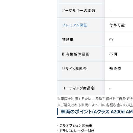
ノーマルキーの本数
-
プレミアム保証
付帯可能
禁煙車
〇
所有権解除要否
不明
リサイクル料金
預託済
コーティング商品名
-
※車両を利用するために各種手続きをご自身で行う
※ご購入される車両によっては、各種税金のお支
車両のポイント
(Aクラス A200d A
・
フルオプション装備車
・
ドラレコ、レーダー付き