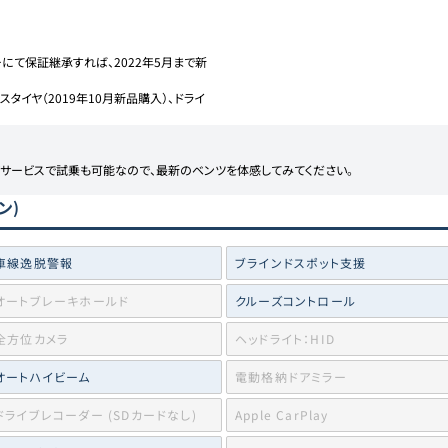
にて保証継承すれば、2022年5月まで新
タイヤ（2019年10月新品購入）、ドライ
アサービスで試乗も可能なので、最新のベンツを体感してみてください。
ン)
車線逸脱警報
ブラインドスポット支援
オートブレーキホールド
クルーズコントロール
全方位カメラ
ヘッドライト：HID
オートハイビーム
電動格納ドアミラー
ドライブレコーダー (SDカードなし)
Apple CarPlay