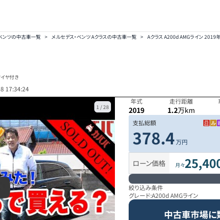
ベンツの中古車一覧
>
メルセデス・ベンツ Aクラスの中古車一覧
>
Aクラス A200d AMGライン 2019
タイヤ付き
8 17:34:24
年式
走行距離
1
/
28
2019
1.2
万km
支払総額
378.4
万円
25,40
ローン価格
月々
絞り込み条件
グレード:
A200d AMGライン
中古車市場に