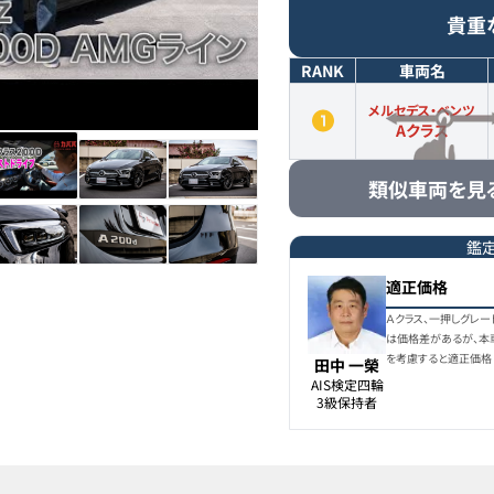
貴重
RANK
車両名
メルセデス・ベンツ
Aクラス
類似車両を見
鑑
適正価格
Ａクラス、一押しグレード
は価格差があるが、本
を考慮すると適正価格と言え
田中 一榮
AIS検定四輪

3級保持者