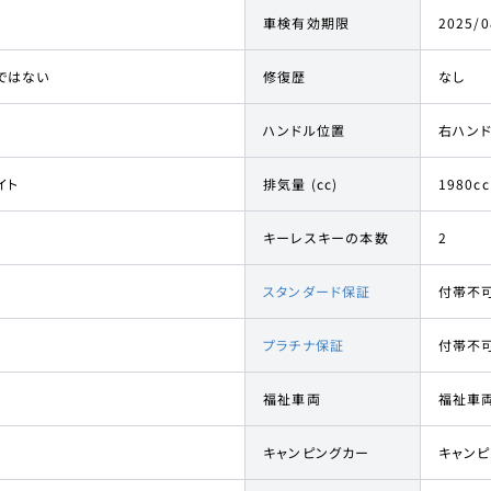
車検有効期限
2025/0
ではない
修復歴
なし
ハンドル位置
右ハン
イト
排気量 (cc)
1980cc
キーレスキーの本数
2
スタンダード保証
付帯不
プラチナ保証
付帯不
福祉車両
福祉車
キャンピングカー
キャン