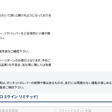
ら引いて頂くと開けれようになっておりま
ダー、リヤバンパーなど全体的に小傷や擦
。

写真をご確認下さい。

ノーリターンのお取引となります。予めご
耗品等）の不具合、劣化等に関しては免責
は、ボンネットのレバーの故障や傷はあるものの、走行には問題のない運転の楽しめるお
！是非ご検討下さい。
ワトロ Sライン リミテッド)
車線逸脱警報
ブラインドスポット支援