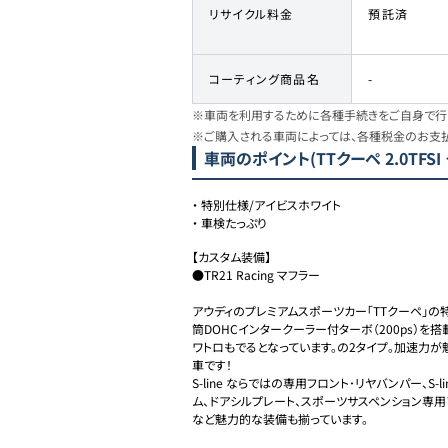
リサイクル料金
預託済
コーティング商品名
-
※車両を利用するために各種手続きをご自身で行う
※ご購入される車両によっては、各種税金のお支
車両のポイント
(TTクーペ 2.0TF
・
特別仕様/アイビスホワイト
・
車検たっぷり
【カスタム装備】

●TR21 Racing マフラー

アウディのプレミアムスポーツカー「TTクーペ」の
筒DOHCインタークーラー付ターボ（200ps）を搭載
ワトロもでるとなっています。の2タイプ。加速力が
車です！

S-line ならではの専用フロント･リヤバンパー、S
ム、ドアシルプレート、スポーツサスペンション専
など魅力的な装備も揃っています。
