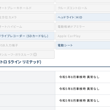
オートブレーキホールド
クルーズコントロール
全方位カメラ
ヘッドライト：HID
オートハイビーム
電動格納ドアミラー
ドライブレコーダー (SDカードなし)
Apple CarPlay
USB入力端子
電動シート
サンルーフ・ガラスルーフ
クワトロ Sライン リミテッド)
令和5年8月車検時 異常なし
令和5年8月車検時 異常なし
令和5年8月車検時 異常なし