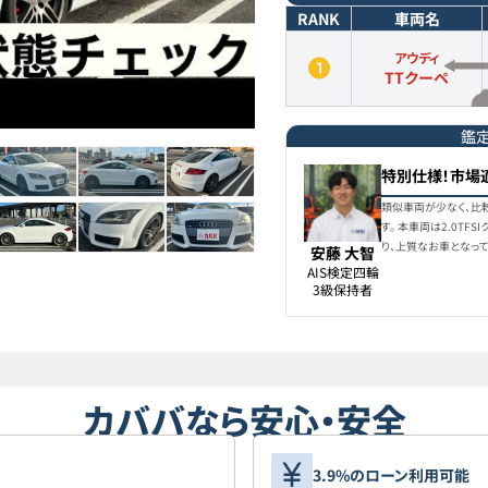
RANK
車両名
アウディ
TTクーペ
鑑
特別仕様！市場
類似車両が少なく、比
す。 本車両は2.0T
り、上質なお車となって
安藤 大智
AIS検定四輪

3級保持者
カババなら安心・安全
3.9%のローン利用可能