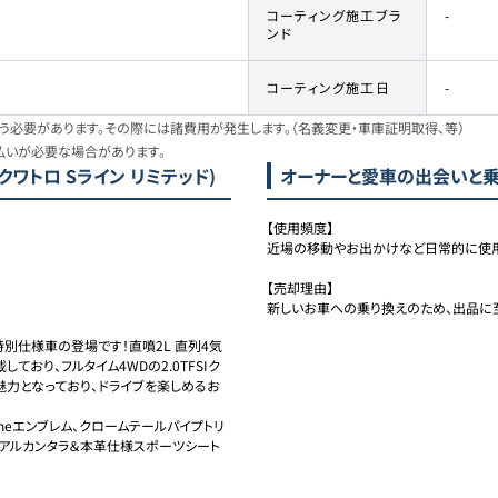
コーティング施工ブラ
-
ンド
コーティング施工日
-
必要があります。その際には諸費用が発生します。（名義変更・車庫証明取得、等）
払いが必要な場合があります。
SI クワトロ Sライン リミテッド)
オーナーと愛車の出会いと
【使用頻度】

近場の移動やお出かけなど日常的に使用し
【売却理由】

新しいお車への乗り換えのため、出品に
特別仕様車の登場です！直噴2L 直列4気
しており、フルタイム4WDの2.0TFSIク
魅力となっており、ドライブを楽しめるお
-lineエンブレム、クロームテールパイプトリ
用アルカンタラ＆本革仕様スポーツシート