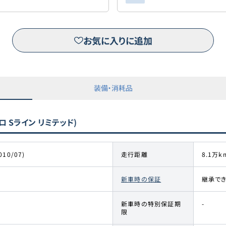
お気に入りに追加
装備・消耗品
ワトロ Sライン リミテッド)
010/07)
走行距離
8.1万k
新車時の保証
継承で
新車時の特別保証期
-
限