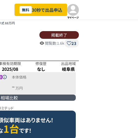
30秒で出品申込
無料
マイページ
0年式 88万円
掲載終了
23
閲覧数:
1.6k
車検有効期限
修復歴
出品地域
2025/08
なし
岐阜県
本体価格
-
万円
相場比較
 リミテッド
類似車両はありません！
1台
な
です！