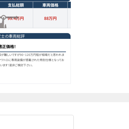
支払総額
車両価格
年式
走行距離
99.4万円
88
万円
2010
年式
8.1
万km
定士の車両総評
適正価格！
較が難しいですが90~120万円程が相場だと思われま
FSIクワトロに専用装備が搭載された特別仕様となってお
います！是非ご検討下さい。