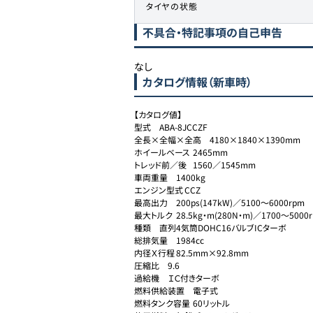
タイヤの状態
不具合・特記事項の自己申告
なし
カタログ情報（新車時）
【カタログ値】

型式	ABA-8JCCZF

全長×全幅×全高	4180×1840×1390mm

ホイールベース	2465mm

トレッド前／後	1560／1545mm

車両重量	1400kg

エンジン型式	CCZ

最高出力	200ps(147kW)／5100～6000rpm

最大トルク	28.5kg・m(280N・m)／1700～5000rpm

種類	直列4気筒DOHC16バルブICターボ

総排気量	1984cc

内径Ｘ行程	82.5mm×92.8mm

圧縮比	9.6

過給機	ＩＣ付きターボ

燃料供給装置	電子式

燃料タンク容量	60リットル
