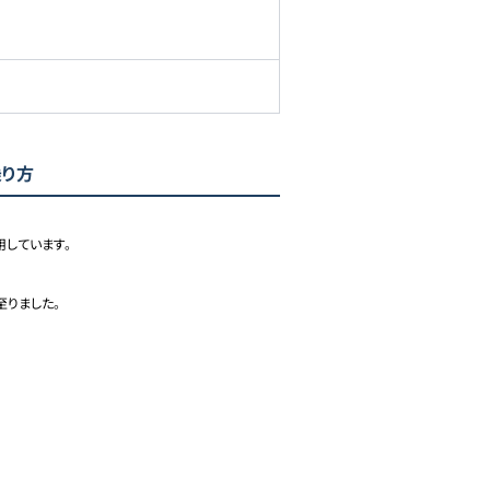
乗り方
ています。

至りました。