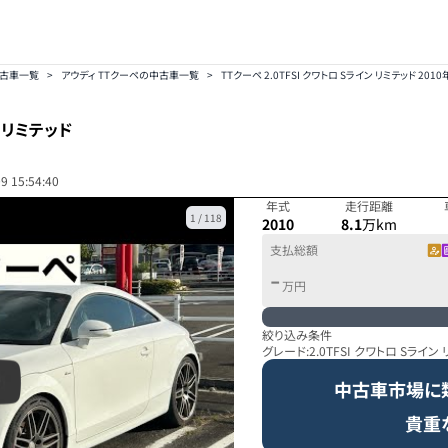
中古車一覧
>
アウディ TTクーペの中古車一覧
>
TTクーペ 2.0TFSI クワトロ Sライン リミテッド 201
ン リミテッド
9 15:54:40
年式
走行距離
1
/
118
2010
8.1
万km
支払総額
-
万円
絞り込み条件
グレード:
2.0TFSI クワトロ Sライン
中古車市場に
貴重