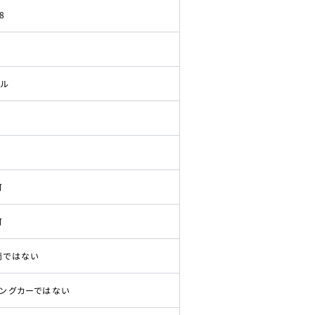
8
ドル
可
可
両ではない
ピングカーではない