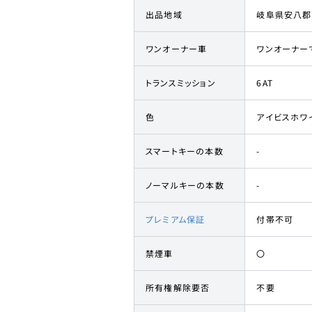
出品地域
岐阜県安八郡
ワンオーナー車
ワンオーナー
トランスミッション
6AT
色
アイビスホワ
スマートキーの本数
-
ノーマルキーの本数
-
プレミアム保証
付帯不可
禁煙車
〇
所有権解除要否
不要