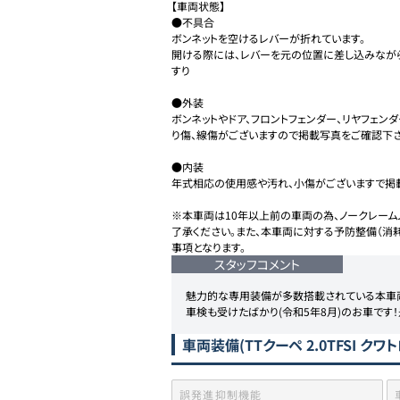
【車両状態】

●不具合

ボンネットを空けるレバーが折れています。

開ける際には、レバーを元の位置に差し込みなが
すり

●外装

ボンネットやドア、フロントフェンダー、リヤフェン
り傷、線傷がございますので掲載写真をご確認下さい
●内装

年式相応の使用感や汚れ、小傷がございますで掲載
※本車両は10年以上前の車両の為、ノークレーム
了承ください。また、本車両に対する予防整備（消
事項となります。
スタッフコメント
魅力的な専用装備が多数搭載されている本車両
車検も受けたばかり(令和5年8月)のお車です
車両装備
(TTクーペ 2.0TFSI ク
誤発進抑制機能