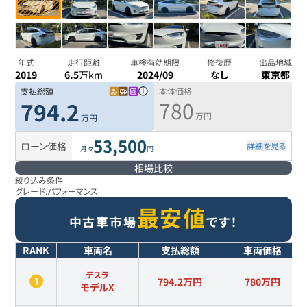
年式
走行距離
車検有効期限
修復歴
出品地域
2019
6.5
万km
2024/09
なし
東京都
支払総額
本体価格
780
794.2
万円
万円
53,500
ローン価格
詳細を見る
月々
円
相場比較
絞り込み条件
グレード:
パフォーマンス
最安値
中古車市場
です！
RANK
車両名
支払総額
車両価格
テスラ
794.2万円
780
万円
モデルX