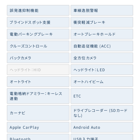
誤発進抑制機能
車線逸脱警報
ブラインドスポット支援
衝突軽減ブレーキ
電動パーキングブレーキ
オートブレーキホールド
クルーズコントロール
自動追従機能 (ACC)
バックカメラ
全方位カメラ
ヘッドライト：HID
ヘッドライト：LED
オートライト
オートハイビーム
電動格納ドアミラー：キーレス
ETC
連動
ドライブレコーダー (SDカード
カーナビ
なし)
Apple CarPlay
Android Auto
Bluetooth
USB入力端子