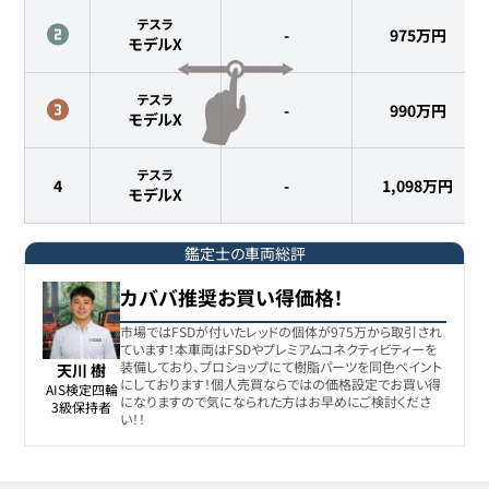
テスラ
-
975
万円
モデルX
テスラ
-
990
万円
モデルX
テスラ
4
-
1,098
万円
モデルX
鑑定士の車両総評
カババ推奨お買い得価格！
市場ではFSDが付いたレッドの個体が975万から取引され
ています！本車両はFSDやプレミアムコネクティビティーを
装備しており、プロショップにて樹脂パーツを同色ペイント
天川 樹
にしております！個人売買ならではの価格設定でお買い得
AIS検定四輪

になりますので気になられた方はお早めにご検討くださ
3級保持者
い！！