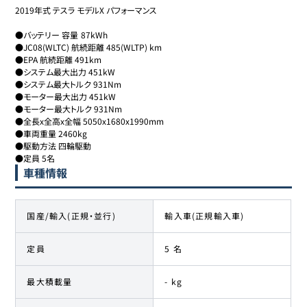
2019年式 テスラ モデルX パフォーマンス 

●バッテリー 容量	87kWh	

●JC08(WLTC) 航続距離 485(WLTP) km

●EPA 航続距離 491km					

●システム最大出力 451kW

●システム最大トルク 931Nm

●モーター最大出力 451kW

●モーター最大トルク 931Nm

●全長x全高x全幅 5050x1680x1990mm	

●車両重量 2460kg	

●駆動方法 四輪駆動	

車種情報
国産/輸入(正規・並行)
輸入車(正規輸入車)
定員
5 名
最大積載量
- kg