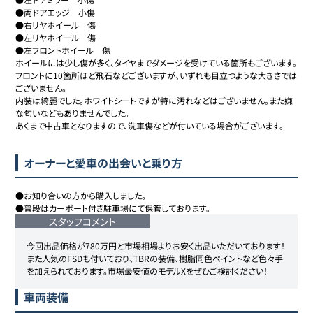
●両ドアエッジ　小傷

●右リヤホイール　傷

●左リヤホイール　傷

●左フロントホイール　傷

ホイールには少し傷が多く、タイヤまでダメージを受けている箇所もございます。

フロントに10箇所ほど飛石などございますが、いずれも目立つような大きさでは
ございません。

内装は綺麗でした。ホワイトシートですが特に汚れなどはございません。また嫌
な匂いなどもありませんでした。

あくまで中古車となりますので、洗車傷などが付いている場合がございます。
オーナーと愛車の出会いと乗り方
●お知り合いの方から購入しました。

スタッフコメント
今回出品価格が780万円と市場相場よりお安く出品いただいております！
また人気のFSDも付いており、TBRの装備、樹脂同色ペイントなど色々手
を加えられております。市場最安値のモデルXをぜひご検討ください！
車両装備