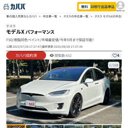
無料
30秒で出品申込
マイページ
車の個人売買ならカババ
>
中古車一覧
>
テスラの中古車一覧
>
テスラ モデルXの中古車一
テスラ
モデルX
パフォーマンス
FSD/樹脂同色ペイント/市場最安値/今年9月まで保証可能！
公開
2023/07/28 17:27:47
|
最終更新
2025/08/28 17:37:39
カババ成約済
4
閲覧数:
432
1
/
128