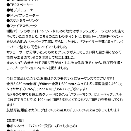
●TBRスペーサー

●地デジチューナー

●ドライブレコーダー

●スマホミラーリング

●ファイアスティック

樹脂パーツのホワイトペイントやTBRの取付はポリッシュガレージというお店で
やっていただきました。こちらのこだわりポイントは、樹脂パーツの同色ペイント
を梨地の肌のペーパーで丁寧に平らにした後に、サフェイサーを薄く塗ってはペ
ーパーで整えて、同色にペイントしました。

サフェーサーが分厚いと、のちのちクラックが入ってしまい見た目が悪くなる可
能性があるので、そこを注意して加工しました。

また、タイヤの巻き上げで飛び石がまともに当たる場所ですから、飛び石保護と
して、プロテクションフィルムを貼りました。

今回ご出品いただいたお車はテスラモデルXパフォーマンスでございます！

全長5,050mm全幅1,990mm全高1,680mmとなっており、車両重量2,460kg 
タイヤサイズF265/35R22 R285/35R22でございます！

モデルXの中でも最上級グレードにあたる「パフォーマンス」はルーディクラス＋
に設定することで、0-100km/h加速2.9秒ととてつもない加速力を発揮してくれ
ます！

航続可能距離はカタログ値で485km(JC08)、EPAで491kmとなっております！

【車両状態】

●ボンネット　Fバンパー飛石(いずれも小さめ)

●左ドアミラー　小傷
