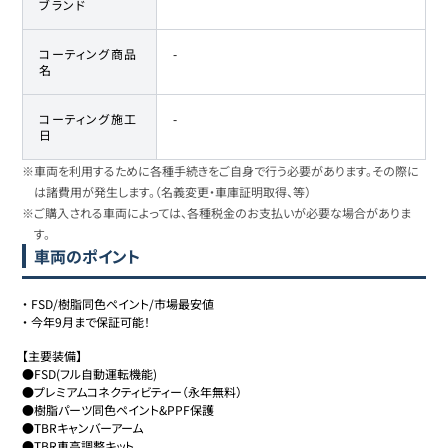
ブランド
コーティング商品
-
名
コーティング施工
-
日
※車両を利用するために各種手続きをご自身で行う必要があります。その際に
は諸費用が発生します。（名義変更・車庫証明取得、等）
※ご購入される車両によっては、各種税金のお支払いが必要な場合がありま
す。
車両のポイント
・
FSD/樹脂同色ペイント/市場最安値
・
今年9月まで保証可能！
【主要装備】

●FSD(フル自動運転機能)

●プレミアムコネクティビティー（永年無料）

●樹脂パーツ同色ペイント&PPF保護

●TBRキャンバーアーム

●TBR車高調整キット
