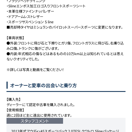
・ブラックヘッドライニング

・Slineエンボス加工ロゴ入りフロントスポーツシート

・本革仕様ファインナッパレザー

・ドアアームレストレザー

・スポーツサスペンション S line

■売却時タイヤはミシュランのパイロットスーパースポーツに変更になります。

【車両状態】

●外装:フロントに飛び石と下擦りとガリ傷、フロントガラスに飛び石、右乗り込
み口傷、トランクに傷がございます。

●内装:年式相応の傷などはあるものの10万km以上は知られているとは思え
ないクオリティでした。

オーナーと愛車の出会いと乗り方
【購入先】

ディーラーにて認定中古車を購入されました。

【使用頻度】

スタッフコメント
2013年式アウディ・A5スポーツバック 2.0TFSI クワトロ Slineパッケージ