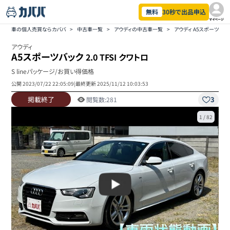
無料
30秒で出品申込
マイページ
車の個人売買ならカババ
>
中古車一覧
>
アウディの中古車一覧
>
アウディ A5スポーツバ
アウディ
A5スポーツバック
2.0 TFSI クワトロ
S lineパッケージ/お買い得価格
公開
2023/07/22 22:05:09
|
最終更新
2025/11/12 10:03:53
掲載終了
3
閲覧数:
281
1
/
82