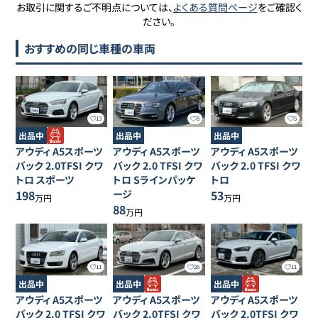
お取引に関するご不明点については、
よくある質問ページ
をご確認く
ださい。
おすすめの同じ車種の車両
13
8
5
出品中
出品中
出品中
アウディ
A5スポーツ
アウディ
A5スポーツ
アウディ
A5スポーツ
バック
2.0TFSI クワ
バック
2.0 TFSI クワ
バック
2.0 TFSI クワ
トロ スポーツ
トロ Sラインパッケ
トロ
198
ージ
53
万円
万円
88
万円
11
26
11
出品中
出品中
出品中
アウディ
A5スポーツ
アウディ
A5スポーツ
アウディ
A5スポーツ
バック
2.0 TFSI クワ
バック
2.0TFSI クワ
バック
2.0TFSI クワ