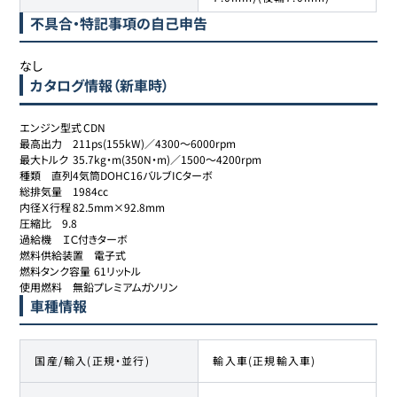
不具合・特記事項の自己申告
なし
カタログ情報（新車時）
エンジン型式	CDN

最高出力	211ps(155kW)／4300～6000rpm

最大トルク	35.7kg・m(350N・m)／1500～4200rpm

種類	直列4気筒DOHC16バルブICターボ

総排気量	1984cc

内径Ｘ行程	82.5mm×92.8mm

圧縮比	9.8

過給機	ＩＣ付きターボ

燃料供給装置	電子式

燃料タンク容量	61リットル

使用燃料	無鉛プレミアムガソリン
車種情報
国産/輸入(正規・並行)
輸入車(正規輸入車)