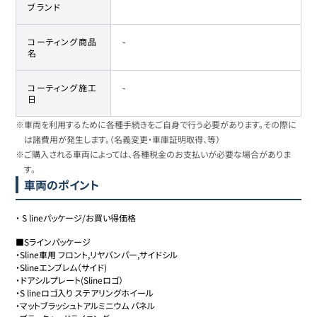
ブランド
コーティング商品
-
名
コーティング施工
-
日
※車両を利用するために各種手続きをご自身で行う必要があります。その際に
は諸費用が発生します。（名義変更・車庫証明取得、等）
※ご購入される車両によっては、各種税金のお支払いが必要な場合がありま
す。
車両のポイント
・
S lineパッケージ/お買い得価格
■Sラインパッケージ

・Sline車用 フロント,リヤバンパー,サイドシル

・Slineエンブレム（サイド) 

・ドアシルプレート(Slineロゴ）

・S lineロゴ入り ステアリングホイール

・マットブラッシュトアルミニウム パネル
