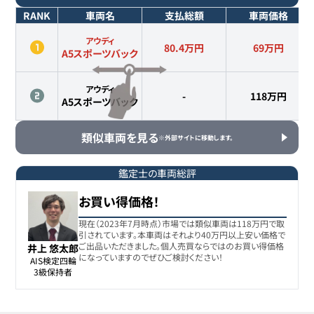
RANK
車両名
支払総額
車両価格
アウディ
80.4万円
69
万円
A5スポーツバック
アウディ
-
118
万円
A5スポーツバック
類似車両を見る
※外部サイトに移動します。
鑑定士の車両総評
お買い得価格！
現在（2023年7月時点）市場では類似車両は118万円で取
引されています。本車両はそれより40万円以上安い価格で
ご出品いただきました｡個人売買ならではのお買い得価格
井上 悠太郎
になっていますのでぜひご検討ください！
AIS検定四輪

3級保持者