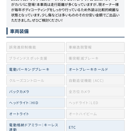
がカババに登場！本車両は走行距離が多くなっていますが、現オーナー様
が毎年ボディコーティングをしっかり行っているため外装は比較的綺麗な
状態となっています。少し傷などは多いもののその分安い金額でご出品い
ただきました｡ぜひご検討ください！
車両装備
誤発進抑制機能
車線逸脱警報
ブラインドスポット支援
衝突軽減ブレーキ
電動パーキングブレーキ
オートブレーキホールド
クルーズコントロール
自動追従機能 (ACC)
バックカメラ
全方位カメラ
ヘッドライト：HID
ヘッドライト：LED
オートライト
オートハイビーム
電動格納ドアミラー：キーレス
ETC
連動