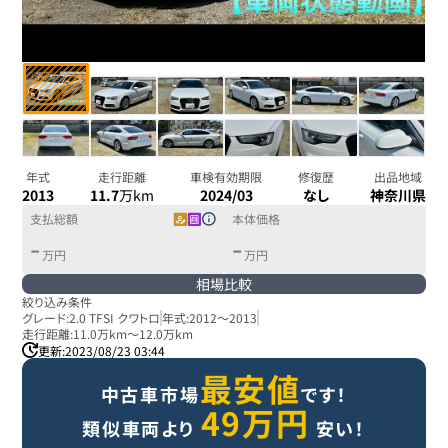
年式
走行距離
車検有効期限
修復歴
出品地域
2013
11.7
万km
2024/03
なし
神奈川県
支払総額
本体価格
-
-
万円
万円
相場比較
絞り込み条件
グレード:
2.0 TFSI クワトロ
年式:
2012
～
2013
走行距離:
11.0万km
～
12.0万km
更新:
2023/08/23 03:44
最安値
中古車市場
です！
49
万円
類似車両より
安い！