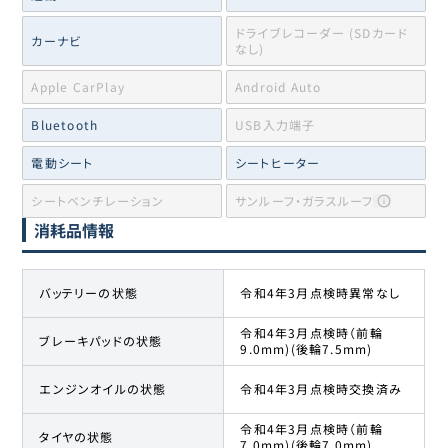
ドライブレコーダー (SDカード
カーナビ
なし)
Apple CarPlay
Android Auto
Bluetooth
USB入力端子
電動シート
シートヒーター
シートベンチレーション
サンルーフ・ガラスルーフ
消耗品情報
バッテリーの状態
令和4年3月点検時異常なし
令和4年3月点検時（前輪
ブレーキパッドの状態
9.0mm)(後輪7.5mm)
エンジンオイルの状態
令和4年3月点検時交換済み
令和4年3月点検時（前輪
タイヤの状態
7.0mm)(後輪7.0mm)