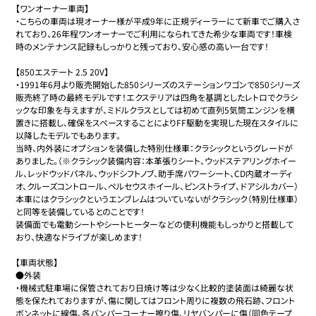
【ワンオーナー車両】

・こちらの車両は現オーナー様が平成9年に正規ディーラーにて新車でご購入さ
れており、26年程ワンオーナーでご利用になられてきた希少な車両です！車検
時のメンテナンス記録もしっかりと残っており、安心感の高い一台です！

【850エステート 2.5 20V】

・1991年6月より販売開始した850シリーズのステーションワゴンで850シリーズ
販売終了時の最終モデルです！エクステリアは四角を基調としたレトロでクラシ
ックな印象を与えますが、ミドルクラスとしては初めて直列5気筒エンジンを横
置きに搭載し、確保をスペースすることによりFF駆動を実現した現在スタイルに
以降したモデルでもあります。

当時、内外装にオプションを装備した特別仕様車：クラシックというグレードが
ありました。（※クラシック装備内容：本革張りシート、ウッドステアリングホイー
ル、レッドウッドパネル、ウッドシフトノブ、助手席パワーシート、CD内蔵オーディ
オ、クルーズコントロール、ペルセウスホイール、ピンストライプ、ドアシルカバー）

本車にはクラシックというエンブレムはついていないがクラシック（特別仕様車）
と同等を装備しているとのことです！

装備面でも電動シートやシートヒーターなどの便利機能もしっかりと搭載して
おり、快適なドライブが楽しめます！

【車両状態】

●外装

・機械式駐車場に保管されており日焼け等は少なく比較的塗装面は綺麗な状
態を保たれておりますが、傷に関してはフロント周りに複数の飛石跡、フロント
ボンネットに線傷、各バンパーコーナー擦り傷、リヤバンパーに傷（同色テープ