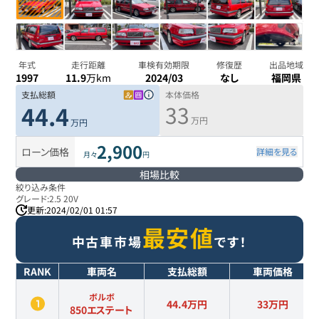
年式
走行距離
車検有効期限
修復歴
出品地域
1997
11.9
万km
2024/03
なし
福岡県
支払総額
本体価格
33
44.4
万円
万円
2,900
ローン価格
詳細を見る
月々
円
相場比較
絞り込み条件
グレード:
2.5 20V
更新:
2024/02/01 01:57
最安値
中古車市場
です！
RANK
車両名
支払総額
車両価格
ボルボ
44.4万円
33
万円
850エステート