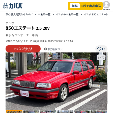
無料
30秒で出品申込
マイページ
車の個人売買ならカババ
>
中古車一覧
>
ボルボの中古車一覧
>
ボルボ 850エステートの
ボルボ
850エステート
2.5 20V
希少なワンオーナー車両
公開
2023/06/11 11:55:04
|
最終更新
2025/08/28 17:37:16
カババ成約済
13
閲覧数:
936
1
/
72