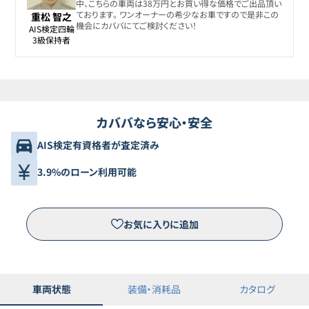
中、こちらの車両は38万円とお買い得な価格でご出品頂い
ております。 ワンオーナーの希少なお車ですので是非この
重松 智之
機会にカババにてご検討ください！
AIS検定四輪

3級保持者
カババなら安心・安全
AIS検定有資格者が査定済み
3.9%のローン利用可能
お気に入りに追加
車両状態
装備・消耗品
カタログ