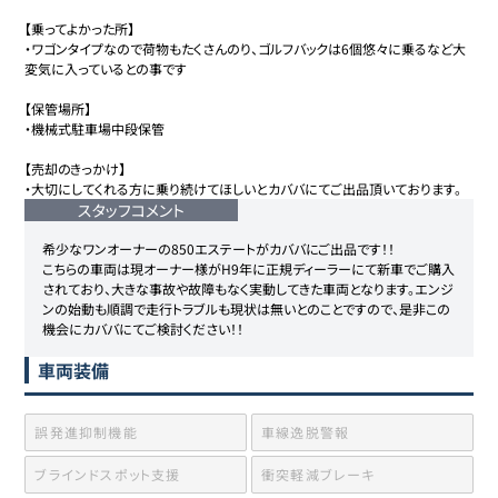
【乗ってよかった所】

・ワゴンタイプなので荷物もたくさんのり、ゴルフバックは6個悠々に乗るなど大
変気に入っているとの事です

【保管場所】

・機械式駐車場中段保管

【売却のきっかけ】

・大切にしてくれる方に乗り続けてほしいとカババにてご出品頂いております。
スタッフコメント
希少なワンオーナーの850エステートがカババにご出品です！！

こちらの車両は現オーナー様がH9年に正規ディーラーにて新車でご購入
されており、大きな事故や故障もなく実動してきた車両となります。エンジ
ンの始動も順調で走行トラブルも現状は無いとのことですので、是非この
機会にカババにてご検討ください！！
車両装備
誤発進抑制機能
車線逸脱警報
ブラインドスポット支援
衝突軽減ブレーキ