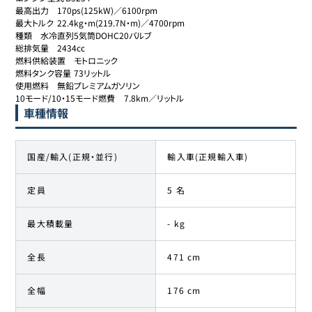
最高出力	170ps(125kW)／6100rpm

最大トルク	22.4kg・m(219.7N・m)／4700rpm

種類	水冷直列5気筒DOHC20バルブ

総排気量	2434cc

燃料供給装置	モトロニック

燃料タンク容量	73リットル

使用燃料	無鉛プレミアムガソリン

10モード/10・15モード燃費	7.8km／リットル
車種情報
国産/輸入(正規・並行)
輸入車(正規輸入車)
定員
5 名
最大積載量
- kg
全長
471 cm
全幅
176 cm