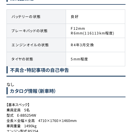
バッテリーの状態
良好
F12mm
ブレーキパッドの状態
R6mm(116113km程度)
エンジンオイルの状態
R4年3月交換
タイヤの状態
5mm程度
不具合・特記事項の自己申告
なし
カタログ情報（新車時）
【基本スペック】

乗員定員	5名

型式	E-8B5254W

全長×全幅×全高	4710×1760×1460mm

車両重量	1490kg

エンジン型式	B5254
