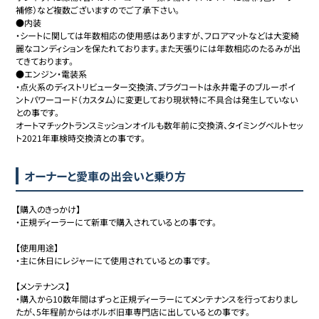
補修）など複数ございますのでご了承下さい。

●内装

・シートに関しては年数相応の使用感はありますが、フロアマットなどは大変綺
麗なコンディションを保たれております。また天張りには年数相応のたるみが出
てきております。

●エンジン・電装系

・点火系のディストリビューター交換済、プラグコートは永井電子のブルーポイ
ントパワーコード（カスタム）に変更しており現状特に不具合は発生していない
との事です。

オートマチックトランスミッションオイルも数年前に交換済、タイミングベルトセッ
ト2021年車検時交換済との事です。
オーナーと愛車の出会いと乗り方
【購入のきっかけ】

・正規ディーラーにて新車で購入されているとの事です。

【使用用途】

・主に休日にレジャーにて使用されているとの事です。

【メンテナンス】

・購入から10数年間はずっと正規ディーラーにてメンテナンスを行っておりまし
たが、5年程前からはボルボ旧車専門店に出しているとの事です。
