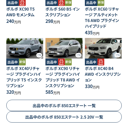
出品中
出品中
出品中
ボルボ
XC90
T5
ボルボ
S60
B5 イン
ボルボ
XC60
リチャ
AWD モメンタム
スクリプション
ージ アルティメット
240
298
T6 AWD プラグイン
万円
万円
ハイブリッド
435
万円
5
3
3
出品中
出品中
出品中
ボルボ
XC40リチャ
ボルボ
XC90
リチャ
ボルボ
XC40
B4
ージ
プラグインハイ
ージ プラグインハイ
AWD インスクリプシ
ブリッド T5 インスク
ブリッド T8 AWD イ
ョン
リプション
ンスクリプション
330
万円
320
585
万円
万円
出品中の
ボルボ
850エステート
一覧
出品中の
ボルボ
850エステート
2.5 20V
一覧