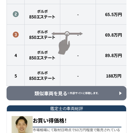
ボルボ
-
65.5
万円
850エステート
ボルボ
-
69.8
万円
850エステート
ボルボ
4
-
89.8
万円
850エステート
ボルボ
5
-
188
万円
850エステート
類似車両を見る
※外部サイトに移動します。
鑑定士の車両総評
お買い得価格！
市場相場にて取材日時点で60万円程度で販売されている