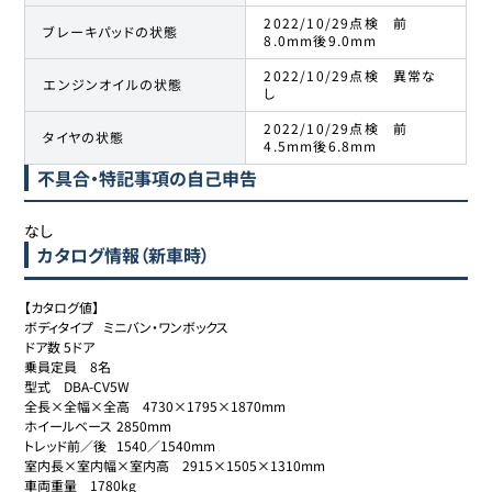
2022/10/29点検 前
ブレーキパッドの状態
8.0mm後9.0mm
2022/10/29点検 異常な
エンジンオイルの状態
し
2022/10/29点検 前
タイヤの状態
4.5mm後6.8mm
不具合・特記事項の自己申告
なし
カタログ情報（新車時）
【カタログ値】

ボディタイプ	ミニバン・ワンボックス

ドア数	5ドア

乗員定員	8名

型式	DBA-CV5W

全長×全幅×全高	4730×1795×1870mm

ホイールベース	2850mm

トレッド前／後	1540／1540mm

室内長×室内幅×室内高	2915×1505×1310mm

車両重量	1780kg
