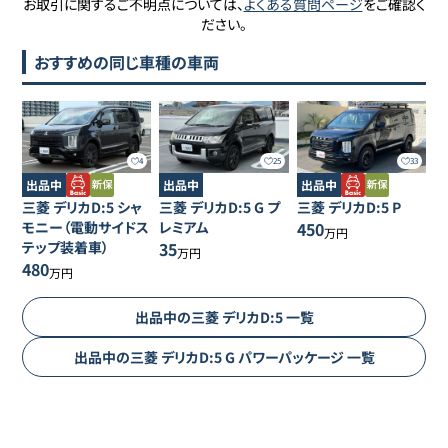
お取引に関するご不明点については、
よくある質問ページ
をご確認く
ださい。
おすすめの同じ車種の車両
4
25
33
出品中
出品中
出品中
三菱
デリカD:5
シャ
三菱
デリカD:5
G プ
三菱
デリカD:5
P
モニー（電動サイドス
レミアム
450
万円
テップ装着車）
35
万円
480
万円
出品中の
三菱
デリカD:5
一覧
出品中の
三菱
デリカD:5
G パワーパッケージ
一覧