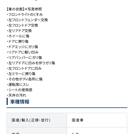
【車の状態】＊写真参照

・フロントライトのくすみ

・左フロントフェンダー交換

・左フロントドア交換

・左リアドア交換

・ホイールに傷

・ドアに擦り傷

・ドアエッジにガリ傷

・リアドアに軽い凹み

・リアバンパーにガリ傷

・左リアドアに凹みを伴うガリ傷

・左フロントドアに凹み

・左ミラーに擦り傷

・その他ボディ各所に傷

・運転席にスレ

・シートの使用感

車種情報
国産/輸入(正規・並行)
国産車