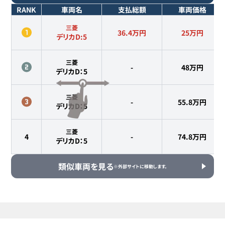
RANK
車両名
支払総額
車両価格
三菱
36.4万円
25
万円
デリカD:5
三菱
-
48
万円
デリカD：5
三菱
-
55.8
万円
デリカD：5
三菱
4
-
74.8
万円
デリカD：5
類似車両を見る
※外部サイトに移動します。