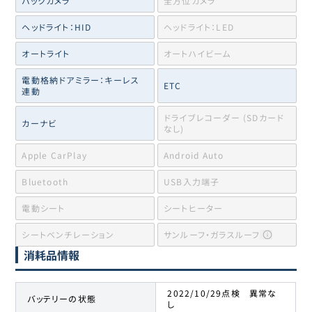
バックカメラ
全方位カメラ
ヘッドライト：HID
ヘッドライト：LED
オートライト
オートハイビーム
電動格納ドアミラー：キーレス
ETC
連動
ドライブレコーダー (SDカード
カーナビ
なし)
Apple CarPlay
Android Auto
Bluetooth
USB入力端子
電動シート
シートヒーター
シートベンチレーション
サンルーフ・ガラスルーフ
消耗品情報
2022/10/29点検 異常な
バッテリーの状態
し