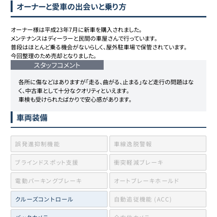
オーナーと愛車の出会いと乗り方
オーナー様は平成23年7月に新車を購入されました。

メンテナンスはディーラーと民間の車屋さんで行っています。

普段はほとんど乗る機会がないらしく、屋外駐車場で保管されています。

スタッフコメント
各所に傷などはありますが「走る、曲がる、止まる」など走行の問題はな
く、中古車として十分なクオリティといえます。

車検も受けられたばかりで安心感があります。
車両装備
誤発進抑制機能
車線逸脱警報
ブラインドスポット支援
衝突軽減ブレーキ
電動パーキングブレーキ
オートブレーキホールド
クルーズコントロール
自動追従機能 (ACC)