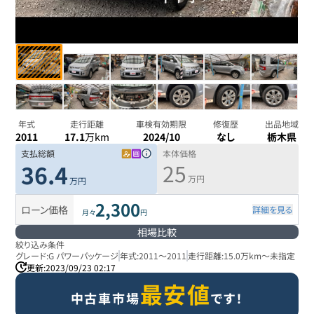
年式
走行距離
車検有効期限
修復歴
出品地域
2011
17.1
万km
2024/10
なし
栃木県
支払総額
本体価格
25
36.4
万円
万円
2,300
ローン価格
詳細を見る
月々
円
相場比較
絞り込み条件
グレード:
G パワーパッケージ
年式:
2011
～
2011
走行距離:
15.0万km
～
未指定
更新:
2023/09/23 02:17
最安値
中古車市場
です！