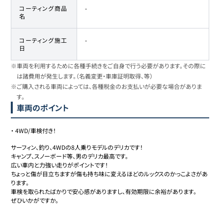
コーティング商品
-
名
コーティング施工
-
日
※車両を利用するために各種手続きをご自身で行う必要があります。その際に
は諸費用が発生します。（名義変更・車庫証明取得、等）
※ご購入される車両によっては、各種税金のお支払いが必要な場合がありま
す。
車両のポイント
・
4WD/車検付き！
サーフィン、釣り、4WDの8人乗りモデルのデリカです！

キャンプ、スノーボード等、男のデリカ最高です。

広い車内と力強い走りがポイントです！

ちょっと傷が目立ちますが傷も持ち味に変えるほどのルックスのかっこよさがあ
ります。

車検を取られたばかりで安心感がありますし、有効期限に余裕があります。

ぜひいかがですか。