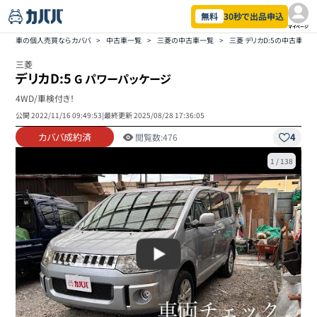
無料
30秒で出品申込
マイページ
車の個人売買ならカババ
>
中古車一覧
>
三菱の中古車一覧
>
三菱 デリカD:5の中古車一
三菱
デリカD:5
G パワーパッケージ
4WD/車検付き！
公開
2022/11/16 09:49:53
|
最終更新
2025/08/28 17:36:05
カババ成約済
4
閲覧数:
476
1
/
138