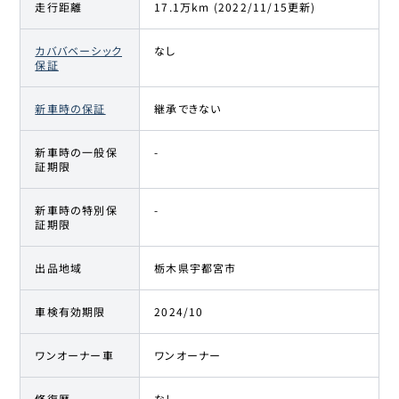
走行距離
17.1万km (2022/11/15更新)
カババベーシック
なし
保証
新車時の保証
継承できない
新車時の一般保
-
証期限
新車時の特別保
-
証期限
出品地域
栃木県宇都宮市
車検有効期限
2024/10
ワンオーナー車
ワンオーナー
修復歴
なし