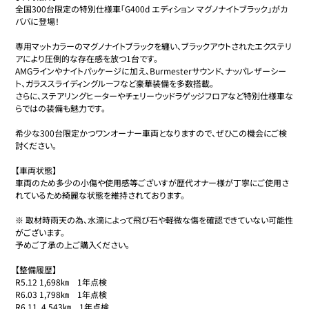
全国300台限定の特別仕様車「G400d エディション マグノナイトブラック」がカ
ババに登場！

専用マットカラーのマグノナイトブラックを纏い、ブラックアウトされたエクステリ
アにより圧倒的な存在感を放つ1台です。

AMGラインやナイトパッケージに加え、Burmesterサウンド、ナッパレザーシー
ト、ガラススライディングルーフなど豪華装備を多数搭載。

さらに、ステアリングヒーターやチェリーウッドラゲッジフロアなど特別仕様車な
らではの装備も魅力です。

希少な300台限定かつワンオーナー車両となりますので、ぜひこの機会にご検
討ください。

【車両状態】

車両のため多少の小傷や使用感等ございすが歴代オナー様が丁寧にご使用さ
れているため綺麗な状態を維持されております。

※ 取材時雨天の為、水滴によって飛び石や軽微な傷を確認できていない可能性
がございます。

予めご了承の上ご購入ください。

【整備履歴】

R5.12 1,698㎞　1年点検

R6.03 1,798㎞　1年点検

R6.11  4,543㎞　1年点検
