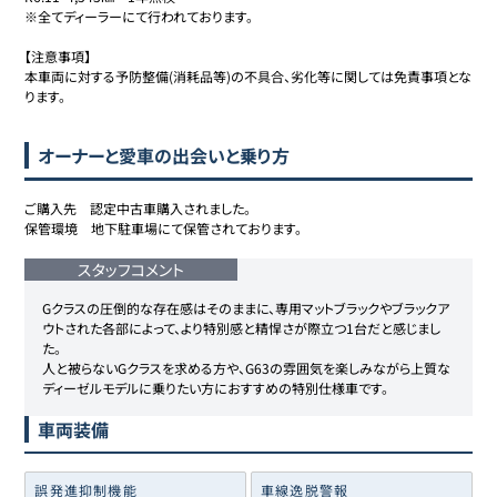
※全てディーラーにて行われております。

【注意事項】

本車両に対する予防整備(消耗品等)の不具合、劣化等に関しては免責事項とな
ります。
オーナーと愛車の出会いと乗り方
ご購入先　認定中古車購入されました。

保管環境　地下駐車場にて保管されております。

スタッフコメント
Gクラスの圧倒的な存在感はそのままに、専用マットブラックやブラックア
ウトされた各部によって、より特別感と精悍さが際立つ1台だと感じまし
た。

人と被らないGクラスを求める方や、G63の雰囲気を楽しみながら上質な
ディーゼルモデルに乗りたい方におすすめの特別仕様車です。
車両装備
誤発進抑制機能
車線逸脱警報