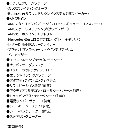
●ラグジュアリーパッケージ

・ガラススライディングルーフ

・Burmesterサラウンドサウンドシステム（15スピーカー）

●AMGライン

・AMGスタイリングパッケージ（フロントスポイラー／リアスカート）

・AMGスポーツステアリング（ナッパレザー）

・AMGカーボンインテリアトリム

・Mercedes-Benzロゴ付フロントブレーキキャリパー

・レザーDINAMICAルーフライナー

・ブラックピアノラッカーウッドインテリアトリム

・イオナイザー

●エクスクルーシブナッパレザーシート

●ナッパレザーダッシュボード

●チェリーウッドラゲッジフロア

●エナジャイジングパッケージ

●アダプティブダンピングシステム

●リラクゼーション機能（前席）

●アクティブマルチコントロールシートバック（前席）

●ドライビングダイナミックシート（前席）

●電動ランバーサポート（前席）

●シートヒータープラス（前席）

●シートベンチレーター（前席）

●ステアリングヒーター

【車両紹介】
