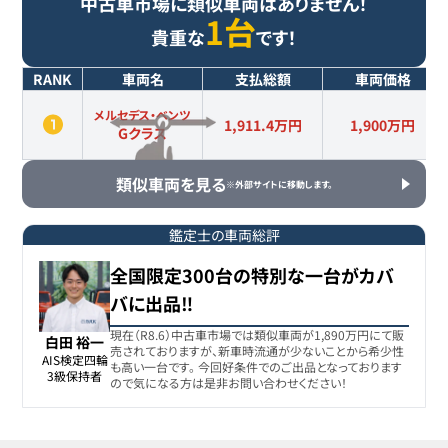
中古車市場に類似車両はありません！
1台
貴重な
です！
RANK
車両名
支払総額
車両価格
メルセデス・ベンツ
1,911.4万円
1,900
万円
Gクラス
類似車両を見る
※外部サイトに移動します。
鑑定士の車両総評
全国限定300台の特別な一台がカバ
バに出品‼️
現在（R8.6）中古車市場では類似車両が1,890万円にて販
白田 裕一
売されておりますが、新車時流通が少ないことから希少性
AIS検定四輪

も高い一台です。 今回好条件でのご出品となっております
3級保持者
ので気になる方は是非お問い合わせください！