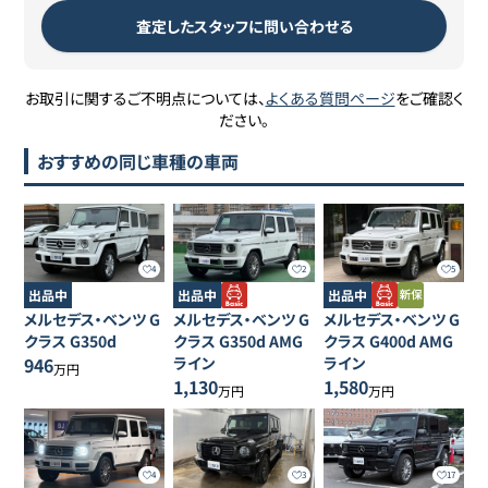
査定したスタッフに問い合わせる
お取引に関するご不明点については、
よくある質問ページ
をご確認く
ださい。
おすすめの同じ車種の車両
4
2
5
出品中
出品中
出品中
メルセデス・ベンツ
G
メルセデス・ベンツ
G
メルセデス・ベンツ
G
クラス
G350d
クラス
G350d AMG
クラス
G400d AMG
946
ライン
ライン
万円
1,130
1,580
万円
万円
4
3
17