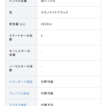
ハンドル位置
右ハンドル
色
マグノナイトブラック
排気量 (cc)
2920cc
スマートキーの本
2
数
キーレスキーの
-
本数
ノーマルキーの本
-
数
スタンダード保証
付帯可能
プレミアム保証
付帯可能
プラチナ保証
付帯不可