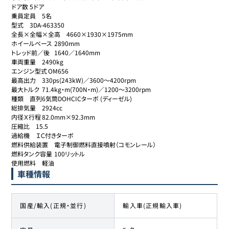
ドア数	5ドア

乗員定員	5名

型式	3DA-463350

全長×全幅×全高	4660×1930×1975mm

ホイールベース	2890mm

トレッド前／後	1640／1640mm

車両重量	2490kg

エンジン型式	OM656

最高出力	330ps(243kW)／3600～4200rpm

最大トルク	71.4kg・m(700N・m)／1200～3200rpm

種類	直列6気筒DOHCICターボ (ディーゼル)

総排気量	2924cc

内径Ｘ行程	82.0mm×92.3mm

圧縮比	15.5

過給機	ＩＣ付きターボ

燃料供給装置	電子制御燃料直接噴射（コモンレール）

燃料タンク容量	100リットル

使用燃料	軽油
車種情報
国産/輸入(正規・並行)
輸入車(正規輸入車)