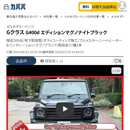
無料
30秒で出品申込
マイページ
車の個人売買ならカババ
>
中古車一覧
>
メルセデス・ベンツの中古車一覧
>
メルセデス・ベ
メルセデス・ベンツ
Gクラス
G400d エディションマグノナイトブラック
限定300台/地下駐保管/ボディコーティング施工/ブルメスター/シートヒーター
&ベンチレーション/マグノブラック/取説あり/鍵2本
公開
2026/06/29 10:02:54
|
最終更新
2026/07/19 10:04:03
出品中
6
閲覧数:
1.1k
1
/
83