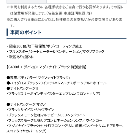
※車両を利用するために各種手続きをご自身で行う必要があります。その際に
は諸費用が発生します。（名義変更・車庫証明取得、等）
※ご購入される車両によっては、各種税金のお支払いが必要な場合がありま
す。
車両のポイント
・
限定300台/地下駐保管/ボディコーティング施工
・
ブルメスター/シートヒーター&ベンチレーション/マグノブラック
・
取説あり/鍵2本
【G400d エディション マグノナイトブラック 特別装備】

●専用ボディカラー「マグノナイトブラック」

●ハイグロスブラック20インチAMGマルチスポークアルミホイール

●ナイトパッケージII

・ブラックスリーポインテッドスターエンブレム（フロント／リア）

●ナイトパッケージ マグノ

・ブラックサイドストリップライン

・ブラックスモーク仕様マルチビームLEDヘッドライト

・ブラックスモーク仕様リアコンビネーションランプ／ウインカー

・マグノナイトブラック仕上げ（フロントグリル、前後バンパートリム、ドアミラー、
スペアタイヤカバーリング）
