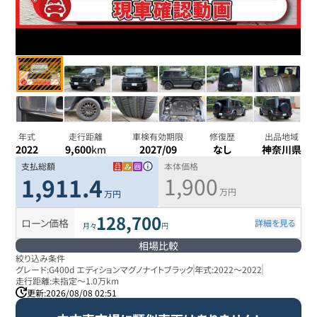
年式
走行距離
車検有効期限
修復歴
出品地域
2022
9,600
km
2027/09
なし
神奈川県
支払総額
本体価格
1,900
1,911.4
万円
万円
128,700
ローン価格
詳細を見る
月々
円
相場比較
絞り込み条件
グレード:
G400d エディションマグノナイトブラック
年式:
2022
～
2022
走行距離:
未指定
～
1.0万km
更新:
2026/08/08 02:51