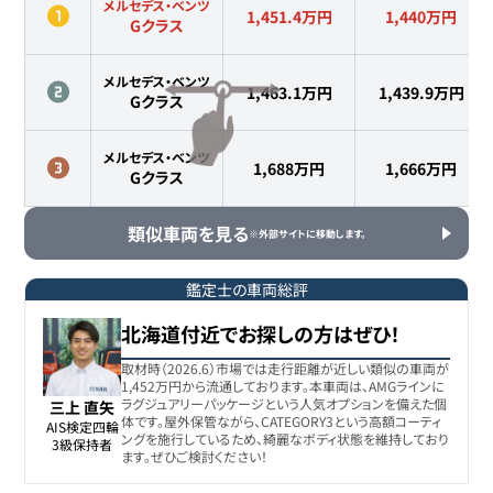
メルセデス・ベンツ
1,451.4万円
1,440
万円
Gクラス
メルセデス・ベンツ
1,463.1万円
1,439.9
万円
Gクラス
メルセデス・ベンツ
1,688万円
1,666
万円
Gクラス
類似車両を見る
※外部サイトに移動します。
鑑定士の車両総評
北海道付近でお探しの方はぜひ！
取材時（2026.6）市場では走行距離が近しい類似の車両が
1,452万円から流通しております。本車両は、AMGラインに
ラグジュアリーパッケージという人気オプションを備えた個
三上 直矢
体です。屋外保管ながら、CATEGORY3という高額コーティ
AIS検定四輪

ングを施行しているため、綺麗なボディ状態を維持しており
3級保持者
ます。ぜひご検討ください！