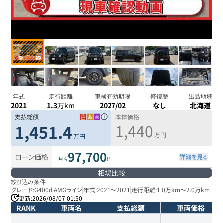
年式
走行距離
車検有効期限
修復歴
出品地域
2021
1.3
万km
2027/02
なし
北海道
支払総額
本体価格
1,440
1,451.4
万円
万円
97,700
ローン価格
詳細を見る
月々
円
相場比較
絞り込み条件
グレード:
G400d AMGライン
年式:
2021
～
2021
走行距離:
1.0万km
～
2.0万km
更新:
2026/08/07 01:50
RANK
車両名
支払総額
車両価格