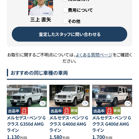
費用について
三上 直矢
その他
査定したスタッフに問い合わせる
お取引に関するご不明点については、
よくある質問ページ
をご確認く
ださい。
おすすめの同じ車種の車両
2
5
4
出品中
出品中
出品中
メルセデス・ベンツ
G
メルセデス・ベンツ
G
メルセデス・ベンツ
G
クラス
G350d AMG
クラス
G400d AMG
クラス
G400d AMG
ライン
ライン
ライン
1,130
1,580
1,700
万円
万円
万円