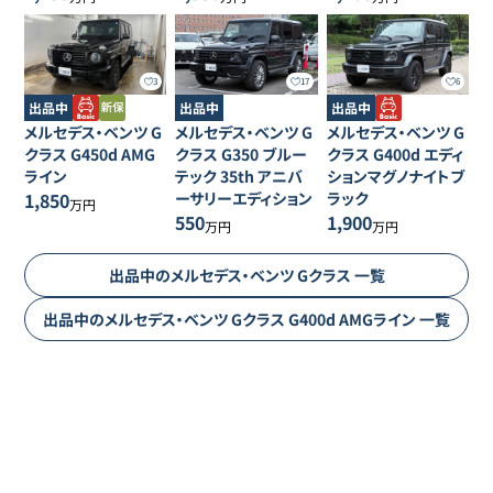
3
17
6
出品中
出品中
出品中
メルセデス・ベンツ
G
メルセデス・ベンツ
G
メルセデス・ベンツ
G
クラス
G450d AMG
クラス
G350 ブルー
クラス
G400d エディ
ライン
テック 35th アニバ
ションマグノナイトブ
1,850
ーサリーエディション
ラック
万円
550
1,900
万円
万円
出品中の
メルセデス・ベンツ
Gクラス
一覧
出品中の
メルセデス・ベンツ
Gクラス
G400d AMGライン
一覧