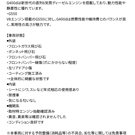
G400dは新世代の直列6気筒ディーゼルエンジンを搭載しており、動力性能や
静粛性に優れています。

・G550

V8エンジン搭載のG550に対し、G400dは燃費性能や維持費とのバランスが良
く、実用性の高さが魅力です。

【車両状態】

◾️外装

・フロントガラス飛び石

・ボンネット飛び石

・フロントバンパー飛び石

・フロントバンパー線傷（爪にかからない程度）

・左リアドア小傷

・コーティング施工済み

→全体的に綺麗な状態です

◾️内装

・シートにシワ、スレなど年式相応の使用感あり

・禁煙車

・気になる匂いなし

◾️機関系

・取材時エンジン始動確認済み

・異音、異臭等は確認されませんでした

・コンディション良好です

※本車両に対する予防整備（消耗品等）の不具合、劣化等に関しては免責事項