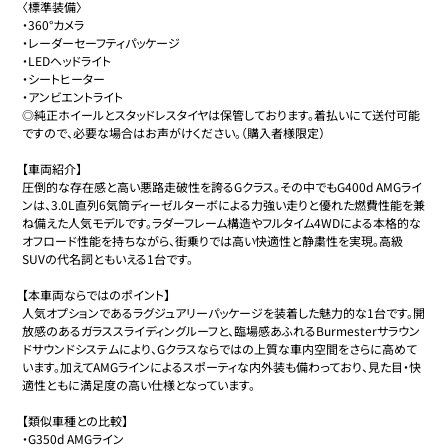
〈標準装備〉

・360°カメラ

・レーダーセーフティパッケージ

・LEDヘッドライト

・シートヒーター

・アンビエントライト

◎純正ホイールとスタッドレスタイヤは保管しております。着払いにて送付可能
ですので、必要な場合はお声がけください。（購入者様限定）

【車両紹介】

圧倒的な存在感と高い悪路走破性を誇るGクラス。その中でもG400d AMGライ
ンは、3.0L直列6気筒ディーゼルターボによる力強い走りと優れた燃費性能を兼
ね備えた人気モデルです。ラダーフレーム構造やフルタイム4WDによる本格的な
オフロード性能を持ちながら、街乗りでは高い快適性と静粛性を実現。高級
SUVの代名詞ともいえる1台です。

【本車両ならではのポイント】

人気オプションであるラグジュアリーパッケージを装着した魅力的な1台です。開
放感のあるガラススライディングルーフと、臨場感あふれるBurmesterサラウン
ドサウンドシステムにより、Gクラスならではの上質な車内空間をさらに高めて
います。加えてAMGラインによるスポーティな内外装も備わっており、見た目・快
適性ともに満足度の高い仕様となっています。

【類似車種との比較】

・G350d AMGライン
