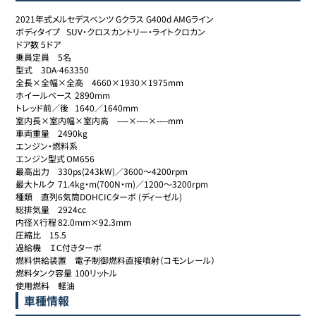
2021年式メルセデスベンツ Gクラス G400d AMGライン

ボディタイプ	SUV・クロスカントリー・ライトクロカン

ドア数	5ドア

乗員定員	5名

型式	3DA-463350

全長×全幅×全高	4660×1930×1975mm

ホイールベース	2890mm

トレッド前／後	1640／1640mm

室内長×室内幅×室内高	----×----×----mm

車両重量	2490kg

エンジン・燃料系

エンジン型式	OM656

最高出力	330ps(243kW)／3600～4200rpm

最大トルク	71.4kg・m(700N・m)／1200～3200rpm

種類	直列6気筒DOHCICターボ (ディーゼル)

総排気量	2924cc

内径Ｘ行程	82.0mm×92.3mm

圧縮比	15.5

過給機	ＩＣ付きターボ

燃料供給装置	電子制御燃料直接噴射（コモンレール）

燃料タンク容量	100リットル

使用燃料	軽油
車種情報