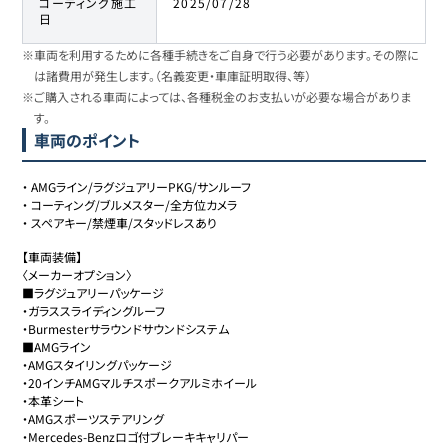
コーティング施工
2025/07/28
日
※車両を利用するために各種手続きをご自身で行う必要があります。その際に
は諸費用が発生します。（名義変更・車庫証明取得、等）
※ご購入される車両によっては、各種税金のお支払いが必要な場合がありま
す。
車両のポイント
・
AMGライン/ラグジュアリーPKG/サンルーフ
・
コーティング/ブルメスター/全方位カメラ
・
スペアキー/禁煙車/スタッドレスあり
【車両装備】

〈メーカーオプション〉

■ラグジュアリーパッケージ

・ガラススライディングルーフ

・Burmesterサラウンドサウンドシステム

■AMGライン

・AMGスタイリングパッケージ

・20インチAMGマルチスポークアルミホイール

・本革シート

・AMGスポーツステアリング

・Mercedes-Benzロゴ付ブレーキキャリパー
