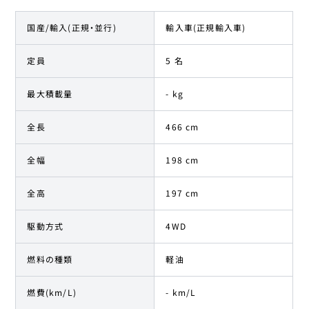
国産/輸入(正規・並行)
輸入車(正規輸入車)
定員
5 名
最大積載量
- kg
全長
466 cm
全幅
198 cm
全高
197 cm
駆動方式
4WD
燃料の種類
軽油
燃費(km/L)
- km/L