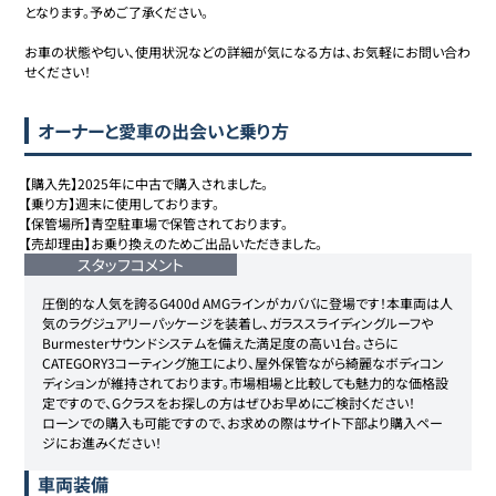
となります。予めご了承ください。

お車の状態や匂い、使用状況などの詳細が気になる方は、お気軽にお問い合わ
せください！
オーナーと愛車の出会いと乗り方
【購入先】2025年に中古で購入されました。

【乗り方】週末に使用しております。

【保管場所】青空駐車場で保管されております。

【売却理由】お乗り換えのためご出品いただきました。
スタッフコメント
圧倒的な人気を誇るG400d AMGラインがカババに登場です！本車両は人
気のラグジュアリーパッケージを装着し、ガラススライディングルーフや
Burmesterサウンドシステムを備えた満足度の高い1台。さらに
CATEGORY3コーティング施工により、屋外保管ながら綺麗なボディコン
ディションが維持されております。市場相場と比較しても魅力的な価格設
定ですので、Gクラスをお探しの方はぜひお早めにご検討ください！

ローンでの購入も可能ですので、お求めの際はサイト下部より購入ペー
ジにお進みください！
車両装備