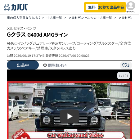
無料
30秒で出品申込
マイページ
車の個人売買ならカババ
>
中古車一覧
>
メルセデス・ベンツの中古車一覧
>
メルセデス・ベ
メルセデス・ベンツ
Gクラス
G400d AMGライン
AMGライン/ラグジュアリーPKG/サンルーフ/コーティング/ブルメスター/全方位
カメラ/スペアキー/禁煙車/スタッドレスあり
公開
2026/06/19 17:27:43
|
最終更新
2026/07/06 20:08:23
出品中
3
閲覧数:
494
1
/
101