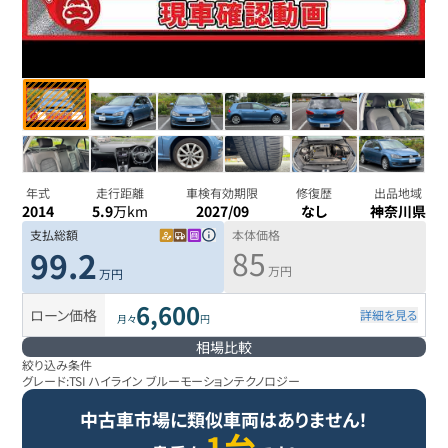
年式
走行距離
車検有効期限
修復歴
出品地域
2014
5.9
万km
2027/09
なし
神奈川県
支払総額
本体価格
85
99.2
万円
万円
6,600
ローン価格
詳細を見る
月々
円
相場比較
絞り込み条件
グレード:
TSI ハイライン ブルーモーションテクノロジー
中古車市場に類似車両はありません！
1台