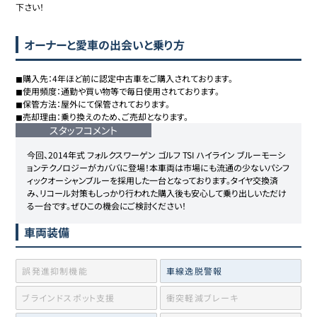
下さい！
オーナーと愛車の出会いと乗り方
◼︎購入先：4年ほど前に認定中古車をご購入されております。

◼︎使用頻度：通勤や買い物等で毎日使用されております。

◼︎保管方法：屋外にて保管されております。

◼︎売却理由：乗り換えのため、ご売却となります。
スタッフコメント
今回、2014年式 フォルクスワーゲン ゴルフ TSI ハイライン ブルーモーシ
ョンテクノロジーがカババに登場！本車両は市場にも流通の少ないパシフ
ィックオーシャンブルーを採用した一台となっております。タイヤ交換済
み、リコール対策もしっかり行われた購入後も安心して乗り出しいただけ
る一台です。ぜひこの機会にご検討ください！
車両装備
誤発進抑制機能
車線逸脱警報
ブラインドスポット支援
衝突軽減ブレーキ