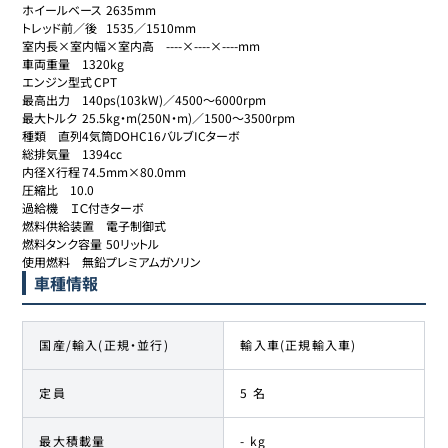
ホイールベース	2635mm

トレッド前／後	1535／1510mm

室内長×室内幅×室内高	----×----×----mm

車両重量	1320kg

エンジン型式	CPT

最高出力	140ps(103kW)／4500～6000rpm

最大トルク	25.5kg・m(250N・m)／1500～3500rpm

種類	直列4気筒DOHC16バルブICターボ

総排気量	1394cc

内径Ｘ行程	74.5mm×80.0mm

圧縮比	10.0

過給機	ＩＣ付きターボ

燃料供給装置	電子制御式

燃料タンク容量	50リットル

使用燃料	無鉛プレミアムガソリン
車種情報
国産/輸入(正規・並行)
輸入車(正規輸入車)
定員
5 名
最大積載量
- kg