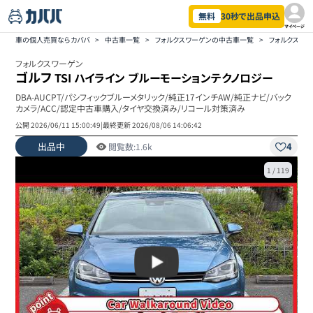
無料
30秒で出品申込
マイページ
車の個人売買ならカババ
>
中古車一覧
>
フォルクスワーゲンの中古車一覧
>
フォルクスワー
フォルクスワーゲン
ゴルフ
TSI ハイライン ブルーモーションテクノロジー
DBA-AUCPT/パシフィックブルーメタリック/純正17インチAW/純正ナビ/バック
カメラ/ACC/認定中古車購入/タイヤ交換済み/リコール対策済み
公開
2026/06/11 15:00:49
|
最終更新
2026/08/06 14:06:42
出品中
4
閲覧数:
1.6k
1
/
119