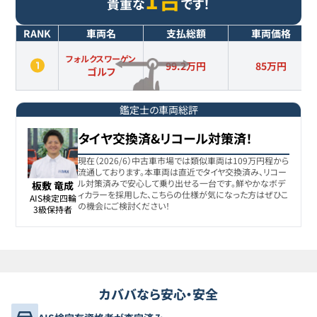
貴重な
です！
RANK
車両名
支払総額
車両価格
フォルクスワーゲン
99.2万円
85
万円
ゴルフ
鑑定士の車両総評
タイヤ交換済&リコール対策済！
現在（2026/6）中古車市場では類似車両は109万円程から
流通しております。本車両は直近でタイヤ交換済み、リコー
ル対策済みで安心して乗り出せる一台です。鮮やかなボデ
板敷 竜成
ィカラーを採用した、こちらの仕様が気になった方はぜひこ
AIS検定四輪

の機会にご検討ください！
3級保持者
カババなら安心・安全