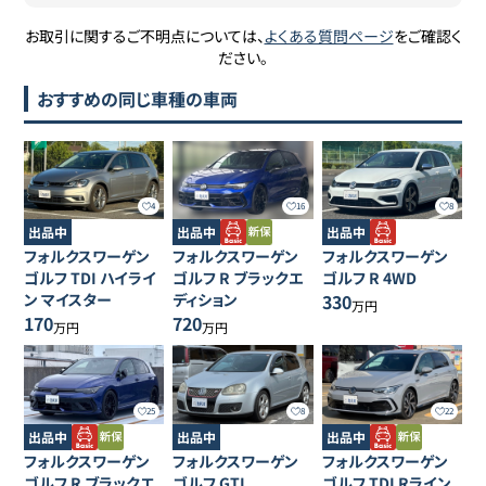
お取引に関するご不明点については、
よくある質問ページ
をご確認く
ださい。
おすすめの同じ車種の車両
4
16
8
出品中
出品中
出品中
フォルクスワーゲン
フォルクスワーゲン
フォルクスワーゲン
ゴルフ
TDI ハイライ
ゴルフ
R ブラックエ
ゴルフ
R 4WD
ン マイスター
ディション
330
万円
170
720
万円
万円
25
8
22
出品中
出品中
出品中
フォルクスワーゲン
フォルクスワーゲン
フォルクスワーゲン
ゴルフ
R ブラックエ
ゴルフ
GTI
ゴルフ
TDI Rライン