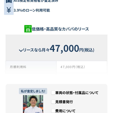
AIS検定有資格者が査定済み
3.9%のローン利用可能
低価格・高品質なカババのリース
47,000
リースなら月々
円(税込)
月額利用料
47,000円（税込）
支払い回数
37回
リース期間
私が査定しました!
3年1ヶ月
車両の状態・付属品について
見積書発行
支払総額
1,739,000円（税込）
費用について