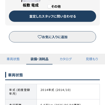
残価
1,000円
板敷 竜成
その他
カババリースについて詳しくは
こちら
査定したスタッフに問い合わせる
リースのお申し込みはこちら
お気に入りに追加
※三菱オートリース（株）が運営するピタクルサイトへ移動します。
車両状態
装備・消耗品
カタログ
見積もり
車両状態
年式 (初度登録
2014年式 (2014/10)
年月)
走行距離
5.9万km (2026/06/08更新)