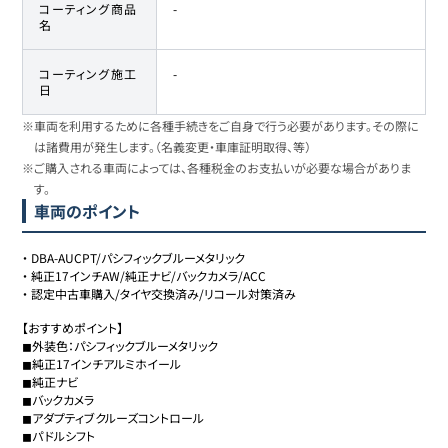
コーティング商品
-
名
コーティング施工
-
日
※車両を利用するために各種手続きをご自身で行う必要があります。その際に
は諸費用が発生します。（名義変更・車庫証明取得、等）
※ご購入される車両によっては、各種税金のお支払いが必要な場合がありま
す。
車両のポイント
・
DBA-AUCPT/パシフィックブルーメタリック
・
純正17インチAW/純正ナビ/バックカメラ/ACC
・
認定中古車購入/タイヤ交換済み/リコール対策済み
【おすすめポイント】

◼︎外装色：パシフィックブルーメタリック

◼︎純正17インチアルミホイール

◼︎純正ナビ

◼︎バックカメラ

◼︎アダプティブクルーズコントロール

◼︎パドルシフト
