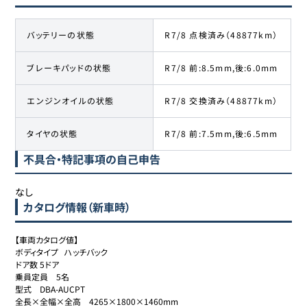
バッテリーの状態
R7/8 点検済み（48877km）
ブレーキパッドの状態
R7/8 前:8.5mm,後:6.0mm
エンジンオイルの状態
R7/8 交換済み（48877km）
タイヤの状態
R7/8 前:7.5mm,後:6.5mm
不具合・特記事項の自己申告
なし
カタログ情報（新車時）
【車両カタログ値】

ボディタイプ	ハッチバック

ドア数	5ドア

乗員定員	5名

型式	DBA-AUCPT

全長×全幅×全高	4265×1800×1460mm
