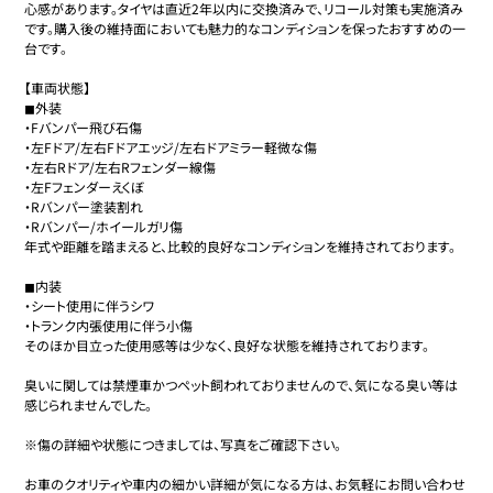
心感があります。タイヤは直近2年以内に交換済みで、リコール対策も実施済み
です。購入後の維持面においても魅力的なコンディションを保ったおすすめの一
台です。

【車両状態】

◼︎外装

・Fバンパー飛び石傷

・左Fドア/左右Fドアエッジ/左右ドアミラー軽微な傷

・左右Rドア/左右Rフェンダー線傷

・左Fフェンダーえくぼ

・Rバンパー塗装割れ

・Rバンパー/ホイールガリ傷

年式や距離を踏まえると、比較的良好なコンディションを維持されております。

◼︎内装

・シート使用に伴うシワ

・トランク内張使用に伴う小傷

そのほか目立った使用感等は少なく、良好な状態を維持されております。

臭いに関しては禁煙車かつペット飼われておりませんので、気になる臭い等は
感じられませんでした。

※傷の詳細や状態につきましては、写真をご確認下さい。

お車のクオリティや車内の細かい詳細が気になる方は、お気軽にお問い合わせ