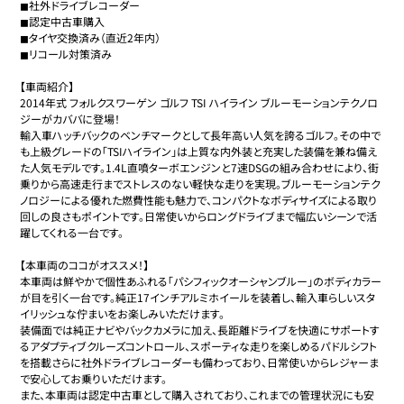
◼︎社外ドライブレコーダー

◼︎認定中古車購入

◼︎タイヤ交換済み（直近2年内）

◼︎リコール対策済み

【車両紹介】

2014年式 フォルクスワーゲン ゴルフ TSI ハイライン ブルーモーションテクノロ
ジーがカババに登場！

輸入車ハッチバックのベンチマークとして長年高い人気を誇るゴルフ。その中で
も上級グレードの「TSIハイライン」は上質な内外装と充実した装備を兼ね備え
た人気モデルです。1.4L直噴ターボエンジンと7速DSGの組み合わせにより、街
乗りから高速走行までストレスのない軽快な走りを実現。ブルーモーションテク
ノロジーによる優れた燃費性能も魅力で、コンパクトなボディサイズによる取り
回しの良さもポイントです。日常使いからロングドライブまで幅広いシーンで活
躍してくれる一台です。

【本車両のココがオススメ！】

本車両は鮮やかで個性あふれる「パシフィックオーシャンブルー」のボディカラー
が目を引く一台です。純正17インチアルミホイールを装着し、輸入車らしいスタ
イリッシュな佇まいをお楽しみいただけます。

装備面では純正ナビやバックカメラに加え、長距離ドライブを快適にサポートす
るアダプティブクルーズコントロール、スポーティな走りを楽しめるパドルシフト
を搭載さらに社外ドライブレコーダーも備わっており、日常使いからレジャーま
で安心してお乗りいただけます。

また、本車両は認定中古車として購入されており、これまでの管理状況にも安