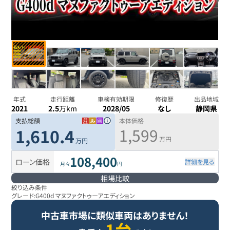
年式
走行距離
車検有効期限
修復歴
出品地域
2021
2.5
万km
2028/05
なし
静岡県
支払総額
本体価格
1,599
1,610.4
万円
万円
108,400
ローン価格
詳細を見る
月々
円
相場比較
絞り込み条件
グレード:
G400d マヌファクトゥーアエディション
中古車市場に類似車両はありません！
1台