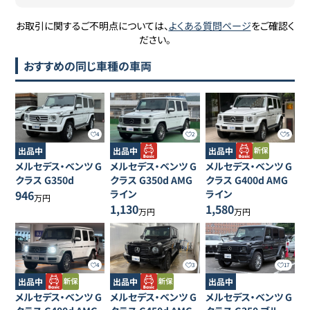
お取引に関するご不明点については、
よくある質問ページ
をご確認く
ださい。
おすすめの同じ車種の車両
4
2
5
出品中
出品中
出品中
メルセデス・ベンツ
G
メルセデス・ベンツ
G
メルセデス・ベンツ
G
クラス
G350d
クラス
G350d AMG
クラス
G400d AMG
946
ライン
ライン
万円
1,130
1,580
万円
万円
4
3
17
出品中
出品中
出品中
メルセデス・ベンツ
G
メルセデス・ベンツ
G
メルセデス・ベンツ
G