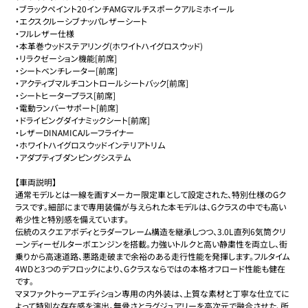
・ブラックペイント20インチAMGマルチスポークアルミホイール

・エクスクルーシブナッパレザーシート

・フルレザー仕様

・本革巻ウッドステアリング(ホワイトハイグロスウッド)

・リラクゼーション機能[前席]

・シートベンチレーター[前席]

・アクティブマルチコントロールシートバック[前席]

・シートヒータープラス[前席]

・電動ランバーサポート[前席]

・ドライビングダイナミックシート[前席]

・レザーDINAMICAルーフライナー

・ホワイトハイグロスウッドインテリアトリム

・アダプティブダンピングシステム

【車両説明】

通常モデルとは一線を画すメーカー限定車として設定された、特別仕様のGク
ラスです。細部にまで専用装備が与えられた本モデルは、Gクラスの中でも高い
希少性と特別感を備えています。

伝統のスクエアボディとラダーフレーム構造を継承しつつ、3.0L直列6気筒クリ
ーンディーゼルターボエンジンを搭載。力強いトルクと高い静粛性を両立し、街
乗りから高速道路、悪路走破まで余裕のある走行性能を発揮します。フルタイム
4WDと3つのデフロックにより、Gクラスならではの本格オフロード性能も健在
です。

マヌファクトゥーアエディション専用の内外装は、上質な素材と丁寧な仕立てに
よって特別な存在感を演出。無骨さとラグジュアリーを高次元で融合させた、所