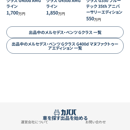
クラス
G400d AMG
クラス
G450d AMG
クラス
G350 ブルー
ライン
ライン
テック 35th アニバ
1,700
1,850
ーサリーエディション
万円
万円
550
万円
出品中の
メルセデス・ベンツ
Gクラス
一覧
出品中の
メルセデス・ベンツ
Gクラス
G400d マヌファクトゥー
アエディション
一覧
車を探す
出品を始める
運営会社について
お問い合わせ