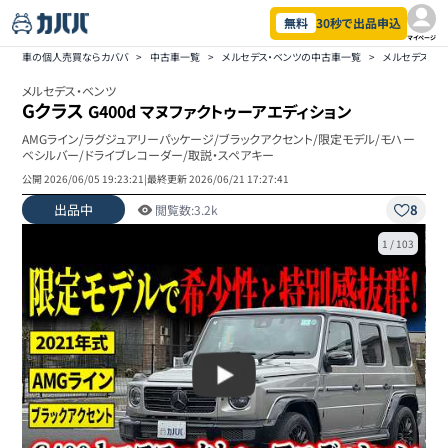
無料
30秒で出品申込
マイページ
車の個人売買ならカババ
>
中古車一覧
>
メルセデス・ベンツの中古車一覧
>
メルセデス・ベ
メルセデス・ベンツ
Gクラス
G400d マヌファクトゥーアエディション
AMGライン/ラグジュアリーパッケージ/ブラックアクセント/限定モデル/モハー
ベシルバー/ドライブレコーダー/取説・スペアキー
公開
2026/06/05 19:23:21
|
最終更新
2026/06/21 17:27:41
出品中
8
閲覧数:
3.2k
1
/
103