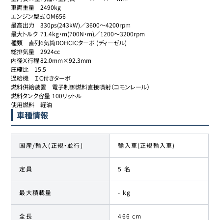
車両重量	2490kg

エンジン型式	OM656

最高出力	330ps(243kW)／3600～4200rpm

最大トルク	71.4kg・m(700N・m)／1200～3200rpm

種類	直列6気筒DOHCICターボ (ディーゼル)

総排気量	2924cc

内径Ｘ行程	82.0mm×92.3mm

圧縮比	15.5

過給機	ＩＣ付きターボ

燃料供給装置	電子制御燃料直接噴射（コモンレール）

燃料タンク容量	100リットル

使用燃料	軽油
車種情報
国産/輸入(正規・並行)
輸入車(正規輸入車)
定員
5 名
最大積載量
- kg
全長
466 cm