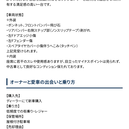
有する満足感の高い一台です。

【車両状態】

⚪︎外装

・ボンネット、フロントバンパー飛び石

・リアバンパー右側ステップ部（ノンスリップテープ）剥がれ

・左Fドアエッジ小傷

・左Fフェンダー傷

・スペアタイヤカバー小傷伴うへこみ（タッチペン）

上記見受けられます。

⚪︎内装

座席に若干のスレや使用感ありますが、目立ったマイナスポイントは見られず、
中古車として良好なコンディション保たれております。
オーナーと愛車の出会いと乗り方
【購入先】

ディーラーにて新車購入

【乗り方】

低頻度での街乗り・レジャー

【保管場所】

屋根付き駐車場

【売却理由】
