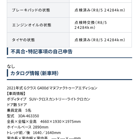
ブレーキパッドの状態
点検済み（R8/5 24284km）
点検時交換（R8/5
エンジンオイルの状態
24284km）
タイヤの状態
点検済み（R8/5 24284km）
不具合・特記事項の自己申告
なし
カタログ情報（新車時）
2021年式 Gクラス G400d マヌファクトゥーアエディション

【車両情報】

ボディタイプ	SUV・クロスカントリー・ライトクロカン

ドア数	5ドア

乗員定員	5名

型式	3DA-463350

全長×全幅×全高	4660×1930×1975mm

ホイールベース	2890mm

トレッド前／後	1640／1640mm

室内長×室内幅×室内高	----×----×----mm
