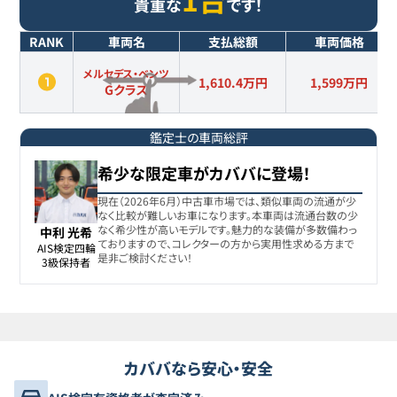
貴重な
です！
RANK
車両名
支払総額
車両価格
メルセデス・ベンツ
1,610.4万円
1,599
万円
Gクラス
鑑定士の車両総評
希少な限定車がカババに登場！
現在（2026年6月）中古車市場では、類似車両の流通が少
なく比較が難しいお車になります。本車両は流通台数の少
なく希少性が高いモデルです。魅力的な装備が多数備わっ
中利 光希
ておりますので、コレクターの方から実用性求める方まで
AIS検定四輪

是非ご検討ください！
3級保持者
カババなら安心・安全