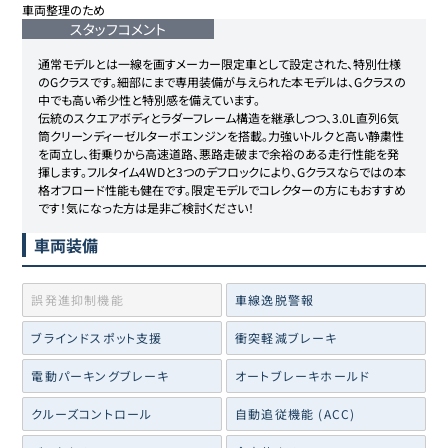
車両整理のため
スタッフコメント
通常モデルとは一線を画すメーカー限定車として設定された、特別仕様
のGクラスです。細部にまで専用装備が与えられた本モデルは、Gクラスの
中でも高い希少性と特別感を備えています。

伝統のスクエアボディとラダーフレーム構造を継承しつつ、3.0L直列6気
筒クリーンディーゼルターボエンジンを搭載。力強いトルクと高い静粛性
を両立し、街乗りから高速道路、悪路走破まで余裕のある走行性能を発
揮します。フルタイム4WDと3つのデフロックにより、Gクラスならではの本
格オフロード性能も健在です。限定モデルでコレクターの方にもおすすめ
です！気になった方は是非ご検討ください！
車両装備
誤発進抑制機能
車線逸脱警報
ブラインドスポット支援
衝突軽減ブレーキ
電動パーキングブレーキ
オートブレーキホールド
クルーズコントロール
自動追従機能 (ACC)