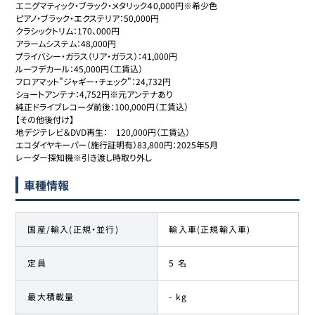
エニグマティック・ブラック・メタリック４0,000円※希少色

ピアノ・ブラック・エクステリア：50,000円

クラシックトリム：170、000円

アラームシステム：48,000円

プライバシー・ガラス（リア・ガラス）：41,000円

ルーフデカール：45,000円（工賃込）

フロアマット"ジャギー・チェック"：24,732円

ショートアンテナ：4,752円※元アンテナあり

純正ドライブレコーダ前後：100,000円（工賃込）

【その他後付け】

地デジテレビ＆DVD再生：　120,000円（工賃込）

エコダイヤキーパー（施行証明有）83,800円：2025年5月

レーダー探知機※引き渡し時取り外し

車種情報
国産/輸入(正規・並行)
輸入車(正規輸入車)
定員
5 名
最大積載量
- kg