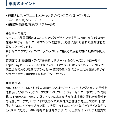
車両のポイント
・
純正ナビ/ルーフユニオンジャックデザイン/プライバシーフィルム
・
ディーゼル車/クルーズコントロール
・
記録簿/保証書/取説/スペアキーあり
◉当車両の魅力

ルーフには英国国旗（ユニオンジャック）デザインを採用し、MINIならではの存
在感2.0Lディーゼルターボエンジンを搭載し、力強い走りと優れた燃費性能を
両立したモデルです。

希少なエニグマティック・ブラック・メタリック色（光の反射で紺にも黒にも見え
る）

装備面では、長距離ドライブを快適にサポートするクルーズコントロールや
ApplePlay対応システムを搭載！！また、リアガラスにはプライバシーフィルムが
施工されており、後席のプライバシー確保や車内環境の向上にも配慮。デザイ
ン性と快適性を兼ね備えた魅力的な一台です。

◉車両概要

MINI COOPER SD 5ドアは、MINIらしいゴーカートフィーリングと高い実用性を
兼ね備えた5ドアハッチバックです。2.0Lクリーンディーゼルターボエンジンを搭
載し、170PS・360Nmの力強いトルクによる爽快な加速性能と優れた燃費性能
を両立しています。5ドアにより後席への乗降性や居住性が向上しており、日常
使いからロングドライブまで幅広く活躍します。コンパクトなボディサイズながら
5人乗車に対応し、MINI特有の個性的なデザインと上質なインテリアも魅力で