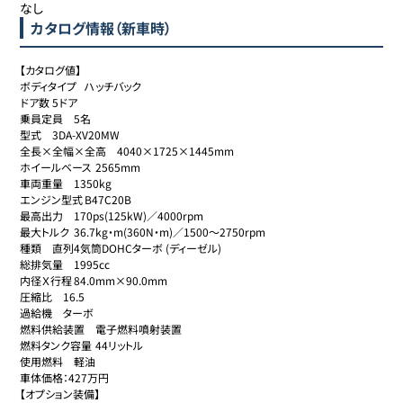
なし
カタログ情報（新車時）
【カタログ値】

ボディタイプ	ハッチバック

ドア数	5ドア

乗員定員	5名

型式	3DA-XV20MW

全長×全幅×全高	4040×1725×1445mm

ホイールベース	2565mm

車両重量	1350kg

エンジン型式	B47C20B

最高出力	170ps(125kW)／4000rpm

最大トルク	36.7kg・m(360N・m)／1500～2750rpm

種類	直列4気筒DOHCターボ (ディーゼル)

総排気量	1995cc

内径Ｘ行程	84.0mm×90.0mm

圧縮比	16.5

過給機	ターボ

燃料供給装置	電子燃料噴射装置

燃料タンク容量	44リットル

使用燃料	軽油

車体価格：427万円

【オプション装備】
