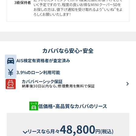
3級保持者
いく予定ですので、程度の良いお得なMINIクーパーSDを
お探しの方は、値下げ通知を受け取れるよう"いいね"をよ
ろしくお願いいたします！
カババなら安心・安全
AIS検定有資格者が査定済み
3.9%のローン利用可能
カババベーシック保証
納車後30日以内なら、修理費用を無料で保証
低価格・高品質なカババのリース
48,800
リースなら月々
円(税込)