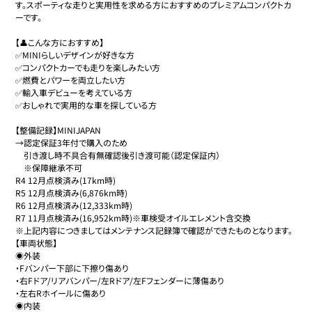
す。スポーティな走りと実用性を求める方におすすめのプレミアムコンパクトカ
ーです。

【👤こんな方におすすめ】

✅MINIらしいデザインが好きな方

✅コンパクトカーでも走りを楽しみたい方

✅燃費とパワーを両立したい方

✅輸入車デビューを考えている方

✅おしゃれで実用的な車を探している方

【整備記録】MINIJAPAN

→認定保証3年付で購入のため

　引き渡し時不具合有無確認後引き渡可能（認定保証内）

　※保障継承不可

R4 12月点検済み(17km時)

R5 12月点検済み(6,876km時)

R6 12月点検済み(12,333km時)

R7 11月点検済み(16,952km時)※車検受オイルエレメント含交換

※上記内容につきましてはメンテナンス記録簿で確認ができたものとなります。

【車両状態】

◉外装

・Fバンパー下部に下擦り傷あり

・右Fドア/リアバンパー/左Rドア/左Fフェンダーに薄傷あり

・左右Rホイールに傷あり

◉内装
