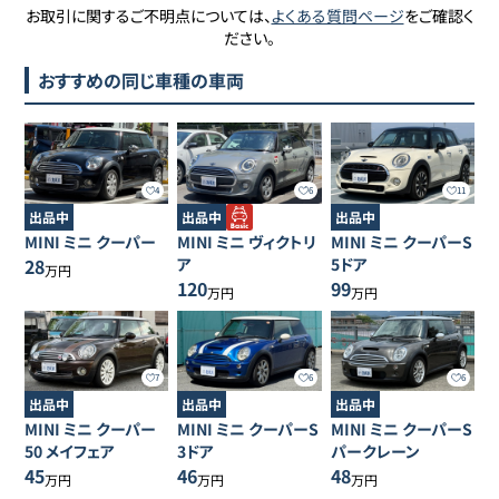
お取引に関するご不明点については、
よくある質問ページ
をご確認く
ださい。
おすすめの同じ車種の車両
4
6
11
出品中
出品中
出品中
MINI
ミニ
クーパー
MINI
ミニ
ヴィクトリ
MINI
ミニ
クーパーS
28
ア
5ドア
万円
120
99
万円
万円
7
6
6
出品中
出品中
出品中
MINI
ミニ
クーパー
MINI
ミニ
クーパーS
MINI
ミニ
クーパーS
50 メイフェア
3ドア
パークレーン
45
46
48
万円
万円
万円