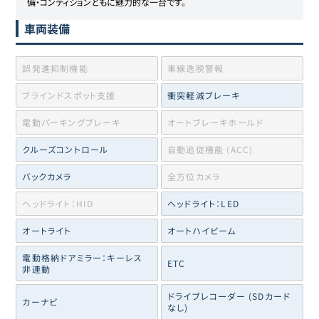
備・コンディションともに魅力的な一台です。
車両装備
誤発進抑制機能
車線逸脱警報
ブラインドスポット支援
衝突軽減ブレーキ
電動パーキングブレーキ
オートブレーキホールド
クルーズコントロール
自動追従機能 (ACC)
バックカメラ
全方位カメラ
ヘッドライト：HID
ヘッドライト：LED
オートライト
オートハイビーム
電動格納ドアミラー：キーレス
ETC
非連動
ドライブレコーダー (SDカード
カーナビ
なし)