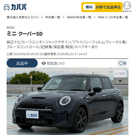
無料
30秒で出品申込
マイページ
車の個人売買ならカババ
>
中古車一覧
>
MINIの中古車一覧
>
MINI ミニの中古車一覧
>
MINI
ミニ
クーパーSD
純正ナビ/ルーフユニオンジャックデザイン/プライバシーフィルム/ディーゼル車/
クルーズコントロール/記録簿/保証書/取説/スペアキーあり
公開
2026/06/05 09:55:35
|
最終更新
2026/06/23 17:14:47
出品中
9
閲覧数:
543
1
/
125