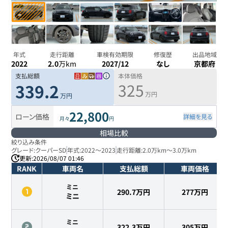
年式
走行距離
車検有効期限
修復歴
出品地域
2022
2.0
万km
2027/12
なし
京都府
支払総額
本体価格
325
339.2
万円
万円
22,800
ローン価格
詳細を見る
月々
円
相場比較
絞り込み条件
グレード:
クーパーSD
年式:
2022
～
2023
走行距離:
2.0万km
～
3.0万km
更新:
2026/08/07 01:46
RANK
車両名
支払総額
車両価格
ミニ
290.7万円
277
万円
ミニ
ミニ
322.3万円
305
万円