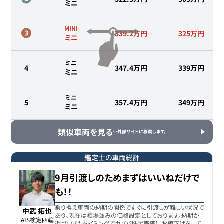
ミニ
MINI
339.2万円
325
万円
ミニ
ミニ
4
347.4万円
339
万円
ミニ
ミニ
5
357.4万円
349
万円
ミニ
類似車両を見る
※外部サイトに移動します。
鑑定士の車両総評
9月引渡しのためまずはいいねだけで
も！！
乗り換え車両の納期の関係ですぐに引渡しが難しい状況で
中武 拓也
あり、現在は相場並みの価格設定としております。納期が
AIS検定四輪

近づいきたタイミングでカババ推奨売価にお値下げをして