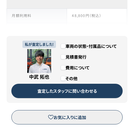
月額利用料
48,800円（税込）
支払い回数
108回
リース期間
私が査定しました!
9年
車両の状態・付属品について
見積書発行
支払総額
5,270,400円（税込）
費用について
残価
1,000円
中武 拓也
その他
カババリースについて詳しくは
こちら
査定したスタッフに問い合わせる
リースのお申し込みはこちら
お気に入りに追加
※三菱オートリース（株）が運営するピタクルサイトへ移動します。