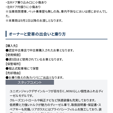
・左Rドア乗り込み口に小傷あり

・左Rドア内張りに小傷あり

※当車両禁煙車、ペット乗車歴も無しの為、車内不快なにおいは感じませんでし
た。

※本車両は9月1日以降のお渡しとなります。
オーナーと愛車の出会いと乗り方
【購入先】

●認定中古車店で中古車購入されたお車となります。

【使用頻度】

●週5回ほど使用されているお車となります。

【保管場所】

●堀込式駐車場にて保管

【売却理由】

●お乗り換えの為カババにご出品となります。
スタッフコメント
ユニオンジャックデザインルーフが目を引く、MINIらしい個性あふれるディ
ーゼルモデルです。

クルーズコントロールや純正ナビなど快適装備も充実しております。

低燃費と力強いトルクが魅力のディーゼル車で、取扱説明書・保証書・ス
ペアキーも完備。リアガラスにはプライバシーフィルムを施工しており、装