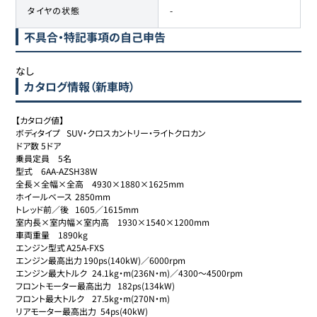
タイヤの状態
-
不具合・特記事項の自己申告
なし
カタログ情報（新車時）
【カタログ値】

ボディタイプ	SUV・クロスカントリー・ライトクロカン

ドア数	5ドア

乗員定員	5名

型式	6AA-AZSH38W

全長×全幅×全高	4930×1880×1625mm

ホイールベース	2850mm

トレッド前／後	1605／1615mm

室内長×室内幅×室内高	1930×1540×1200mm

車両重量	1890kg

エンジン型式	A25A-FXS

エンジン最高出力	190ps(140kW)／6000rpm

エンジン最大トルク	24.1kg・m(236N・m)／4300～4500rpm

フロントモーター最高出力	182ps(134kW)

フロント最大トルク	27.5kg・m(270N・m)

リアモーター最高出力	54ps(40kW)
