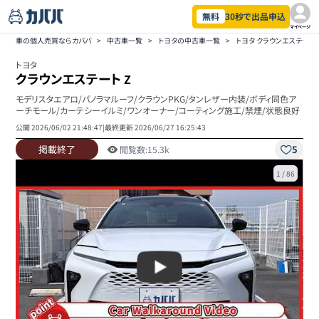
無料
30秒で出品申込
マイページ
車の個人売買ならカババ
>
中古車一覧
>
トヨタの中古車一覧
>
トヨタ クラウンエステー
トヨタ
クラウンエステート
Z
モデリスタエアロ/パノラマルーフ/クラウンPKG/タンレザー内装/ボディ同色ア
ーチモール/カーテシーイルミ/ワンオーナー/コーティング施工/禁煙/状態良好
公開
2026/06/02 21:48:47
|
最終更新
2026/06/27 16:25:43
掲載終了
5
閲覧数:
15.3k
1
/
86