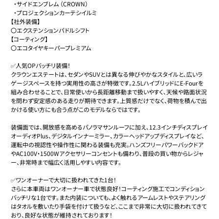
  ・サイドエンブレム （CROWN）

  ・プロジェクションカーテシイルミ

【社外装備】

〇エクステンションパドルシフト

【コーティング】

〇エコタイヤキーパープレミアム

✅人気OPバッチリ装備！

クラウンエステートは、セダンやSUVとは異なる伸びやかなスタイルと、広いラ
ゲージスペースを持つ実用性の高さが特徴です。2.5LハイブリッドにE-Fourを
組み合わせることで、日常使いから長距離移動まで扱いやすく、天候や路面状況
を問わず安定感のある走りが期待できます。上質感だけでなく、荷物を積んで出
かける使い方にも合う点がこのモデルならではです。

装備面では、開放感を高めるパノラマサンルーフに加え、12.3インチディスプレイ
オーディオPlus、デジタルインナーミラー、カラーヘッドアップディスプレイなど、
運転中の視認性や操作性に関わる装備も充実。ハンズフリーパワーバックドア
やAC100V・1500Wアクセサリーコンセントも備わり、普段の買い物からレジャ
ー、非常時まで幅広く活用しやすい内容です。

✅ワンオーナーで大切に扱われてきた1台！

さらに本車両はワンオーナー車で状態良好！コーティング施工でコンディション
バッチリな1台です。また内装についても、よく触れるアームレストやステアリング
はタオルを敷いたり手袋を付けて扱うなど、ここまで非常に大切に扱われてきて
おり、良好な状態が維持されております！
