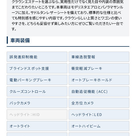
クラウンエステートを選ぶなら、実用性だけでなく見た目や内装の雰囲気
までこだわりたいところです。本車両はモデリスタエアロとパノラマサンル
ーフに加え、サドルタンレザーシートを備えており、標準的な仕様と比べ
ても特別感を感じやすい内容です。クラウンらしい上質さとワゴンの使い
やすさを、どちらも妥協せず楽しみたい方にぜひご覧いただきたい一台で
す。
車両装備
誤発進抑制機能
車線逸脱警報
ブラインドスポット支援
衝突軽減ブレーキ
電動パーキングブレーキ
オートブレーキホールド
クルーズコントロール
自動追従機能 (ACC)
バックカメラ
全方位カメラ
ヘッドライト：HID
ヘッドライト：LED
オートライト
オートハイビーム