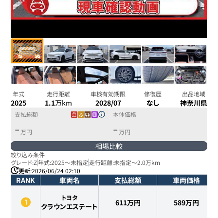
年式
走行距離
車検有効期限
修復歴
出品地域
2025
1.1
万km
2028/07
なし
神奈川県
支払総額
本体価格
-
-
万円
万円
相場比較
絞り込み条件
グレード:
Z
年式:
2025
～
未指定
走行距離:
未指定
～
2.0万km
更新:
2026/06/24 02:10
RANK
車両名
支払総額
車両価格
トヨタ
611万円
589
万円
クラウンエステート