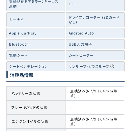
電動格納ドアミラー：キーレス
ETC
連動
ドライブレコーダー (SDカード
カーナビ
なし)
Apple CarPlay
Android Auto
Bluetooth
USB入力端子
電動シート
シートヒーター
シートベンチレーション
サンルーフ・ガラスルーフ
消耗品情報
点検済み(R7/9 1647km時
バッテリーの状態
点)
ブレーキパッドの状態
-
点検済み(R7/9 1647km時
エンジンオイルの状態
点)