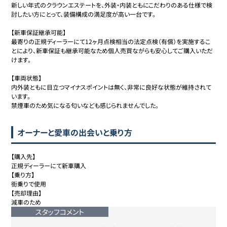
新しい年式のクラウンエステートを、外装・内装ともにこだわりのある仕様で検
討したい方にとって、装備構成の満足度が高い一台です。

【新車保証継承可能】

最寄りの正規ディーラーにて12ヶ月点検相当の法定点検（有償）を実施するこ
とにより、新車保証も継承可能なため個人売買ながらも安心してご購入いただ
けます。

【車両状態】

内外装ともに目立つマイナスポイントは無く、非常に良好な状態が維持されて
います。

禁煙車のため気になる匂いなども感じられませんでした。
オーナーと愛車の出会いと乗り方
【購入先】

正規ディーラーにて新車購入

【乗り方】

街乗りで使用

【売却理由】

減車のため
スタッフコメント