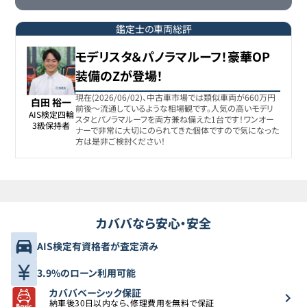
鑑定士の車両総評
モデリスタ＆パノラマルーフ！豪華OP
装備のZが登場！
現在(2026/06/02)、中古車市場では類似車両が660万円
白田 裕一
前後〜流通しているような相場観です。人気の高いモデリ
AIS検定四輪

スタとパノラマルーフを両方兼ね備えた1台です！ワンオー
3級保持者
ナーで非常に大切にのられてきた個体ですので気になった
方は是非ご検討ください！
カババなら安心・安全
AIS検定有資格者が査定済み
3.9%のローン利用可能
カババベーシック保証
納車後30日以内なら、修理費用を無料で保証