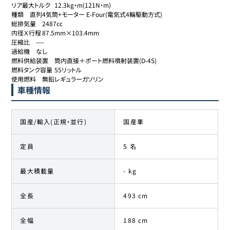
リア最大トルク	12.3kg・m(121N・m)

種類	直列4気筒+モーター E-Four(電気式4輪駆動方式)

総排気量	2487cc

内径Ｘ行程	87.5mm×103.4mm

圧縮比	----

過給機	なし

燃料供給装置	筒内直接＋ポート燃料噴射装置(D-4S)

燃料タンク容量	55リットル

使用燃料	無鉛レギュラーガソリン
車種情報
国産/輸入(正規・並行)
国産車
定員
5 名
最大積載量
- kg
全長
493 cm
全幅
188 cm