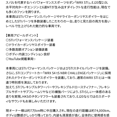
スバルを代表するハイパフォーマンススポーツセダン「WRX STI」。EJ20型2.0L
水平対向ターボエンジンと6速MTが生み出すダイレクトな走行性能は、現在で
も多くのファンを誇ります。

本車両はSTIパフォーマンスパッケージやドライカーボンリヤスポイラーをはじ
めとしたSTIパーツを多数装着したこだわりの一台。走りと見た目の両方を高い
レベルで仕上げられた魅力的な車両です。

【車両アピールポイント】

◎STIパフォーマンスパッケージ装着

◎ドライカーボンリヤスポイラー装着

◎多数高額オプション装備装着

◎ボディ・内装コンディション良好

◎YouTube掲載車両✨

本車両にはSTIパフォーマンスパッケージおよびSTIスタイルパッケージを装備。

さらに、STIコンプリートカー「WRX S4 tS NBR CHALLENGEパッケージ」に採用
されたドライカーボンリヤスポイラーを装着しており、通常のWRX STIとは一味
違う特別感を演出しております。

加えて、STIフレキシブルタワーバーやフレキシブルドロースティフナー、フレキシ
ブルサポートサブフレームリヤなどの補強パーツにより、STIらしい一体感のある
走りを実現。HKSのチタンマフラーも装着されており、EJ20ならではのスポーテ
ィなサウンドもお楽しみいただけます。

現オーナー様は約7万km時に中古購入され、現在の走行距離は約74,000km。
ボディは艶感がしっかり残っており、内装も清潔感が高く、全体的に使用感を感