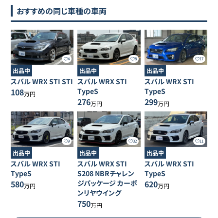
おすすめの同じ車種の車両
4
8
17
出品中
出品中
出品中
スバル
WRX STI
STI
スバル
WRX STI
スバル
WRX STI
108
TypeS
TypeS
万円
276
299
万円
万円
9
32
11
出品中
出品中
出品中
スバル
WRX STI
スバル
WRX STI
スバル
WRX STI
TypeS
S208 NBRチャレン
TypeS
580
ジパッケージ カーボ
620
万円
万円
ンリヤウイング
750
万円