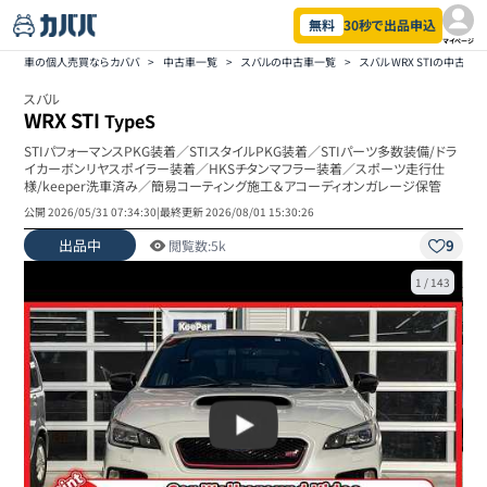
無料
30秒で出品申込
マイページ
車の個人売買ならカババ
>
中古車一覧
>
スバルの中古車一覧
>
スバル WRX STIの中古車
スバル
WRX STI
TypeS
STIパフォーマンスPKG装着／STIスタイルPKG装着／STIパーツ多数装備/ドラ
イカーボンリヤスポイラー装着／HKSチタンマフラー装着／スポーツ走行仕
様/keeper洗車済み／簡易コーティング施工＆アコーディオンガレージ保管
公開
2026/05/31 07:34:30
|
最終更新
2026/08/01 15:30:26
出品中
9
閲覧数:
5k
1
/
143