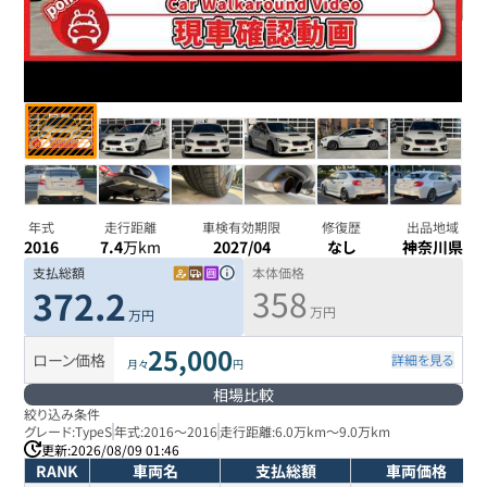
年式
走行距離
車検有効期限
修復歴
出品地域
2016
7.4
万km
2027/04
なし
神奈川県
支払総額
本体価格
358
372.2
万円
万円
25,000
ローン価格
詳細を見る
月々
円
相場比較
絞り込み条件
グレード:
TypeS
年式:
2016
～
2016
走行距離:
6.0万km
～
9.0万km
更新:
2026/08/09 01:46
RANK
車両名
支払総額
車両価格