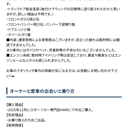
す。

・トランクドア板金塗装（後付けでウィングの交換時に塗り直されたのかと思い
ますが、詳しい理由は不明です。）

・フロントガラス飛び石

・フロントバンパー飛び石、バンパー下部擦り傷

・ドアエッジ小傷

・ホイールガリ傷

■内装：通常使用による使用感はございますが、目立った破れは取材時には確
認できませんでした。

また車内にはタバコやペット、芳香剤等の不快な匂いもございませんでした。

■エンジン系統：取材時アイドリング等は安定しており、異音や異臭などはエン
ジンルームなどからも感じられませんでした。

お車のクオリティや車内の詳細が気になる方は、お気軽にお問い合わせ下さ
い！🚗
オーナーと愛車の出会いと乗り方
【購入理由】

・2025年12月にスポーツカー専門店HMRにて中古ご購入。

【売却理由】

・お乗り換えのためご出品。

【使用頻度】
