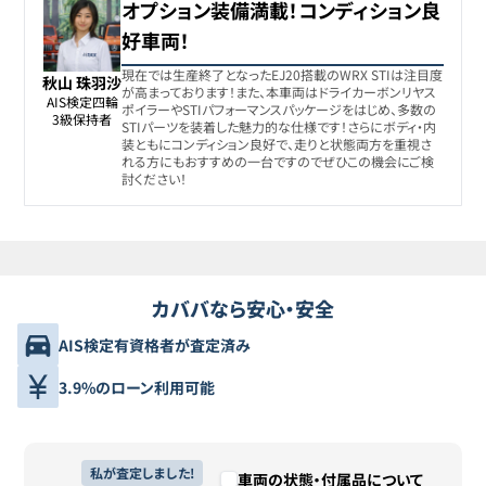
オプション装備満載！コンディション良
好車両！
現在では生産終了となったEJ20搭載のWRX STIは注目度
秋山 珠羽沙
が高まっております！また、本車両はドライカーボンリヤス
AIS検定四輪

ポイラーやSTIパフォーマンスパッケージをはじめ、多数の
3級保持者
STIパーツを装着した魅力的な仕様です！さらにボディ・内
装ともにコンディション良好で、走りと状態両方を重視さ
れる方にもおすすめの一台ですのでぜひこの機会にご検
討ください！
カババなら安心・安全
AIS検定有資格者が査定済み
3.9%のローン利用可能
私が査定しました!
車両の状態・付属品について