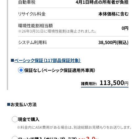
自動車税
4月1日時点の所有者が負担
リサイクル料金
本体価格に含む
環境性能割相当額
0円
※26年3月31日に環境性能割は廃止されました｡
システム利用料
38,500円(税込)
ベーシック保証（117部品保証対象）
保証なし（ベーシック保証適用外車両）
113,500
円
諸費用計:
お支払い方法
お支払い方法
現金で購入
※料金内にASK費用がある場合は、別途総額お見積もりをお送りします。
3.9