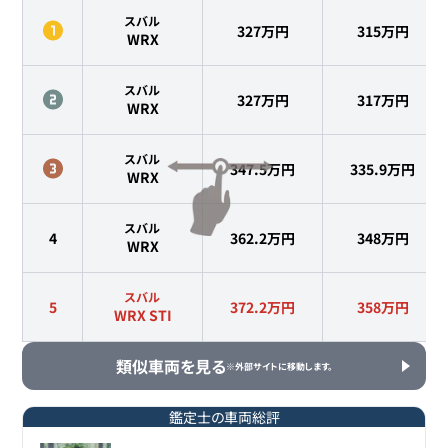
スバル
327万円
315
万円
WRX
スバル
327万円
317
万円
WRX
スバル
347.5万円
335.9
万円
WRX
スバル
4
362.2万円
348
万円
WRX
スバル
5
372.2万円
358
万円
WRX STI
類似車両を見る
※外部サイトに移動します。
鑑定士の車両総評