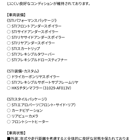
じにくい良好なコンディションが維持されております。

【車両装備】

《STIパフォーマンスパッケージ》

○ STIフロントアンダースポイラー

○ STIサイドアンダースポイラー

○ STIリヤサイドアンダースポイラー

○ STIリヤアンダースポイラー

○ STIスカートリップ

○ STIフレキシブルタワーバー

○ STIフレキシブルドロースティフナー

《STI装備・カスタム》

○ ドライカーボンリヤスポイラー

○ STIフレキシブルサポートサブフレームリヤ

○ HKSチタンマフラー（31029-AF013V）

《STIスタイルパッケージ》

○ STIエアロパーツ（フロント・サイド・リア）

○ カーナビゲーション

○ リアビューカメラ

○ フロントシートヒーター

【車両状態】

■外装：年式や走行距離を考慮すると全体的に良好な状態を保たれておりま