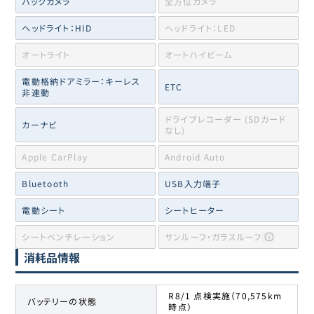
バックカメラ
全方位カメラ
ヘッドライト：HID
ヘッドライト：LED
オートライト
オートハイビーム
電動格納ドアミラー：キーレス
ETC
非連動
ドライブレコーダー (SDカード
カーナビ
なし)
Apple CarPlay
Android Auto
Bluetooth
USB入力端子
電動シート
シートヒーター
シートベンチレーション
サンルーフ・ガラスルーフ
消耗品情報
R8/1 点検実施（70,575km
バッテリーの状態
時点）