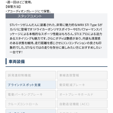
・週一回ほどご使用。

【保管方法】

・アコーディオンガレージにて保管。
スタッフコメント
STIパーツがふんだんに装着された、非常に魅力的なWRX STI Type Sが
カババに登場です！ドライカーボンリヤスポイラーやSTIパフォーマンスパ
ッケージによる本格的なスポーツ性能はもちろん、STIエアロによる迫力
あるスタイリングも魅力です。さらにボディは艶感があり、内装も清潔感
のある状態を維持。走行距離を感じさせにくいコンディションの良さも印
象的でした。STIならではの走りを存分に楽しみたい方におすすめしたい
一台です！
車両装備
誤発進抑制機能
車線逸脱警報
ブラインドスポット支援
衝突軽減ブレーキ
電動パーキングブレーキ
オートブレーキホールド
クルーズコントロール
自動追従機能 (ACC)