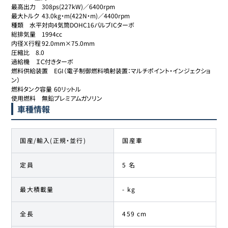
最高出力	308ps(227kW)／6400rpm

最大トルク	43.0kg・m(422N・m)／4400rpm

種類	水平対向4気筒DOHC16バルブICターボ

総排気量	1994cc

内径Ｘ行程	92.0mm×75.0mm

圧縮比	8.0

過給機	ＩＣ付きターボ

燃料供給装置	EGI（電子制御燃料噴射装置：マルチポイント・インジェクショ
ン）

燃料タンク容量	60リットル

使用燃料	無鉛プレミアムガソリン
車種情報
国産/輸入(正規・並行)
国産車
定員
5 名
最大積載量
- kg
全長
459 cm