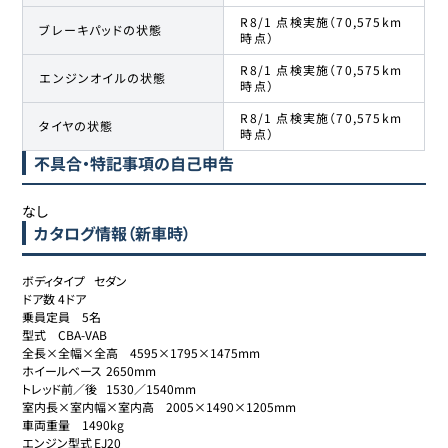
R8/1 点検実施（70,575km
ブレーキパッドの状態
時点）
R8/1 点検実施（70,575km
エンジンオイルの状態
時点）
R8/1 点検実施（70,575km
タイヤの状態
時点）
不具合・特記事項の自己申告
なし
カタログ情報（新車時）
ボディタイプ	セダン

ドア数	4ドア

乗員定員	5名

型式	CBA-VAB

全長×全幅×全高	4595×1795×1475mm

ホイールベース	2650mm

トレッド前／後	1530／1540mm

室内長×室内幅×室内高	2005×1490×1205mm

車両重量	1490kg

エンジン型式	EJ20
