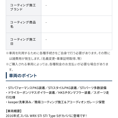
コーティング施工
-
ブランド
コーティング商品
-
名
コーティング施工
-
日
※車両を利用するために各種手続きをご自身で行う必要があります。その際に
は諸費用が発生します。（名義変更・車庫証明取得、等）
※ご購入される車両によっては、各種税金のお支払いが必要な場合がありま
す。
車両のポイント
・
STIパフォーマンスPKG装着／STIスタイルPKG装着／STIパーツ多数装備
・
ドライカーボンリヤスポイラー装着／HKSチタンマフラー装着／スポーツ走
行仕様
・
keeper洗車済み／簡易コーティング施工＆アコーディオンガレージ保管
【車両概要】

2016年式 スバル WRX STI STI Type Sがカババに登場です！
