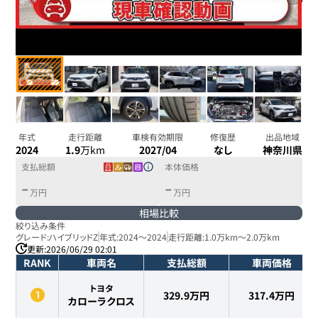
年式
走行距離
車検有効期限
修復歴
出品地域
2024
1.9
万km
2027/04
なし
神奈川県
支払総額
本体価格
-
-
万円
万円
相場比較
絞り込み条件
グレード:
ハイブリッドZ
年式:
2024
～
2024
走行距離:
1.0万km
～
2.0万km
更新:
2026/06/29 02:01
RANK
車両名
支払総額
車両価格
トヨタ
329.9万円
317.4
万円
カローラクロス