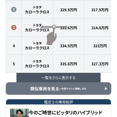
トヨタ
329.9万円
317.9
万円
カローラクロス
トヨタ
331.6万円
314.8
万円
カローラクロス
トヨタ
4
334.9万円
323
万円
カローラクロス
トヨタ
5
335.8万円
327.3
万円
カローラクロス
一覧をさらに表示する
トヨタ
6
335.9万円
323.8
万円
カローラクロス
類似車両を見る
※外部サイトに移動します。
トヨタ
7
337.8万円
331
万円
カローラクロス
鑑定士の車両総評
今のご時世にピッタリのハイブリッド
トヨタ