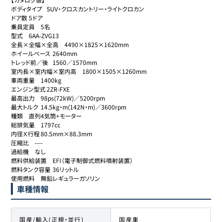
ボディタイプ	SUV・クロスカントリー・ライトクロカン

ドア数	5ドア

乗員定員	5名

型式	6AA-ZVG13

全長×全幅×全高	4490×1825×1620mm

ホイールベース	2640mm

トレッド前／後	1560／1570mm

室内長×室内幅×室内高	1800×1505×1260mm

車両重量	1400kg

エンジン型式	2ZR-FXE

最高出力	98ps(72kW)／5200rpm

最大トルク	14.5kg・m(142N・m)／3600rpm

種類	直列4気筒+モーター

総排気量	1797cc

内径Ｘ行程	80.5mm×88.3mm

圧縮比	----

過給機	なし

燃料供給装置	EFI（電子制御式燃料噴射装置）

燃料タンク容量	36リットル

使用燃料	無鉛レギュラーガソリン
車種情報
国産/輸入(正規・並行)
国産車