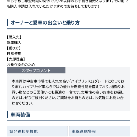
※お手放し希望時期の関係で、6/26以降のお手続き開始となります。その前で
も購入申請は入れていただけますのでお待ちしております！
オーナーと愛車の出会いと乗り方
【購入先】

新車購入

【乗り方】

日常使用

【売却理由】

お乗り換えのため
スタッフコメント
本車両は中古車市場でも人気の高い「ハイブリッドZ」グレードとなってお
ります。ハイブリッド車ならではの優れた燃費性能を備えており、通勤やお
買い物などの日常使いにも最適な一台です。実用性の高いお車をお探し
の方は、ぜひご検討ください。ご興味をお持ちの方は、お気軽にお問い合
わせください。
車両装備
誤発進抑制機能
車線逸脱警報