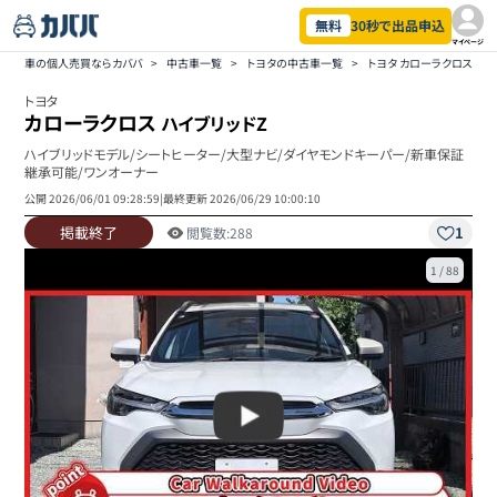
無料
30秒で出品申込
マイページ
車の個人売買ならカババ
>
中古車一覧
>
トヨタの中古車一覧
>
トヨタ カローラクロスの
トヨタ
カローラクロス
ハイブリッドZ
ハイブリッドモデル/シートヒーター/大型ナビ/ダイヤモンドキーパー/新車保証
継承可能/ワンオーナー
公開
2026/06/01 09:28:59
|
最終更新
2026/06/29 10:00:10
掲載終了
1
閲覧数:
288
1
/
88