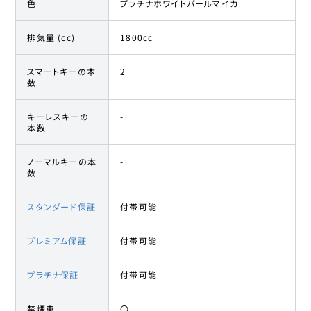
色
プラチナホワイトパールマイカ
トヨタ
28
364.9万円
353
万円
カローラクロス
排気量 (cc)
1800cc
スマートキーの本
2
数
キーレスキーの
-
本数
ノーマルキーの本
-
数
スタンダード保証
付帯可能
プレミアム保証
付帯可能
プラチナ保証
付帯可能
禁煙車
〇