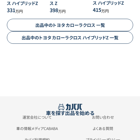
ス
ハイブリッドZ
ス
ハイブリッドZ
ス
Z
415
331
398
万円
万円
万円
出品中の
トヨタ
カローラクロス
一覧
出品中の
トヨタ
カローラクロス
ハイブリッドZ
一覧
車を探す
出品を始める
運営会社について
お問い合わせ
車の情報メディアCABABA
よくある質問
カババ利用規約
プライバシーポリシー