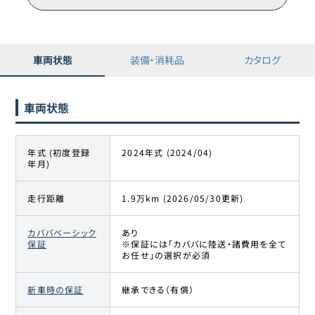
トヨタ
15
345.2万円
331
万円
カローラクロス
車両状態
装備・消耗品
カタログ
トヨタ
16
345.9万円
333.9
万円
カローラクロス
車両状態
トヨタ
17
349.8万円
336.6
万円
カローラクロス
年式 (初度登録
2024年式 (2024/04)
年月)
トヨタ
18
349.9万円
343.2
万円
カローラクロス
走行距離
1.9万km (2026/05/30更新)
トヨタ
19
352.9万円
340.9
万円
カローラクロス
カババベーシック
あり
保証
※保証には「カババに陸送・諸費用を全て
お任せ」の選択が必須
トヨタ
20
354.9万円
342.8
万円
カローラクロス
新車時の保証
継承できる（有償）
トヨタ