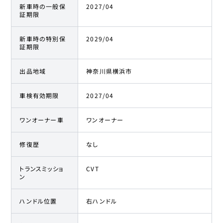
21
355.9万円
339.1
万円
カローラクロス
新車時の一般保
2027/04
証期限
トヨタ
22
357.5万円
345.5
万円
新車時の特別保
2029/04
カローラクロス
証期限
トヨタ
23
357.8万円
349.1
万円
出品地域
神奈川県横浜市
カローラクロス
車検有効期限
2027/04
トヨタ
24
357.8万円
349.5
万円
カローラクロス
ワンオーナー車
ワンオーナー
トヨタ
25
361.1万円
350
万円
カローラクロス
修復歴
なし
トランスミッショ
CVT
トヨタ
26
362.9万円
350.4
万円
ン
カローラクロス
ハンドル位置
右ハンドル
トヨタ
27
363万円
352
万円
カローラクロス