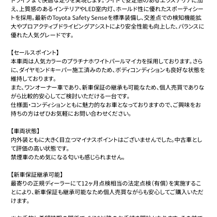
え、上質感のあるインテリアやLED室内灯、ホールド性に優れたスポーティシー
トを採用。最新のToyota Safety Senseを標準装備し、交差点での検知機能拡
大やプロアクティブドライビングアシストにより安全性能も向上した、バランスに
優れた人気グレードです。

【セールスポイント】

本車両は人気カラーのプラチナホワイトパールマイカを採用しております。さら
に、ダイヤモンドキーパー施工済みのため、ボディコンディションも良好な状態を
維持しております。

また、ワンオーナー車であり、新車保証の継承も可能なため、個人売買でありな
がら比較的安心してご検討いただける一台です。

仕様面・コンディションともに魅力的なお車となっておりますので、ご興味をお
持ちの方はぜひお気軽にお問い合わせください。

【車両状態】

内外装ともに大きく目立つマイナスポイントはございませんでした。中古車とし
て評価の高い状態です。

禁煙車のため気になる匂いも感じられません。

【新車保証継承可能】

最寄りの正規ディーラーにて12ヶ月点検相当の法定点検（有償）を実施するこ
とにより、新車保証も継承可能なため個人売買ながらも安心してご購入いただ
けます。
