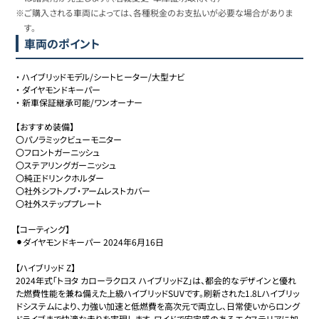
※ご購入される車両によっては、各種税金のお支払いが必要な場合がありま
す。
車両のポイント
・
ハイブリッドモデル/シートヒーター/大型ナビ
・
ダイヤモンドキーパー
・
新車保証継承可能/ワンオーナー
【おすすめ装備】

〇パノラミックビューモニター

〇フロントガーニッシュ

〇ステアリングガーニッシュ

〇純正ドリンクホルダー

〇社外シフトノブ・アームレストカバー

〇社外ステッププレート

【コーティング】

⚫︎ダイヤモンドキーパー 2024年6月16日

【ハイブリッド Z】

2024年式「トヨタ カローラクロス ハイブリッドZ」は、都会的なデザインと優れ
た燃費性能を兼ね備えた上級ハイブリッドSUVです。刷新された1.8Lハイブリッ
ドシステムにより、力強い加速と低燃費を高次元で両立し、日常使いからロング
ドライブまで快適な走りを実現します。ワイドで安定感のあるエクステリアに加