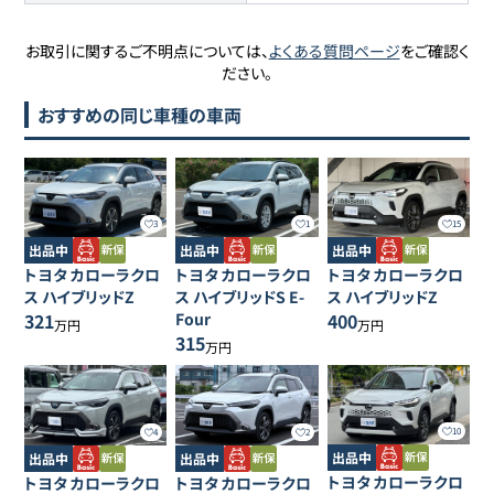
お取引に関するご不明点については、
よくある質問ページ
をご確認く
ださい。
おすすめの同じ車種の車両
3
1
15
出品中
出品中
出品中
トヨタ
カローラクロ
トヨタ
カローラクロ
トヨタ
カローラクロ
ス
ハイブリッドZ
ス
ハイブリッドS E-
ス
ハイブリッドZ
321
Four
400
万円
万円
315
万円
10
4
2
出品中
出品中
出品中
トヨタ
カローラクロ
トヨタ
カローラクロ
トヨタ
カローラクロ