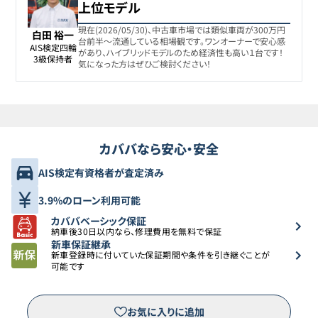
8
338.9万円
328
万円
上位モデル
カローラクロス
現在(2026/05/30)、中古車市場では類似車両が300万円
白田 裕一
台前半〜流通している相場観です。ワンオーナーで安心感
トヨタ
AIS検定四輪

9
339.5万円
327
万円
があり、ハイブリッドモデルのため経済性も高い１台です！
カローラクロス
3級保持者
気になった方はぜひご検討ください！
トヨタ
10
339.8万円
326.8
万円
カローラクロス
トヨタ
カババなら安心・安全
11
339.8万円
329
万円
カローラクロス
AIS検定有資格者が査定済み
トヨタ
12
339.9万円
328
万円
3.9%のローン利用可能
カローラクロス
カババベーシック保証
納車後30日以内なら、修理費用を無料で保証
トヨタ
新車保証継承
13
342.5万円
330.2
万円
カローラクロス
新車登録時に付いていた保証期間や条件を引き継ぐことが
可能です
トヨタ
14
344.9万円
332.9
万円
カローラクロス
お気に入りに追加