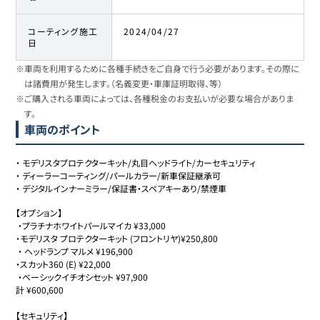
コーティング施工
2024/04/27
日
※車両を利用するために各種手続きをご自身で行う必要があります。その際に
は諸費用が発生します。（名義変更・車庫証明取得、等）
※ご購入される車両によっては、各種税金のお支払いが必要な場合がありま
す。
車両のポイント
・
モデリスタプロテクターキット/丸目ヘッドライト/カーセキュリティ
・
ディーラーコーティング/パールカラー/新車保証継承可
・
デジタルインナーミラー/保証書・スペアキーあり/禁煙車
【オプション】

 ・プラチナホワイトパールマイカ ¥33,000

・モデリスタ プロテクターキット (フロントリヤ)¥250,800

 ・ ヘッドランプ マルメ ¥196,900

・スカット360 (E) ¥22,000

 ・ベーシックイチオシセット ¥97,900

計 ¥600,600

【セキュリティ】
