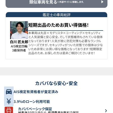
類似車両を見る
250
※外部サイトに移動します。
鑑定士の車両総評
トヨタ
ランドクルーザー
7
639.9万円
619.9
万円
短期出品のためお買い得価格！
250
本車両は丸目×モデリスタ×コーティング×セキュリティ
と人気装備と安心安全、そして状態維持もされている個体
トヨタ
となっております！人気が故に防犯対策も必要なランクル
白川 匠太郎
ランドクルーザー
8
639.9万円
625.8
万円
シリーズですが、セキュリティがついた状態での個体は少な
AIS検定四輪

250
いため非常にお買い得な価格となっております！短期限定
3級保持者
出品のため、お探しの方は是非ご検討くださいませ！
トヨタ
ランドクルーザー
9
641万円
618.8
万円
250
カババなら安心・安全
トヨタ
ランドクルーザー
10
644.9万円
630.7
万円
AIS検定有資格者が査定済み
250
3.9%のローン利用可能
トヨタ
カババベーシック保証
ランドクルーザー
11
644.9万円
630.8
万円
納車後30日以内なら、修理費用を無料で保証