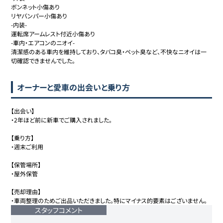
ボンネット小傷あり

リヤバンパー小傷あり

-内装-

運転席アームレスト付近小傷あり

-車内・エアコンのニオイ-

清潔感のある車内を維持しており、タバコ臭・ペット臭など、不快なニオイは一
切確認できませんでした。
オーナーと愛車の出会いと乗り方
【出会い】

・2年ほど前に新車でご購入されました。

【乗り方】

・週末ご利用

【保管場所】

・屋外保管

【売却理由】

・車両整理のためご出品いただきました。特にマイナス的要素はございません。
スタッフコメント