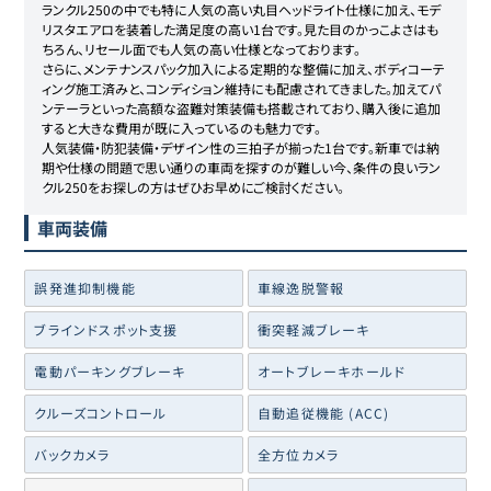
ランクル250の中でも特に人気の高い丸目ヘッドライト仕様に加え、モデ
リスタエアロを装着した満足度の高い1台です。見た目のかっこよさはも
ちろん、リセール面でも人気の高い仕様となっております。

さらに、メンテナンスパック加入による定期的な整備に加え、ボディコーテ
ィング施工済みと、コンディション維持にも配慮されてきました。加えてパ
ンテーラといった高額な盗難対策装備も搭載されており、購入後に追加
すると大きな費用が既に入っているのも魅力です。

人気装備・防犯装備・デザイン性の三拍子が揃った1台です。新車では納
期や仕様の問題で思い通りの車両を探すのが難しい今、条件の良いラン
クル250をお探しの方はぜひお早めにご検討ください。
車両装備
誤発進抑制機能
車線逸脱警報
ブラインドスポット支援
衝突軽減ブレーキ
電動パーキングブレーキ
オートブレーキホールド
クルーズコントロール
自動追従機能 (ACC)
バックカメラ
全方位カメラ