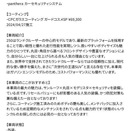
・panthera カーセキュリティシステム

【コーティング】

・CPCガラスコーティング ガードコスメSP ¥69,300

2024/04/27施工

【車両紹介】

250はランドクルーザーの中心的モデルであり、最新のプラットフォームを採用す
ることで高い剛性と優れた走行性能を実現しつつ、扱いやすいボディサイズも魅
力のひとつです。丸目・角目から選べるフロントデザインや豊富なオプションによ
り、自分らしい一台に仕上げられる点も人気の理由となっています。

また、世界中で支持されてきたランドクルーザーならではの信頼性に加え、現代
的な使い勝手を備えた、まさに“次世代の王道SUV”と言える存在です。本車両
はガソリンエンジンモデルのため、コストパフォーマンスにも優れています。

【本車両のここがおすすめと】

本車両の最大の魅力は、サンルーフ×丸目×モデリスタ×セキュリティを装備し
ている点です。リセールバリューにも好影響のある人気の装備、かつ防犯対策も
兼ね備えた一台となっております！

さらに、コーティング施工済みのためボディの艶も美しく、メンテパックに加入さ
れているため定期的なメンテナンスをされている点も魅力的です！状態のいいラ
ンクルのお探しの方には必見の一台となっております！

【車両状態】

-外装-
