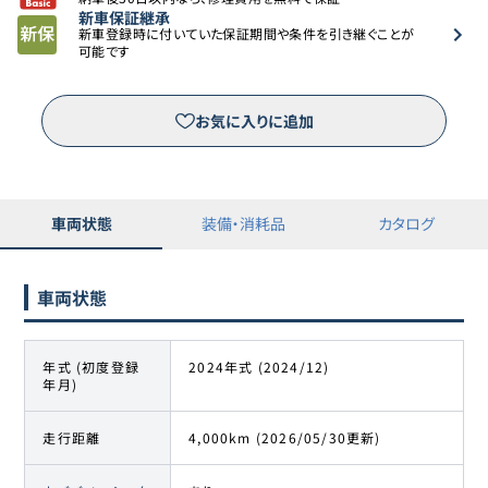
250
新車保証継承
新車登録時に付いていた保証期間や条件を引き継ぐことが
可能です
トヨタ
ランドクルーザー
12
649.9万円
635.6
万円
250
お気に入りに追加
トヨタ
ランドクルーザー
13
649.9万円
635.8
万円
250
車両状態
装備・消耗品
カタログ
トヨタ
ランドクルーザー
14
675万円
665
万円
車両状態
250
トヨタ
年式 (初度登録
2024年式 (2024/12)
ランドクルーザー
15
678万円
671.8
万円
年月)
250
走行距離
4,000km (2026/05/30更新)
トヨタ
ランドクルーザー
16
684.8万円
676
万円