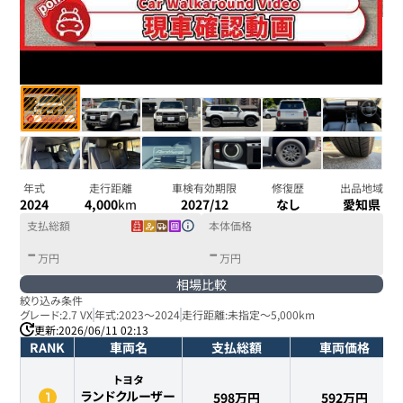
年式
走行距離
車検有効期限
修復歴
出品地域
2024
4,000
km
2027/12
なし
愛知県
支払総額
本体価格
-
-
万円
万円
相場比較
絞り込み条件
グレード:
2.7 VX
年式:
2023
～
2024
走行距離:
未指定
～
5,000km
更新:
2026/06/11 02:13
RANK
車両名
支払総額
車両価格
トヨタ
ランドクルーザー
598万円
592
万円