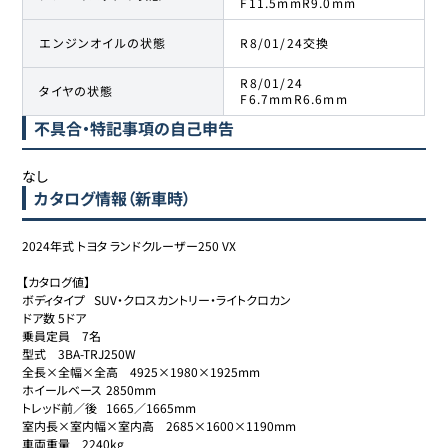
F11.5mmR9.0mm
エンジンオイルの状態
R8/01/24交換
R8/01/24
タイヤの状態
F6.7mmR6.6mm
不具合・特記事項の自己申告
なし
カタログ情報（新車時）
2024年式 トヨタ ランドクルーザー250 VX

【カタログ値】

ボディタイプ	SUV・クロスカントリー・ライトクロカン

ドア数	5ドア

乗員定員	7名

型式	3BA-TRJ250W

全長×全幅×全高	4925×1980×1925mm

ホイールベース	2850mm

トレッド前／後	1665／1665mm

室内長×室内幅×室内高	2685×1600×1190mm

車両重量	2240kg
