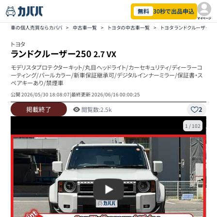
無料
30秒で出品申込
マイページ
車の個人売買ならカババ
>
中古車一覧
>
トヨタの中古車一覧
>
トヨタ ランドクルーザー2
トヨタ
ランドクルーザー250
2.7 VX
モデリスタプロテクターキット/丸目ヘッドライト/カーセキュリティ/ディーラーコ
ーティング/パールカラー/新車保証継承可/デジタルインナーミラー/保証書・ス
ペアキーあり/禁煙車
公開
2026/05/30 18:08:07
|
最終更新
2026/06/16 00:00:25
掲載終了
2
閲覧数:
2.5k
1
/
102