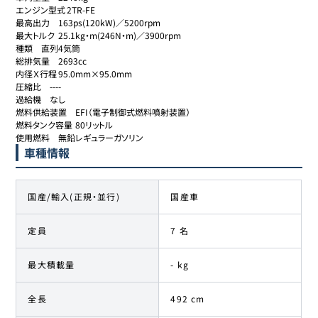
エンジン型式	2TR-FE

最高出力	163ps(120kW)／5200rpm

最大トルク	25.1kg・m(246N・m)／3900rpm

種類	直列4気筒

総排気量	2693cc

内径Ｘ行程	95.0mm×95.0mm

圧縮比	----

過給機	なし

燃料供給装置	EFI（電子制御式燃料噴射装置）

燃料タンク容量	80リットル

使用燃料	無鉛レギュラーガソリン
車種情報
国産/輸入(正規・並行)
国産車
定員
7 名
最大積載量
- kg
全長
492 cm