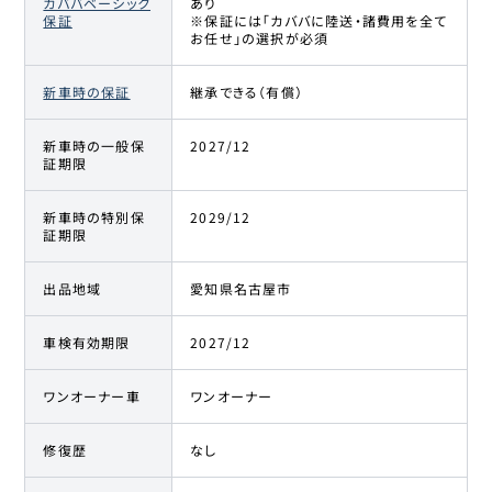
250
カババベーシック
あり
保証
※保証には「カババに陸送・諸費用を全て
お任せ」の選択が必須
トヨタ
ランドクルーザー
17
733.9万円
693
万円
新車時の保証
継承できる（有償）
250
新車時の一般保
2027/12
トヨタ
証期限
ランドクルーザー
18
767.3万円
727.1
万円
250
新車時の特別保
2029/12
証期限
トヨタ
ランドクルーザー
19
820万円
800
万円
出品地域
愛知県名古屋市
250
車検有効期限
2027/12
トヨタ
ランドクルーザー
20
836.5万円
809.8
万円
250
ワンオーナー車
ワンオーナー
修復歴
なし