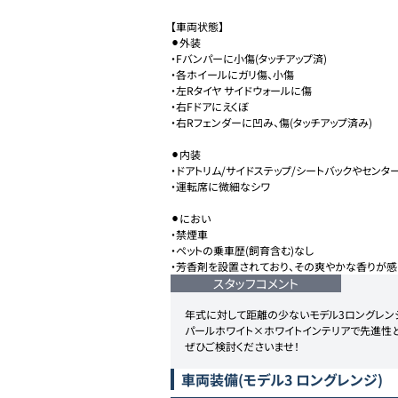
【車両状態】

⚫︎外装

・Fバンパーに小傷(タッチアップ済)

・各ホイールにガリ傷、小傷

・左Rタイヤ サイドウォールに傷

・右Fドアにえくぼ

・右Rフェンダーに凹み、傷(タッチアップ済み)

⚫︎内装

・ドアトリム/サイドステップ/シートバックやセンタ
・運転席に微細なシワ

⚫︎におい

・禁煙車

・ペットの乗車歴(飼育含む)なし

・芳香剤を設置されており、その爽やかな香りが感
スタッフコメント
年式に対して距離の少ないモデル3ロングレンジ
パールホワイト×ホワイトインテリアで先進性と
ぜひご検討くださいませ！
車両装備
(モデル3 ロングレンジ)