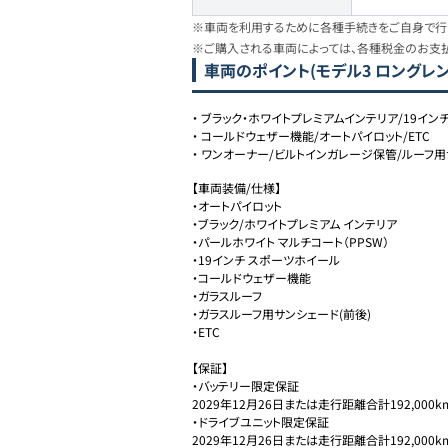
※車両を利用するために各種手続きをご自身で行う
※ご購入される車両によっては、各種税金のお支
車両のポイント
(モデル3 ロングレン
・
ブラック・ホワイトプレミアムインテリア/19イン
・
コールドウェザー機能/オートパイロット/ETC
・
ワンオーナー/ビルトインガレージ保管/ルーフ
【車両装備/仕様】

・オートパイロット

・ブラック/ホワイトプレミアム インテリア

・パールホワイト マルチコート（PPSW）

・19インチ スポーツホイール

・コールドウェザー機能

・ガラスルーフ

・ガラスルーフ用サンシェード(前後)

・ETC

【保証】

・バッテリー限定保証

2029年12月26日または走行距離合計192,000
・ドライブユニット限定保証

2029年12月26日または走行距離合計192,000