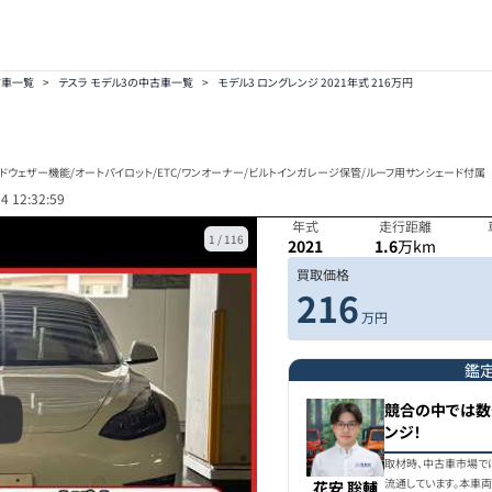
古車一覧
>
テスラ モデル3の中古車一覧
>
モデル3 ロングレンジ 2021年式 216万円
ルドウェザー機能/オートパイロット/ETC/ワンオーナー/ビルトインガレージ保管/ルーフ用サンシェード付属
4 12:32:59
年式
走行距離
1
/
116
2021
1.6
万km
買取価格
216
万円
鑑
競合の中では数
ンジ！
取材時、中古車市場で
流通しています。本車
花安 聡輔