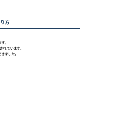
乗り方
す。

されています。

きました。