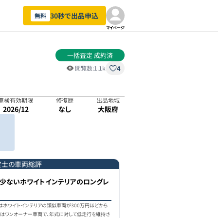
30秒で出品申込
無料
マイページ
一括査定 成約済
4
閲覧数:
1.1k
車検有効期限
修復歴
出品地域
2026/12
なし
大阪府
定士の車両総評
少ないホワイトインテリアのロングレ
はホワイトインテリアの類似車両が300万円ほどから
両はワンオーナー車両で、年式に対して低走行を維持さ