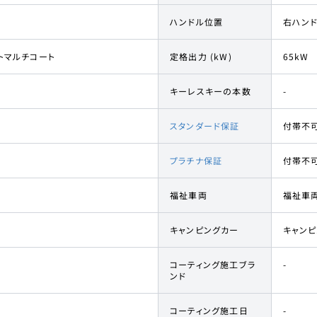
ハンドル位置
右ハン
トマルチコート
定格出力 (kW)
65kW
キーレスキーの本数
-
スタンダード保証
付帯不
プラチナ保証
付帯不
福祉車両
福祉車
キャンピングカー
キャン
コーティング施工ブラ
-
ンド
コーティング施工日
-