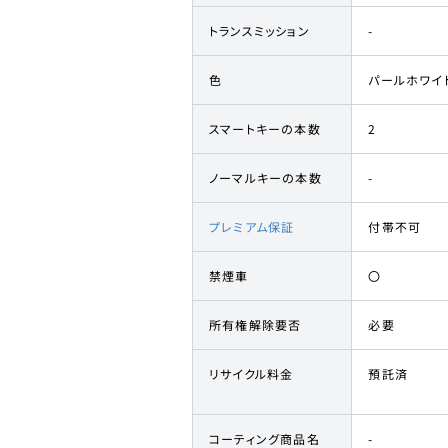
トランスミッション
-
色
パールホワイ
スマートキーの本数
2
ノーマルキーの本数
-
プレミアム保証
付帯不可
禁煙車
〇
所有権解除要否
必要
リサイクル料金
預託済
コーティング商品名
-