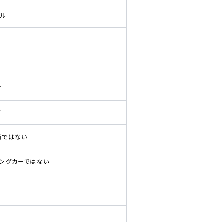
ドル
可
可
両ではない
ピングカーではない