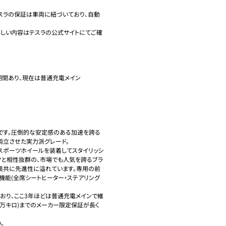
スラの保証は車両に紐づいており、自動
詳しい内容はテスラの公式サイトにてご確
間あり、現在は普通充電メイン

出品です。圧倒的な安定感のある加速を誇る
両立させた実力派グレード。

チスポーツホイールを装着してスタイリッシ
フと相性抜群の、市場でも人気を誇るブラ
外装共に先進性に溢れています。専用の前
機能(全席シートヒーター・ステアリング
おり、ここ3年ほどは普通充電メインで維
9.2万キロ)までのメーカー限定保証が長く

