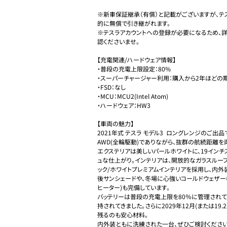
※新車保証継承（有償）と記載がございますが、テ
的に無償で引き継がれます。

※テスラアカウントへの登録が必要になるため、
認くださいませ。

【充電関連/ハードウェア情報】

・普段の充電上限設定：80%

・スーパーチャージャー利用：購入から2年ほどの期
・FSD：なし

・MCU：MCU2(Intel Atom)

・ハードウェア：HW3

【車両の魅力】

2021年式 テスラ モデル3  ロングレンジのご
AWD(全輪駆動)でありながら、抜群の航続距離を
エクステリアは美しいパールホワイトに、19イン
ュな仕上がり。インテリアは、開放的なガラスルー
ック/ホワイトプレミアムインテリアを採用し、内
後サンシェードや、冬場に心強いコールドウェザー
ヒーター)も完備しています。

バッテリーは普段の充電上限を80％に管理されて
持されてきました。さらに2029年12月(または1
残るのも安心材料。

内外装ともに洗練された一台、ぜひご検討ください。