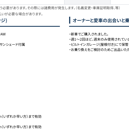
必要があります。その際には諸費用が発生します。（名義変更・車庫証明取得、等）
払いが必要な場合があります。
ジ)
オーナーと愛車の出会いと
チAW
・新車でご購入されました。

・週1〜2回ほど、週末のみ使用されていま
用サンシェード付属
・ビルトインガレージ(屋根付き)にて保管
・お乗り換えをご検討のためご出品いただ
km（いずれか早い方）まで有効

km（いずれか早い方）まで有効
