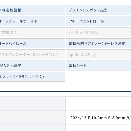
車線逸脱警報
ブラインドスポット支援
オートブレーキホールド
クルーズコントロール
全方位カメラ
ヘッドライト：HID
オートハイビーム
電動格納ドアミラー：キーレス連動
ドライブレコーダー (SDカードなし)
Apple CarPlay
USB入力端子
電動シート
サンルーフ・ガラスルーフ
-
2024/12 F 10.0mm R 8.0mm(9