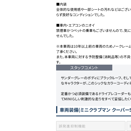
■内装

全体的な使用感や一部シートの汚れなどはござい
らず良好なコンディションでした。

■車内・エアコンのニオイ

禁煙車かつペットの乗車もございませんので、気
せんでした。

※本車両は10年以上前の車両のためノークレーム
了承ください。

また、本車両に対する予防整備（消耗品等）の不具
す。
スタッフコメント
サンダーグレーのボディにブラックルーフ、そし
なキャラクターが、このシックなカラーコーディネ
定番かつ必須装備であるドライブレコーダーも
てMINIらしい刺激的な走りをすべて妥協した
車両装備
(ミニクラブマン クーパーS
誤発進抑制機能