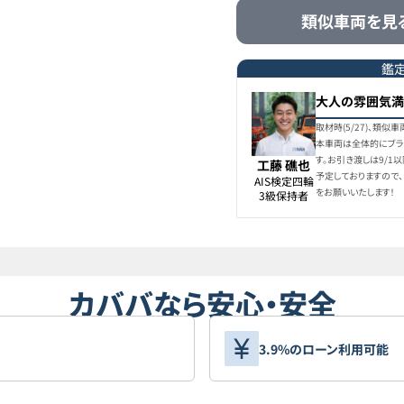
ミニクラブマン
類似車両を見
ミニ
7
ミニクラブマン
鑑
大人の雰囲気満
ミニ
8
ミニクラブマン
取材時(5/27)、類
本車両は全体的にブラ
す。お引き渡しは9/1
工藤 礁也
ミニ
予定しておりますので
AIS検定四輪

9
ミニクラブマン
をお願いいたします！
3級保持者
ミニ
10
ミニクラブマン
カババなら安心・安全
ミニ
11
ミニクラブマン
3.9%のローン利用可能
ミニ
12
ミニクラブマン