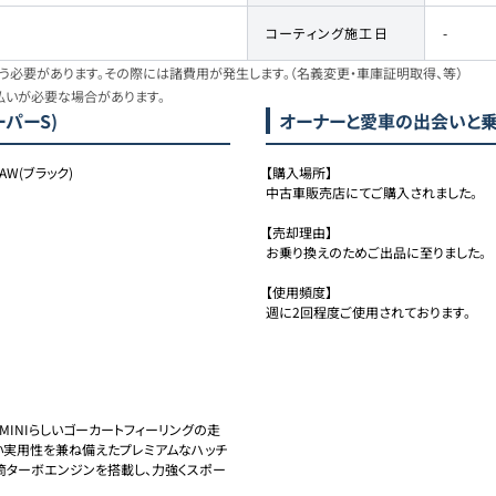
コーティング施工日
-
必要があります。その際には諸費用が発生します。（名義変更・車庫証明取得、等）
払いが必要な場合があります。
ーパーS)
オーナーと愛車の出会いと
AW(ブラック)
【購入場所】

中古車販売店にてご購入されました。

【売却理由】

お乗り換えのためご出品に至りました。

【使用頻度】

週に2回程度ご使用されております。
は、MINIらしいゴーカートフィーリングの走
い実用性を兼ね備えたプレミアムなハッチ
4気筒ターボエンジンを搭載し、力強くスポー