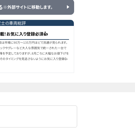
る
※外部サイトに移動します。
136.6万円
127
万円
2016
年式
7.6
万km
定士の車両総評
載！お気に入り登録必須👍
137.7万円
125.5
万円
2016
年式
8.4
万km
似車両は市場に90万〜135万円ほどで流通が見られます。
ックやグレーなど大人な雰囲気で統一された一台で
以降を予定しておりますが、8月ごろに大幅なお値下げを
、そのタイミングを見逃さないようにお気に入り登録👍
138万円
128
万円
2016
年式
8.6
万km
141.2万円
118
万円
2017
年式
7.3
万km
145万円
135
万円
2016
年式
7.9
万km
148万円
138
万円
2016
年式
8.0
万km