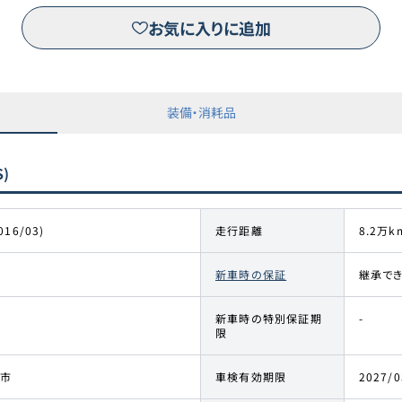
お気に入りに追加
装備・消耗品
)
016/03)
走行距離
8.2万k
新車時の保証
継承で
新車時の特別保証期
-
限
市
車検有効期限
2027/0