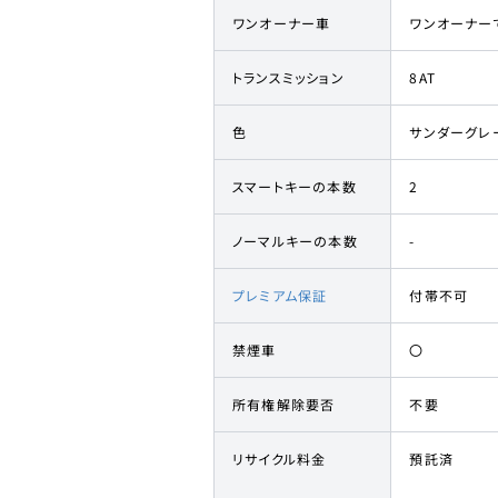
ワンオーナー車
ワンオーナー
トランスミッション
8AT
色
サンダーグレ
スマートキーの本数
2
ノーマルキーの本数
-
プレミアム保証
付帯不可
禁煙車
〇
所有権解除要否
不要
リサイクル料金
預託済