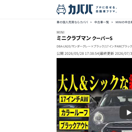
車の個人売買ならカババ
>
中古車一覧
>
MINIの中
MINI
ミニクラブマン
クーパーS
DBA-LN20/サンダーグレー×ブラック/17インチAW(ブラ
公開
2026/05/28 17:38:54
|
最終更新
2026/07/3