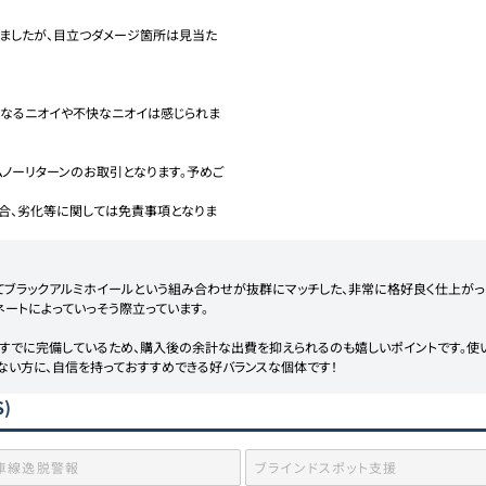
ましたが、目立つダメージ箇所は見当た
になるニオイや不快なニオイは感じられま
ノーリターンのお取引となります。予めご
合、劣化等に関しては免責事項となりま
てブラックアルミホイールという組み合わせが抜群にマッチした、非常に格好良く仕上がっ
ートによっていっそう際立っています。

すでに完備しているため、購入後の余計な出費を抑えられるのも嬉しいポイントです。使
くない方に、自信を持っておすすめできる好バランスな個体です！
)
車線逸脱警報
ブラインドスポット支援