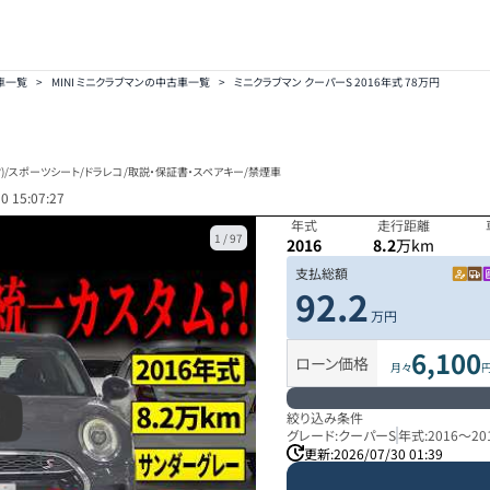
古車一覧
>
MINI ミニクラブマンの中古車一覧
>
ミニクラブマン クーパーS 2016年式 78万円
ック)/スポーツシート/ドラレコ/取説・保証書・スペアキー/禁煙車
0 15:07:27
年式
走行距離
1
/
97
2016
8.2
万km
支払総額
92.2
万円
6,100
ローン価格
月々
絞り込み条件
グレード:
クーパーS
年式:
2016
～
20
更新:
2026/07/30 01:39