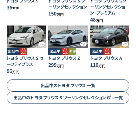
トヨタ
プリウス
S
トヨタ
プリウス
S ツ
トヨタ
プリウス
Gツ
36
ーリングセレクション
ーリングセレクショ
万円
150
ン･プレミアム
万円
48
万円
4
8
3
出品中
出品中
出品中
トヨタ
プリウス
S セ
トヨタ
プリウス
Z
トヨタ
プリウス
A
ーフティプラス
299
110
万円
万円
96
万円
出品中の
トヨタ
プリウス
一覧
出品中の
トヨタ
プリウス
S ツーリングセレクション G's
一覧