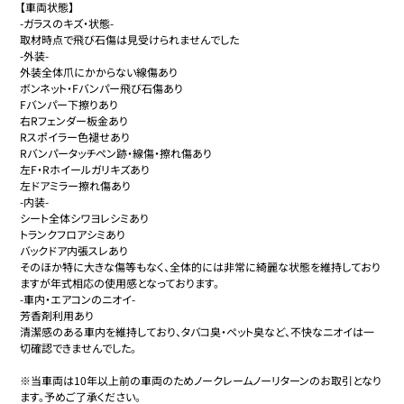
【車両状態】

-ガラスのキズ・状態-

取材時点で飛び石傷は見受けられませんでした

-外装-

外装全体爪にかからない線傷あり

ボンネット・Fバンパー飛び石傷あり

Fバンパー下擦りあり

右Rフェンダー板金あり

Rスポイラー色褪せあり

Rバンパータッチペン跡・線傷・擦れ傷あり

左F・Rホイールガリキズあり

左ドアミラー擦れ傷あり

-内装-

シート全体シワヨレシミあり

トランクフロアシミあり

バックドア内張スレあり

そのほか特に大きな傷等もなく、全体的には非常に綺麗な状態を維持しており
ますが年式相応の使用感となっております。

-車内・エアコンのニオイ-

芳香剤利用あり

清潔感のある車内を維持しており、タバコ臭・ペット臭など、不快なニオイは一
切確認できませんでした。

※当車両は10年以上前の車両のためノークレームノーリターンのお取引となり
ます。予めご了承ください。
