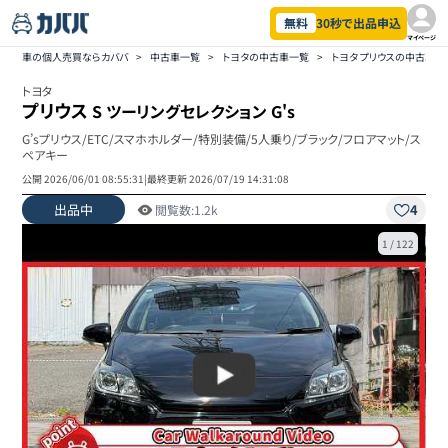
無料
30秒で出品申込
マイページ
車の個人売買ならカババ
>
中古車一覧
>
トヨタの中古車一覧
>
トヨタ プリウスの中古車一
トヨタ
プリウス
S ツーリングセレクション G's
G’sプリウス/ETC/スマホホルダー/特別装備/5人乗り/ブラック/フロアマット/ス
ペアキー
公開
2026/06/01 08:55:31
|
最終更新
2026/07/19 14:31:08
出品中
4
閲覧数:
1.2k
1
/
122