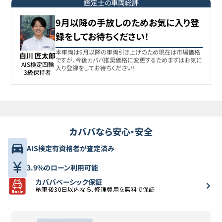
プリウス
鑑定士の車両総評
9月以降の手放しのためお気に入り登
トヨタ
8
88万円
79
万円
録をしてお待ちください！
プリウス
本車両は9月以降の車両引き上げのため現在は市場価格
白川 匠太郎
ですが、今後カババ推奨価格に変更するためまずはお気に
トヨタ
AIS検定四輪

9
109.9万円
93.2
万円
入り登録をしてお待ちください！
プリウス
3級保持者
トヨタ
10
113万円
98
万円
プリウス
カババなら安心・安全
トヨタ
11
125万円
109
万円
プリウス
AIS検定有資格者が査定済み
トヨタ
3.9%のローン利用可能
12
135万円
119
万円
プリウス
カババベーシック保証
納車後30日以内なら、修理費用を無料で保証
トヨタ
13
155.5万円
144.4
万円
プリウス