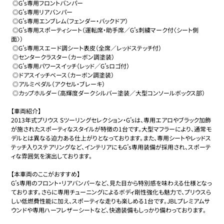
 ◎G’s専用フロントバンパー

 ◎G’s専用リアバンパー　

 ◎G’s専用エンブレム（フェンダー・バックドア）　

 ◎G’s専用スポーティシート（運転席・助手席／G’s刺繍マーク付〈シート側
面〉）　

 ◎G’s専用スエード調シート表皮（全席／レッドステッチ付）　

 ◎センタークラスター（カーボン調塗装）　

 ◎G’s専用パワースイッチ（レッド／G’sロゴ付）　

 ◎ドアスイッチベース（カーボン調塗装）　

 ◎アルミペダル（アクセル・ブレーキ）

 ◎カップホルダー（高輝度ダークシルバー塗装／大型コンソールボックス部）　

【車両紹介】

2013年式プリウス Sツーリングセレクション・G’sは、専用エアロやブラック加飾
が施されたスポーティなスタイルが特徴の1台です。大型マフラーにより、通常モ
デルとは異なる迫力ある仕上がりとなっております。また、専用シートやレッドス
テッチ入りステアリングなど、インテリアにもG’s専用装備が採用され、スポーテ
ィな雰囲気を演出しております。

【本車両のここがおすすめ】

G’s専用のフロント・リアバンパーなど、見た目から特別感を味わえる仕様となっ
ております。さらに専用チューニングによるボディ剛性強化も魅力で、プリウスら
しい低燃費性能に加え、スポーティな走りも楽しめる1台です。JBLプレミアムサ
ウンドや専用ハーフレザーシートなど、快適装備もしっかり備わっております。
