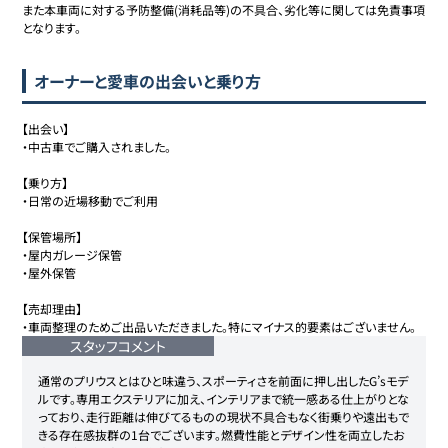
また本車両に対する予防整備(消耗品等)の不具合、劣化等に関しては免責事項
となります。
オーナーと愛車の出会いと乗り方
【出会い】

・中古車でご購入されました。

【乗り方】

・日常の近場移動でご利用

【保管場所】

・屋内ガレージ保管

・屋外保管

【売却理由】

・車両整理のためご出品いただきました。特にマイナス的要素はございません。
スタッフコメント
通常のプリウスとはひと味違う、スポーティさを前面に押し出したG’sモデ
ルです。専用エクステリアに加え、インテリアまで統一感ある仕上がりとな
っており、走行距離は伸びてるものの現状不具合もなく街乗りや遠出もで
きる存在感抜群の1台でございます。燃費性能とデザイン性を両立したお