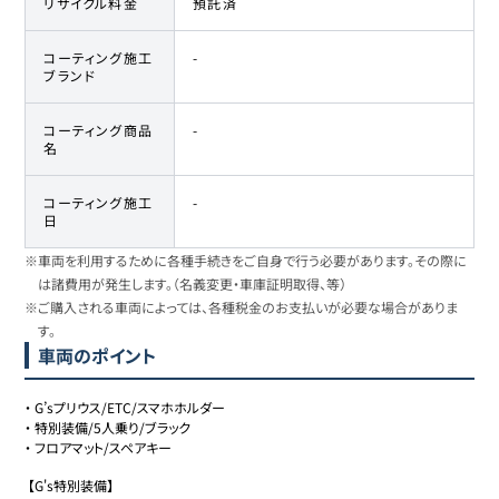
リサイクル料金
預託済
コーティング施工
-
ブランド
コーティング商品
-
名
コーティング施工
-
日
※車両を利用するために各種手続きをご自身で行う必要があります。その際に
は諸費用が発生します。（名義変更・車庫証明取得、等）
※ご購入される車両によっては、各種税金のお支払いが必要な場合がありま
す。
車両のポイント
・
G’sプリウス/ETC/スマホホルダー
・
特別装備/5人乗り/ブラック
・
フロアマット/スペアキー
 【G's特別装備】
