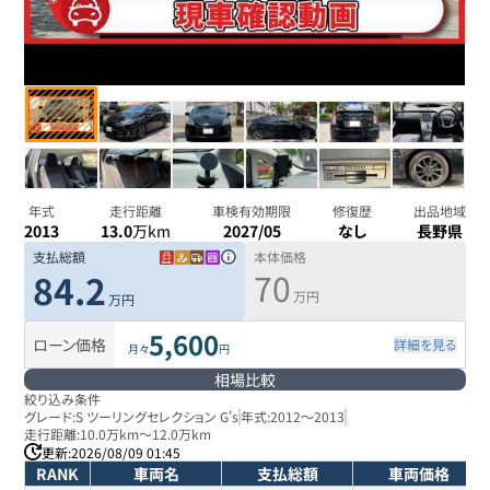
年式
走行距離
車検有効期限
修復歴
出品地域
2013
13.0
万km
2027/05
なし
長野県
支払総額
本体価格
70
84.2
万円
万円
5,600
ローン価格
詳細を見る
月々
円
相場比較
絞り込み条件
グレード:
S ツーリングセレクション G's
年式:
2012
～
2013
走行距離:
10.0万km
～
12.0万km
更新:
2026/08/09 01:45
RANK
車両名
支払総額
車両価格