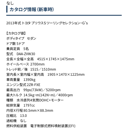
なし
カタログ情報（新車時）
2013年式 トヨタ プリウスＳツーリングセレクション・Ｇ’ｓ

【カタログ値】

ボディタイプ	セダン

ドア数	5ドア

乗員定員	5名

型式	DAA-ZVW30

全長×全幅×全高	4515×1745×1475mm

ホイールベース	2700mm

トレッド前／後	1515／1510mm

室内長×室内幅×室内高	1905×1470×1225mm

車両重量	1390kg

エンジン型式	2ZR-FXE

最高出力	99ps(73kW)／5200rpm

最大トルク	14.5kg・m(142N・m)／4000rpm

種類	水冷直列4気筒DOHC+モーター

総排気量	1797cc

内径Ｘ行程	80.5mm×88.3mm

圧縮比	13.0

過給機	なし

燃料供給装置	電子制御式燃料噴射装置(EFI)
