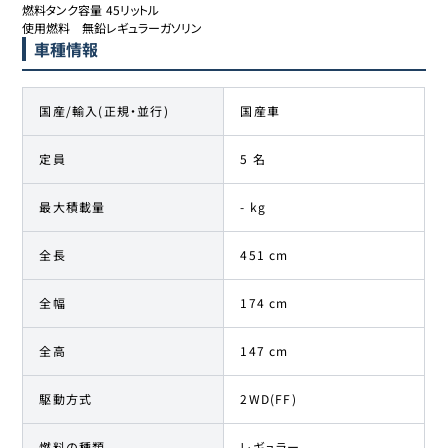
燃料タンク容量	45リットル

使用燃料	無鉛レギュラーガソリン
車種情報
国産/輸入(正規・並行)
国産車
定員
5 名
最大積載量
- kg
全長
451 cm
全幅
174 cm
全高
147 cm
駆動方式
2WD(FF)
燃料の種類
レギュラー