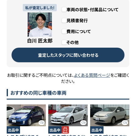
私が査定しました!
車両の状態・付属品について
見積書発行
費用について
白川 匠太郎
その他
査定したスタッフに問い合わせる
お取引に関するご不明点については、
よくある質問ページ
をご確認く
ださい。
おすすめの同じ車種の車両
2
3
2
出品中
出品中
出品中