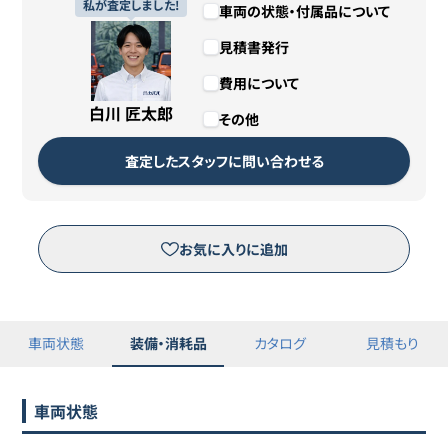
私が査定しました!
車両の状態・付属品について
トヨタ
14
179.2万円
168.4
万円
プリウス
見積書発行
費用について
トヨタ
15
179.5万円
168.4
万円
プリウス
白川 匠太郎
その他
査定したスタッフに問い合わせる
お気に入りに追加
車両状態
装備・消耗品
カタログ
見積もり
車両状態