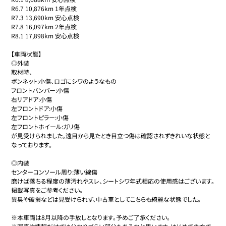
R6.7 10,876km 1年点検

R7.3 13,690km 安心点検

R7.8 16,097km 2年点検

R8.1 17,898km 安心点検

【車両状態】

◎外装

取材時、

ボンネット:小傷、ロゴにシワのようなもの

フロントバンパー:小傷

右リアドア:小傷

左フロントドア:小傷

左フロントピラー:小傷

左フロントホイール:ガリ傷

が見受けられました。遠目から見たとき目立つ傷は確認されずきれいな状態と
なっております。

◎内装

センターコンソール周り:薄い線傷

磨けば落ちる程度の薄汚れやスレ、シートシワ年式相応の使用感はございます。
掲載写真をご参考ください。

異臭や破損などは見受けられず、中古車としてこちらも綺麗な状態でした。

※本車両は8月以降の手放しとなります。予めご了承ください。
