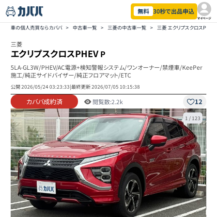
無料
30秒で出品申込
マイページ
車の個人売買ならカババ
>
中古車一覧
>
三菱の中古車一覧
>
三菱 エクリプスクロスPHE
三菱
エクリプスクロスPHEV
P
5LA-GL3W/PHEV/AC電源+検知警報システム/ワンオーナー/禁煙車/KeePer
施工/純正サイドバイザー/純正フロアマット/ETC
公開
2026/05/24 03:23:33
|
最終更新
2026/07/05 10:15:38
カババ成約済
12
閲覧数:
2.2k
1
/
123