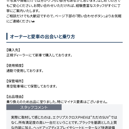
※写真や情報だけでは分かりづらい部分もあるかと思います。はじめての方で
もご安心ください。お問い合わせいただければ、経験豊富なスタッフがすぐに丁
寧にご案内いたします。

ご相談だけでも大歓迎ですので、ページ下部の『問い合わせボタン』よりお気軽
にご連絡ください🚙
オーナーと愛車の出会いと乗り方
【購入先】

正規ディーラーにて新車で購入しております。

【使用頻度】

通勤で使用しております。

【保管場所】

青空駐車場にて保管しております。

【出品理由】

乗り換えのため出品に至りました。特にマイナス要素はございません。
スタッフコメント
実際に取材して感じたのは、エクリプスクロスPHEVは“ただのSUV”では
なく、所有満足度の高い一台だということです。ブラックを基調とした上質
な内装に加え、ヘッドアップディスプレイやシートヒーターなど快適装備