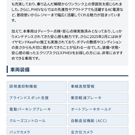
も充実しており、乗り込んだ瞬間からワンランク上の雰囲気を感じられま
した。さらに、PHEVならではの先進性やアウトドアでも活躍するAC電源な
ど、普段使いからレジャーまで幅広く活躍してくれる魅力が詰まっていま
す。

加えて、本車両はディーラー点検・安心点検実施済みとなっており、しっか
りメンテナンスされてきた安心感も魅力です。さらに2025年2月にはWダ
イヤモンドKeePer施工も実施されており、ボディの艶感やコンディション
の良さからも大切に扱われてきたことが伝わる一台でした。装備・状態・
安心感の揃ったエクリプスクロスPHEVをお探しの方には、非常におすす
めできる車両です。
車両装備
誤発進抑制機能
車線逸脱警報
ブラインドスポット支援
衝突軽減ブレーキ
電動パーキングブレーキ
オートブレーキホールド
クルーズコントロール
自動追従機能 (ACC)
バックカメラ
全方位カメラ