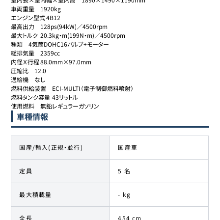
車両重量	1920kg

エンジン型式	4B12

最高出力	128ps(94kW)／4500rpm

最大トルク	20.3kg・m(199N・m)／4500rpm

種類	4気筒DOHC16バルブ+モーター

総排気量	2359cc

内径Ｘ行程	88.0mm×97.0mm

圧縮比	12.0

過給機	なし

燃料供給装置	ECI-MULTI（電子制御燃料噴射）

燃料タンク容量	43リットル

使用燃料	無鉛レギュラーガソリン
車種情報
国産/輸入(正規・並行)
国産車
定員
5 名
最大積載量
- kg
全長
454 cm