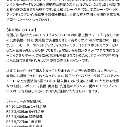
ツインモーター4WDと車両運動統合制御システム「S-AWC」により、高い安定性
と安心感のある走りも魅力です。最上級グレード「P」では、本革シートやヘッド
アップディスプレイ、先進安全装備を搭載し、上質な室内空間と快適性を高次元
で両立した一台となっています。

【本車両のおすすめ】

今回ご出品いただいたエクリプスクロスPHEVは、最上級グレード「P」ならでは
の充実装備に加え、実用性と快適性をさらに高めるオプションが魅力の一台で
す。シートヒーターやヘッドアップディスプレイ、ブラインドスポットモニターとい
った人気装備をしっかり備えており、日常使いからロングドライブまで快適なカ
ーライフをサポート。さらにAC電源も搭載されているため、アウトドアや非常時
にも活躍できるPHEVらしい利便性の高さもポイントです。

加えて、KeePer施工済みとなっておりますので、ボディの艶感やコンディション
維持にも期待できる一台となっています。純正サイドバイザーや純正フロアマッ
ト、ETCなど定番装備も揃っており、購入後すぐに快適にお乗りいただける仕様
なのも嬉しいポイント。装備・実用性・先進性のバランスに優れたエクリプスク
ロスPHEVをお探しの方には、ぜひご注目いただきたい一台です。

【ディーラー点検記録簿】

R4.10 1,348km 1ヶ月点検

R5.2 3,430km 6ヶ月点検

R5.2 3,460km 臨時整備

R5.7 5,727km 1年点検

R6.1 8,688km 安心点検
