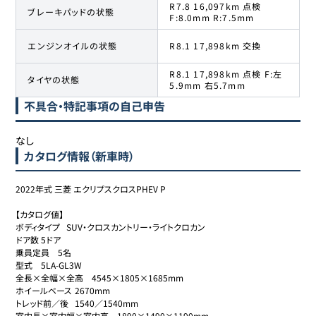
R7.8 16,097km 点検
ブレーキパッドの状態
F:8.0mm R:7.5mm
エンジンオイルの状態
R8.1 17,898km 交換
R8.1 17,898km 点検 F:左
タイヤの状態
5.9mm 右5.7mm
不具合・特記事項の自己申告
なし
カタログ情報（新車時）
2022年式 三菱 エクリプスクロスPHEV P

【カタログ値】

ボディタイプ	SUV・クロスカントリー・ライトクロカン

ドア数	5ドア

乗員定員	5名

型式	5LA-GL3W

全長×全幅×全高	4545×1805×1685mm

ホイールベース	2670mm

トレッド前／後	1540／1540mm

室内長×室内幅×室内高	1890×1490×1190mm
