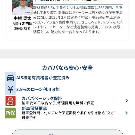
取材時(R8.5)、同条件に近しい類似車両は268万円から流
通しております。本車両はディーラー点検・安心点検実施済
みに加え、2025年2月にWダイヤモンドKeePer施工済み
中根 奨太
のコンディション良好車両です。さらにヘッドアップディスプ
AIS検定四輪

レイやシートヒーターなど快適装備も充実しており、状態・
3級保持者
装備ともに魅力的な一台となっております。
カババなら安心・安全
AIS検定有資格者が査定済み
3.9%のローン利用可能
カババベーシック保証
納車後30日以内なら、修理費用を無料で保証
新車保証継承
新車登録時に付いていた保証期間や条件を引き継ぐことが
可能です