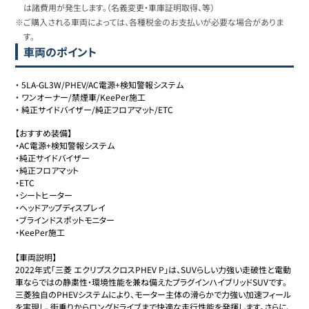
は諸費用が発生します。（名義変更・車庫証明取得、等）
※ご購入される車両によっては、各種税金のお支払いが必要な場合がありま
す。
車両のポイント
・
5LA-GL3W/PHEV/AC電源+検知警報システム
・
ワンオーナー/禁煙車/KeePer施工
・
純正サイドバイザー/純正フロアマット/ETC
【おすすめ装備】

・AC電源+検知警報システム

・純正サイドバイザー

・純正フロアマット

・ETC

・シートヒーター

・ヘッドアップディスプレイ

・ブラインドスポットモニター

・KeePer施工

【車両説明】

2022年式「三菱 エクリプスクロスPHEV P」は、SUVらしい力強い走破性と電動
車ならではの静粛性・環境性能を兼ね備えたプラグインハイブリッドSUVです。
三菱独自のPHEVシステムにより、モーター主体の滑らかで力強い加速フィール
を実現し、街乗りからロングドライブまで快適な走行性能を発揮します。さらに、