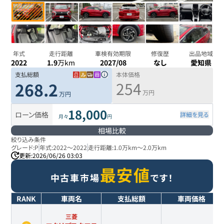
年式
走行距離
車検有効期限
修復歴
出品地域
2022
1.9
万km
2027/08
なし
愛知県
支払総額
本体価格
254
268.2
万円
万円
18,000
ローン価格
詳細を見る
月々
円
相場比較
絞り込み条件
グレード:
P
年式:
2022
～
2022
走行距離:
1.0万km
～
2.0万km
更新:
2026/06/26 03:03
最安値
中古車市場
です！
RANK
車両名
支払総額
車両価格
三菱