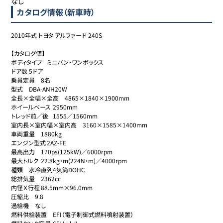
なし
カタログ情報（新車時）
2010年式 トヨタ アルファード 240S

【カタログ値】

ボディタイプ	ミニバン・ワンボックス

ドア数	5ドア

乗員定員	8名

型式	DBA-ANH20W

全長×全幅×全高	4865×1840×1900mm

ホイールベース	2950mm

トレッド前／後	1555／1560mm

室内長×室内幅×室内高	3160×1585×1400mm

車両重量	1880kg

エンジン型式	2AZ-FE

最高出力	170ps(125kW)／6000rpm

最大トルク	22.8kg・m(224N・m)／4000rpm

種類	水冷直列4気筒DOHC

総排気量	2362cc

内径Ｘ行程	88.5mm×96.0mm

圧縮比	9.8

過給機	なし

燃料供給装置	EFI（電子制御式燃料噴射装置）
