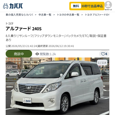
無料
30秒で出品申込
マイページ
車の個人売買ならカババ
>
中古車一覧
>
トヨタの中古車一覧
>
トヨタ アルファードの中古
トヨタ
アルファード
240S
8人乗り！/サンルーフ/フリップダウンモニター/バックカメラ/ETC/取説・保証書
あり
公開
2026/05/23 21:42:24
|
最終更新
2026/06/12 19:30:41
商談中
4
閲覧数:
1.2k
1
/
114