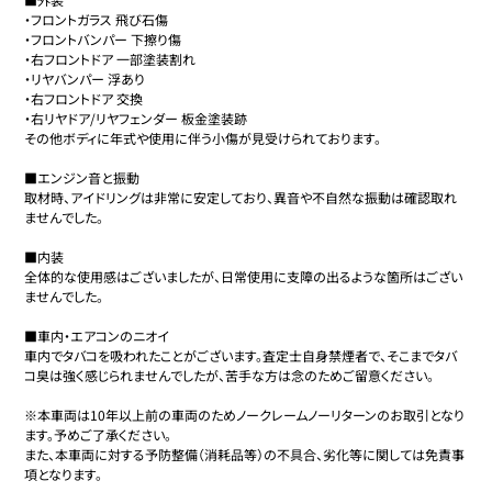
・フロントガラス 飛び石傷

・フロントバンパー 下擦り傷

・右フロントドア 一部塗装割れ

・リヤバンパー 浮あり

・右フロントドア 交換

・右リヤドア/リヤフェンダー 板金塗装跡

その他ボディに年式や使用に伴う小傷が見受けられております。

■エンジン音と振動

取材時、アイドリングは非常に安定しており、異音や不自然な振動は確認取れ
ませんでした。

■内装

全体的な使用感はございましたが、日常使用に支障の出るような箇所はござい
ませんでした。

■車内・エアコンのニオイ

車内でタバコを吸われたことがございます。査定士自身禁煙者で、そこまでタバ
コ臭は強く感じられませんでしたが、苦手な方は念のためご留意ください。

※本車両は10年以上前の車両のためノークレームノーリターンのお取引となり
ます。予めご了承ください。

また、本車両に対する予防整備（消耗品等）の不具合、劣化等に関しては免責事
項となります。