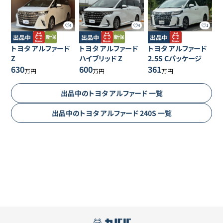
4
4
1
出品中
出品中
出品中
トヨタ
アルファード
トヨタ
アルファード
トヨタ
アルファード
Z
ハイブリッド Z
2.5S Cパッケージ
630
600
361
万円
万円
万円
出品中の
トヨタ
アルファード
一覧
出品中の
トヨタ
アルファード
240S
一覧