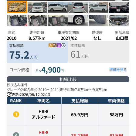
年式
走行距離
車検有効期限
修復歴
出品地域
2010
8.5
万km
2027/02
なし
山口県
支払総額
本体価格
61
75.2
万円
万円
4,900
ローン価格
詳細を見る
月々
円
相場比較
絞り込み条件
グレード:
240S
年式:
2010
～
2011
走行距離:
7.0万km
～
9.0万km
更新:
2026/06/12 02:13
RANK
車両名
支払総額
車両価格
トヨタ
69.9万円
58
万円
アルファード
トヨタ
75.2万円
61
万円