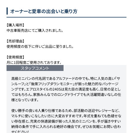
オーナーと愛車の出会いと乗り方
【購入場所】

中古車販売店にてご購入されました。

【売却理由】

使用頻度の低下に伴いご出品に至りました。

【使用頻度】

月に1回程度ご使用されております。
スタッフコメント
高級ミニバンの代名詞であるアルファードの中でも、特に人気の高い「サ
ンルーフ」と「後席フリップダウンモニター」が揃った魅力的なパッケージ
ングです。エアロスタイルの240Sは見た目の満足度も高く、日常の足とし
てはもちろん、家族みんなでのロングドライブでも大活躍間違いなしの仕
様となっています。

使い勝手の良い8人乗り仕様であるため、部活動の送迎やレジャーなど、
マルチに使いこなしたい方に大変おすすめです。年式を重ねても色褪せな
い存在感と、充実の快適装備が揃った人気のミニバンを、手が届きやすい
納得の条件で手に入れられる絶好の機会です。ぜひお気軽にお問い合わ
せください！