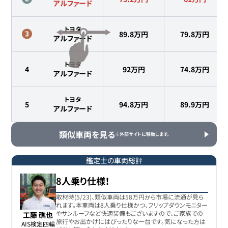
アルファード
トヨタ
89.8万円
79.8
万円
アルファード
トヨタ
4
92万円
74.8
万円
アルファード
トヨタ
5
94.8万円
89.9
万円
アルファード
類似車両を見る
※外部サイトに移動します。
鑑定士の車両総評
8人乗り仕様！
取材時(5/23)、類似車両は58万円から市場に流通が見ら
れます。本車両は8人乗り仕様かつ、フリップダウンモニター
やサンルーフなど快適装備もございますので、ご家族での
工藤 礁也
旅行やお出かけにはぴったりな一台です。気になった方は
AIS検定四輪
