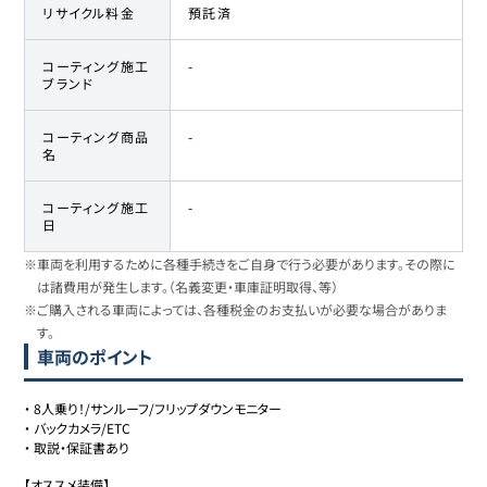
リサイクル料金
預託済
コーティング施工
-
ブランド
コーティング商品
-
名
コーティング施工
-
日
※車両を利用するために各種手続きをご自身で行う必要があります。その際に
は諸費用が発生します。（名義変更・車庫証明取得、等）
※ご購入される車両によっては、各種税金のお支払いが必要な場合がありま
す。
車両のポイント
・
8人乗り！/サンルーフ/フリップダウンモニター
・
バックカメラ/ETC
・
取説・保証書あり
【オススメ装備】
