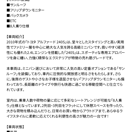
■サンルーフ

■フリップダウンモニター

■バックカメラ

■ETC

■8人乗り仕様

【車両紹介】

2010年式の「トヨタ アルファード 240S」は、堂々としたスタイリングと高い実用
性でファミリー層を中心に絶大な人気を誇る高級ミニバンです。扱いやすく経済
性にも優れた2.4Lエンジンを搭載した「240S」は、スポーティな専用エアロパー
ツを身に纏い、力強く精悍なエクステリアが特徴の売れ筋グレードです。

本車両は、ミニバン選びにおいて非常に人気の高い定番オプションである「サン
ルーフ」を装備しており、車内に圧倒的な開放感と明るさをもたらします。さら
に、後席のゲストや小さなお子様を退屈させない「フリップダウンモニター」も備
わっており、長距離のドライブや旅行も快適に過ごせる移動空間へと仕立てら
れています。

室内は、乗車人数や荷物の量に応じて多彩なシートアレンジが可能な「8人乗
り」仕様となっています。2列目・3列目をフラットにして休憩スペースを作ったり、
大きな荷物を積み込んだりと、日常のお買い物からアウトドアまで、あらゆるラ
イフスタイルに柔軟に応えてくれる利便性の高さが魅力の一台です！

【車両状態】

■外装
