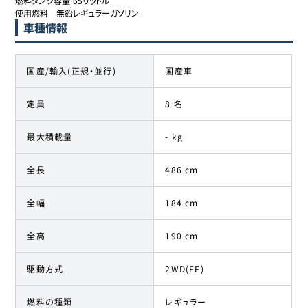
燃料タンク容量	65リットル

使用燃料	無鉛レギュラーガソリン
車種情報
国産/輸入(正規・並行)
国産車
定員
8 名
最大積載量
- kg
全長
486 cm
全幅
184 cm
全高
190 cm
駆動方式
2WD(FF)
燃料の種類
レギュラー