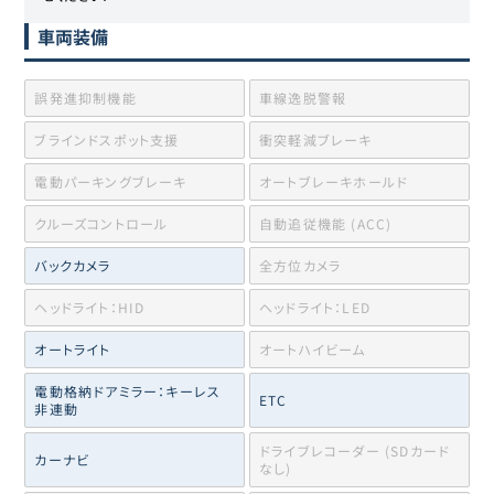
車両装備
誤発進抑制機能
車線逸脱警報
ブラインドスポット支援
衝突軽減ブレーキ
電動パーキングブレーキ
オートブレーキホールド
クルーズコントロール
自動追従機能 (ACC)
バックカメラ
全方位カメラ
ヘッドライト：HID
ヘッドライト：LED
オートライト
オートハイビーム
電動格納ドアミラー：キーレス
ETC
非連動
ドライブレコーダー (SDカード
カーナビ
なし)