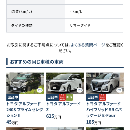
燃費(km/L)
- km/L
タイヤの種類
サマータイヤ
お取引に関するご不明点については、
よくある質問ページ
をご確認く
ださい。
おすすめの同じ車種の車両
3
3
9
出品中
出品中
出品中
トヨタ
アルファード
トヨタ
アルファード
トヨタ
アルファード
240S プライムセレク
Z
ハイブリッド SR Cパ
ションⅡ
625
ッケージ E-Four
万円
45
185
万円
万円