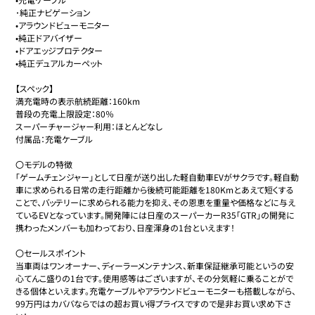
･純正ナビゲーション

•アラウンドビューモニター

•純正ドアバイザー

•ドアエッジプロテクター

•純正デュアルカーペット

【スペック】

満充電時の表示航続距離：160km

普段の充電上限設定：80％

スーパーチャージャー利用：ほとんどなし

付属品：充電ケーブル

〇モデルの特徴

「ゲームチェンジャー」として日産が送り出した軽自動車EVがサクラです。軽自動
車に求められる日常の走行距離から後続可能距離を180Kmとあえて短くする
ことで、バッテリーに求められる能力を抑え、その恩恵を重量や価格などに与え
ているEVとなっています。開発陣には日産のスーパーカーR35「GTR」の開発に
携わったメンバーも加わっており、日産渾身の1台といえます！

〇セールスポイント

当車両はワンオーナー、ディーラーメンテナンス、新車保証継承可能というの安
心てんこ盛りの1台です。使用感等はございますが、その分気軽に乗ることがで
きる個体といえます。充電ケーブルやアラウンドビューモニターも搭載しながら、
99万円はカババならではの超お買い得プライスですので是非お買い求め下さ