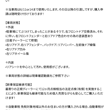
い！

※当車両は6/11or14まで使用いたします。その日以降の引渡しですが、購入申
請は随時受け付けております！

【車両状態】

⚪︎外装

•駐車場にてぶつけてしまったことがあるそうで、右フロントドア交換済み。それ
に伴い、右フロントフェンダーと右リアドア色合わせの為の塗装歴あり

(日産ディーラーにて修理)

•右リアドア、右リアフェンダー、バックドア、リアバンパー、左前後ドア線傷

•右リアドア凹み

•左リアホイール傷

⚪︎内装

•リアシートを中心として汚れ、使用感がございます。

※車両状態の詳細は現車確認動画をご参照下さい

【新車保証継承可能】

最寄りの正規ディーラーにて12ヶ月点検相当の法定点検（有償）を実施するこ
とにより、新車保証も継承可能なため個人売買ながらも安心してご購入いただ
けます！

※自動車税 免税対象地域以外のお住まいの方が購入される場合、自動車税が