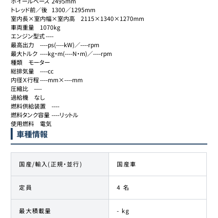
ホイールベース	2495mm

トレッド前／後	1300／1295mm

室内長×室内幅×室内高	2115×1340×1270mm

車両重量	1070kg

エンジン型式	----

最高出力	----ps(----kW)／----rpm

最大トルク	----kg・m(----N・m)／----rpm

種類	モーター

総排気量	----cc

内径Ｘ行程	----mm×----mm

圧縮比	----

過給機	なし

燃料供給装置	----

燃料タンク容量	----リットル

使用燃料	電気
車種情報
国産/輸入(正規・並行)
国産車
定員
4 名
最大積載量
- kg