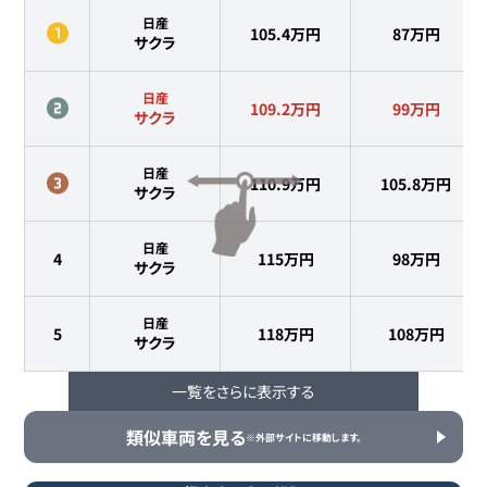
日産
105.4万円
87
万円
サクラ
日産
109.2万円
99
万円
サクラ
日産
110.9万円
105.8
万円
サクラ
日産
4
115万円
98
万円
サクラ
日産
5
118万円
108
万円
サクラ
一覧をさらに表示する
日産
6
119.8万円
106.8
万円
サクラ
類似車両を見る
※外部サイトに移動します。
日産
7
120.9万円
115.8
万円