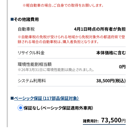
※軽自動車の場合、ご自身での取得をお願いします。
その他諸費用
自動車税
4月1日時点の所有者が負担
※自動車税の免税が受けられる地域から免税対象外の都道府県で登
録される場合の自動車税は、購入者負担となります。
リサイクル料金
本体価格に含む
環境性能割相当額
0円
※26年3月31日に環境性能割は廃止されました｡
システム利用料
38,500円(税込)
ベーシック保証（117部品保証対象）
保証なし（ベーシック保証適用外車両）
73,500
円
諸費用計: