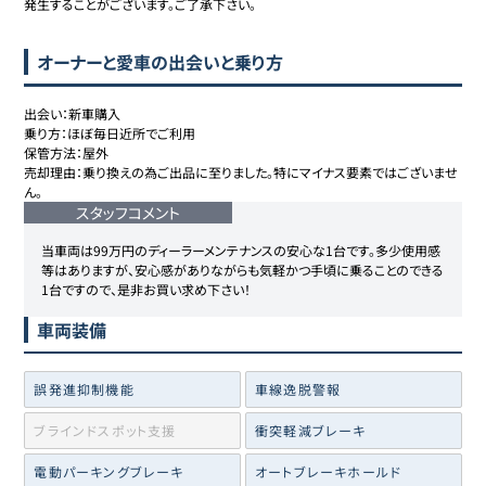
発生することがございます。ご了承下さい。
オーナーと愛車の出会いと乗り方
出会い：新車購入

乗り方：ほぼ毎日近所でご利用

保管方法：屋外

売却理由：乗り換えの為ご出品に至りました。特にマイナス要素ではございませ
ん。
スタッフコメント
当車両は99万円のディーラーメンテナンスの安心な1台です。多少使用感
等はありますが、安心感がありながらも気軽かつ手頃に乗ることのできる
1台ですので、是非お買い求め下さい！
車両装備
誤発進抑制機能
車線逸脱警報
ブラインドスポット支援
衝突軽減ブレーキ
電動パーキングブレーキ
オートブレーキホールド