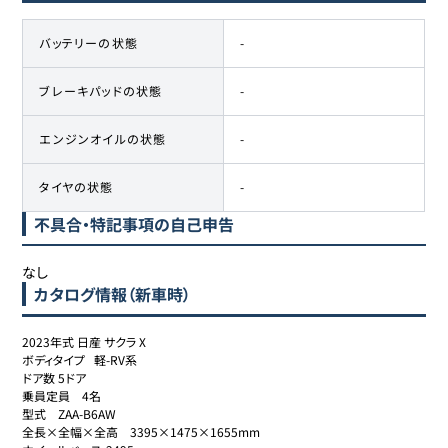
バッテリーの状態
-
ブレーキパッドの状態
-
エンジンオイルの状態
-
タイヤの状態
-
不具合・特記事項の自己申告
なし
カタログ情報（新車時）
2023年式 日産 サクラ X

ボディタイプ	軽-RV系

ドア数	5ドア

乗員定員	4名

型式	ZAA-B6AW

全長×全幅×全高	3395×1475×1655mm
