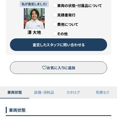
私が査定しました!
車両の状態・付属品について
日産
14
139万円
133
万円
サクラ
見積書発行
日産
費用について
15
139.6万円
129
万円
サクラ
澤 大地
その他
日産
16
139.8万円
132.8
万円
査定したスタッフに問い合わせる
サクラ
日産
17
139.9万円
132.5
万円
サクラ
お気に入りに追加
日産
18
140.3万円
129
万円
サクラ
車両状態
装備・消耗品
カタログ
見積もり
日産
19
140.3万円
132
万円
サクラ
車両状態
日産
20
140.3万円
134.4
万円