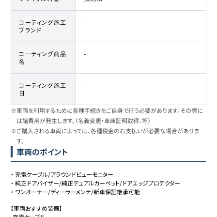
日産
40
183.3万円
178
万円
サクラ
コーティング施工
-
ブランド
コーティング商品
-
名
コーティング施工
-
日
※車両を利用するために各種手続きをご自身で行う必要があります。その際に
は諸費用が発生します。（名義変更・車庫証明取得、等）
※ご購入される車両によっては、各種税金のお支払いが必要な場合がありま
す。
車両のポイント
・
充電ケーブル/アラウンドビューモニター
・
純正ドアバイザー/純正デュアルカーペット/ドアエッジプロテクター
・
ワンオーナー/ディーラーメンテ/新車保証継承可能
【車両おすすめ装備】

•充電ケーブル
