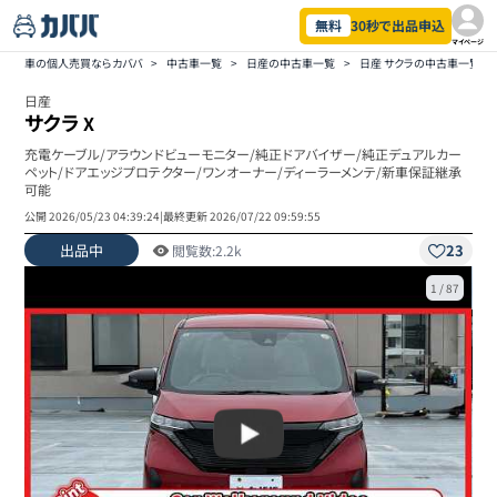
無料
30秒で出品申込
マイページ
車の個人売買ならカババ
>
中古車一覧
>
日産の中古車一覧
>
日産 サクラの中古車一覧
>
日産
サクラ
X
充電ケーブル/アラウンドビューモニター/純正ドアバイザー/純正デュアルカー
ペット/ドアエッジプロテクター/ワンオーナー/ディーラーメンテ/新車保証継承
可能
公開
2026/05/23 04:39:24
|
最終更新
2026/07/22 09:59:55
出品中
23
閲覧数:
2.2k
1
/
87