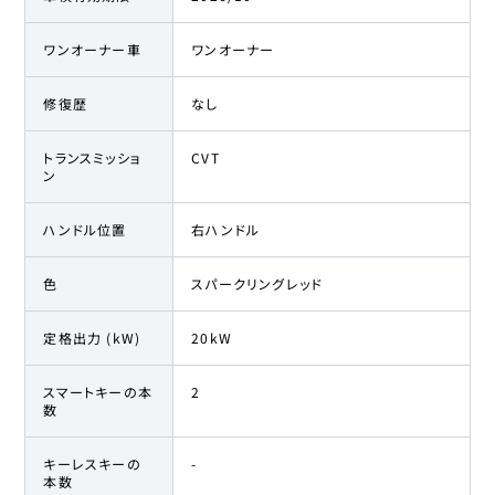
日産
27
149.6万円
143
万円
サクラ
ワンオーナー車
ワンオーナー
日産
修復歴
なし
28
149.8万円
139.8
万円
サクラ
トランスミッショ
CVT
ン
日産
29
149.8万円
139.8
万円
サクラ
ハンドル位置
右ハンドル
日産
30
149.9万円
142.3
万円
サクラ
色
スパークリングレッド
日産
定格出力 (kW)
20kW
31
150.4万円
143
万円
サクラ
スマートキーの本
2
日産
数
32
151.3万円
143
万円
サクラ
キーレスキーの
-
本数
日産
33
154.1万円
146
万円