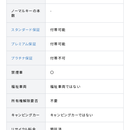
サクラ
ノーマルキーの本
-
数
日産
34
156.1万円
148
万円
サクラ
スタンダード保証
付帯可能
日産
35
159.5万円
153
万円
サクラ
プレミアム保証
付帯可能
日産
プラチナ保証
付帯不可
36
159.9万円
153.1
万円
サクラ
禁煙車
〇
日産
37
161.5万円
154
万円
サクラ
福祉車両
福祉車両ではない
日産
38
172.9万円
168.3
万円
所有権解除要否
不要
サクラ
キャンピングカー
キャンピングカーではない
日産
39
175.3万円
170
万円
サクラ
リサイクル料金
預託済