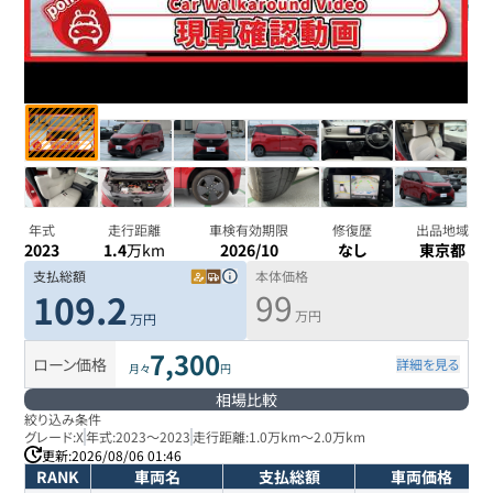
年式
走行距離
車検有効期限
修復歴
出品地域
2023
1.4
万km
2026/10
なし
東京都
支払総額
本体価格
99
109.2
万円
万円
7,300
ローン価格
詳細を見る
月々
円
相場比較
絞り込み条件
グレード:
X
年式:
2023
～
2023
走行距離:
1.0万km
～
2.0万km
更新:
2026/08/06 01:46
RANK
車両名
支払総額
車両価格