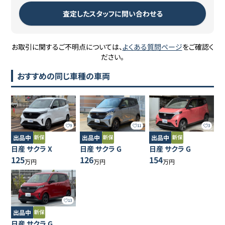
査定したスタッフに問い合わせる
お取引に関するご不明点については、
よくある質問ページ
をご確認く
ださい。
おすすめの同じ車種の車両
9
11
3
出品中
出品中
出品中
日産
サクラ
X
日産
サクラ
G
日産
サクラ
G
125
126
154
万円
万円
万円
13
出品中
日産
サクラ
G