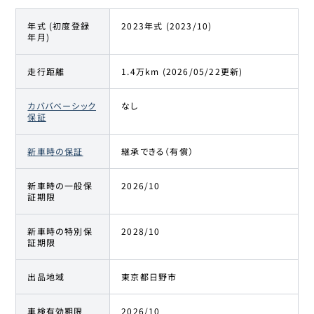
サクラ
年式 (初度登録
2023年式 (2023/10)
年月)
日産
21
142万円
135
万円
サクラ
走行距離
1.4万km (2026/05/22更新)
日産
22
142.1万円
135
万円
サクラ
カババベーシック
なし
保証
日産
23
143.8万円
139.1
万円
サクラ
新車時の保証
継承できる（有償）
日産
新車時の一般保
2026/10
24
146.8万円
143.8
万円
証期限
サクラ
新車時の特別保
2028/10
日産
25
147.7万円
143
万円
証期限
サクラ
出品地域
東京都日野市
日産
26
148.3万円
142
万円
サクラ
車検有効期限
2026/10