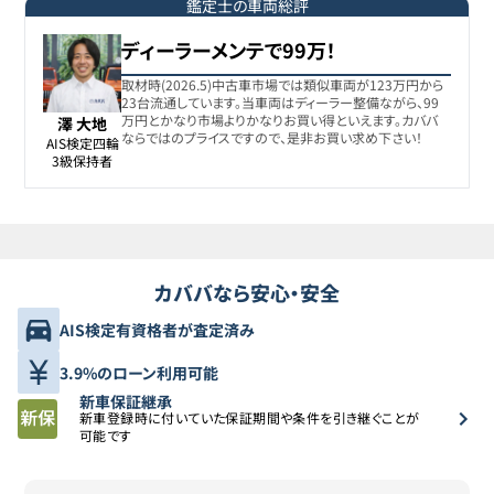
サクラ
鑑定士の車両総評
ディーラーメンテで99万！
日産
8
124.7万円
119.1
万円
サクラ
取材時(2026.5)中古車市場では類似車両が123万円から
23台流通しています。当車両はディーラー整備ながら、99
万円とかなり市場よりかなりお買い得といえます。カババ
澤 大地
ならではのプライスですので、是非お買い求め下さい！
日産
AIS検定四輪

9
126.6万円
118
万円
サクラ
3級保持者
日産
10
127.4万円
118.8
万円
サクラ
カババなら安心・安全
日産
11
129.3万円
123.6
万円
サクラ
AIS検定有資格者が査定済み
日産
3.9%のローン利用可能
12
130万円
125.7
万円
サクラ
新車保証継承
新車登録時に付いていた保証期間や条件を引き継ぐことが
可能です
日産
13
138万円
132
万円
サクラ