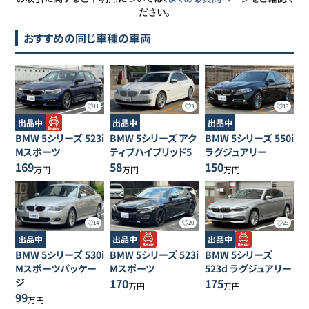
ださい。
おすすめの同じ車種の車両
11
3
13
出品中
出品中
出品中
BMW
5シリーズ
523i
BMW
5シリーズ
アク
BMW
5シリーズ
550i
Mスポーツ
ティブハイブリッド5
ラグジュアリー
169
58
150
万円
万円
万円
14
20
23
出品中
出品中
出品中
BMW
5シリーズ
530i
BMW
5シリーズ
523i
BMW
5シリーズ
Mスポーツパッケー
Mスポーツ
523d ラグジュアリー
ジ
170
175
万円
万円
99
万円