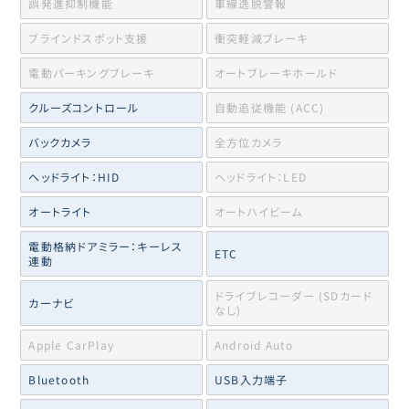
誤発進抑制機能
車線逸脱警報
ブラインドスポット支援
衝突軽減ブレーキ
電動パーキングブレーキ
オートブレーキホールド
クルーズコントロール
自動追従機能 (ACC)
バックカメラ
全方位カメラ
ヘッドライト：HID
ヘッドライト：LED
オートライト
オートハイビーム
電動格納ドアミラー：キーレス
ETC
連動
ドライブレコーダー (SDカード
カーナビ
なし)
Apple CarPlay
Android Auto
Bluetooth
USB入力端子