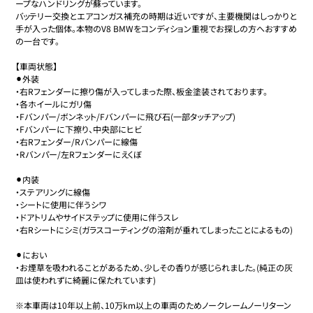
ープなハンドリングが蘇っています。

バッテリー交換とエアコンガス補充の時期は近いですが、主要機関はしっかりと
手が入った個体。本物のV8 BMWをコンディション重視でお探しの方へおすすめ
の一台です。

【車両状態】

⚫︎外装

・右Rフェンダーに擦り傷が入ってしまった際、板金塗装されております。

・各ホイールにガリ傷

・Fバンパー/ボンネット/Fバンパーに飛び石(一部タッチアップ)

・Fバンパーに下擦り、中央部にヒビ

・右Rフェンダー/Rバンパーに線傷

・Rバンパー/左Rフェンダーにえくぼ

⚫︎内装

・ステアリングに線傷

・シートに使用に伴うシワ

・ドアトリムやサイドステップに使用に伴うスレ

・右Rシートにシミ(ガラスコーティングの溶剤が垂れてしまったことによるもの)

⚫︎におい

・お煙草を吸われることがあるため、少しその香りが感じられました。(純正の灰
皿は使われずに綺麗に保たれています)

※本車両は10年以上前、10万km以上の車両のためノークレームノーリターン