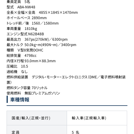
乗員定員	5名

型式	ABA-NW48

全長×全幅×全高	4855×1845×1470mm

ホイールベース	2890mm

トレッド前／後	1560／1580mm

車両重量	1810kg

エンジン型式	N62B48B

最高出力	367ps(270kW)／6300rpm

最大トルク	50.0kg・m(490N・m)／3400rpm

種類	Ｖ型8気筒DOHC

総排気量	4798cc

内径Ｘ行程	93.0mm×88.3mm

圧縮比	10.5

過給機	なし

燃料供給装置	デジタル・モーター・エレクトロニクス（DME／電子燃料噴射装
置）

燃料タンク容量	70リットル

使用燃料	無鉛プレミアムガソリン
車種情報
国産/輸入(正規・並行)
輸入車(正規輸入車)
定員
5 名