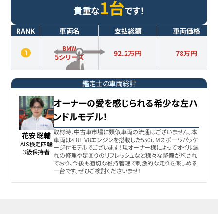
1台
貴重な
です！
RANK
車両名
支払総額
車両価格
BMW
92.2万円
78
万円
5シリーズ
鑑定士の車両総評
オーナーの愛を感じられる希少な左ハ
ンドルモデル！
取材時、中古車市場に類似車両の流通はございません。本
花安 聡輔
車両は4.8L V8エンジンを搭載した550i、Mスポーツパッケ
AIS検定四輪

ージ付モデルでございます！現オーナー様によってオイル漏
3級保持者
れの修理や足回りのリフレッシュなど様々な整備が施され
ており、今後も適切な維持管理で刺激的な走りを楽しめる
一台です。ぜひご検討くださいませ！