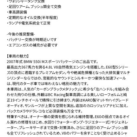
・ウォッシャータンク交換

・足回りアーム、ブッシュ類全て交換

・車高調装備

・定期的なオイル交換(半年程度)

・ランプや電気系統全て正常

-今後の推奨整備-

・バッテリー交換が時期近いです

・エアコンガスの補充が必要です

【車両の魅力】

2007年式 BMW 550i Mスポーツパッケージのご出品です。

最高出力367馬力を誇る4.8L V8自然吸気エンジンを搭載した、E60型5シリー
ズの頂点に君臨するプレミアムセダン。今や絶滅危惧種となった大排気量マルチ
シリンダーならではの、官能的なサウンドとシルキーかつ豪快な加速フィール
は、現代のターボ車では味わえない格別の魅力です。

本車両は、人気の「カーボンブラックメタリック」に希少な「左ハンドル」を組み合
わせた拘りの仕様。外観はBC Racing製車高調による美しいローフォルムと純
正19インチホイールで精悍に引き締まり、内装はKARO製マットやハイグレード
オーディオ、サンルーフが上質な空間を演出。追加のカロッツェリアナビに加え、
バックカメラやドラレコなど必須装備も万全です。

特筆すべきは、オーナー様の愛情を感じられる維持管理。E60の弱点であるオイ
ル漏れの修理をはじめ、水回り（ウォーターポンプ・ラジエター一式）やジェネレ
ーター、ブレーキサーボまで交換・対策済み。さらに足回りのアーム・ブッシュ類
も全てリフレッシュされているため、V8のパワーを余すことなく受け止めるシャ