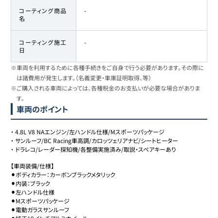
コーティング商品
-
名
コーティング施工
-
日
※車両を利用するために各種手続きをご自身で行う必要があります。その際に
は諸費用が発生します。（名義変更・車庫証明取得、等）
※ご購入される車両によっては、各種税金のお支払いが必要な場合がありま
す。
車両のポイント
・
4.8L V8 NAエンジン/左ハンドル仕様/Mスポーツパッケージ
・
サンルーフ/BC Racing車高調/カロッツェリアナビ/シートヒーター
・
ドラレコ/レーダー探知機/各整備実施済み/取説・スペアキーあり
【車両装備/仕様】

⚫︎ボディカラー：カーボンブラックメタリック

⚫︎内装：ブラック

⚫︎左ハンドル仕様

⚫︎Mスポーツパッケージ

⚫︎電動ガラスサンルーフ
