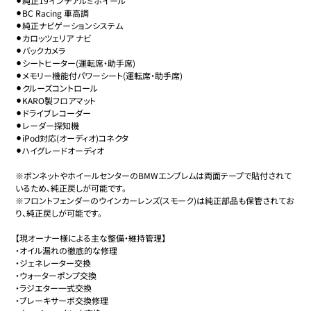
⚫︎純正19インチアルミホイール

⚫︎BC Racing 車高調

⚫︎純正ナビゲーションシステム

⚫︎カロッツェリア ナビ

⚫︎バックカメラ

⚫︎シートヒーター(運転席・助手席)

⚫︎メモリー機能付パワーシート(運転席・助手席)

⚫︎クルーズコントロール

⚫︎KARO製フロアマット

⚫︎ドライブレコーダー

⚫︎レーダー探知機

⚫︎iPod対応(オーディオ)コネクタ

⚫︎ハイグレードオーディオ

※ボンネットやホイールセンターのBMWエンブレムは両面テープで貼付されて
いるため、純正戻しが可能です。

※フロントフェンダーのウインカーレンズ(スモーク)は純正部品も保管されてお
り、純正戻しが可能です。

【現オーナー様による主な整備・維持管理】

・オイル漏れの徹底的な修理

・ジェネレーター交換

・ウォーターポンプ交換

・ラジエター一式交換

・ブレーキサーボ交換修理
