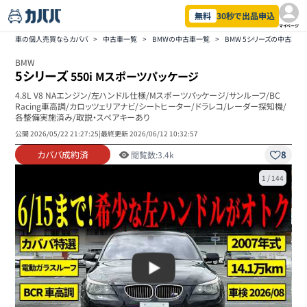
無料
30秒で出品申込
マイページ
車の個人売買ならカババ
>
中古車一覧
>
BMWの中古車一覧
>
BMW 5シリーズの中古車一
BMW
5シリーズ
550i Mスポーツパッケージ
4.8L V8 NAエンジン/左ハンドル仕様/Mスポーツパッケージ/サンルーフ/BC
Racing車高調/カロッツェリアナビ/シートヒーター/ドラレコ/レーダー探知機/
各整備実施済み/取説・スペアキーあり
公開
2026/05/22 21:27:25
|
最終更新
2026/06/12 10:32:57
カババ成約済
8
閲覧数:
3.4k
1
/
144