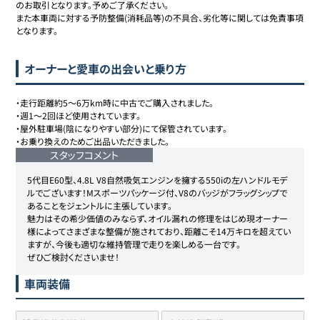
のお取引となります。予めご了承ください。

また本車両に対する予防整備(消耗品等)の不具合、劣化等に関しては免責事項
となります。
オーナーと愛車の出会いと乗り方
・走行距離約5〜6万km時に中古でご購入されました。

・週1〜2回ほど使用されています。

・屋外駐車場(陰になりやすい部分)にて保管されています。

・お乗り換えのためご出品いただきました。
スタッフコメント
5代目E60型、4.8L V8自然吸気エンジンを擁する550iの左ハンドルモデ
ルでございます！Mスポーツパッケージ付、V8のバッジがフラッグシップで
あることをジェントルに主張しています。

魅力はその希少価値のみならず、オイル漏れの修理をはじめ現オーナー
様によってさまざまな整備が施されており、距離こそ14万キロを超えてい
ますが、今後も適切な維持管理で走りを楽しめる一台です。

ぜひご検討くださいませ！
車両装備