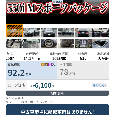
年式
走行距離
車検有効期限
修復歴
出品地域
2007
14.1
万km
2026/08
なし
大阪府
支払総額
本体価格
78
92.2
万円
万円
6,100
ローン価格
詳細を見る
月々
円
相場比較
絞り込み条件
グレード:
550i Mスポーツパッケージ
中古車市場に類似車両はありません！