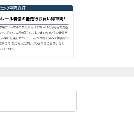
定士の車両総評
＆レール装備の低走行お買い得車両！
古車市場にノーマルの類似車両は170〜210万円程で流通
、ルーフボックスが装備されておりますので、付加価値充
。非常に低走行かつ、コーティング施工済みで綺麗なワ
ますので、気になった方はぜひお早めのお問い合わ
ております。