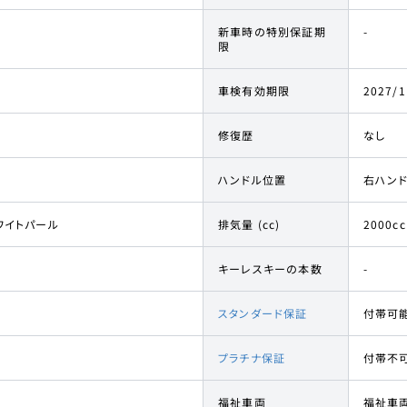
新車時の特別保証期
-
限
車検有効期限
2027/1
修復歴
なし
ハンドル位置
右ハン
ワイトパール
排気量 (cc)
2000cc
キーレスキーの本数
-
スタンダード保証
付帯可
プラチナ保証
付帯不
福祉車両
福祉車