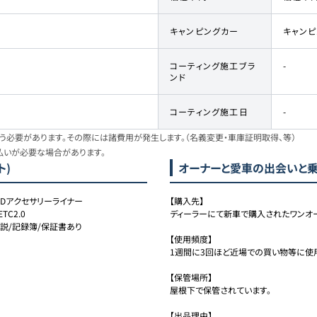
キャンピングカー
キャン
コーティング施工ブラ
-
ンド
コーティング施工日
-
必要があります。その際には諸費用が発生します。（名義変更・車庫証明取得、等）
払いが必要な場合があります。
ト)
オーナーと愛車の出会いと
LEDアクセサリーライナー
【購入先】

TC2.0
ディーラーにて新車で購入されたワンオー
取説/記録簿/保証書あり
【使用頻度】

1週間に3回ほど近場での買い物等に使用
【保管場所】

屋根下で保管されています。

【出品理由】
