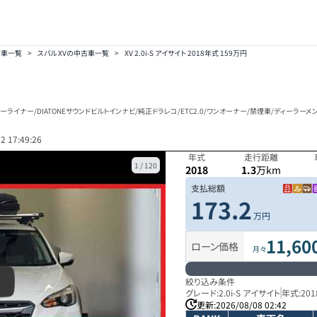
古車一覧
>
スバル XVの中古車一覧
>
XV 2.0i-S アイサイト 2018年式 159万円
リーライナー/DIATONEサウンドビルトインナビ/純正ドラレコ/ETC2.0/ワンオーナー/禁煙車/ディーラー
2 17:49:26
年式
走行距離
1
/
120
2018
1.3
万km
支払総額
173.2
万円
11,60
ローン価格
月々
絞り込み条件
グレード:
2.0i-S アイサイト
年式:
201
更新:
2026/08/08 02:42