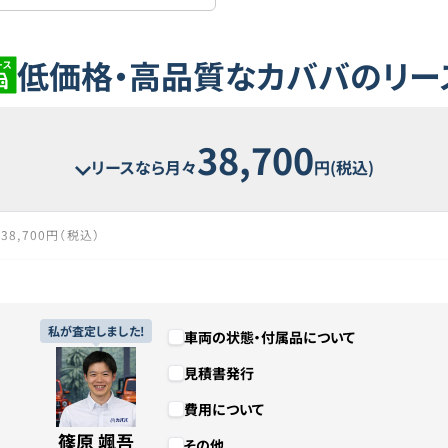
低価格・高品質なカババのリー
38,700
リースなら月々
円(税込)
38,700円（税込）
88回
7年4ヶ月
私が査定しました!
車両の状態・付属品について
見積書発行
3,405,600円（税込）
費用について
1,000円
篠原 颯吾
その他