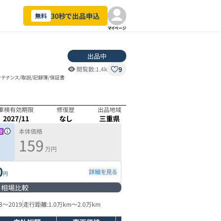
30秒で出品申込
無料
マイページ
出品中
9
閲覧数:
1.4k
メンテナンス/取説/記録簿/保証書
車検有効期限
修復歴
出品地域
2027/11
なし
三重県
本体価格
159
万円
0
詳細を見る
円
相場比較
8
～
2019
走行距離:
1.0万km
～
2.0万km