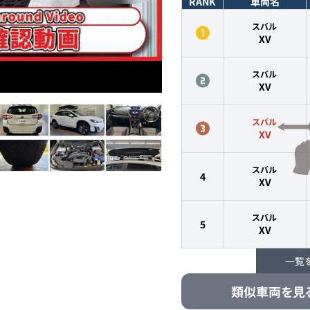
RANK
車両名
スバル
XV
スバル
XV
スバル
XV
スバル
4
XV
スバル
5
XV
一覧
スバル
6
XV
類似車両を見