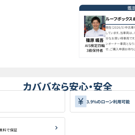
鑑
ルーフボックス
現在（2026/5）中
しています。当車両は
分なお買い得車両です
篠原 颯吾
ンオーナー車両となり
AIS検定四輪

せ、ご購入申請お待ちし
3級保持者
カババなら安心・安全
3.9%のローン利用可能
を無料で保証