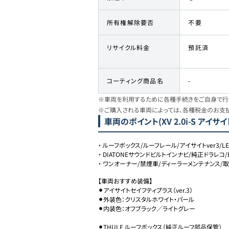
所有権解除要否
不要
リサイクル料金
預託済
コーティング商品名
-
※車両を利用するために各種手続きをご自身で行う
※ご購入される車両によっては、各種税金のお支
車両のポイント
(XV 2.0i-S アイサイ
・
ルーフボックス/ルーフレール/アイサイトver3/
・
DIATONEサウンドビルトインナビ/純正ドラレコ/E
・
ワンオーナー/禁煙車/ディーラーメンテナンス/
【車両おすすめ装備】

⚫︎アイサイトセイフティプラス（ver.3）

⚫︎外装色：クリスタルホワイト・パール

⚫︎内装色：オフブラック／ライトグレー

⚫︎THULE ルーフボックス（純正ルーフ部品保管）
