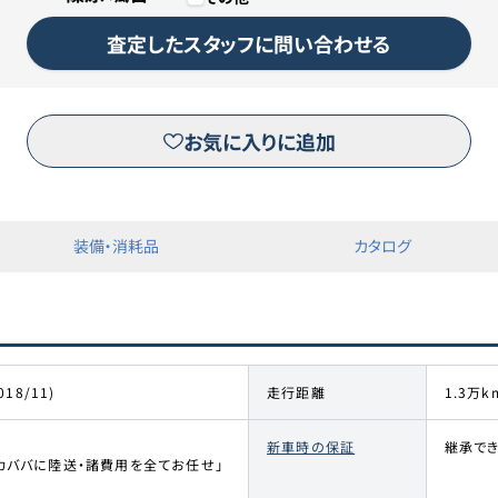
カババリースについて詳しくは
こちら
査定したスタッフに問い合わせる
リースのお申し込みはこちら
お気に入りに追加
※三菱オートリース（株）が運営するピタクルサイトへ移動します。
装備・消耗品
カタログ
018/11)
走行距離
1.3万k
新車時の保証
継承で
カババに陸送・諸費用を全てお任せ」