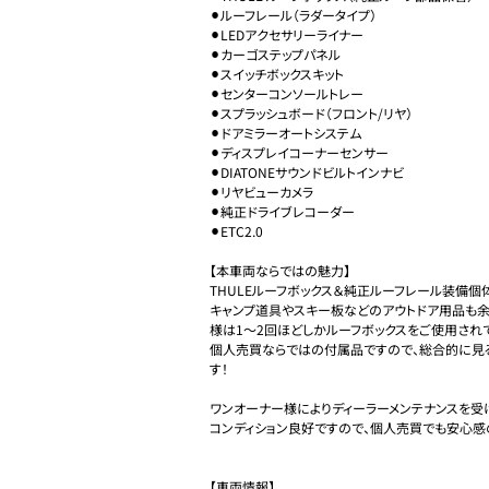
⚫︎ルーフレール（ラダータイプ）

⚫︎LEDアクセサリーライナー

⚫︎カーゴステップパネル

⚫︎スイッチボックスキット

⚫︎センターコンソールトレー

⚫︎スプラッシュボード（フロント/リヤ）

⚫︎ドアミラーオートシステム

⚫︎ディスプレイコーナーセンサー

⚫︎DIATONEサウンドビルトインナビ

⚫︎リヤビューカメラ

⚫︎純正ドライブレコーダー

⚫︎ETC2.0

【本車両ならではの魅力】

THULEルーフボックス＆純正ルーフレール装備個
キャンプ道具やスキー板などのアウトドア用品も
様は1〜2回ほどしかルーフボックスをご使用されて
個人売買ならではの付属品ですので、総合的に見
す！

ワンオーナー様によりディーラーメンテナンスを受
コンディション良好ですので、個人売買でも安心感の
【車両情報】
