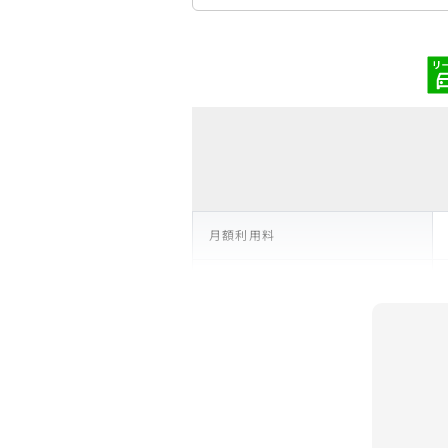
月額利用料
支払い回数
リース期間
支払総額
残価