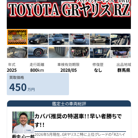
年式
走行距離
車検有効期限
修復歴
出品地域
2025
800
km
2028/05
なし
群馬県
買取価格
450
万円
鑑定士の車両総評
カババ推奨の特選車！！早い者勝ちで
す！！
2026年5月現在、GRヤリスこ特に上位グレードの「RZハイ
薮中 心一郎