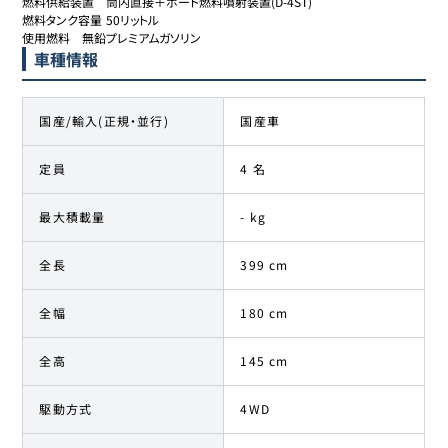
燃料供給装置	筒内直接＋ポート燃料噴射装置(D-4ST)

燃料タンク容量	50リットル

使用燃料	無鉛プレミアムガソリン
車種情報
国産/輸入(正規・並行)
国産車
定員
4 名
最大積載量
- kg
全長
399 cm
全幅
180 cm
全高
145 cm
駆動方式
4WD