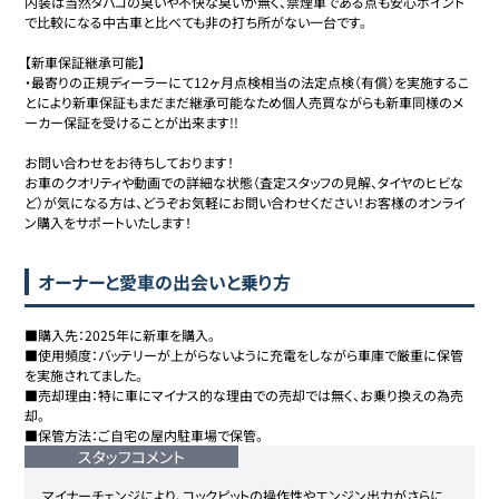
内装は当然タバコの臭いや不快な臭いが無く、禁煙車である点も安心ポイント
で比較になる中古車と比べても非の打ち所がない一台です。

【新車保証継承可能】

・最寄りの正規ディーラーにて12ヶ月点検相当の法定点検（有償）を実施するこ
とにより新車保証もまだまだ継承可能なため個人売買ながらも新車同様のメ
ーカー保証を受けることが出来ます!!

お問い合わせをお待ちしております！

お車のクオリティや動画での詳細な状態（査定スタッフの見解、タイヤのヒビな
ど）が気になる方は、どうぞお気軽にお問い合わせください！お客様のオンライ
ン購入をサポートいたします！
オーナーと愛車の出会いと乗り方
■購入先：2025年に新車を購入。

■使用頻度：バッテリーが上がらないように充電をしながら車庫で厳重に保管
を実施されてました。

■売却理由：特に車にマイナス的な理由での売却では無く、お乗り換えの為売
却。

■保管方法：ご自宅の屋内駐車場で保管。
スタッフコメント
マイナーチェンジにより、コックピットの操作性やエンジン出力がさらに