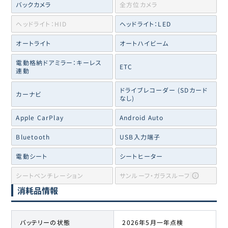
バックカメラ
全方位カメラ
ヘッドライト：HID
ヘッドライト：LED
オートライト
オートハイビーム
電動格納ドアミラー：キーレス
ETC
連動
ドライブレコーダー (SDカード
カーナビ
なし)
Apple CarPlay
Android Auto
Bluetooth
USB入力端子
電動シート
シートヒーター
シートベンチレーション
サンルーフ・ガラスルーフ
消耗品情報
バッテリーの状態
2026年5月一年点検