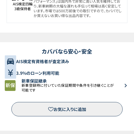
パフォーマンス」は国内外で非常に高い人気を維持してお
AIS検定四輪

り、新車納期の大幅な遅れも手伝って相場は高く安定して
3級保持者
います。市場では500万前後での取引ですので、カババでし
か買えないお買い得な出品内容です。
カババなら安心・安全
AIS検定有資格者が査定済み
3.9%のローン利用可能
新車保証継承
新車登録時に付いていた保証期間や条件を引き継ぐことが
可能です
お気に入りに追加