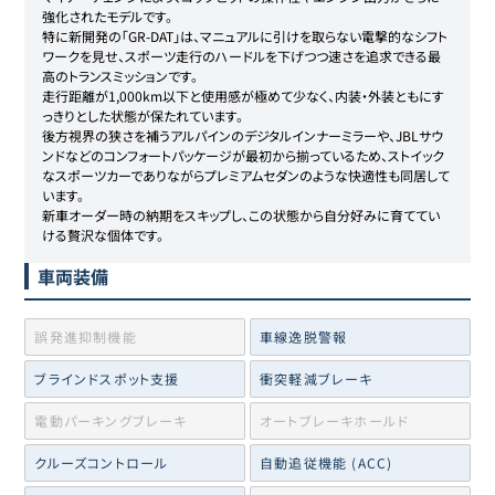
強化されたモデルです。

特に新開発の「GR-DAT」は、マニュアルに引けを取らない電撃的なシフト
ワークを見せ、スポーツ走行のハードルを下げつつ速さを追求できる最
高のトランスミッションです。

走行距離が1,000km以下と使用感が極めて少なく、内装・外装ともにす
っきりとした状態が保たれています。

後方視界の狭さを補うアルパインのデジタルインナーミラーや、JBLサウ
ンドなどのコンフォートパッケージが最初から揃っているため、ストイック
なスポーツカーでありながらプレミアムセダンのような快適性も同居して
います。

新車オーダー時の納期をスキップし、この状態から自分好みに育ててい
ける贅沢な個体です。
車両装備
誤発進抑制機能
車線逸脱警報
ブラインドスポット支援
衝突軽減ブレーキ
電動パーキングブレーキ
オートブレーキホールド
クルーズコントロール
自動追従機能 (ACC)