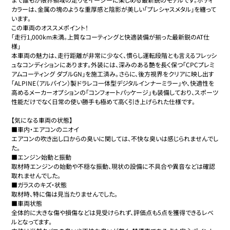
カラーは、金属の塊のような重厚感と陰影が美しい「プレシャスメタル」を纏って
います。

この車両のオススメポイント！

「走行1,000km未満。上質なコーティングと快適装備が揃った最新鋭のAT仕
様」

本車両の魅力は、走行距離が非常に少なく、慣らし運転段階とも言えるフレッシ
ュなコンディションにあります。外装には、深みのある艶を長く保つ「CPCプレミ
アムコーティング ダブルGN」を施工済み。さらに、後方視界をクリアに映し出す
「ALPINE（アルパイン）製ドラレコ一体型デジタルインナーミラー」や、快適性を
高めるメーカーオプションの「コンフォートパッケージ」も装備しており、スポーツ
性能だけでなく日常の使い勝手も極めて高く引き上げられた仕様です。

【気になる車両の状態】

■車内・エアコンのニオイ

エアコンの吹き出し口からの臭いに関しては、不快な臭いは感じられませんでし
た。

■エンジン始動と振動

取材時エンジンの始動や不穏な振動、現状の設備に不具合や異音などは確認
取れませんでした。

■ガラスのキズ・状態

取材時、特に傷は見当たりませんでした。

■車両状態

全体的に大きな傷や損傷などは見受けられず、評価点も5点を獲得できるレベ
ルとなってます。
