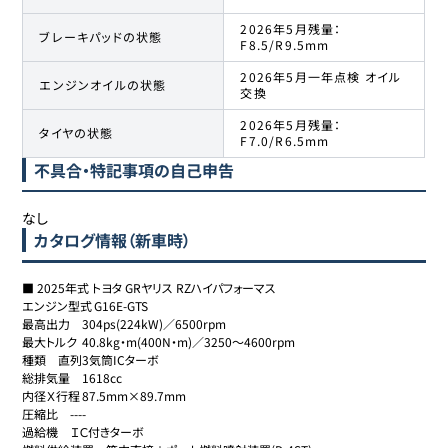
2026年5月残量：
ブレーキパッドの状態
F8.5/R9.5mm
2026年5月一年点検 オイル
エンジンオイルの状態
交換
2026年5月残量：
タイヤの状態
F7.0/R6.5mm
不具合・特記事項の自己申告
なし
カタログ情報（新車時）
■ 2025年式 トヨタ GRヤリス RZハイパフォーマス

エンジン型式	G16E-GTS

最高出力	304ps(224kW)／6500rpm

最大トルク	40.8kg・m(400N・m)／3250～4600rpm

種類	直列3気筒ICターボ

総排気量	1618cc

内径Ｘ行程	87.5mm×89.7mm

圧縮比	----

過給機	ＩＣ付きターボ
