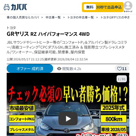
無料
30秒で出品申込
マイページ
車の個人売買ならカババ
>
中古車一覧
>
トヨタの中古車一覧
>
トヨタ GRヤリスの中古車
トヨタ
GRヤリス
RZ ハイパフォーマンス 4WD
JBLサウンドやシートヒーター等の「コンフォートP」＆アルパイン製ドラレコミラ
ー/高級コーティング「CPCダブルGN」施工済み ＆ 陰影際立つプレシャスメタ
ル/ワンオーナー、保証継承可能、禁煙車、屋内保管
公開
2026/05/17 21:12:25
|
最終更新
2026/08/04 12:32:54
オファー 成約済
11
閲覧数:
4.2k
1
/
81