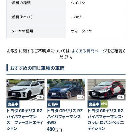
燃料の種類
ハイオク
燃費(km/L)
- km/L
タイヤの種類
サマータイヤ
お取引に関するご不明点については、
よくある質問ページ
をご確認く
ださい。
おすすめの同じ車種の車両
17
11
13
出品中
出品中
出品中
トヨタ
GRヤリス
RZ
トヨタ
GRヤリス
RZ
トヨタ
GRヤリス
RZ
ハイパフォーマン
ハイパフォーマンス
ハイパフォーマンス・
ス ファーストエディ
4WD
カッレ ロバンペラエ
ション
480
ディション
万円