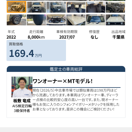
年式
走行距離
車検有効期限
修復歴
出品地域
2022
8,000
km
2027/07
なし
千葉県
買取価格
169.4
万円
鑑定士の車両総評
ワンオーナー×MTモデル！
現在（2026/5）中古車市場では類似車両は198万円ほど
から流通しております。本車両はワンオーナー車、ディーラ
ー点検の比較的安心度の高い一台です。また、現オーナー
板敷 竜成
様もお気に入りのシフォンアイボリーメタリックを採用した
AIS検定四輪

お車となっております。是非この機会にご検討ください！
3級保持者