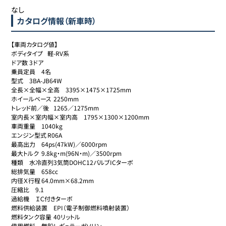
なし
カタログ情報（新車時）
【車両カタログ値】

ボディタイプ	軽-RV系

ドア数	3ドア

乗員定員	4名

型式	3BA-JB64W

全長×全幅×全高	3395×1475×1725mm

ホイールベース	2250mm

トレッド前／後	1265／1275mm

室内長×室内幅×室内高	1795×1300×1200mm

車両重量	1040kg

エンジン型式	R06A

最高出力	64ps(47kW)／6000rpm

最大トルク	9.8kg・m(96N・m)／3500rpm

種類	水冷直列3気筒DOHC12バルブICターボ

総排気量	658cc

内径Ｘ行程	64.0mm×68.2mm

圧縮比	9.1

過給機	ＩＣ付きターボ

燃料供給装置	EPI（電子制御燃料噴射装置）

燃料タンク容量	40リットル

使用燃料	無鉛レギュラーガソリン