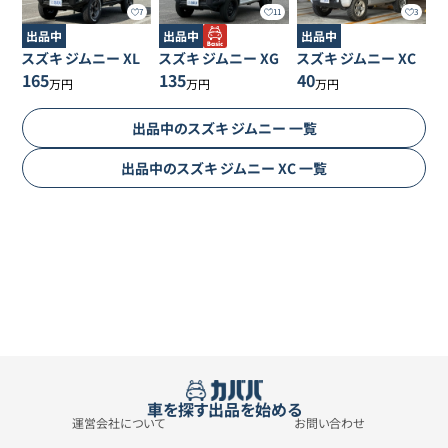
7
11
3
出品中
出品中
出品中
スズキ
ジムニー
XL
スズキ
ジムニー
XG
スズキ
ジムニー
XC
165
135
40
万円
万円
万円
出品中の
スズキ
ジムニー
一覧
出品中の
スズキ
ジムニー
XC
一覧
車を探す
出品を始める
運営会社について
お問い合わせ