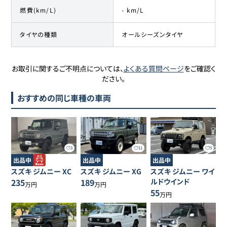
燃費(km/L)
- km/L
タイヤの種類
オールシーズンタイヤ
お取引に関するご不明点については、
よくある質問ページ
をご確認く
ださい。
おすすめの同じ車種の車両
3
11
5
出品中
出品中
出品中
スズキ
ジムニー
XC
スズキ
ジムニー
XG
スズキ
ジムニー
ワイ
235
189
ルドウインド
万円
万円
55
万円