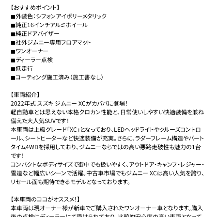
【おすすめポイント】

◼︎外装色：シフォンアイボリーメタリック

◼︎純正16インチアルミホイール

◼︎純正ドアバイザー

◼︎社外ジムニー専用フロアマット

◼︎ワンオーナー

◼︎ディーラー点検

◼︎低走行

◼︎コーティング施工済み（施工書なし）

【車両紹介】

2022年式 スズキ ジムニー XCがカババに登場！

軽自動車とは思えない本格クロカン性能と、日常使いしやすい快適装備を兼ね
備えた大人気SUVです！

本車両は上級グレード「XC」となっており、LEDヘッドライトやクルーズコントロ
ール、シートヒーターなど快適装備が充実。さらに、ラダーフレーム構造やパート
タイム4WDを採用しており、ジムニーならではの高い悪路走破性も魅力の1台
です！

コンパクトなボディサイズで街中でも扱いやすく、アウトドア・キャンプ・レジャー・
雪道など幅広いシーンで活躍。中古車市場でもジムニー XCは高い人気を誇り、
リセール面も期待できるモデルとなっております。

【本車両のココがオススメ！】

本車両は現オーナー様が新車でご購入されたワンオーナー車となります。購入
後の点検はディーラーにて受けられており、比較的安心度の高い車両となって