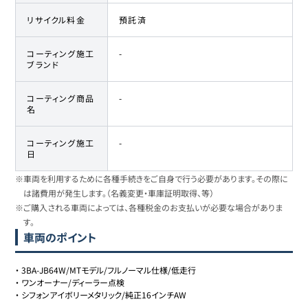
リサイクル料金
預託済
コーティング施工
-
ブランド
コーティング商品
-
名
コーティング施工
-
日
※車両を利用するために各種手続きをご自身で行う必要があります。その際に
は諸費用が発生します。（名義変更・車庫証明取得、等）
※ご購入される車両によっては、各種税金のお支払いが必要な場合がありま
す。
車両のポイント
・
3BA-JB64W/MTモデル/フルノーマル仕様/低走行
・
ワンオーナー/ディーラー点検
・
シフォンアイボリーメタリック/純正16インチAW