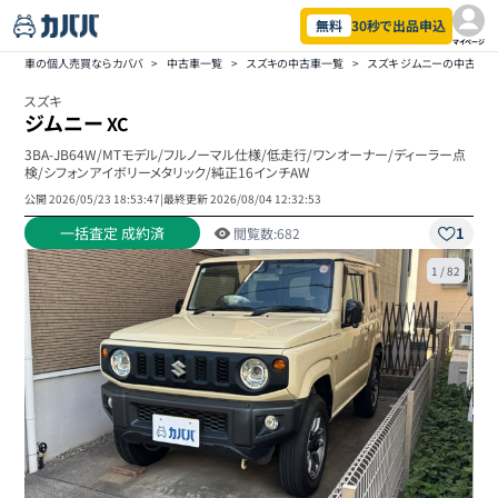
無料
30秒で出品申込
マイページ
車の個人売買ならカババ
>
中古車一覧
>
スズキの中古車一覧
>
スズキ ジムニーの中古車
スズキ
ジムニー
XC
3BA-JB64W/MTモデル/フルノーマル仕様/低走行/ワンオーナー/ディーラー点
検/シフォンアイボリーメタリック/純正16インチAW
公開
2026/05/23 18:53:47
|
最終更新
2026/08/04 12:32:53
一括査定 成約済
1
閲覧数:
682
1
/
82