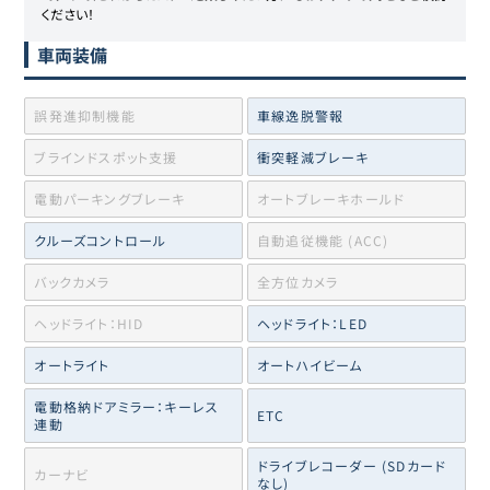
ください！
車両装備
誤発進抑制機能
車線逸脱警報
ブラインドスポット支援
衝突軽減ブレーキ
電動パーキングブレーキ
オートブレーキホールド
クルーズコントロール
自動追従機能 (ACC)
バックカメラ
全方位カメラ
ヘッドライト：HID
ヘッドライト：LED
オートライト
オートハイビーム
電動格納ドアミラー：キーレス
ETC
連動
ドライブレコーダー (SDカード
カーナビ
なし)