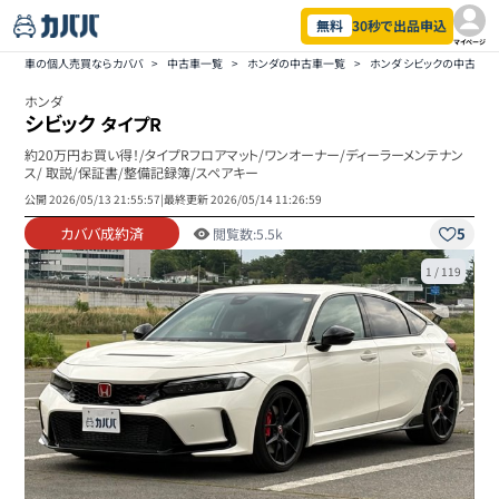
無料
30秒で出品申込
マイページ
車の個人売買ならカババ
>
中古車一覧
>
ホンダの中古車一覧
>
ホンダ シビックの中古車
ホンダ
シビック
タイプR
約20万円お買い得！/タイプRフロアマット/ワンオーナー/ディーラーメンテナン
ス/ 取説/保証書/整備記録簿/スペアキー
公開
2026/05/13 21:55:57
|
最終更新
2026/05/14 11:26:59
カババ成約済
5
閲覧数:
5.5k
1
/
119