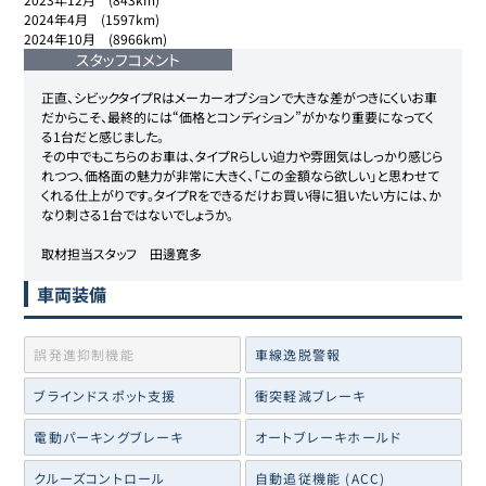
2024年4月　(1597km)

2024年10月　(8966km)
スタッフコメント
正直、シビックタイプRはメーカーオプションで大きな差がつきにくいお車
だからこそ、最終的には“価格とコンディション”がかなり重要になってく
る1台だと感じました。

その中でもこちらのお車は、タイプRらしい迫力や雰囲気はしっかり感じら
れつつ、価格面の魅力が非常に大きく、「この金額なら欲しい」と思わせて
くれる仕上がりです。タイプRをできるだけお買い得に狙いたい方には、か
なり刺さる1台ではないでしょうか。

取材担当スタッフ　田邊寛多
車両装備
誤発進抑制機能
車線逸脱警報
ブラインドスポット支援
衝突軽減ブレーキ
電動パーキングブレーキ
オートブレーキホールド
クルーズコントロール
自動追従機能 (ACC)