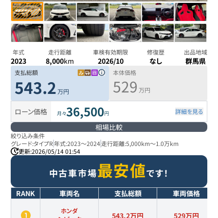
年式
走行距離
車検有効期限
修復歴
出品地域
2023
8,000
km
2026/10
なし
群馬県
支払総額
本体価格
529
543.2
万円
万円
36,500
ローン価格
詳細を見る
月々
円
相場比較
絞り込み条件
グレード:
タイプR
年式:
2023
～
2024
走行距離:
5,000km
～
1.0万km
更新:
2026/05/14 01:54
最安値
中古車市場
です！
RANK
車両名
支払総額
車両価格
ホンダ
543.2万円
529
万円