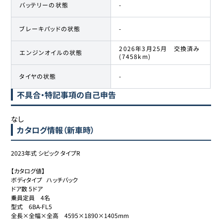
バッテリーの状態
-
ブレーキパッドの状態
-
2026年3月25月 交換済み
エンジンオイルの状態
(7458km)
タイヤの状態
-
不具合・特記事項の自己申告
なし
カタログ情報（新車時）
2023年式 シビック タイプR

【カタログ値】

ボディタイプ	ハッチバック

ドア数	5ドア

乗員定員	4名

型式	6BA-FL5

全長×全幅×全高	4595×1890×1405mm
