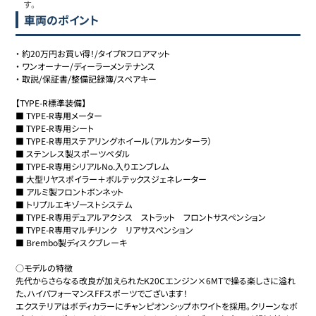
す。
車両のポイント
・
約20万円お買い得！/タイプRフロアマット
・
ワンオーナー/ディーラーメンテナンス
・
取説/保証書/整備記録簿/スペアキー
【TYPE-R標準装備】

■ TYPE-R専用メーター

■ TYPE-R専用シート

■ TYPE-R専用ステアリングホイール（アルカンターラ）

■ ステンレス製スポーツペダル

■ TYPE-R専用シリアルNo.入りエンブレム

■ 大型リヤスポイラー＋ボルテックスジェネレーター

■ アルミ製フロントボンネット

■ トリプルエキゾーストシステム

■ TYPE-R専用デュアルアクシス　ストラット　フロントサスペンション

■ TYPE-R専用マルチリンク　リアサスペンション

■ Brembo製ディスクブレーキ

○モデルの特徴

先代からさらなる改良が加えられたK20Cエンジン×6MTで操る楽しさに溢れ
た、ハイパフォーマンスFFスポーツでございます！

エクステリアはボディカラーにチャンピオンシップホワイトを採用。クリーンなボ