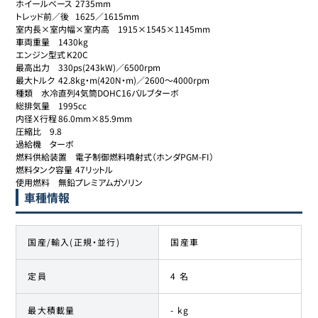
ホイールベース	2735mm

トレッド前／後	1625／1615mm

室内長×室内幅×室内高	1915×1545×1145mm

車両重量	1430kg

エンジン型式	K20C

最高出力	330ps(243kW)／6500rpm

最大トルク	42.8kg・m(420N・m)／2600～4000rpm

種類	水冷直列4気筒DOHC16バルブターボ

総排気量	1995cc

内径Ｘ行程	86.0mm×85.9mm

圧縮比	9.8

過給機	ターボ

燃料供給装置	電子制御燃料噴射式（ホンダPGM-FI）

燃料タンク容量	47リットル

使用燃料	無鉛プレミアムガソリン
車種情報
国産/輸入(正規・並行)
国産車
定員
4 名
最大積載量
- kg