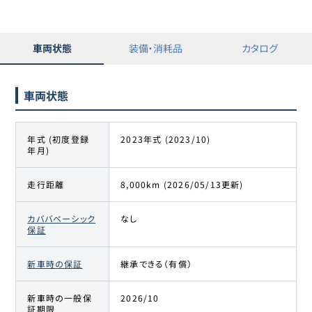
シビックタイプR
ホンダ
15
612.3万円
594
万円
車両状態
装備・消耗品
カタログ
シビックタイプR
ホンダ
16
613.8万円
599.8
万円
車両状態
シビックタイプR
ホンダ
年式 (初度登録
2023年式 (2023/10)
17
625.4万円
619.8
万円
シビックタイプR
年月)
ホンダ
走行距離
8,000km (2026/05/13更新)
18
629.9万円
617.6
万円
シビックタイプR
カババベーシック
なし
保証
ホンダ
19
630万円
618.8
万円
シビックタイプR
新車時の保証
継承できる（有償）
ホンダ
20
638.8万円
631.2
万円
シビックタイプR
新車時の一般保
2026/10
証期限