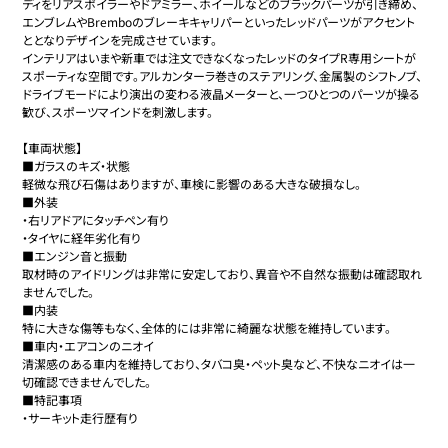
ディをリアスポイラーやドアミラー、ホイールなどのブラックパーツが引き締め、
エンブレムやBremboのブレーキキャリパーといったレッドパーツがアクセント
ととなりデザインを完成させています。

インテリアはいまや新車では注文できなくなったレッドのタイプR専用シートが
スポーティな空間です。アルカンターラ巻きのステアリング、金属製のシフトノブ、
ドライブモードにより演出の変わる液晶メーターと、一つひとつのパーツが操る
歓び、スポーツマインドを刺激します。

【車両状態】

■ガラスのキズ・状態

軽微な飛び石傷はありますが、車検に影響のある大きな破損なし。

■外装

・右リアドアにタッチペン有り

・タイヤに経年劣化有り

■エンジン音と振動

取材時のアイドリングは非常に安定しており、異音や不自然な振動は確認取れ
ませんでした。

■内装

特に大きな傷等もなく、全体的には非常に綺麗な状態を維持しています。

■車内・エアコンのニオイ

清潔感のある車内を維持しており、タバコ臭・ペット臭など、不快なニオイは一
切確認できませんでした。

■特記事項

・サーキット走行歴有り
