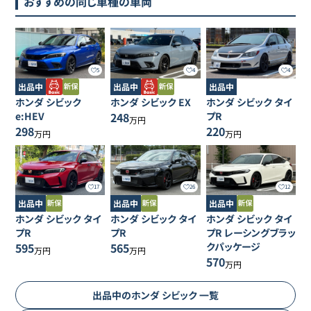
おすすめの同じ車種の車両
5
4
4
出品中
出品中
出品中
ホンダ
シビック
ホンダ
シビック
EX
ホンダ
シビック
タイ
e:HEV
248
プR
万円
298
220
万円
万円
17
26
12
出品中
出品中
出品中
ホンダ
シビック
タイ
ホンダ
シビック
タイ
ホンダ
シビック
タイ
プR
プR
プR レーシングブラッ
595
565
クパッケージ
万円
万円
570
万円
出品中の
ホンダ
シビック
一覧