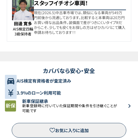
スタッフイチオシ車両！
ホンダ
8
578.8万円
571.2
万円
シビックタイプR
現在(2026.5)中古車市場では、類似になる車両が549万
円前後から流通しております。比較すると本車両は20万円
お買い得な出品条件。装備面で差がつきにくいタイプRだ
田邊 寛多
からこそ、少しでも安くをお探しの方はぜひカババにて購入
ホンダ
AIS検定四輪

9
581万円
569.8
万円
申請お待ちしております！！
シビックタイプR
3級保持者
ホンダ
10
581.6万円
569.8
万円
シビックタイプR
カババなら安心・安全
ホンダ
11
583.9万円
569.9
万円
シビックタイプR
AIS検定有資格者が査定済み
ホンダ
3.9%のローン利用可能
12
584.8万円
569.8
万円
シビックタイプR
新車保証継承
新車登録時に付いていた保証期間や条件を引き継ぐことが
可能です
ホンダ
13
585.8万円
577.8
万円
シビックタイプR
お気に入りに追加
ホンダ
14
592.7万円
579.8
万円