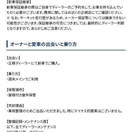
【新車保証継承】

新車保証継承の際はご自身でディーラーのご予約をして、お車を持ち込んでい
ただく必要がございます。費用に関してはお近くの正規店にてご確認ください。
※ なお、サーキット走行歴があるため、メーカー保証等については継承できない
可能性がございます。保証継承の可否につきましては、最終的にディーラー判断
オーナーと愛車の出会いと乗り方
【出会い】

・正規ディーラーにて新車でご購入。

【乗り方】

・週末メインでご利用

【保管場所】

・屋根付き屋外保管

【売却理由】

・車両整理のためご出品いただきました。特にマイナス的要素はございません。

【整備記録・メンテナンス歴】

以下、全てディーラーメンテナンス

2023年12月　(843km)
