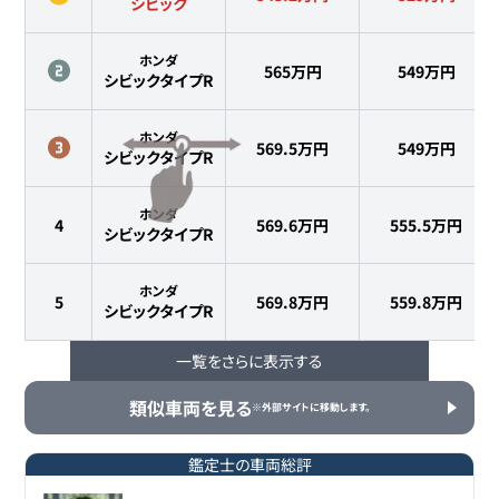
シビック
ホンダ
565万円
549
万円
シビックタイプR
ホンダ
569.5万円
549
万円
シビックタイプR
ホンダ
4
569.6万円
555.5
万円
シビックタイプR
ホンダ
5
569.8万円
559.8
万円
シビックタイプR
一覧をさらに表示する
ホンダ
6
573.7万円
559.9
万円
シビックタイプR
類似車両を見る
※外部サイトに移動します。
ホンダ
7
575.4万円
564.8
万円
シビックタイプR
鑑定士の車両総評