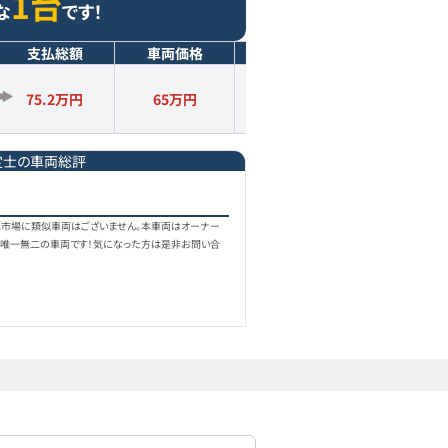
1台
な
です！
支払総額
車両価格
年式
走行距離
75.2万円
65
万円
2016
年式
11.3
万km
定士の車両総評
！
中古車市場に類似車両はございません。本車両はオーナー
した唯一無二の車両です！気になった方は是非お問い合