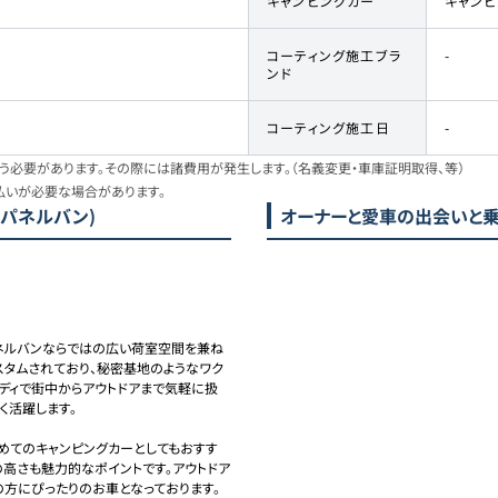
キャンピングカー
キャン
コーティング施工ブラ
-
ンド
コーティング施工日
-
必要があります。その際には諸費用が発生します。（名義変更・車庫証明取得、等）
払いが必要な場合があります。
 パネルバン)
オーナーと愛車の出会いと
パネルバンならではの広い荷室空間を兼ね
スタムされており、秘密基地のようなワク
ディで街中からアウトドアまで気軽に扱
活躍します。

めてのキャンピングカーとしてもおすす
高さも魅力的なポイントです。アウトドア