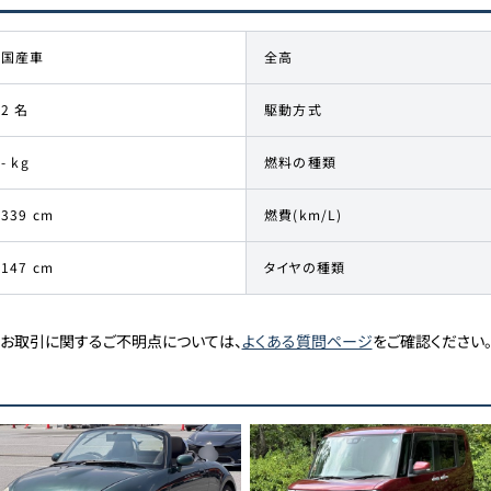
国産車
全高
2 名
駆動方式
- kg
燃料の種類
339 cm
燃費(km/L)
147 cm
タイヤの種類
お取引に関するご不明点については、
よくある質問ページ
をご確認ください