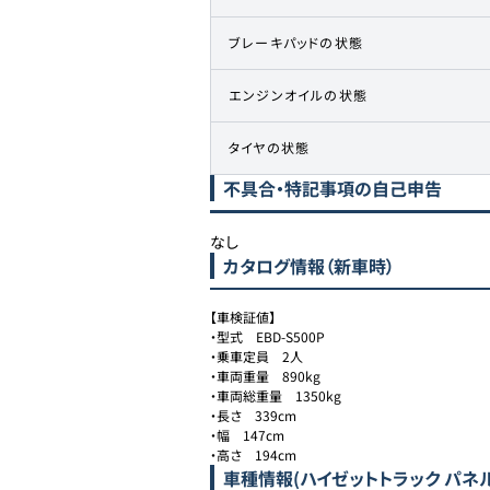
ブレーキパッドの状態
エンジンオイルの状態
タイヤの状態
不具合・特記事項の自己申告
なし
カタログ情報（新車時）
【車検証値】

・型式　EBD-S500P

・乗車定員　2人

・車両重量　890kg

・車両総重量　1350kg

・長さ　339cm

・幅　147cm

・高さ　194cm
車種情報
(ハイゼットトラック パネ