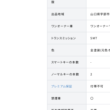
限
出品地域
山口県宇部市
ワンオーナー車
ワンオーナー
トランスミッション
5MT
色
全塗装(元色ホ
スマートキーの本数
-
ノーマルキーの本数
2
プレミアム保証
付帯不可
禁煙車
〇