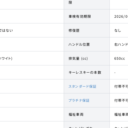
限
車検有効期限
2026/0
ではない
修復歴
なし
ハンドル位置
右ハン
ワイト)
排気量 (cc)
650cc
キーレスキーの本数
-
スタンダード保証
付帯不
プラチナ保証
付帯不
福祉車両
福祉車