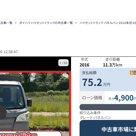
中古車一覧
>
ダイハツ ハイゼットトラックの中古車一覧
>
ハイゼットトラック パネルバン 2016年式 6
6 12:38:47
年式
走行距離
1
/
88
2016
11.3
万km
支払総額
75.2
万円
4,900
ローン価格
月々
絞り込み条件
グレード:
パネルバン
中古車市場に