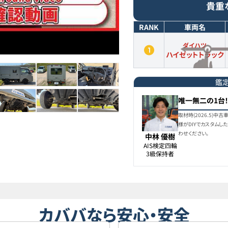
貴重
RANK
車両名
ダイハツ
ハイゼットトラック
鑑
唯一無二の1台
取材時(2026.5)
様がDIYでカスタム
わせください。
中林 優樹
AIS検定四輪

3級保持者
カババなら安心・安全