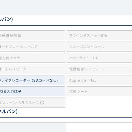
ルバン)
車線逸脱警報
ブラインドスポット支援
オートブレーキホールド
クルーズコントロール
全方位カメラ
ヘッドライト：HID
オートハイビーム
電動格納ドアミラー
ドライブレコーダー (SDカードなし)
Apple CarPlay
USB入力端子
電動シート
サンルーフ・ガラスルーフ
ネルバン)
-