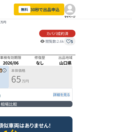
30秒で出品申込
無料
マイページ
5万円
カババ成約済
5
閲覧数:
2.6k
車検有効期限
修復歴
出品地域
2026/06
なし
山口県
本体価格
65
万円
詳細を見る
円
相場比較
類似車両はありません！