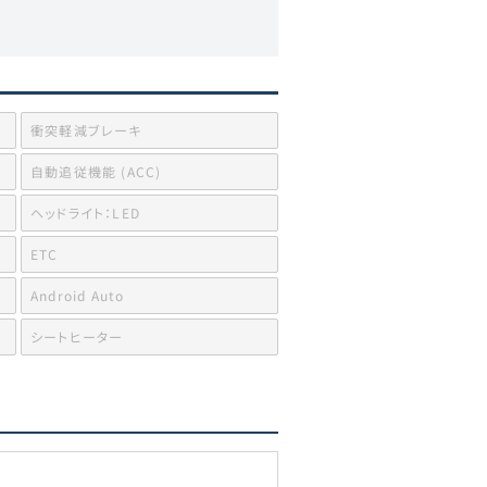
衝突軽減ブレーキ
自動追従機能 (ACC)
ヘッドライト：LED
ETC
Android Auto
シートヒーター