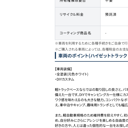
所有権解除要否
不要
リサイクル料金
預託済
コーティング商品名
-
※車両を利用するために各種手続きをご自身で行う
※ご購入される車両によっては、各種税金のお支
車両のポイント
(ハイゼットトラック
【車両装備】

・全塗装(元色ホワイト)

・DIYカスタム

軽トラックベースならではの取り回しの良さと、
備えた一台です。DIYでキャンピングカー仕様にカ
ワク感を味わえるのも大きな魅力。コンパクトなボ
え、車中泊やキャンプ、趣味用トランポとしても幅広く
また、軽自動車規格のため維持費を抑えやすく、初
め。自分好みにさらにアレンジを楽しめる自由度の