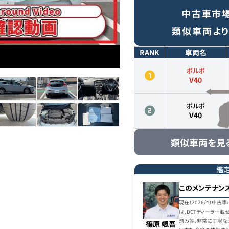
中古車市
類似車両よ
RANK
車両名
ボルボ
V40
ボルボ
V40
類似車両を見
鑑
このメンテナン
現在（2026/4）中
は、DCTディーラー載
済み等、非常に丁寧な
篠原 颯吾