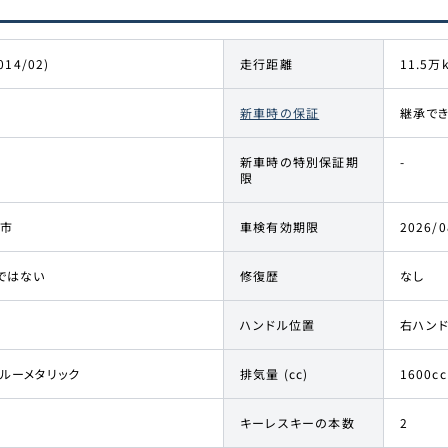
014/02)
走行距離
11.5万
新車時の保証
継承で
新車時の特別保証期
-
限
市
車検有効期限
2026/0
ではない
修復歴
なし
ハンドル位置
右ハン
ブルーメタリック
排気量 (cc)
1600cc
キーレスキーの本数
2