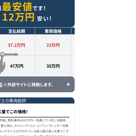
最安値
場
です！
12
万円
り
安い！
支払総額
車両価格
年式
走行距離
37.2万円
23
万円
2014
年式
11.5
万km
47万円
35
万円
2014
年式
11.0
万km
る
※外部サイトに移動します。
定士の車両総評
ス量でこの価格！
古車市場に類似車両は43万円〜流通しています。当車両
せ替え済み、タイミングベルト・エアコンプレッサー交換
メンテナンスが行われている安心感の高いお車でござ