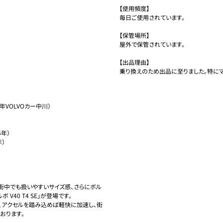
【使用頻度】

毎日ご使用されています。

【保管場所】

屋外で保管されています。

【出品理由】

乗り換えのため出品に至りました。特に
年VOLVOカー中川）

年）

）

街中でも扱いやすいサイズ感、さらにボル
V40 T4 SE」が登場です。

は、アクセルを踏み込めば軽快に加速し、街
ります。
