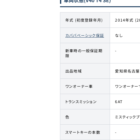
車両状態
(V40 T4 SE)
年式 (初度登録年月)
2014年式 (2
カババベーシック保証
なし
新車時の一般保証期
-
限
出品地域
愛知県名古屋
ワンオーナー車
ワンオーナー
トランスミッション
6AT
色
ミスティック
スマートキーの本数
-