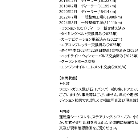
2016年2月　ディーラー(16122km)

2018年2月　ディーラー(31195km)

2020年2月　ディーラー(46414km)

2022年7月　一般整備工場(61900km)

2024年8月　一般整備工場(81111km)

・ミッション（DCT）ディーラー載せ替え済み

・タイミングベルト交換済み（2022年）

・カーナビゲーション更新済み（2022年）

・エアコンプレッサー交換済み（2025年）

・タイヤ4本（2024年22週目製造）交換済み（2025年
・ヘッドライト・ウィンカーバルブ交換済み（2025年）
・クーラントホース交換

・エンジンオイル・エレメント交換（2026/4）

【車両状態】

⚫︎外装

フロントガラス飛び石、Fバンパー擦り傷、ドアエッ
ございますが、事故等はございません。年式や走行
ディション状態です。詳しくは掲載写真及び現車確認
⚫︎内装

運転席シートスレや、ステアリング、シフトノブに
が、年式や走行距離を考えると、全体的に綺麗な状
真及び現車確認動画をご覧ください。
