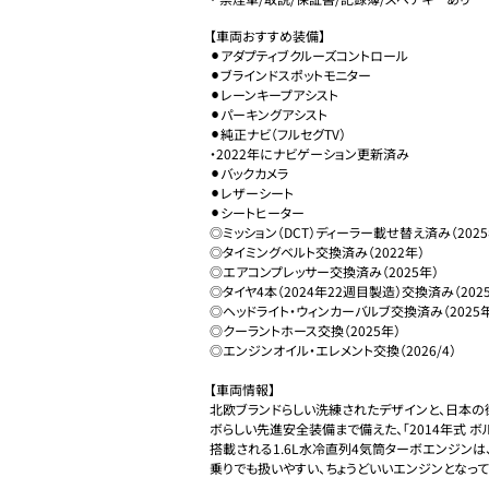
【車両おすすめ装備】

⚫︎アダプティブクルーズコントロール

⚫︎ブラインドスポットモニター

⚫︎レーンキープアシスト

⚫︎パーキングアシスト

⚫︎純正ナビ（フルセグTV）

・2022年にナビゲーション更新済み

⚫︎バックカメラ

⚫︎レザーシート

⚫︎シートヒーター

◎ミッション（DCT）ディーラー載せ替え済み（2025
◎タイミングベルト交換済み（2022年）

◎エアコンプレッサー交換済み（2025年）

◎タイヤ4本（2024年22週目製造）交換済み（2025
◎ヘッドライト・ウィンカーバルブ交換済み（2025年
◎クーラントホース交換（2025年）

◎エンジンオイル・エレメント交換（2026/4）

【車両情報】

北欧ブランドらしい洗練されたデザインと、日本の
ボらしい先進安全装備まで備えた、「2014年式 ボルボ 
搭載される1.6L水冷直列4気筒ターボエンジン
乗りでも扱いやすい、ちょうどいいエンジンとなってお