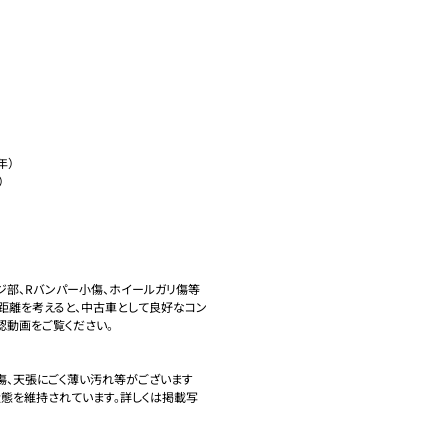
）



ジ部、Rバンパー小傷、ホイールガリ傷等
距離を考えると、中古車として良好なコン
動画をご覧ください。

小傷、天張にごく薄い汚れ等がございます
態を維持されています。詳しくは掲載写