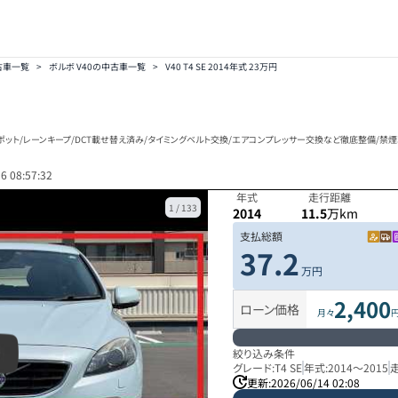
古車一覧
>
ボルボ V40の中古車一覧
>
V40 T4 SE 2014年式 23万円
ポット/レーンキープ/DCT載せ替え済み/タイミングベルト交換/エアコンプレッサー交換など徹底整備/禁煙
6 08:57:32
年式
走行距離
1
/
133
2014
11.5
万km
支払総額
37.2
万円
2,400
ローン価格
月々
絞り込み条件
グレード:
T4 SE
年式:
2014
～
2015
更新:
2026/06/14 02:08