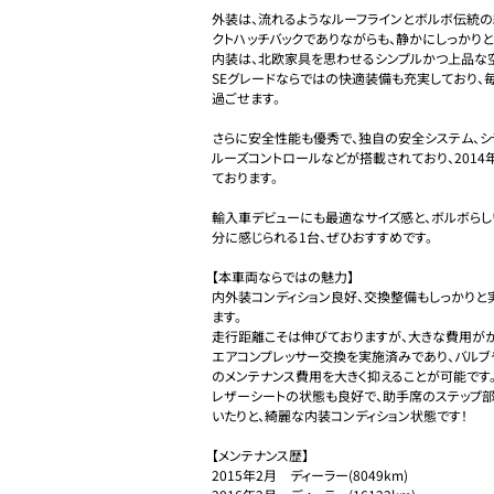
外装は、流れるようなルーフラインとボルボ伝統の
クトハッチバックでありながらも、静かにしっかりと
内装は、北欧家具を思わせるシンプルかつ上品な空
SEグレードならではの快適装備も充実しており、
過ごせます。

さらに安全性能も優秀で、独自の安全システム、シテ
ルーズコントロールなどが搭載されており、201
ております。

輸入車デビューにも最適なサイズ感と、ボルボらし
分に感じられる1台、ぜひおすすめです。

【本車両ならではの魅力】

内外装コンディション良好、交換整備もしっかりと実施
ます。

走行距離こそは伸びておりますが、大きな費用がか
エアコンプレッサー交換を実施済みであり、バルブ
のメンテナンス費用を大きく抑えることが可能です。
レザーシートの状態も良好で、助手席のステップ
いたりと、綺麗な内装コンディション状態です！

【メンテナンス歴】

2015年2月　ディーラー(8049km)
