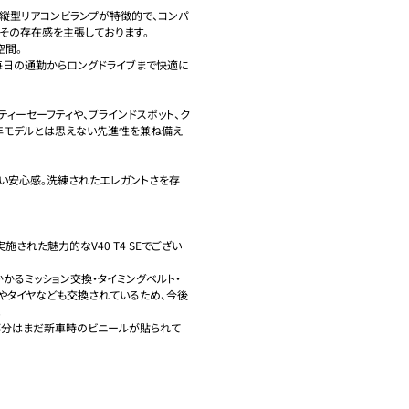
縦型リアコンビランプが特徴的で、コンパ
その存在感を主張しております。

間。

毎日の通勤からロングドライブまで快適に
ィーセーフティや、ブラインドスポット、ク
4年モデルとは思えない先進性を兼ね備え
い安心感。洗練されたエレガントさを存
された魅力的なV40 T4 SEでござい
かるミッション交換・タイミングベルト・
やタイヤなども交換されているため、今後


部分はまだ新車時のビニールが貼られて