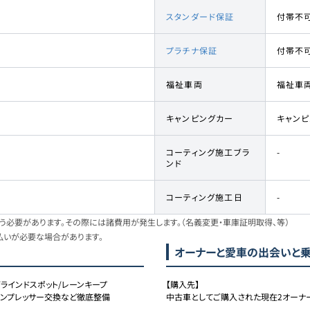
スタンダード保証
付帯不
プラチナ保証
付帯不
福祉車両
福祉車
キャンピングカー
キャン
コーティング施工ブラ
-
ンド
コーティング施工日
-
必要があります。その際には諸費用が発生します。（名義変更・車庫証明取得、等）
払いが必要な場合があります。
オーナーと愛車の出会いと
ブラインドスポット/レーンキープ
【購入先】

コンプレッサー交換など徹底整備
中古車としてご購入された現在2オーナー