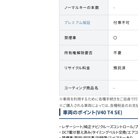
ノーマルキーの本数
-
プレミアム保証
付帯不可
禁煙車
〇
所有権解除要否
不要
リサイクル料金
預託済
コーティング商品名
-
※車両を利用するために各種手続きをご自身で行う
※ご購入される車両によっては、各種税金のお支
車両のポイント
(V40 T4 SE)
・
レザーシート/純正ナビ/クルーズコントロール/
・
DCT載せ替え済み/タイミングベルト交換/エア
・
禁煙車/取説/保証書/記録簿/スペアキーあり