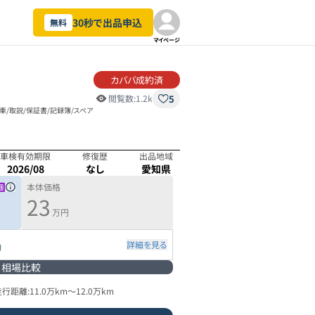
30秒で出品申込
無料
マイページ
カババ成約済
5
閲覧数:
1.2k
車/取説/保証書/記録簿/スペア
車検有効期限
修復歴
出品地域
2026/08
なし
愛知県
本体価格
23
万円
詳細を見る
円
相場比較
走行距離:
11.0万km
～
12.0万km