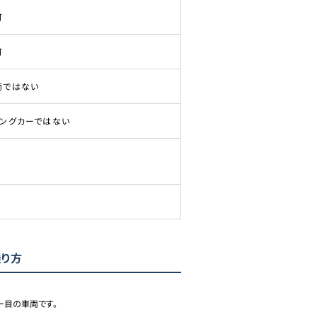
可
可
両ではない
ピングカーではない
乗り方
目の車両です。
