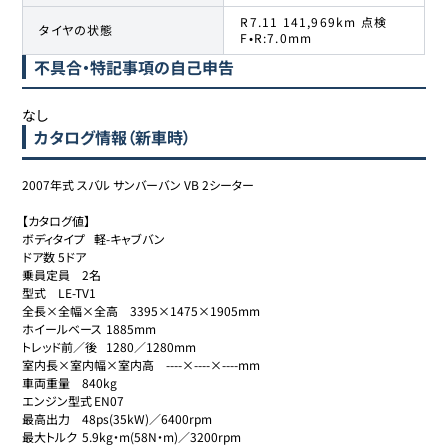
R7.11 141,969km 点検
タイヤの状態
F•R:7.0mm
不具合・特記事項の自己申告
なし
カタログ情報（新車時）
2007年式 スバル サンバーバン VB 2シーター

【カタログ値】

ボディタイプ	軽-キャブバン

ドア数	5ドア

乗員定員	2名

型式	LE-TV1

全長×全幅×全高	3395×1475×1905mm

ホイールベース	1885mm

トレッド前／後	1280／1280mm

室内長×室内幅×室内高	----×----×----mm

車両重量	840kg

エンジン型式	EN07

最高出力	48ps(35kW)／6400rpm

最大トルク	5.9kg・m(58N・m)／3200rpm
