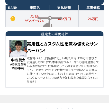
RANK
車両名
支払総額
車両価格
スバル
36.2万円
26
万円
サンバーバン
鑑定士の車両総評
実用性とカスタム性を兼ね備えたサン
バーバン！
取材時(R8.5)、同条件に近しい類似車両は20万円前後か
中根 奨太
ら流通しております。本車両はフルノーマル状態を維持して
AIS検定四輪

いる点が魅力で、仕事用としてそのまま使いたい方はもち
3級保持者
ろん、これからアウトドア仕様や車中泊仕様など自分好み
に仕上げていきたい方にもおすすめの1台です。実用性と
カスタムベースとしての魅力を兼ね備えた車両となってお
ります！