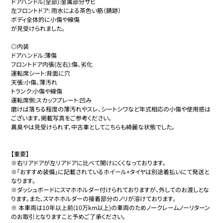
ドアハンドル(全部):金属部分サビ

左フロントドア: 雨水による茶色い筋（錆跡）

ボディ全体的に小傷や線傷

が見受けられました。

◎内装

ドアハンドル:薄傷

フロントドア内張(左右):傷、劣化

運転席シート:背面に穴

天張:小傷、薄汚れ

トランク:小傷や線傷

運転席側:スカッフプレート:凹み

磨けば落ちる程度の薄汚れやスレ、シートシワなど年式相応の小傷や使用感は
ございます。掲載写真をご参考ください。

異臭やは見受けられず、中古車としてこちらも綺麗な状態でした。

【重要】

※右リアドアが左リアドアに比べて開けにくくなっております。

※「おすすめ装備」に記載されているホイール+タイヤは別途着払いにて発送と
なります。

※ダッシュボードにスマホホルダー付けられておりますが、外してのお渡しとな
ります。また、スマホホルダーの接着部分のノリが溶けております。

※ 本車両は10年以上前(10万km以上)の車両のためノークレームノーリターン
のお取引となりますこと予めご了承ください。
