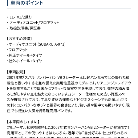
車両のポイント
・
LE-TV1/2乗り
・
オーディオユニット/フロアマット
・
取扱説明書/保証書
【おすすめ装備】

・オーディオユニット(SUBARU A-071)

・フロアマット

・純正ホイール+タイヤ

・社外ホイール+タイヤ

【車両説明】

2007年式「スバル サンバーバン VB 2シーター」は、軽バンならではの優れた積
載性と扱いやすさを兼ね備えた実用性重視のモデルです。リアエンジンレイアウ
トを採用することで低床かつフラットな荷室空間を実現しており、荷物の積み降
ろしがしやすい点も魅力となっています。2シーター仕様のため広い荷室スペー
スが確保されており、工具や資材の運搬などビジネスシーンでも活躍。小回り
の利くコンパクトなボディと視界の良さにより、狭い道や街中でも扱いやすく、現
在でも根強い人気を誇る軽商用バンです。

【本車両のおすすめ】

フルノーマル状態を維持した2007年式サンバーバンVB 2シーターが登場です！
商用車としての使いやすさはもちろん、近年では“自分好みに仕上げられるベ