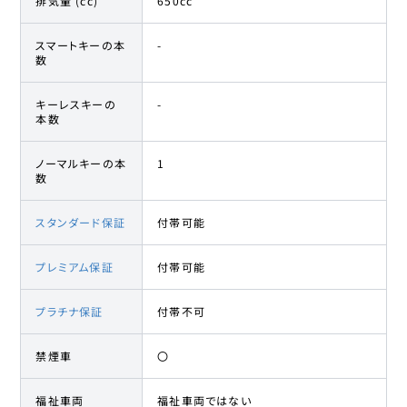
排気量 (cc)
650cc
スマートキーの本
-
数
キーレスキーの
-
本数
ノーマルキーの本
1
数
スタンダード保証
付帯可能
プレミアム保証
付帯可能
プラチナ保証
付帯不可
禁煙車
〇
福祉車両
福祉車両ではない