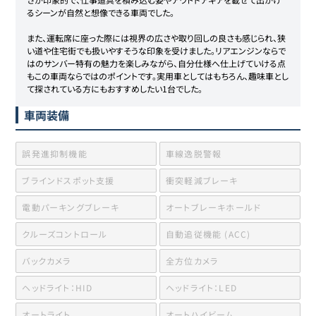
るシーンが自然と想像できる車両でした。

また、運転席に座った際には視界の広さや取り回しの良さも感じられ、狭
い道や住宅街でも扱いやすそうな印象を受けました。リアエンジンならで
はのサンバー特有の魅力を楽しみながら、自分仕様へ仕上げていける点
もこの車両ならではのポイントです。実用車としてはもちろん、趣味車とし
て探されている方にもおすすめしたい1台でした。
車両装備
誤発進抑制機能
車線逸脱警報
ブラインドスポット支援
衝突軽減ブレーキ
電動パーキングブレーキ
オートブレーキホールド
クルーズコントロール
自動追従機能 (ACC)
バックカメラ
全方位カメラ
ヘッドライト：HID
ヘッドライト：LED
オートライト
オートハイビーム