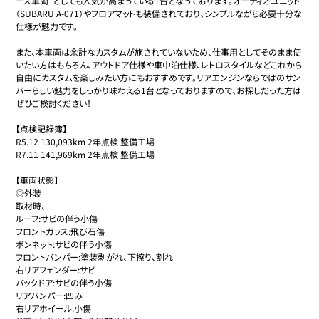
ース車両”としても人気が高まっている1台となっております。オーディオユニット
（SUBARU A-071）やフロアマットも装備されており、シンプルながら必要十分な
仕様が魅力です。

また、本車両は余計なカスタムが施されていないため、仕事用としてそのまま使
いたい方はもちろん、アウトドア仕様や車中泊仕様、レトロスタイルなどこれから
自由にカスタムを楽しみたい方にもおすすめです。リアエンジンならではのサン
バーらしい魅力をしっかり味わえる1台となっておりますので、お探しだった方は
ぜひご検討ください！

【点検記録簿】

R5.12 130,093km 2年点検 整備工場

R7.11 141,969km 2年点検 整備工場

【車両状態】

◎外装

取材時、

ルーフ:サビの伴う小傷

フロントガラス:飛び石傷

ボンネット:サビの伴う小傷

フロントバンパー:塗装剥がれ、下擦り、割れ

右リアフェンダー:サビ

バックドア:サビの伴う小傷

リアバンパー:凹み

右リアホイール:小傷
