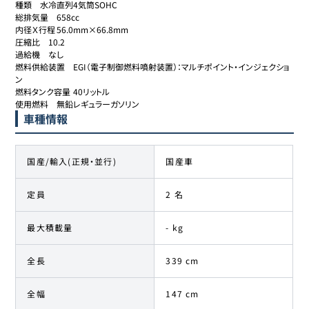
種類	水冷直列4気筒SOHC

総排気量	658cc

内径Ｘ行程	56.0mm×66.8mm

圧縮比	10.2

過給機	なし

燃料供給装置	EGI（電子制御燃料噴射装置）：マルチポイント・インジェクショ
ン

燃料タンク容量	40リットル

使用燃料	無鉛レギュラーガソリン
車種情報
国産/輸入(正規・並行)
国産車
定員
2 名
最大積載量
- kg
全長
339 cm
全幅
147 cm