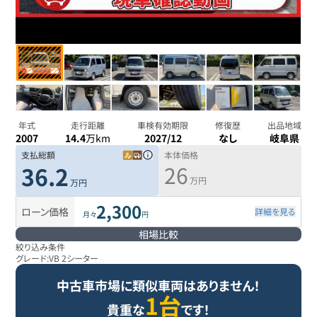
年式
走行距離
車検有効期限
修復歴
出品地域
2007
14.4
万km
2027/12
なし
岐阜県
支払総額
本体価格
26
36.2
万円
万円
2,300
ローン価格
詳細を見る
月々
円
相場比較
絞り込み条件
グレード:
VB 2シーター
中古車市場に類似車両はありません！
1台
貴重な
です！