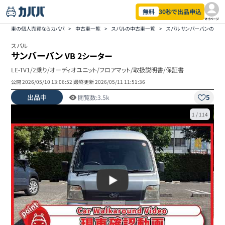
無料
30秒で出品申込
マイページ
車の個人売買ならカババ
>
中古車一覧
>
スバルの中古車一覧
>
スバル サンバーバンの中
スバル
サンバーバン
VB 2シーター
LE-TV1/2乗り/オーディオユニット/フロアマット/取扱説明書/保証書
公開
2026/05/10 13:06:52
|
最終更新
2026/05/11 11:51:36
出品中
5
閲覧数:
3.5k
1
/
114