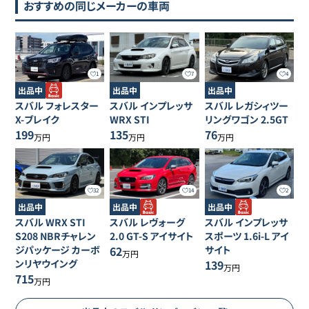
おすすめの同じメーカーの車両
1
7
4
出品中
出品中
出品中
スバル
フォレスター
スバル
インプレッサ
スバル
レガシィツー
X-ブレイク
WRX STI
リングワゴン
2.5GT
199
135
76
万円
万円
万円
32
14
2
出品中
出品中
出品中
スバル
WRX STI
スバル
レヴォーグ
スバル
インプレッサ
S208 NBRチャレン
2.0 GT-S アイサイト
スポーツ
1.6i-L アイ
ジパッケージ カーボ
62
サイト
万円
ンリヤウイング
139
万円
715
万円