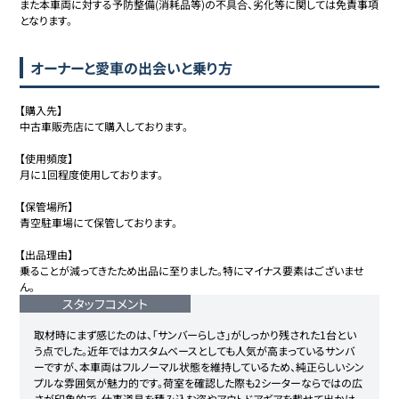
また本車両に対する予防整備(消耗品等)の不具合、劣化等に関しては免責事項
となります。
オーナーと愛車の出会いと乗り方
【購入先】

中古車販売店にて購入しております。

【使用頻度】

月に1回程度使用しております。

【保管場所】

青空駐車場にて保管しております。

【出品理由】

乗ることが減ってきたため出品に至りました。特にマイナス要素はございませ
ん。
スタッフコメント
取材時にまず感じたのは、「サンバーらしさ」がしっかり残された1台とい
う点でした。近年ではカスタムベースとしても人気が高まっているサンバ
ーですが、本車両はフルノーマル状態を維持しているため、純正らしいシン
プルな雰囲気が魅力的です。荷室を確認した際も2シーターならではの広
さが印象的で、仕事道具を積み込む姿やアウトドアギアを載せて出かけ