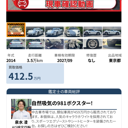
年式
走行距離
車検有効期限
修復歴
出品地域
2014
3.5
万km
2027/09
なし
東京都
買取価格
412.5
万円
鑑定士の車両総評
自然吸気の981ボクスター！
中古車市場では、類似車両が459万円から販売されており
ます。 本個体は、人気のキャララホワイトを採用されてお
り、スポーツエグゾーストやシートヒーターを装備された一
泉水 凌
台。 お探しの方はぜひご検討ください！
AIS検定四輪
