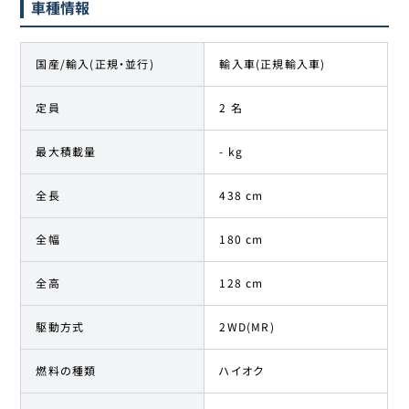
車種情報
国産/輸入(正規・並行)
輸入車(正規輸入車)
定員
2 名
最大積載量
- kg
全長
438 cm
全幅
180 cm
全高
128 cm
駆動方式
2WD(MR)
燃料の種類
ハイオク