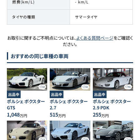
燃費(km/L)
- km/L
タイヤの種類
サマータイヤ
お取引に関するご不明点については、
よくある質問ページ
をご確認く
ださい。
おすすめの同じ車種の車両
18
32
41
出品中
出品中
出品中
ポルシェ
ボクスター
ポルシェ
ボクスター
ポルシェ
ボクスター
GTS
2.7
2.9 PDK
1,048
515
255
万円
万円
万円
13
28
33