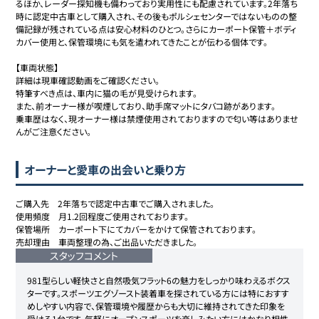
るほか、レーダー探知機も備わっており実用性にも配慮されています。2年落ち
時に認定中古車として購入され、その後もポルシェセンターではないものの整
備記録が残されている点は安心材料のひとつ。さらにカーポート保管＋ボディ
カバー使用と、保管環境にも気を遣われてきたことが伝わる個体です。

【車両状態】

詳細は現車確認動画をご確認ください。

特筆すべき点は、車内に猫の毛が見受けられます。

また、前オーナー様が喫煙しており、助手席マットにタバコ跡があります。

乗車歴はなく、現オーナー様は禁煙使用されておりますので匂い等はありませ
んがご注意ください。
オーナーと愛車の出会いと乗り方
ご購入先　2年落ちで認定中古車でご購入されました。

使用頻度　月1.2回程度ご使用されております。

保管場所　カーポート下にてカバーをかけて保管されております。

売却理由　車両整理の為、ご出品いただきました。
スタッフコメント
981型らしい軽快さと自然吸気フラット6の魅力をしっかり味わえるボクス
ターです。スポーツエグゾースト装着車を探されている方には特におすす
めしやすい内容で、保管環境や履歴からも大切に維持されてきた印象を
受ける1台です。気軽にオープンスポーツを楽しみたい方にはかなり相性