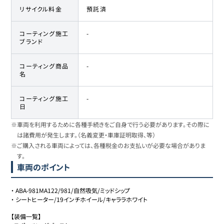
リサイクル料金
預託済
コーティング施工
-
ブランド
コーティング商品
-
名
コーティング施工
-
日
※車両を利用するために各種手続きをご自身で行う必要があります。その際に
は諸費用が発生します。（名義変更・車庫証明取得、等）
※ご購入される車両によっては、各種税金のお支払いが必要な場合がありま
す。
車両のポイント
・
ABA-981MA122/981/自然吸気/ミッドシップ
・
シートヒーター/19インチホイール/キャララホワイト
【装備一覧】
