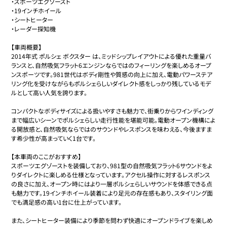
・スポーツエグゾースト

・19インチホイール

・シートヒーター

・レーダー探知機

【車両概要】

2014年式 ポルシェ ボクスター は、ミッドシップレイアウトによる優れた重量バ
ランスと、自然吸気フラット6エンジンならではのフィーリングを楽しめるオープ
ンスポーツです。981世代はボディ剛性や質感の向上に加え、電動パワーステア
リング化を受けながらもポルシェらしいダイレクト感をしっかり残しているモデ
ルとして高い人気を誇ります。

コンパクトなボディサイズによる扱いやすさも魅力で、街乗りからワインディング
まで幅広いシーンでポルシェらしい走行性能を堪能可能。電動オープン機構によ
る開放感と、自然吸気ならではのサウンドやレスポンスを味わえる、今後ますま
す希少性が高まっていく1台です。

【本車両のここがおすすめ】

スポーツエグゾーストを装備しており、981型の自然吸気フラット6サウンドをよ
りダイレクトに楽しめる仕様となっています。アクセル操作に対するレスポンス
の良さに加え、オープン時にはより一層ポルシェらしいサウンドを体感できる点
も魅力です。19インチホイール装着により足元の存在感もあり、スタイリング面
でも満足感の高い1台に仕上がっています。

また、シートヒーター装備により季節を問わず快適にオープンドライブを楽しめ