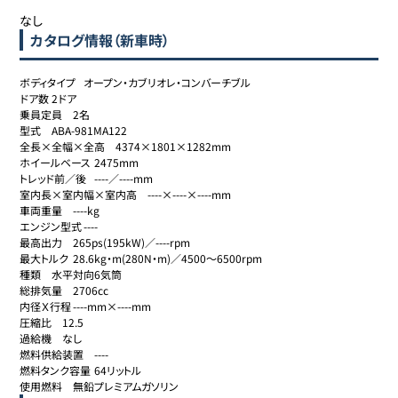
なし
カタログ情報（新車時）
ボディタイプ	オープン・カブリオレ・コンバーチブル

ドア数	2ドア

乗員定員	2名

型式	ABA-981MA122

全長×全幅×全高	4374×1801×1282mm

ホイールベース	2475mm

トレッド前／後	----／----mm

室内長×室内幅×室内高	----×----×----mm

車両重量	----kg

エンジン型式	----

最高出力	265ps(195kW)／----rpm

最大トルク	28.6kg・m(280N・m)／4500～6500rpm

種類	水平対向6気筒

総排気量	2706cc

内径Ｘ行程	----mm×----mm

圧縮比	12.5

過給機	なし

燃料供給装置	----

燃料タンク容量	64リットル

使用燃料	無鉛プレミアムガソリン