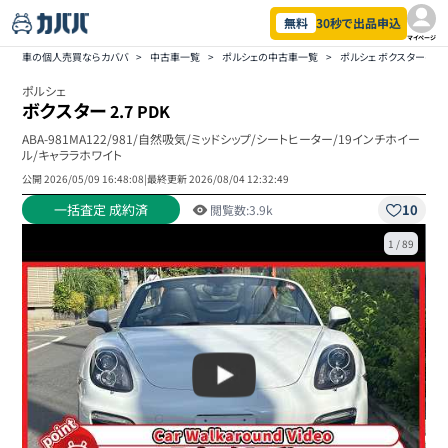
無料
30秒で出品申込
マイページ
車の個人売買ならカババ
>
中古車一覧
>
ポルシェの中古車一覧
>
ポルシェ ボクスターの
ポルシェ
ボクスター
2.7 PDK
ABA-981MA122/981/自然吸気/ミッドシップ/シートヒーター/19インチホイー
ル/キャララホワイト
公開
2026/05/09 16:48:08
|
最終更新
2026/08/04 12:32:49
一括査定 成約済
10
閲覧数:
3.9k
1
/
89