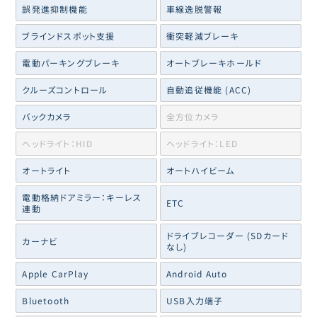
誤発進抑制機能
車線逸脱警報
ブラインドスポット支援
衝突軽減ブレーキ
電動パーキングブレーキ
オートブレーキホールド
クルーズコントロール
自動追従機能 (ACC)
バックカメラ
全方位カメラ
ヘッドライト：HID
ヘッドライト：LED
オートライト
オートハイビーム
電動格納ドアミラー：キーレス
ETC
連動
ドライブレコーダー (SDカード
カーナビ
なし)
Apple CarPlay
Android Auto
Bluetooth
USB入力端子