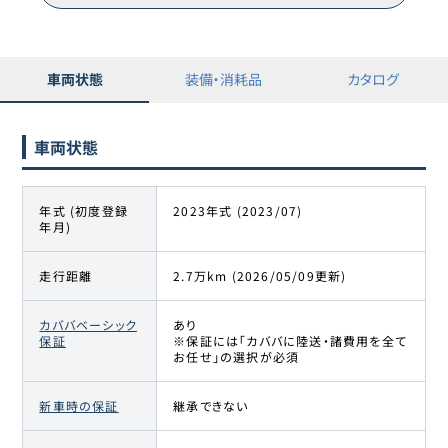
14
359.8万円
342.3
万円
ハリアー
トヨタ
15
359.9万円
341
万円
車両状態
装備・消耗品
カタログ
ハリアー
トヨタ
16
360.1万円
348
万円
車両状態
ハリアー
トヨタ
年式 (初度登録
2023年式 (2023/07)
17
362.9万円
345.3
万円
ハリアー
年月)
トヨタ
走行距離
2.7万km (2026/05/09更新)
18
364.6万円
351.8
万円
ハリアー
カババベーシック
あり
トヨタ
保証
※保証には「カババに陸送・諸費用を全て
19
367.1万円
358
万円
お任せ」の選択が必須
ハリアー
新車時の保証
継承できない
トヨタ
20
374.2万円
355
万円
ハリアー