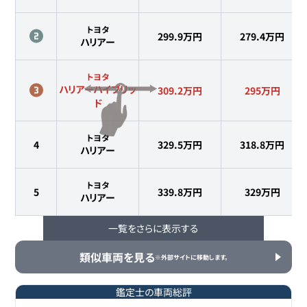
トヨタ
299.9万円
279.4
万円
ハリアー
トヨタ
ハリアーハイブリッ
309.2万円
295
万円
ド
トヨタ
4
329.5万円
318.8
万円
ハリアー
トヨタ
5
339.8万円
329
万円
ハリアー
一覧をさらに表示する
トヨタ
6
339.9万円
320.2
万円
ハリアー
類似車両を見る
※外部サイトに移動します。
トヨタ
7
341.4万円
327.9
万円
ハリアー
鑑定士の車両総評