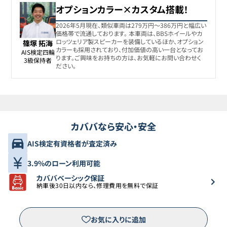
オプションカラー×カスタム搭載！
トヨタ
8
345万円
328.1
万円
ハリアー
2026年5月現在、類似車両は279万円〜386万円と幅広い
価格帯で流通しております。 本車両は、BBSホイールやカ
ロッツェリア製スピーカーを装備しているほか、オプション
篠塚 拓海
カラーも採用されており、付加価値の高い一台となってお
トヨタ
AIS検定四輪

9
349.3万円
336
万円
ります。ご興味をお持ちの方は、お気軽にお問い合わせく
ハリアー
3級保持者
ださい。
トヨタ
10
351.7万円
335
万円
ハリアー
トヨタ
11
カババなら安心・安全
357.8万円
345.6
万円
ハリアー
AIS検定有資格者が査定済み
トヨタ
12
359万円
346
万円
3.9%のローン利用可能
ハリアー
カババベーシック保証
納車後30日以内なら、修理費用を無料で保証
トヨタ
13
359.3万円
343
万円
ハリアー
お気に入りに追加
トヨタ