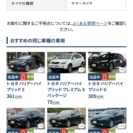
タイヤの種類
サマータイヤ
お取引に関するご不明点については、
よくある質問ページ
をご確認く
ださい。
おすすめの同じ車種の車両
7
3
6
出品中
出品中
出品中
トヨタ
ハリアーハイ
トヨタ
ハリアーハイ
トヨタ
ハリアーハイ
ブリッド
Z
ブリッド
プレミアム S
ブリッド
G
361
パッケージ
305
万円
万円
75
万円
3
5
13
出品中
出品中
出品中