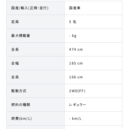
国産/輸入(正規・並行)
国産車
定員
5 名
最大積載量
- kg
全長
474 cm
全幅
185 cm
全高
166 cm
駆動方式
2WD(FF)
燃料の種類
レギュラー
燃費(km/L)
- km/L