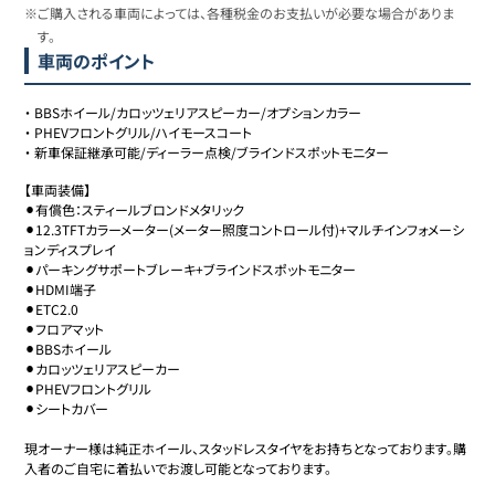
※ご購入される車両によっては、各種税金のお支払いが必要な場合がありま
す。
車両のポイント
・
BBSホイール/カロッツェリアスピーカー/オプションカラー
・
PHEVフロントグリル/ハイモースコート
・
新車保証継承可能/ディーラー点検/ブラインドスポットモニター
【車両装備】

⚫︎有償色：スティールブロンドメタリック

⚫︎12.3TFTカラーメーター(メーター照度コントロール付)+マルチインフォメーシ
ョンディスプレイ

⚫︎パーキングサポートブレーキ+ブラインドスポットモニター

⚫︎HDMI端子

⚫︎ETC2.0

⚫︎フロアマット

⚫︎BBSホイール

⚫︎カロッツェリアスピーカー

⚫︎PHEVフロントグリル

⚫︎シートカバー

現オーナー様は純正ホイール、スタッドレスタイヤをお持ちとなっております。購
入者のご自宅に着払いでお渡し可能となっております。
