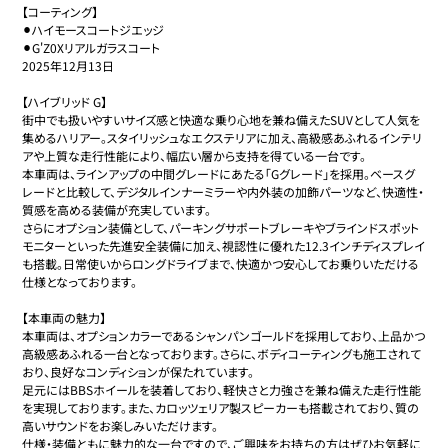
【コーティング】

⚫︎ハイモースコートジエッジ

⚫︎G'Z0Xリアルガラスコート

2025年12月13日

【ハイブリッド G】

街中でも扱いやすいサイズ感と快適な乗り心地を兼ね備えたSUVとして人気を
集めるハリアー。スタイリッシュなエクステリアに加え、高級感あふれるインテリ
アや上質な走行性能により、幅広い層から支持を得ている一台です。

本車両は、ラインアップの中間グレードにあたる「Gグレード」を採用。ベースグ
レードと比較して、デジタルインナーミラーや内外装の加飾パーツなど、快適性・
質感を高める装備が充実しています。

さらにオプション装備として、パーキングサポートブレーキやブラインドスポット
モニターといった先進安全装備に加え、視認性に優れた12.3インチディスプレイ
も搭載。日常使いからロングドライブまで、快適かつ安心してお乗りいただける
仕様となっております。

【本車両の魅力】

本車両は、オプションカラーであるシャンパンゴールドを採用しており、上品かつ
高級感あふれる一台となっております。さらに、ボディコーティングも施工されて
おり、良好なコンディションが保たれています。

足元にはBBSホイールを装着しており、軽快さと力強さを兼ね備えた走行性能
を実現しております。また、カロッツェリア製スピーカーも搭載されており、質の
高いサウンドをお楽しみいただけます。

仕様・装備ともに魅力的な一台ですので、ご興味をお持ちの方はぜひお気軽に