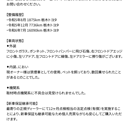
お問い合わせください。

【整備履歴】

・令和5年8月 1875km 栃木トヨタ

・令和5年12月 7736km 栃木トヨタ

・令和6年7月 16090km 栃木トヨタ

【車両状態】

⚫︎外装

フロントガラス、ボンネット、フロントバンパーに飛び石傷、右フロントドアエッジ
に小傷、左リアドア、左フロントドアに線傷、左ドアミラーに擦り傷がございます。

⚫︎内装、におい

現オーナー様は禁煙車としての使用、ペットを飼っており、数回乗せられたこと
があるとのことでした。

⚫︎機関系

取材時点機関系に不具合は見受けられませんでした。

【新車保証継承可能】

最寄りの正規ディーラーにて12ヶ月点検相当の法定点検（有償）を実施するこ
とにより、新車保証も継承可能なため個人売買ながらも安心してご購入いただ
けます。