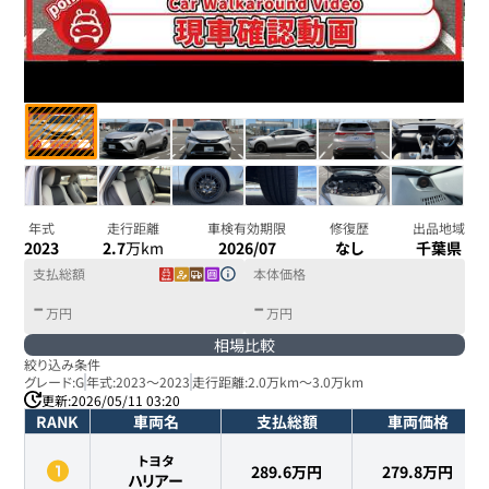
年式
走行距離
車検有効期限
修復歴
出品地域
2023
2.7
万km
2026/07
なし
千葉県
支払総額
本体価格
-
-
万円
万円
相場比較
絞り込み条件
グレード:
G
年式:
2023
～
2023
走行距離:
2.0万km
～
3.0万km
更新:
2026/05/11 03:20
RANK
車両名
支払総額
車両価格
トヨタ
289.6万円
279.8
万円
ハリアー