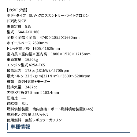
【カタログ値】

ボディタイプ	SUV・クロスカントリー・ライトクロカン

ドア数	5ドア

乗員定員	5名

型式	6AA-AXUH80

全長×全幅×全高	4740×1855×1660mm

ホイールベース	2690mm

トレッド前／後	1605／1625mm

室内長×室内幅×室内高	1880×1520×1215mm

車両重量	1650kg

エンジン型式	A25A-FXS

最高出力	178ps(131kW)／5700rpm

最大トルク	22.5kg・m(221N・m)／3600～5200rpm

種類	直列4気筒+モーター

総排気量	2487cc

内径Ｘ行程	87.5mm×103.4mm

圧縮比	----

過給機	なし

燃料供給装置	筒内直接＋ポート燃料噴射装置(D-4S)

燃料タンク容量	55リットル

使用燃料	無鉛レギュラーガソリン
車種情報