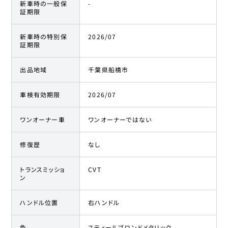
新車時の一般保
-
証期限
トヨタ
21
376.4万円
363
万円
ハリアー
新車時の特別保
2026/07
証期限
トヨタ
22
379.7万円
368.8
万円
ハリアー
出品地域
千葉県船橋市
トヨタ
23
379.9万円
366.5
万円
ハリアー
車検有効期限
2026/07
ワンオーナー車
ワンオーナーではない
トヨタ
24
389.9万円
371
万円
ハリアー
修復歴
なし
トヨタ
25
390.7万円
379.8
万円
ハリアー
トランスミッショ
CVT
ン
トヨタ
26
399.9万円
386.6
万円
ハリアー
ハンドル位置
右ハンドル
色
スティールブロンドメタリック