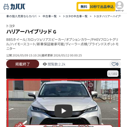
無料
30秒で出品申込
マイページ
車の個人売買ならカババ
>
中古車一覧
>
トヨタの中古車一覧
>
トヨタ ハリアーハイブリッ
トヨタ
ハリアーハイブリッド
G
BBSホイール/カロッツェリアスピーカー/オプションカラー/PHEVフロントグリ
ル/ハイモースコート/新車保証継承可能/ディーラー点検/ブラインドスポットモ
ニター
公開
2026/05/09 15:10:26
|
最終更新
2026/05/12 00:00:25
掲載終了
0
閲覧数:
2.2k
1
/
102