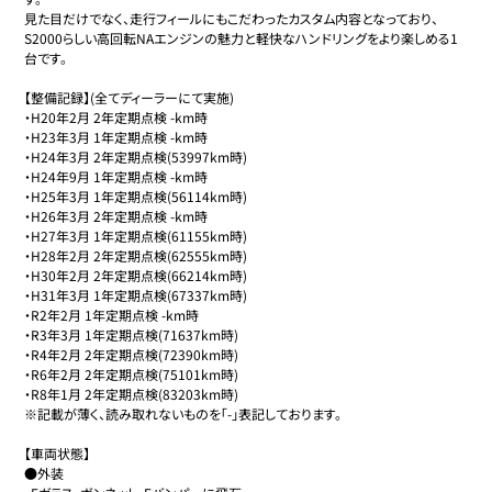
見た目だけでなく、走行フィールにもこだわったカスタム内容となっており、
S2000らしい高回転NAエンジンの魅力と軽快なハンドリングをより楽しめる1
台です。

【整備記録】(全てディーラーにて実施)

・H20年2月 2年定期点検 -km時

・H23年3月 1年定期点検 -km時

・H24年3月 2年定期点検(53997km時)

・H24年9月 1年定期点検 -km時

・H25年3月 1年定期点検(56114km時)

・H26年3月 2年定期点検 -km時

・H27年3月 1年定期点検(61155km時)

・H28年2月 2年定期点検(62555km時)

・H30年2月 2年定期点検(66214km時)

・H31年3月 1年定期点検(67337km時)

・R2年2月 1年定期点検 -km時

・R3年3月 1年定期点検(71637km時)

・R4年2月 2年定期点検(72390km時)

・R6年2月 2年定期点検(75101km時)

・R8年1月 2年定期点検(83203km時)

※記載が薄く、読み取れないものを「-」表記しております。

【車両状態】

●外装
