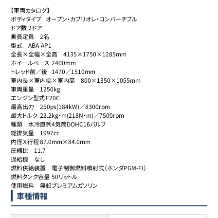
【車両カタログ】

ボディタイプ	オープン・カブリオレ・コンバーチブル

ドア数	2ドア

乗員定員	2名

型式	ABA-AP1

全長×全幅×全高	4135×1750×1285mm

ホイールベース	2400mm

トレッド前／後	1470／1510mm

室内長×室内幅×室内高	800×1350×1055mm

車両重量	1250kg

エンジン型式	F20C

最高出力	250ps(184kW)／8300rpm

最大トルク	22.2kg・m(218N・m)／7500rpm

種類	水冷直列4気筒DOHC16バルブ

総排気量	1997cc

内径Ｘ行程	87.0mm×84.0mm

圧縮比	11.7

過給機	なし

燃料供給装置	電子制御燃料噴射式（ホンダPGM-FI）

燃料タンク容量	50リットル

使用燃料	無鉛プレミアムガソリン
車種情報