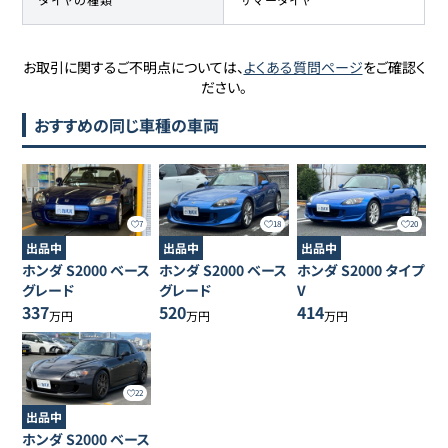
お取引に関するご不明点については、
よくある質問ページ
をご確認く
ださい。
おすすめの同じ車種の車両
7
18
20
出品中
出品中
出品中
ホンダ
S2000
ベース
ホンダ
S2000
ベース
ホンダ
S2000
タイプ
グレード
グレード
V
337
520
414
万円
万円
万円
22
出品中
ホンダ
S2000
ベース