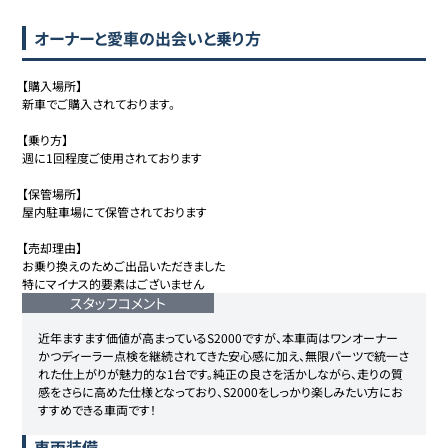
オーナーと愛車の出会いと乗り方
【購入場所】

新車でご購入されております。

【乗り方】

週に1回程度ご使用されております

【保管場所】

屋内駐車場にて保管されております

【売却理由】

お乗り換えのためご出品いただきました

特にマイナス的要素はございません
スタッフコメント
近年ますます価値が高まっているS2000ですが、本車両はワンオーナー
かつディーラー点検を継続されてきた安心感に加え、無限パーツで統一さ
れた仕上がりが魅力的な1台です。純正の良さを活かしながら、走りの質
感をさらに高めた仕様となっており、S2000をしっかり楽しみたい方にお
すすめできる車両です！
車両装備