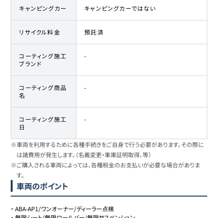
キャンピングカー
キャンピングカーではない
リサイクル料金
預託済
コーティング施工
-
ブランド
コーティング商品
-
名
コーティング施工
-
日
※車両を利用するために各種手続きをご自身で行う必要があります。その際に
は諸費用が発生します。（名義変更・車庫証明取得、等）
※ご購入される車両によっては、各種税金のお支払いが必要な場合がありま
す。
車両のポイント
・
ABA-AP1/ワンオーナー/ディーラー点検
・
無限シート/無限ロールバー/無限サスペンション