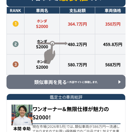
RANK
車両名
支払総額
車両価格
ホンダ
364.7万円
350
万円
S2000
ホンダ
480.2万円
459.8
万円
S2000
ホンダ
580.7万円
568
万円
S2000
類似車両を見る
※外部サイトに移動します。
鑑定士の車両総評
ワンオーナー＆無限仕様が魅力の
S2000！
現在市場(2026年5月)では、類似車両が386万円〜流通し
本間 幸助
ておりますのでお買い得価格でのご出品です！ 加えて本車