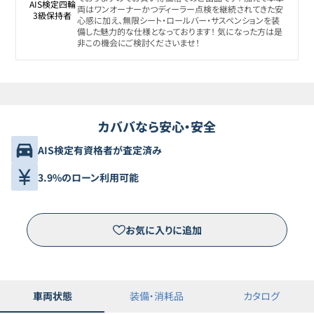
AIS検定四輪

両はワンオーナーかつディーラー点検を継続されてきた安
3級保持者
心感に加え、無限シート・ロールバー・サスペンションを装
備した魅力的な仕様となっております！ 気になった方は是
非この機会にご検討くださいませ！
カババなら安心・安全
AIS検定有資格者が査定済み
3.9%のローン利用可能
お気に入りに追加
車両状態
装備・消耗品
カタログ