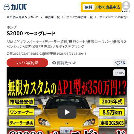
無料
30秒で出品申込
マイページ
車の個人売買ならカババ
>
中古車一覧
>
ホンダの中古車一覧
>
ホンダ S2000の中古車一
ホンダ
S2000
ベースグレード
ABA-AP1/ワンオーナー/ディーラー点検/無限シート/無限ロールバー/無限サス
ペンション/屋内保管/禁煙車/ナルディステアリング
公開
2026/05/07 20:57:02
|
最終更新
2026/05/09 08:39:43
カババ成約済
36
閲覧数:
8.6k
1
/
105