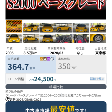
年式
走行距離
車検有効期限
修復歴
出品地域
2005
8.5
万km
2028/03
なし
東京都
支払総額
本体価格
350
364.7
万円
万円
24,500
ローン価格
詳細を見る
月々
円
相場比較
絞り込み条件
グレード:
ベースグレード
年式:
2004
～
2005
走行距離:
7.0万km
～
9.0万km
更新:
2026/05/08 02:22
最安値
中古車市場
です！