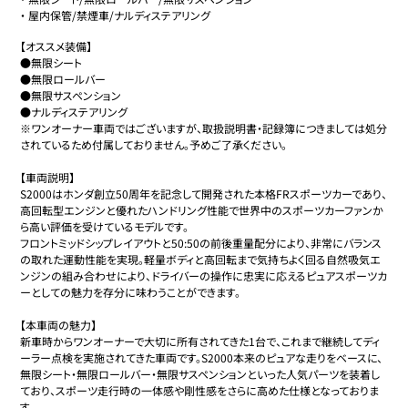
・
屋内保管/禁煙車/ナルディステアリング
【オススメ装備】

●無限シート

●無限ロールバー

●無限サスペンション

●ナルディステアリング

※ワンオーナー車両ではございますが、取扱説明書・記録簿につきましては処分
されているため付属しておりません。予めご了承ください。

【車両説明】

S2000はホンダ創立50周年を記念して開発された本格FRスポーツカーであり、
高回転型エンジンと優れたハンドリング性能で世界中のスポーツカーファンか
ら高い評価を受けているモデルです。

フロントミッドシップレイアウトと50:50の前後重量配分により、非常にバランス
の取れた運動性能を実現。軽量ボディと高回転まで気持ちよく回る自然吸気エ
ンジンの組み合わせにより、ドライバーの操作に忠実に応えるピュアスポーツカ
ーとしての魅力を存分に味わうことができます。

【本車両の魅力】

新車時からワンオーナーで大切に所有されてきた1台で、これまで継続してディ
ーラー点検を実施されてきた車両です。S2000本来のピュアな走りをベースに、
無限シート・無限ロールバー・無限サスペンションといった人気パーツを装着し
ており、スポーツ走行時の一体感や剛性感をさらに高めた仕様となっておりま
す。
