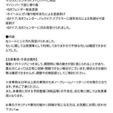
・Fガラス、ボンネット、Fバンパーに飛石

・Fバンパー下部に擦り傷

・右Rフェンダー板金塗装

・ホイールにガリ傷や経年劣化による塗装剥げ

・右Fドア、右Rフェンダー、バックドア、ドアミラーに経年劣化による色褪せや塗
装剥げ

・右Fドア、左Rフェンダーに凹み見受けられました。

●内装

左シートにシミ汚れ見受けられました。

匂いに関しては禁煙車として利用しておりますので不快な匂いは確認できませ
んでした。

【注意事項・不具合箇所】

電動ソフトトップにつきまして、開閉時に幌の動きが固く感じられることがあり、
畳み方によっては正常に収納・閉鎖できない場合がございます。現状大きな破れ
等は確認できませんが、調整や点検前提としてご検討ください。

※本車両は10年以上前の車両のためノークレームノーリターンのお取引となり
ます。予めご了承ください。

また、本車両に対する予防整備（消耗品等）の不具合、劣化等に関しては免責事
項となります。

お車のクオリティや車内の細かい詳細が気になる方は、お気軽にお問い合わせ
下さい！🚗