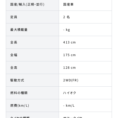
国産/輸入(正規・並行)
国産車
定員
2 名
最大積載量
- kg
全長
413 cm
全幅
175 cm
全高
128 cm
駆動方式
2WD(FR)
燃料の種類
ハイオク
燃費(km/L)
- km/L
タイヤの種類
サマータイヤ