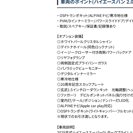
車両のポイント
(ハイエースバン 2.0
・
OSPトランポキット/ALPINEナビ/寒冷地仕様
・
PVM/Dインナーミラー/パワースライドドア/デ
・
取説/スペアキー/保証書/記録簿あり
【オプション装備】

◎ホワイトパールクリスタルシャイン

◎デイトナホイール(同色ロックナット)

◎イージークローザー付き両側パワーバックドア

◎リヤフォグランプ

◎両側固定式プライバシーガラス

◎パノラミックビューモニター

◎デジタルインナーミラー

◎寒冷地仕様

◎20周年記念スカッフプレート

◎玄武1.5インチローダウンキット　光軸調整(ヘッ
◎ファガーリ　デビルボンネットパネル(貼り付けの
◎室内灯/テール/ポジション/ナンバー灯LED化

◎ALPINEナビ(Apple car play対応)

◎OSPトランポキット(ライトキャンパー・フルセット)

※現状でのお引き渡しとなります。

【車両説明】

2025年式ハイエーススーパーGLダークプライムⅡ