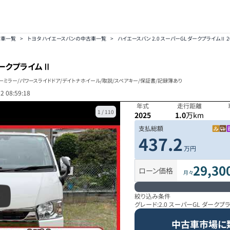
古車一覧
>
トヨタ ハイエースバンの中古車一覧
>
ハイエースバン 2.0 スーパーGL ダークプライムⅡ 2
 ダークプライムⅡ
インナーミラー/パワースライドドア/デイトナホイール/取説/スペアキー/保証書/記録簿あり
2 08:59:18
年式
走行距離
1
/
110
2025
1.0
万km
支払総額
437.2
万円
29,30
ローン価格
月々
絞り込み条件
グレード:
2.0 スーパーGL ダークプ
中古車市場に