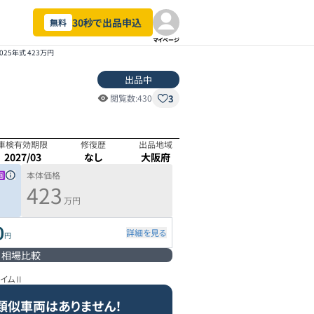
30秒で出品申込
無料
マイページ
025年式 423万円
出品中
3
閲覧数:
430
車検有効期限
修復歴
出品地域
2027/03
なし
大阪府
本体価格
423
万円
0
詳細を見る
円
相場比較
ライムⅡ
類似車両はありません！