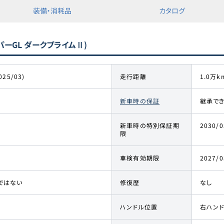
装備・消耗品
カタログ
ーパーGL ダークプライムⅡ)
025/03)
走行距離
1.0万k
新車時の保証
継承で
新車時の特別保証期
2030/0
限
車検有効期限
2027/0
ではない
修復歴
なし
ハンドル位置
右ハン