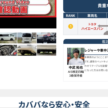
貴重
RANK
車両名
トヨタ
ハイエースバン
鑑
レジャーや車中
本車両のようにここま
です。通常のベットキ
わせてテーブルを装備
中武 拓也
になった方はお問い合
AIS検定四輪

3級保持者
カババなら安心・安全