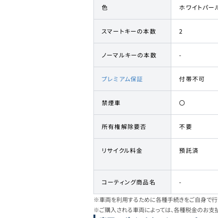
色
ホワイトパー
スマートキーの本数
2
ノーマルキーの本数
-
プレミアム保証
付帯不可
禁煙車
〇
所有権解除要否
不要
リサイクル料金
預託済
コーティング商品名
-
※車両を利用するために各種手続きをご自身で行う
※ご購入される車両によっては、各種税金のお支