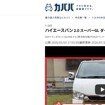
車の個人売買ならカババ
>
中古車一覧
>
トヨタの中
トヨタ
ハイエースバン
2.0 スーパーGL
OSPトランポキット/ALPINEナビ/寒冷地仕様/PVM/D
公開
2026/05/03 17:55:50
|
最終更新
2026/07/2