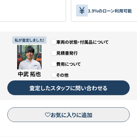
3.9%のローン利用可能
私が査定しました!
車両の状態・付属品について
見積書発行
費用について
中武 拓也
その他
査定したスタッフに問い合わせる
お気に入りに追加