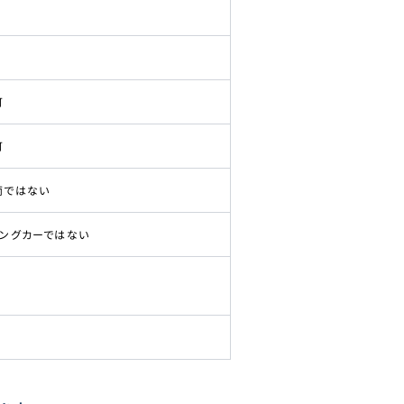
可
可
両ではない
ピングカーではない