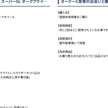
 スーパーGL ダークプライムⅡ)
オーナーと愛車の出会いと
【購入先】

イトナホイール
・登録未使用車をご購入

【使用頻度】

・月に2回ほどご使用されているお車です,
【保管場所】

・屋外駐車場にて保管

【売却理由】

・お乗り換えのためカババでご出品となり
ドライトレベライザーキット)込み

ため純正に戻す事可能)

がカババに登場です！！
