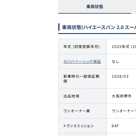
車両状態
車両状態
(ハイエースバン 2.0 ス
年式 (初度登録年月)
2025年式 (2
カババベーシック保証
なし
新車時の一般保証期
2028/03
限
出品地域
大阪府堺市
ワンオーナー車
ワンオーナー
トランスミッション
6AT