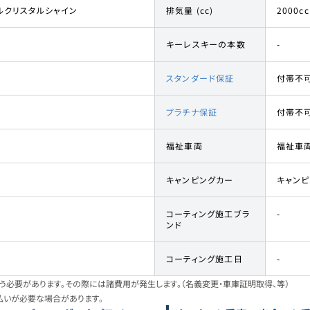
ルクリスタルシャイン
排気量 (cc)
2000cc
キーレスキーの本数
-
スタンダード保証
付帯不
プラチナ保証
付帯不
福祉車両
福祉車
キャンピングカー
キャン
コーティング施工ブラ
-
ンド
コーティング施工日
-
必要があります。その際には諸費用が発生します。（名義変更・車庫証明取得、等）
払いが必要な場合があります。