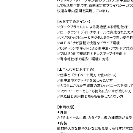
しても活用可能です。両側固定式プライバシーガラ
快適な車内空間を実現しています。

【🔥おすすめポイント】

✅ダークプライムⅡによる高級感ある特別仕様

✅ローダウン＋デイトナホイールで完成されたカス
✅パノラミックビュー＆デジタルミラーで高い安全性
✅ALPINEナビ搭載で快適なドライブ環境

✅OSPトランポキットによる車中泊・アウトドア対応
✅フルLED化で視認性とドレスアップ性を向上

✅寒冷地仕様で幅広い環境に対応

【👤こんな方におすすめ】

✅仕事とプライベート両方で使いたい方

✅車中泊やアウトドアを楽しみたい方

✅カスタムされた完成度の高いハイエースを探して
✅ファミリーカーとしても使える広い車が欲しい方

✅見た目と実用性どちらも妥協したくない方

【車両状態】

⚫︎外装

左F.Rホイールに傷、左Rドアに傷の補修跡が見受け
⚫︎内装

取材時大きな傷やスレなども見受けられず非常に綺