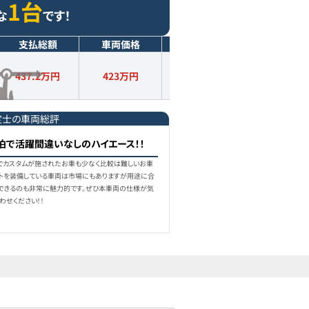
1台
な
です！
支払総額
車両価格
年式
走行距離
437.2万円
423
万円
2025
年式
1.0
万km
定士の車両総評
泊で活躍間違いなしのハイエース！！
でカスタムが施されたお車も少なく比較は難しいお車
ットを装備している車両は市場にもありますが用途に合
できるのも非常に魅力的です。ぜひ本車両の仕様が気
わせください！！