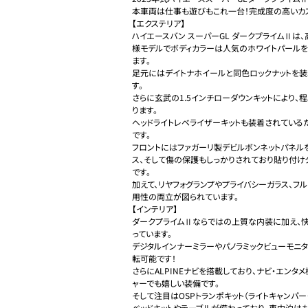
本車両は仕事も遊びもこれ一台！完成度の高いカス
【エクステリア】

ハイエースバン スーパーGL ダークプライムⅡは
様モデルでボディカラーは人気のホワイトパール
ます。

足元にはデイトナホイールと同色ロックナットを装
す。

さらに玄武の1.5インチローダウンキットにより、
ります。

ヘッドライトレベライザーキットも装着されている
です。

フロントにはファガーリ製デビルボンネットパネル
ス、そして傷の保護もしっかりされており貼り付け
です。

加えて、リヤフォグランプやプライバシーガラス、フ
用性の両立が図られています。

【インテリア】

ダークプライムⅡならではの上質な内装に加え、
っています。

デジタルインナーミラーやパノラミックビューモニ
転可能です！

さらにALPINEナビを搭載しており、ナビ・エン
ャーでも嬉しい装備です。

そして注目はOSPトランポキット（ライトキャンパー・
ベッドキットやテーブルが備わっており、車中泊は