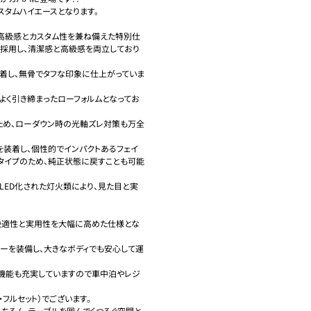
タムハイエースとなります。

、高級感とカスタム性を兼ね備えた特別仕
を採用し、清潔感と高級感を両立しており
着し、無骨でタフな印象に仕上がっていま
程よく引き締まったローフォルムとなってお
ため、ローダウン時の光軸ズレ対策も万全
を装着し、個性的でインパクトあるフェイ
タイプのため、純正状態に戻すことも可能
ルLED化された灯火類により、見た目と実
快適性と実用性を大幅に高めた仕様とな
ターを装備し、大きなボディでも安心して運
タメ機能も充実していますので車中泊やレジ
フルセット）でございます。

もちろん、テーブルを囲んでくつろぐ空間と