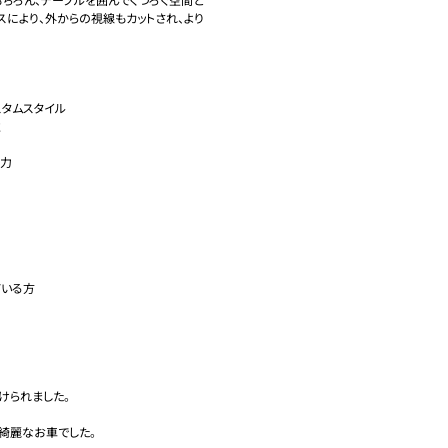
スにより、外からの視線もカットされ、より
タムスタイル



力

いる方

られました。

麗なお車でした。
