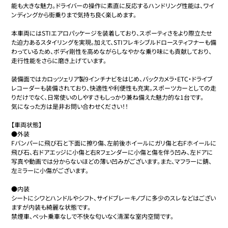
能も大きな魅力。ドライバーの操作に素直に反応するハンドリング性能は、ワイ
ンディングから街乗りまで気持ち良く楽しめます。

本車両にはSTIエアロパッケージを装着しており、スポーティさをより際立たせ
た迫力あるスタイリングを実現。加えて、STIフレキシブルドロースティフナーも備
わっているため、ボディ剛性を高めながらしなやかな乗り味にも貢献しており、
走行性能をさらに磨き上げています。

装備面ではカロッツェリア製9インチナビをはじめ、バックカメラ・ETC・ドライブ
レコーダーも装備されており、快適性や利便性も充実。スポーツカーとしての走
りだけでなく、日常使いのしやすさもしっかり兼ね備えた魅力的な1台です。

気になった方は是非お問い合わせください！！

【車両状態】

●外装

Fバンパーに飛び石と下面に擦り傷、左前後ホイールにガリ傷と右Fホイールに
飛び石、右ドアエッジに小傷と右Rフェンダーに小傷と傷を伴う凹み、左ドアに
写真や動画では分からないほどの薄い凹みがございます。また、マフラーに錆、
左ミラーに小傷がございます。

●内装

シートにシワとハンドルやシフト、サイドブレーキノブに多少のスレなどはござい
ますが内装も綺麗な状態です。

禁煙車、ペット乗車なしで不快な匂いなく清潔な室内空間です。