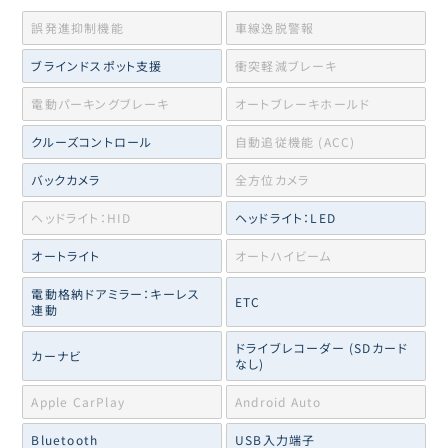
誤発進抑制機能
車線逸脱警報
ブラインドスポット支援
衝突軽減ブレーキ
電動パーキングブレーキ
オートブレーキホールド
クルーズコントロール
自動追従機能 (ACC)
バックカメラ
全方位カメラ
ヘッドライト：HID
ヘッドライト：LED
オートライト
オートハイビーム
電動格納ドアミラー：キーレス
ETC
連動
ドライブレコーダー (SDカード
カーナビ
なし)
Apple CarPlay
Android Auto
Bluetooth
USB入力端子