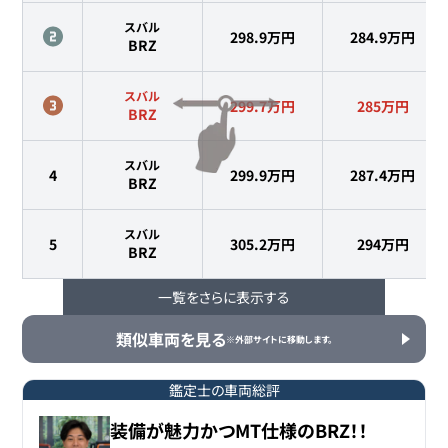
スバル
298.9万円
284.9
万円
BRZ
スバル
299.7万円
285
万円
BRZ
スバル
4
299.9万円
287.4
万円
BRZ
スバル
5
305.2万円
294
万円
BRZ
一覧をさらに表示する
スバル
6
313.9万円
302.3
万円
BRZ
類似車両を見る
※外部サイトに移動します。
スバル
7
317.5万円
305
万円
BRZ
鑑定士の車両総評
装備が魅力かつMT仕様のBRZ！！