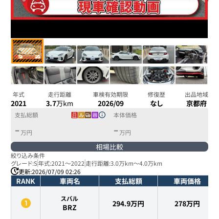
年式
走行距離
車検有効期限
修復歴
出品地域
2021
3.7
万km
2026/09
なし
京都府
支払総額
本体価格
-
-
万円
万円
相場比較
絞り込み条件
グレード:
S
年式:
2021
～
2022
走行距離:
3.0万km
～
4.0万km
更新:
2026/07/09 02:26
RANK
車両名
支払総額
車両価格
スバル
294.9万円
278
万円
BRZ