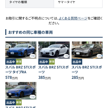
タイヤの種類
サマータイヤ
お取引に関するご不明点については、
よくある質問ページ
をご確認く
ださい。
おすすめの同じ車種の車両
14
9
9
出品中
出品中
出品中
スバル
BRZ
STIスポ
スバル
BRZ
STIスポ
スバル
BRZ
STIスポ
ーツ タイプRA
ーツ
ーツ
578
385
285
万円
万円
万円
22
出品中
スバル
BRZ
STIスポ