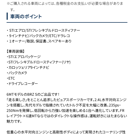
※ご購入される車両によっては、各種税金のお支払いが必要な場合がありま
す。
車両のポイント
・
STIエアロ/STIフレシキブルドロースティフナー
・
9インチナビ/バックカメラ/ETC/ドラレコ
・
1オーナー/取説、保証書、スペアキーあり
【車両装備】

・STIエアロパッケージ

・STIフレシキブルドロースティフナー(リヤ)

・カロッツェリア9インチナビ

・バックカメラ

・ETC

・ドライブレコーダー

6MTモデルのBRZ Sのご出品です！

「走る楽しさ」をとことん追求したピュアスポーツカーです。2.4L水平対向エンジ
ンを搭載し、先代モデルで指摘されていたトルク不足を大幅に改善。235ps・
250Nmを発揮し、低回転から力強い加速を楽しめる1台へ進化しています。FR
レイアウト×6速MTならではのダイレクトな操作感は、運転好きにはたまらない
魅力です。  

低重心の水平対向エンジンと高剛性ボディによって実現されたコーナリング性