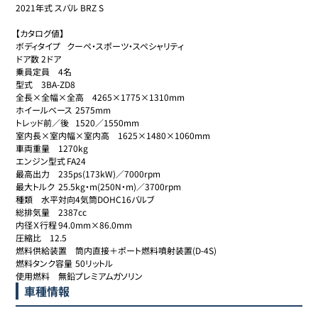
2021年式 スバル BRZ S

【カタログ値】

ボディタイプ	クーペ・スポーツ・スペシャリティ

ドア数	2ドア

乗員定員	4名

型式	3BA-ZD8

全長×全幅×全高	4265×1775×1310mm

ホイールベース	2575mm

トレッド前／後	1520／1550mm

室内長×室内幅×室内高	1625×1480×1060mm

車両重量	1270kg

エンジン型式	FA24

最高出力	235ps(173kW)／7000rpm

最大トルク	25.5kg・m(250N・m)／3700rpm

種類	水平対向4気筒DOHC16バルブ

総排気量	2387cc

内径Ｘ行程	94.0mm×86.0mm

圧縮比	12.5

燃料供給装置	筒内直接＋ポート燃料噴射装置(D-4S)

燃料タンク容量	50リットル

使用燃料	無鉛プレミアムガソリン
車種情報