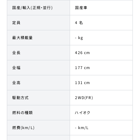
国産/輸入(正規・並行)
国産車
定員
4 名
最大積載量
- kg
全長
426 cm
全幅
177 cm
全高
131 cm
駆動方式
2WD(FR)
燃料の種類
ハイオク
燃費(km/L)
- km/L