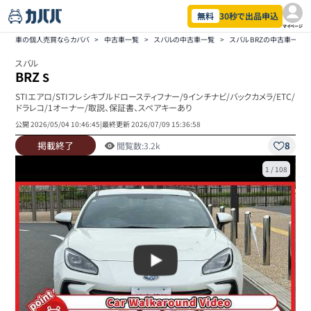
無料
30秒で出品申込
マイページ
車の個人売買ならカババ
>
中古車一覧
>
スバルの中古車一覧
>
スバル BRZの中古車一覧
スバル
BRZ
S
STIエアロ/STIフレシキブルドロースティフナー/9インチナビ/バックカメラ/ETC/
ドラレコ/1オーナー/取説、保証書、スペアキーあり
公開
2026/05/04 10:46:45
|
最終更新
2026/07/09 15:36:58
掲載終了
8
閲覧数:
3.2k
1
/
108