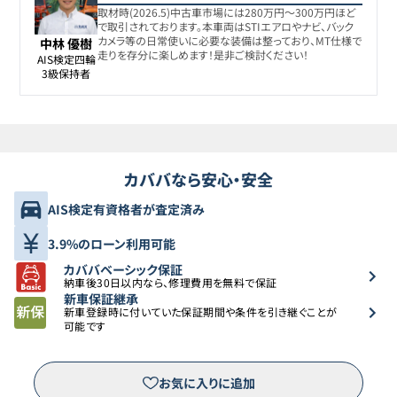
取材時(2026.5)中古車市場には280万円〜300万円ほど
で取引されております。本車両はSTIエアロやナビ、バック
カメラ等の日常使いに必要な装備は整っており、MT仕様で
中林 優樹
走りを存分に楽しめます！是非ご検討ください！
AIS検定四輪

3級保持者
カババなら安心・安全
AIS検定有資格者が査定済み
3.9%のローン利用可能
カババベーシック保証
納車後30日以内なら、修理費用を無料で保証
新車保証継承
新車登録時に付いていた保証期間や条件を引き継ぐことが
可能です
お気に入りに追加