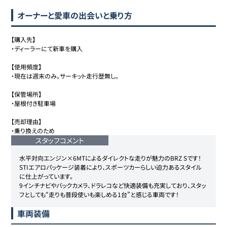
オーナーと愛車の出会いと乗り方
【購入先】

・ディーラーにて新車を購入

【使用頻度】

・現在は週末のみ。サーキット走行歴無し。

【保管場所】

・屋根付き駐車場

【売却理由】

・乗り換えのため
スタッフコメント
水平対向エンジン×6MTによるダイレクトな走りが魅力のBRZ Sです！

STIエアロパッケージ装着により、スポーツカーらしい迫力あるスタイル
に仕上がっています。

9インチナビやバックカメラ、ドラレコなど快適装備も充実しており、スタッ
フとしても“走りも普段使いも楽しめる1台”と感じる車両です！
車両装備