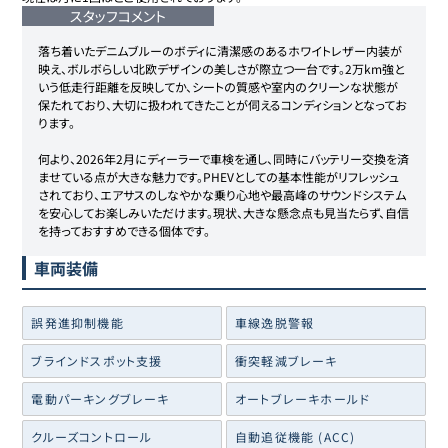
スタッフコメント
落ち着いたデニムブルーのボディに清潔感のあるホワイトレザー内装が
映え、ボルボらしい北欧デザインの美しさが際立つ一台です。2万km強と
いう低走行距離を反映してか、シートの質感や室内のクリーンな状態が
保たれており、大切に扱われてきたことが伺えるコンディションとなってお
ります。

何より、2026年2月にディーラーで車検を通し、同時にバッテリー交換を済
ませている点が大きな魅力です。PHEVとしての基本性能がリフレッシュ
されており、エアサスのしなやかな乗り心地や最高峰のサウンドシステム
を安心してお楽しみいただけます。現状、大きな懸念点も見当たらず、自信
を持っておすすめできる個体です。
車両装備
誤発進抑制機能
車線逸脱警報
ブラインドスポット支援
衝突軽減ブレーキ
電動パーキングブレーキ
オートブレーキホールド
クルーズコントロール
自動追従機能 (ACC)