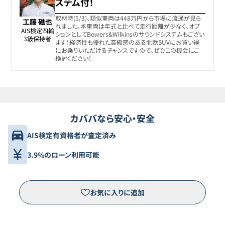
ステム付！
取材時(5/3)、類似車両は448万円から市場に流通が見ら
工藤 礁也
れました。本車両は年式と比べて走行距離が少なく、オプ
AIS検定四輪

ションとしてBowers&Wilkinsのサウンドシステムもござい
3級保持者
ます！経済性も優れた高級感のある北欧SUVにお買い得
にお乗りいただけるチャンスですので、ぜひこの機会にご
検討ください！
カババなら安心・安全
AIS検定有資格者が査定済み
3.9%のローン利用可能
お気に入りに追加