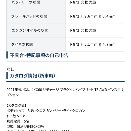
バッテリーの状態
R8/2 交換実施
ブレーキパッドの状態
R8/2 F:9.6mm R:8.4mm
エンジンオイルの状態
R8/2 交換実施
タイヤの状態
R8/2 F:5.1mm R:4.7mm
不具合・特記事項の自己申告
なし
カタログ情報（新車時）
2021年式 ボルボ XC60 リチャージ プラグインハイブリット T8 AWD インスクリ
プション

【カタログ値】

ボディタイプ	SUV・クロスカントリー・ライトクロカン

ドア数	5ドア

乗員定員	5名

型式	5LA-UB420XCPA
