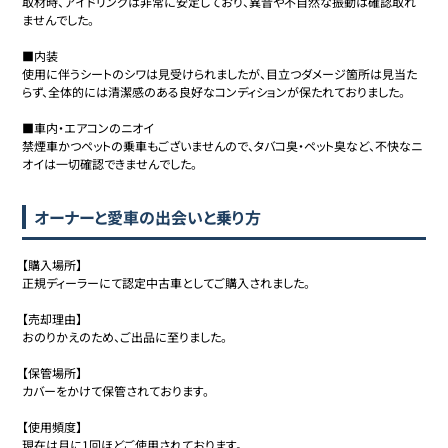
取材時、アイドリングは非常に安定しており、異音や不自然な振動は確認取れ
ませんでした。

■内装

使用に伴うシートのシワは見受けられましたが、目立つダメージ箇所は見当た
らず、全体的には清潔感のある良好なコンディションが保たれておりました。

■車内・エアコンのニオイ

禁煙車かつペットの乗車もございませんので、タバコ臭・ペット臭など、不快なニ
オイは一切確認できませんでした。
オーナーと愛車の出会いと乗り方
【購入場所】

正規ディーラーにて認定中古車としてご購入されました。

【売却理由】

おのりかえのため、ご出品に至りました。

【保管場所】

カバーをかけて保管されております。

【使用頻度】

現在は月に1回ほどご使用されております。