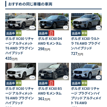
おすすめの同じ車種の車両
11
7
8
出品中
出品中
出品中
ボルボ
XC60
リチャ
ボルボ
XC60
D4
ボルボ
XC60
ウルト
ージ アルティメット
AWD モメンタム
ラ T6 AWD プラグイ
T6 AWD プラグイン
298
ンハイブリッド
万円
ハイブリッド
727
万円
435
万円
20
9
5
出品中
出品中
出品中
ボルボ
XC60
リチャ
ボルボ
XC60
B5
ボルボ
XC60
リチャ
ージ アルティメット
AWD モメンタム
ージ プラグインハイ
T6 AWD プラグイン
361
ブリッド アルティメイ
万円
ハイブリッド
ト T6 AWD