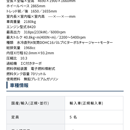
全長×全幅×全高	4690×1900×1660mm

ホイールベース	2865mm

トレッド前／後	1650／1655mm

室内長×室内幅×室内高	----×----×----mm

車両重量	2180kg

エンジン型式	B420

最高出力	318ps(233kW)／6000rpm

最大トルク	40.8kg・m(400N・m)／2200～5400rpm

種類	水冷直列4気筒DOHC16バルブICターボSチャージャー+モーター

総排気量	1968cc

内径Ｘ行程	82.0mm×93.2mm

圧縮比	10.3

過給機	ＩＣ付きターボ

燃料供給装置	電子燃料噴射式

燃料タンク容量	70リットル

使用燃料	無鉛プレミアムガソリン
車種情報
国産/輸入(正規・並行)
輸入車(正規輸入車)
定員
5 名