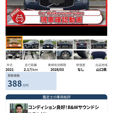
年式
走行距離
車検有効期限
修復歴
出品地域
2021
2.1
万km
2028/03
なし
山口県
買取価格
388
万円
鑑定士の車両総評
コンディション良好！B&Wサウンドシ