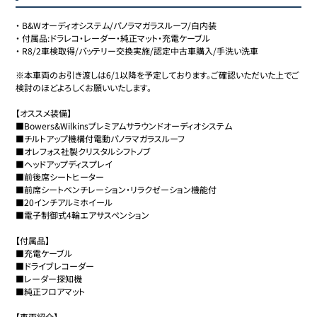
・
B&Wオーディオシステム/パノラマガラスルーフ/白内装
・
付属品:ドラレコ・レーダー・純正マット・充電ケーブル
・
R8/2車検取得/バッテリー交換実施/認定中古車購入/手洗い洗車
※本車両のお引き渡しは6/1以降を予定しております。ご確認いただいた上でご
検討のほどよろしくお願いいたします。

【オススメ装備】

■Bowers&Wilkinsプレミアムサラウンドオーディオシステム

■チルトアップ機構付電動パノラマガラスルーフ

■オレフォス社製クリスタルシフトノブ

■ヘッドアップディスプレイ

■前後席シートヒーター

■前席シートベンチレーション・リラクゼーション機能付

■20インチアルミホイール

■電子制御式4輪エアサスペンション

【付属品】

■充電ケーブル

■ドライブレコーダー

■レーダー探知機

■純正フロアマット

【車両紹介】
