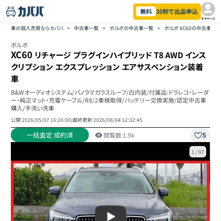
無料
30秒で出品申込
マイページ
車の個人売買ならカババ
>
中古車一覧
>
ボルボの中古車一覧
>
ボルボ XC60の中古車一
ボルボ
XC60
リチャージ プラグインハイブリッド T8 AWD インス
クリプション エクスプレッション エアサスペンション装着
車
B&Wオーディオシステム/パノラマガラスルーフ/白内装/付属品:ドラレコ・レーダ
ー・純正マット・充電ケーブル/R8/2車検取得/バッテリー交換実施/認定中古車
購入/手洗い洗車
公開
2026/05/07 16:26:00
|
最終更新
2026/08/04 12:32:45
一括査定 成約済
5
閲覧数:
1.9k
1
/
97