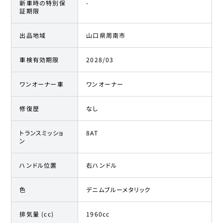
新車時の特別保
-
証期限
出品地域
山口県周南市
車検有効期限
2028/03
ワンオーナー車
ワンオーナー
修復歴
なし
トランスミッショ
8AT
ン
ハンドル位置
右ハンドル
色
デニムブルーメタリック
排気量 (cc)
1960cc