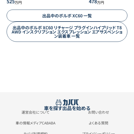
525
478
万円
万円
出品中の
ボルボ
XC60
一覧
出品中の
ボルボ
XC60
リチャージ プラグインハイブリッド T8
AWD インスクリプション エクスプレッション エアサスペンショ
ン装着車
一覧
車を探す
出品を始める
運営会社について
お問い合わせ
車の情報メディアCABABA
よくある質問
カババ利用規約
プライバシーポリシー