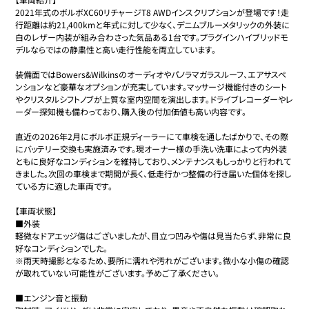
2021年式のボルボXC60リチャージT8 AWDインスクリプションが登場です！走
行距離は約21,400kmと年式に対して少なく、デニムブルーメタリックの外装に
白のレザー内装が組み合わさった気品ある1台です。プラグインハイブリッドモ
デルならではの静粛性と高い走行性能を両立しています。

装備面ではBowers&Wilkinsのオーディオやパノラマガラスルーフ、エアサスペ
ンションなど豪華なオプションが充実しています。マッサージ機能付きのシート
やクリスタルシフトノブが上質な室内空間を演出します。ドライブレコーダーやレ
ーダー探知機も備わっており、購入後の付加価値も高い内容です。

直近の2026年2月にボルボ正規ディーラーにて車検を通したばかりで、その際
にバッテリー交換も実施済みです。現オーナー様の手洗い洗車によって内外装
ともに良好なコンディションを維持しており、メンテナンスもしっかりと行われて
きました。次回の車検まで期間が長く、低走行かつ整備の行き届いた個体を探し
ている方に適した車両です。

【車両状態】

■外装

軽微なドアエッジ傷はございましたが、目立つ凹みや傷は見当たらず、非常に良
好なコンディションでした。

※雨天時撮影となるため、要所に濡れや汚れがございます。微小な小傷の確認
が取れていない可能性がございます。予めご了承ください。

■エンジン音と振動
