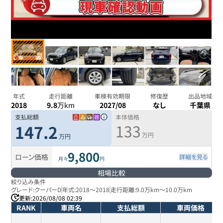
年式
走行距離
車検有効期限
修復歴
出品地域
2018
9.8
万km
2027/08
なし
千葉県
支払総額
本体価格
133
147.2
万円
万円
9,800
ローン価格
詳細を見る
月々
円
相場比較
絞り込み条件
グレード:
クーパーD
年式:
2018
～
2018
走行距離:
9.0万km
～
10.0万km
更新:
2026/08/08 02:39
RANK
車両名
支払総額
車両価格