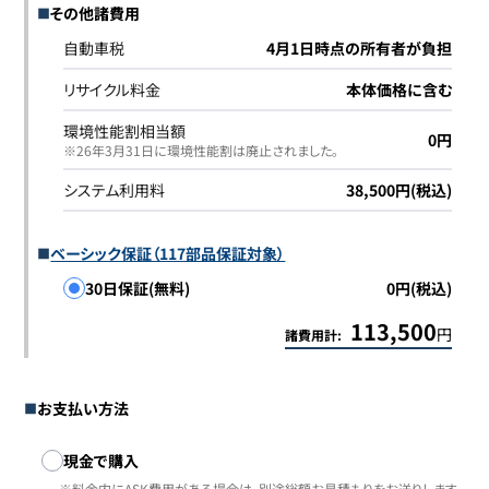
その他諸費用
自動車税
4月1日時点の所有者が負担
リサイクル料金
本体価格に含む
環境性能割相当額
0円
※26年3月31日に環境性能割は廃止されました｡
システム利用料
38,500円(税込)
ベーシック保証（117部品保証対象）
30日保証(無料)
0円(税込)
113,500
円
諸費用計:
お支払い方法
お支払い方法
現金で購入
※料金内にASK費用がある場合は、別途総額お見積もりをお送りします。