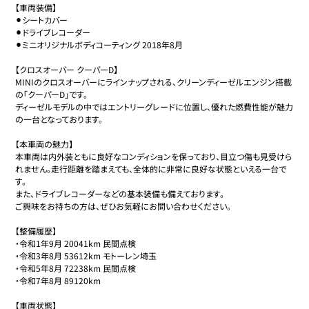
【車両装備】

⚫︎シートカバー

⚫︎ドライブレコーダー

⚫︎ミニオリジナルボディコーティング 2018年8月

【クロスオーバー クーパーD】

MINIのクロスオーバーにラインナップされる、クリーンディーゼルエンジン搭載
の「クーパーD」です。

ディーゼルモデルの中ではエントリーグレードに位置し、優れた燃費性能が魅力
の一台となっております。

【本車両の魅力】

本車両は内外装ともに良好なコンディションを保っており、目立つ傷も見受けら
れません。走行距離を踏まえても、全体的に非常に良好な状態といえる一台で
す。

また、ドライブレコーダーなどの基本装備も備えております。

ご興味をお持ちの方は、ぜひお気軽にお問い合わせください。

【整備履歴】

・令和1年9月 20041km 民間点検

・令和3年8月 53612km モトーレン埼玉

・令和5年8月 72238km 民間点検

・令和7年8月 89120km

【車両状態】
