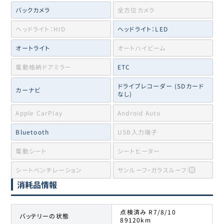
バックカメラ
全方位カメラ
ヘッドライト：HID
ヘッドライト：LED
オートライト
オートハイビーム
電動格納ドアミラー
ETC
ドライブレコーダー (SDカード
カーナビ
なし)
Apple CarPlay
Android Auto
Bluetooth
USB入力端子
電動シート
シートヒーター
シートベンチレーション
サンルーフ・ガラスルーフ
消耗品情報
点検済み R7/8/10
バッテリーの状態
89120km