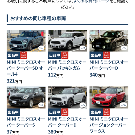
お取引に関するご不明点については、
よくある質問ページ
をご確認く
ださい。
おすすめの同じ車種の車両
9
2
9
出品中
出品中
出品中
MINI
ミニクロスオー
MINI
ミニクロスオー
MINI
ミニクロスオー
バー
クーパーSD オ
バー
バッキンガム
バー
クーパーD
ール4
112
340
万円
万円
321
万円
5
6
12
出品中
出品中
出品中
MINI
ミニクロスオー
MINI
ミニクロスオー
MINI
ミニクロスオー
バー
クーパーS
バー
クーパーD
バー
ジョンクーパー
37
380
ワークス
万円
万円