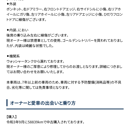
⚫︎外装

ボンネット、右ドアミラー、右フロントドアエッジ、右サイドシルに小傷、右リアホ
イールにガリ傷、左リアホイールに小傷、左リアドアエッジに小傷、ひだりフロン
トドアに線傷がございます。

⚫︎内装、におい

後席の乗り込み左右に線傷がございます。

現オーナー様は禁煙車としての使用、ゴールデンレトリバーを買われておりまし
たが、内装は綺麗な状態でした。

⚫︎機関系

ウォッシャータンクから漏れております。

現オーナー様のご厚意により修理してからのお渡しとなります。詳細につきまし
てはお問い合わせをお願いいたします。

本車両は、7年以上前の車両のため、車両に対する予防整備(消耗品等)の不具
合、劣化等に関しては免責事項となります。
オーナーと愛車の出会いと乗り方
【購入】

令和3年9月に58839kmで中古購入されております。
