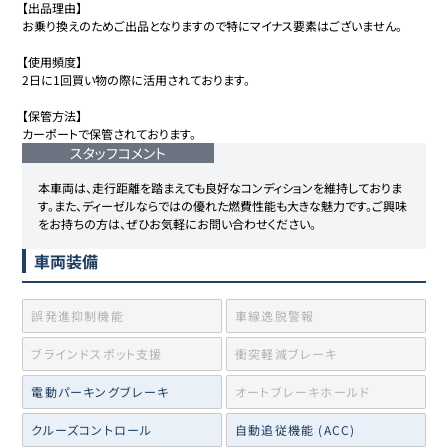
【出品理由】

お乗り換えのためご出品となりますので特にマイナス要素はございません。

【使用頻度】

2日に1回買い物の際に活用されております。

【保管方法】

カーポートで保管されております。
スタッフコメント
本車両は、走行距離を踏まえても良好なコンディションを維持しておりま
す。また、ディーゼルならではの優れた燃費性能も大きな魅力です。ご興味
をお持ちの方は、ぜひお気軽にお問い合わせください。
車両装備
誤発進抑制機能
車線逸脱警報
ブラインドスポット支援
衝突軽減ブレーキ
電動パーキングブレーキ
オートブレーキホールド
クルーズコントロール
自動追従機能 (ACC)