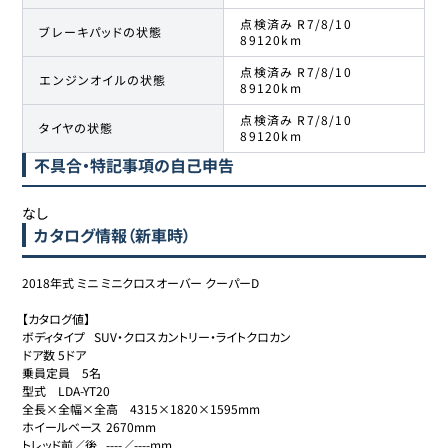
点検済み R7/8/10
ブレーキパッドの状態
89120km
点検済み R7/8/10
エンジンオイルの状態
89120km
点検済み R7/8/10
タイヤの状態
89120km
不具合・特記事項の自己申告
なし
カタログ情報（新車時）
2018年式 ミニ ミニクロスオーバー クーパーD

【カタログ値】

ボディタイプ	SUV・クロスカントリー・ライトクロカン

ドア数	5ドア

乗員定員	5名

型式	LDA-YT20

全長×全幅×全高	4315×1820×1595mm

ホイールベース	2670mm

トレッド前／後	----／----mm
