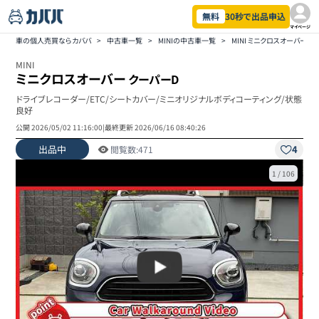
無料
30秒で出品申込
マイページ
車の個人売買ならカババ
>
中古車一覧
>
MINIの中古車一覧
>
MINI ミニクロスオーバー
MINI
ミニクロスオーバー
クーパーD
ドライブレコーダー/ETC/シートカバー/ミニオリジナルボディコーティング/状態
良好
公開
2026/05/02 11:16:00
|
最終更新
2026/06/16 08:40:26
出品中
4
閲覧数:
471
1
/
106