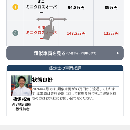
ミニ
ミニクロスオーバ
94.8万円
89
万円
ー
MINI
ミニクロスオーバ
147.2万円
133
万円
ー
類似車両を見る
※外部サイトに移動します。
鑑定士の車両総評
状態良好
2026年4月では、類似車両が83万円から流通しておりま
す。本車両は走行距離に対して状態良好です。ご興味お待
ちの方はお気軽にお問い合わせください。
篠塚 拓海
AIS検定四輪

3級保持者