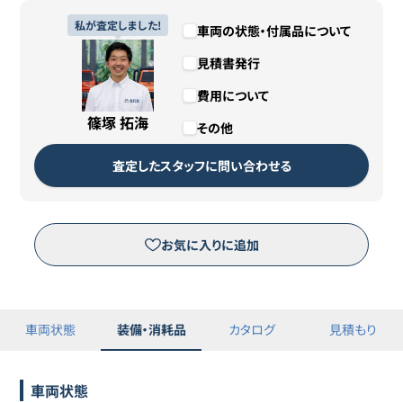
リース期間
私が査定しました!
7年1ヶ月
車両の状態・付属品について
見積書発行
支払総額
2,635,000円（税込）
費用について
残価
1,000円
篠塚 拓海
その他
カババリースについて詳しくは
こちら
査定したスタッフに問い合わせる
リースのお申し込みはこちら
お気に入りに追加
※三菱オートリース（株）が運営するピタクルサイトへ移動します。
車両状態
装備・消耗品
カタログ
見積もり
車両状態