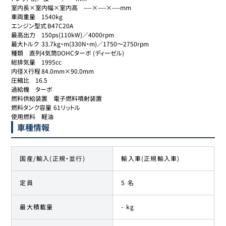
室内長×室内幅×室内高	----×----×----mm

車両重量	1540kg

エンジン型式	B47C20A

最高出力	150ps(110kW)／4000rpm

最大トルク	33.7kg・m(330N・m)／1750～2750rpm

種類	直列4気筒DOHCターボ (ディーゼル)

総排気量	1995cc

内径Ｘ行程	84.0mm×90.0mm

圧縮比	16.5

過給機	ターボ

燃料供給装置	電子燃料噴射装置

燃料タンク容量	61リットル

使用燃料	軽油
車種情報
国産/輸入(正規・並行)
輸入車(正規輸入車)
定員
5 名
最大積載量
- kg