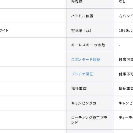
修復歴
なし
ハンドル位置
右ハン
ワイト
排気量 (cc)
1960cc
キーレスキーの本数
-
スタンダード保証
付帯可
プラチナ保証
付帯不
福祉車両
福祉車
キャンピングカー
キャン
コーティング施工ブラ
ディーラ
ンド