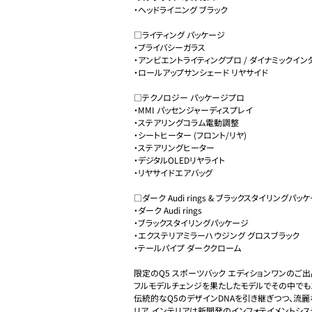
・ヘッドライニング ブラック

□ライティング パッケージ

・プライバシーガラス

・アンビエントライティングプロ / ダイナミックイン
・ロールアップサンシェード リヤサイド

□テクノロジー パッケージプロ

・MMI パッセンジャーディスプレイ

・ステアリングコラム電動調整

・シートヒーター (フロント/リヤ)

・ステアリングヒーター

・デジタルOLEDリヤライト

・リヤサイドエアバッグ

□ダーク Audi rings & ブラックスタイリングパッケージ (
・ダーク Audi rings

・ブラックスタイリングパッケージ

・エクステリアミラーハウジング グロスブラック

・テールパイプ ダーククローム

限定のQ5 スポーツバック エディションワンのご出品
フルモデルチェンジを果たしたモデルでその中でも1
伝統的なQ5のデザインDNAを引き継ぎつつ、流
リア。インテリアは新開発のインフォテイメントシ