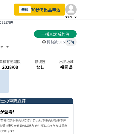
30秒で出品申込
無料
マイページ
 655万円
一括査定 成約済
4
閲覧数:
315
ンオーナー
車検有効期限
修復歴
出品地域
2028/08
なし
福岡県
定士の車両総評
ーが登場！
中古車市場に類似車両はございません。本車両は新車本体
の金額で乗り出せるのは魅力です！気になった方は是非
ております！