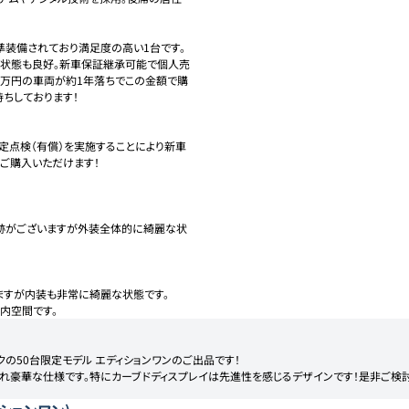
準装備されており満足度の高い1台です。
で状態も良好。新車保証継承可能で個人売
0万円の車両が約1年落ちでこの金額で購
ちしております！

定点検（有償）を実施することにより新車
購入いただけます！

た跡がございますが外装全体的に綺麗な状
すが内装も非常に綺麗な状態です。

の50台限定モデル エディションワンのご出品です！

れ豪華な仕様です。特にカーブドディスプレイは先進性を感じるデザインです！是非ご検討