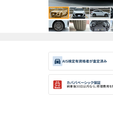
AIS検定有資格者が査定済み
カババベーシック保証
納車後30日以内なら、修理費用