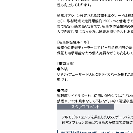
性も向上しております。

通常オプション設定される装備も本グレードは標
さらに取材時点で走行距離約1500kmと低走行
買でも安心感の高い1台です。新車本体価格約95
入できます。気になった方は是非お問い合わせお待
【新車保証継承可能】

最寄りの正規ディーラーにて12ヶ月点検相当の法
保証も継承可能なため個人売買ながらも安心してご
【車両状態】

●外装

リヤディフューザートリムにボディカバーが擦れ
態です。

●内装

運転席サイドサポートに使用に伴うシワはございま
スタッフコメント
フルモデルチェンジを果たしたQ5スポーツバック
通常オプション装備となるものが標準で装備さ