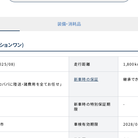
装備・消耗品
ションワン)
025/08)
走行距離
1,800k
新車時の保証
継承でき
カババに陸送・諸費用を全てお任せ」
新車時の特別保証期
-
限
市
車検有効期限
2028/0