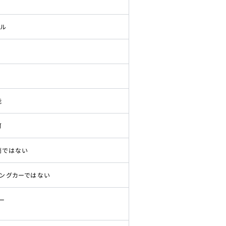
ドル
能
可
両ではない
ピングカーではない
ー