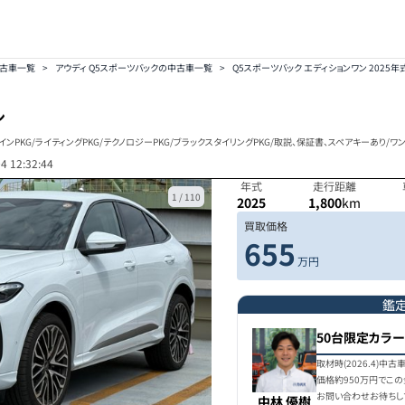
中古車一覧
>
アウディ Q5スポーツバックの中古車一覧
>
Q5スポーツバック エディションワン 2025年式
ン
インPKG/ライティングPKG/テクノロジーPKG/ブラックスタイリングPKG/取説、保証書、スペアキーあり/ワ
4 12:32:44
年式
走行距離
1
/
110
2025
1,800
km
買取価格
655
万円
鑑
50台限定カラ
取材時(2026.4)
価格約950万円でこ
お問い合わせお待ちし
中林 優樹