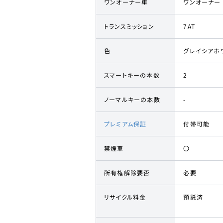
ワンオーナー車
ワンオーナー
トランスミッション
7AT
色
グレイシアホ
スマートキーの本数
2
ノーマルキーの本数
-
プレミアム保証
付帯可能
禁煙車
〇
所有権解除要否
必要
リサイクル料金
預託済