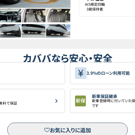
AIS検定四輪

3級保持者
カババなら安心・安全
3.9%のローン利用可能
新車保証継承
新車登録時に付いていた保
を無料で保証
です
お気に入りに追加