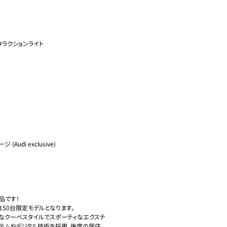
タラクションライト

Audi exclusive)

です！

50台限定モデルとなります。

麗なクーペスタイルでスポーティなエクステ
ステムやデジタル技術を採用。後席の居住