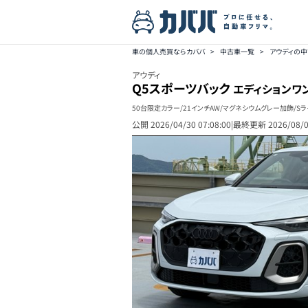
車の個人売買ならカババ
>
中古車一覧
>
アウディの
アウディ
Q5スポーツバック
エディションワ
50台限定カラー/21インチAW/マグネシウムグレー加飾/Sラ
公開
2026/04/30 07:08:00
|
最終更新
2026/08/0