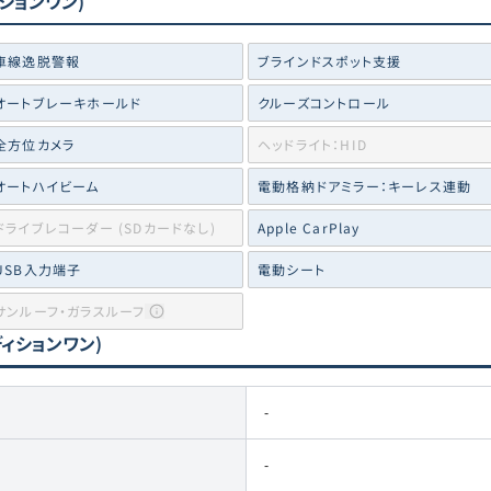
ションワン)
車線逸脱警報
ブラインドスポット支援
オートブレーキホールド
クルーズコントロール
全方位カメラ
ヘッドライト：HID
オートハイビーム
電動格納ドアミラー：キーレス連動
ドライブレコーダー (SDカードなし)
Apple CarPlay
USB入力端子
電動シート
サンルーフ・ガラスルーフ
ディションワン)
-
-