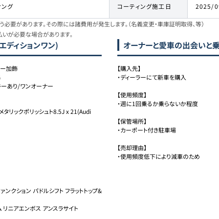
ィング
コーティング施工日
2025/0
必要があります。その際には諸費用が発生します。（名義変更・車庫証明取得、等）
払いが必要な場合があります。
 エディションワン)
オーナーと愛車の出会いと
レー加飾
【購入先】

G
・ディーラーにて新車を購入

キーあり/ワンオーナー
【使用頻度】

・週に1回乗るか乗らないか程度

クポリッシュト8.5J x 21(Audi 
【保管場所】

・カーポート付き駐車場

【売却理由】

・使用頻度低下により減車のため
ァンクション パドルシフト フラットトップ&
 リニアエンボス アンスラサイト
