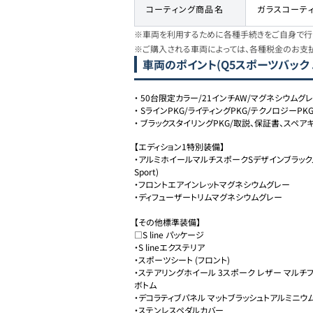
コーティング商品名
ガラスコーテ
※車両を利用するために各種手続きをご自身で行う
※ご購入される車両によっては、各種税金のお支
車両のポイント
(Q5スポーツバック
・
50台限定カラー/21インチAW/マグネシウムグ
・
SラインPKG/ライティングPKG/テクノロジーPK
・
ブラックスタイリングPKG/取説、保証書、スペア
【エディション1特別装備】

・アルミホイールマルチスポークSデザインブラックメタリッ
Sport) 

・フロントエアインレットマグネシウムグレー

・ディフューザートリムマグネシウムグレー

【その他標準装備】

□S line パッケージ

・S lineエクステリア

・スポーツシート (フロント)

・ステアリングホイール 3スポーク レザー マルチフ
ボトム

・デコラティブパネル マットブラッシュトアルミニウム
・ステンレスペダルカバー
