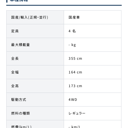
国産/輸入(正規・並行)
国産車
定員
4 名
最大積載量
- kg
全長
355 cm
全幅
164 cm
全高
173 cm
駆動方式
4WD
燃料の種類
レギュラー
燃費(km/L)
- km/L