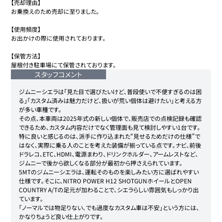
【売却理由】

お乗換えのため売却に至りました。

【使用頻度】

お出かけの際に使用されております。

【保管方法】

屋根付き駐車場にて保管されております。
スタッフコメント
ジムニーシエラは「見た目で選びたいけど、普段使いで不便すぎるのは困
る」「カスタム済みは魅力だけど、扱いが荒い個体は避けたい」と考える方
が多い車種です。

その点、本車両は2025年式の新しい個体で、販売店での点検記録も確認
できるため、カスタム内容だけでなく管理面も見て検討しやすい1台です。

特に良いと感じるのは、派手に作り込まれた“見せるためだけの仕様”で
はなく、実際に乗る人のことを考えた装備が揃っている点です。ナビ、前後
ドラレコ、ETC、HDMI、電源まわり、ドリンクホルダー、アームレストなど、
ジムニーで後から欲しくなる部分が最初から押さえられています。

5MTのジムニーシエラは、運転そのものを楽しみたい方に選ばれやすい
仕様です。そこに、NITRO POWER H12 SHOTGUNホイールとOPEN 
COUNTRY A/Tの足元が加わることで、シエラらしい雰囲気もしっかり出
ています。

「ノーマルでは物足りない、でも過度なカスタム車は不安」という方には、
かなりちょうど良い仕上がりです。
