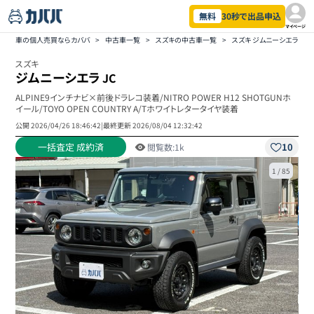
無料
30秒で出品申込
マイページ
車の個人売買ならカババ
>
中古車一覧
>
スズキの中古車一覧
>
スズキ ジムニーシエラの
スズキ
ジムニーシエラ
JC
ALPINE9インチナビ×前後ドラレコ装着/NITRO POWER H12 SHOTGUNホ
イール/TOYO OPEN COUNTRY A/Tホワイトレタータイヤ装着
公開
2026/04/26 18:46:42
|
最終更新
2026/08/04 12:32:42
一括査定 成約済
10
閲覧数:
1k
1
/
85