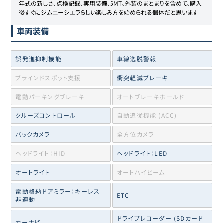
年式の新しさ、点検記録、実用装備、5MT、外装のまとまりを含めて、購入
車両装備
誤発進抑制機能
車線逸脱警報
ブラインドスポット支援
衝突軽減ブレーキ
電動パーキングブレーキ
オートブレーキホールド
クルーズコントロール
自動追従機能 (ACC)
バックカメラ
全方位カメラ
ヘッドライト：HID
ヘッドライト：LED
オートライト
オートハイビーム
電動格納ドアミラー：キーレス
ETC
非連動
ドライブレコーダー (SDカード
カーナビ