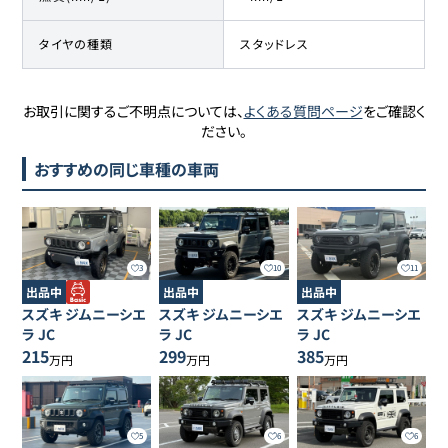
タイヤの種類
スタッドレス
お取引に関するご不明点については、
よくある質問ページ
をご確認く
ださい。
おすすめの同じ車種の車両
3
10
11
出品中
出品中
出品中
スズキ
ジムニーシエ
スズキ
ジムニーシエ
スズキ
ジムニーシエ
ラ
JC
ラ
JC
ラ
JC
215
299
385
万円
万円
万円
5
6
6