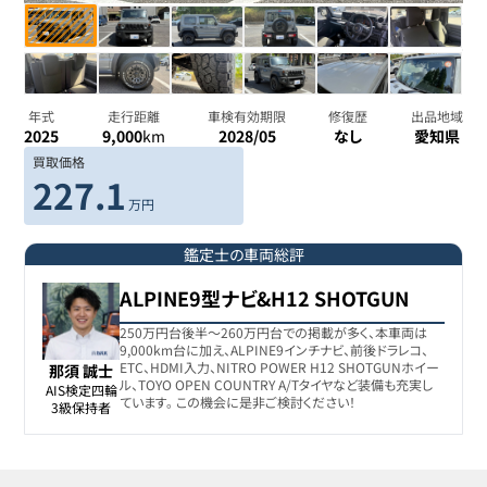
年式
走行距離
車検有効期限
修復歴
出品地域
2025
9,000
km
2028/05
なし
愛知県
買取価格
227.1
万円
鑑定士の車両総評
ALPINE9型ナビ&H12 SHOTGUN
250万円台後半〜260万円台での掲載が多く、本車両は
9,000km台に加え、ALPINE9インチナビ、前後ドラレコ、
ETC、HDMI入力、NITRO POWER H12 SHOTGUNホイー
那須 誠士
ル、TOYO OPEN COUNTRY A/Tタイヤなど装備も充実し
AIS検定四輪

ています。 この機会に是非ご検討ください！
3級保持者