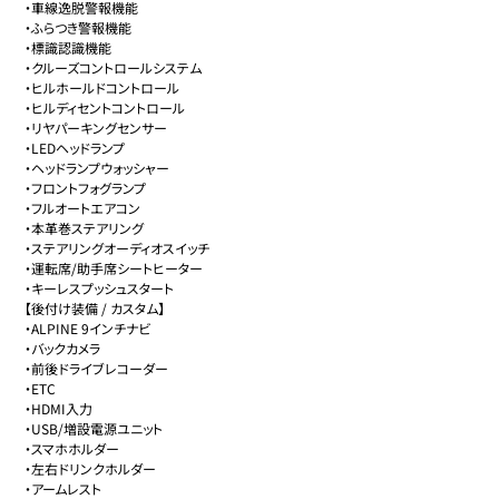
・車線逸脱警報機能

・ふらつき警報機能

・標識認識機能

・クルーズコントロールシステム

・ヒルホールドコントロール

・ヒルディセントコントロール

・リヤパーキングセンサー

・LEDヘッドランプ

・ヘッドランプウォッシャー

・フロントフォグランプ

・フルオートエアコン

・本革巻ステアリング

・ステアリングオーディオスイッチ

・運転席/助手席シートヒーター

・キーレスプッシュスタート

【後付け装備 / カスタム】

・ALPINE 9インチナビ

・バックカメラ

・前後ドライブレコーダー

・ETC

・HDMI入力

・USB/増設電源ユニット

・スマホホルダー

・左右ドリンクホルダー

・アームレスト
