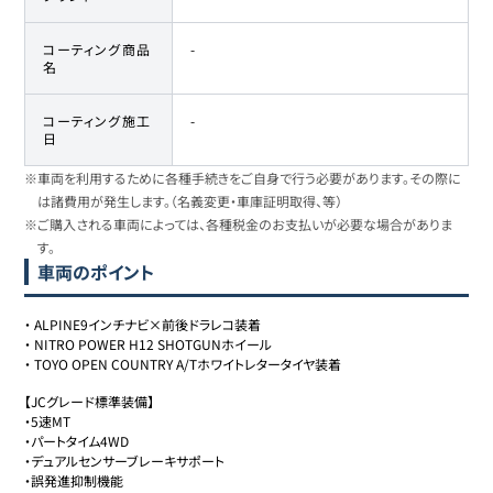
コーティング商品
-
名
コーティング施工
-
日
※車両を利用するために各種手続きをご自身で行う必要があります。その際に
は諸費用が発生します。（名義変更・車庫証明取得、等）
※ご購入される車両によっては、各種税金のお支払いが必要な場合がありま
す。
車両のポイント
・
ALPINE9インチナビ×前後ドラレコ装着
・
NITRO POWER H12 SHOTGUNホイール
・
TOYO OPEN COUNTRY A/Tホワイトレタータイヤ装着
【JCグレード標準装備】

・5速MT

・パートタイム4WD

・デュアルセンサーブレーキサポート

・誤発進抑制機能
