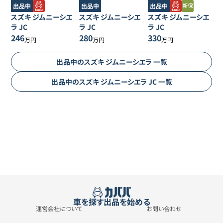
出品中
出品中
出品中
スズキ
ジムニーシエ
スズキ
ジムニーシエ
スズキ
ジムニーシエ
ラ
JC
ラ
JC
ラ
JC
246
280
330
万円
万円
万円
出品中の
スズキ
ジムニーシエラ
一覧
出品中の
スズキ
ジムニーシエラ
JC
一覧
車を探す
出品を始める
運営会社について
お問い合わせ