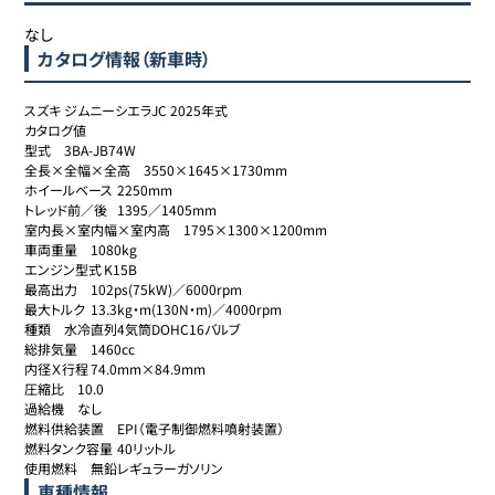
なし
カタログ情報（新車時）
スズキ ジムニーシエラJC 2025年式 

カタログ値

型式	3BA-JB74W

全長×全幅×全高	3550×1645×1730mm

ホイールベース	2250mm

トレッド前／後	1395／1405mm

室内長×室内幅×室内高	1795×1300×1200mm

車両重量	1080kg

エンジン型式	K15B

最高出力	102ps(75kW)／6000rpm

最大トルク	13.3kg・m(130N・m)／4000rpm

種類	水冷直列4気筒DOHC16バルブ

総排気量	1460cc

内径Ｘ行程	74.0mm×84.9mm

圧縮比	10.0

過給機	なし

燃料供給装置	EPI（電子制御燃料噴射装置）

燃料タンク容量	40リットル

使用燃料	無鉛レギュラーガソリン
車種情報