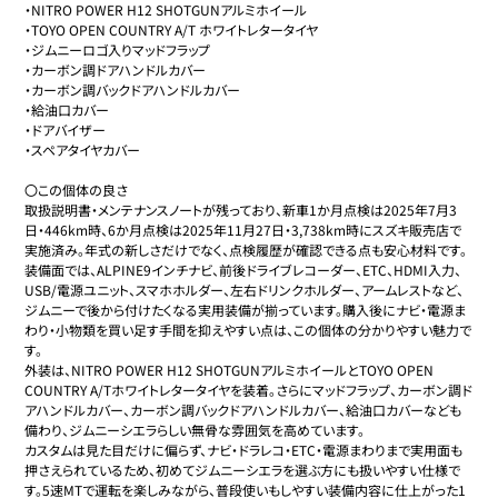
・NITRO POWER H12 SHOTGUNアルミホイール

・TOYO OPEN COUNTRY A/T ホワイトレタータイヤ

・ジムニーロゴ入りマッドフラップ

・カーボン調ドアハンドルカバー

・カーボン調バックドアハンドルカバー

・給油口カバー

・ドアバイザー

・スペアタイヤカバー

〇この個体の良さ

取扱説明書・メンテナンスノートが残っており、新車1か月点検は2025年7月3
日・446km時、6か月点検は2025年11月27日・3,738km時にスズキ販売店で
実施済み。年式の新しさだけでなく、点検履歴が確認できる点も安心材料です。

装備面では、ALPINE9インチナビ、前後ドライブレコーダー、ETC、HDMI入力、
USB/電源ユニット、スマホホルダー、左右ドリンクホルダー、アームレストなど、
ジムニーで後から付けたくなる実用装備が揃っています。購入後にナビ・電源ま
わり・小物類を買い足す手間を抑えやすい点は、この個体の分かりやすい魅力で
す。

外装は、NITRO POWER H12 SHOTGUNアルミホイールとTOYO OPEN 
COUNTRY A/Tホワイトレタータイヤを装着。さらにマッドフラップ、カーボン調ド
アハンドルカバー、カーボン調バックドアハンドルカバー、給油口カバーなども
備わり、ジムニーシエラらしい無骨な雰囲気を高めています。

カスタムは見た目だけに偏らず、ナビ・ドラレコ・ETC・電源まわりまで実用面も
押さえられているため、初めてジムニーシエラを選ぶ方にも扱いやすい仕様で
す。5速MTで運転を楽しみながら、普段使いもしやすい装備内容に仕上がった1