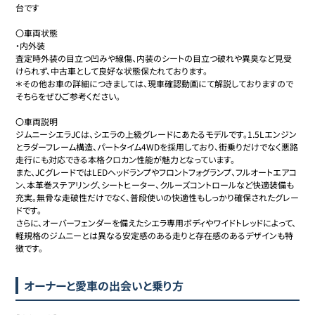
台です

〇車両状態

・内外装

査定時外装の目立つ凹みや線傷、内装のシートの目立つ破れや異臭など見受
けられず、中古車として良好な状態保たれております。

＊その他お車の詳細につきましては、現車確認動画にて解説しておりますので
そちらをぜひご参考ください。

〇車両説明

ジムニーシエラJCは、シエラの上級グレードにあたるモデルです。1.5Lエンジン
とラダーフレーム構造、パートタイム4WDを採用しており、街乗りだけでなく悪路
走行にも対応できる本格クロカン性能が魅力となっています。

また、JCグレードではLEDヘッドランプやフロントフォグランプ、フルオートエアコ
ン、本革巻ステアリング、シートヒーター、クルーズコントロールなど快適装備も
充実。無骨な走破性だけでなく、普段使いの快適性もしっかり確保されたグレー
ドです。

さらに、オーバーフェンダーを備えたシエラ専用ボディやワイドトレッドによって、
軽規格のジムニーとは異なる安定感のある走りと存在感のあるデザインも特
徴です。
オーナーと愛車の出会いと乗り方