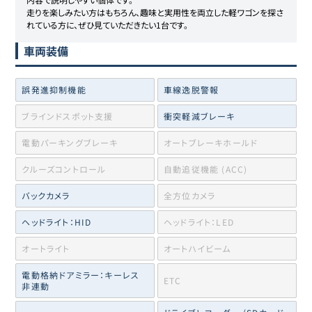
走りを楽しみたい方はもちろん、趣味と実用性を両立した軽ワゴンを探さ
れている方に、ぜひ見ていただきたい1台です。
車両装備
誤発進抑制機能
車線逸脱警報
ブラインドスポット支援
衝突軽減ブレーキ
電動パーキングブレーキ
オートブレーキホールド
クルーズコントロール
自動追従機能 (ACC)
バックカメラ
全方位カメラ
ヘッドライト：HID
ヘッドライト：LED
オートライト
オートハイビーム
電動格納ドアミラー：キーレス
ETC
非連動