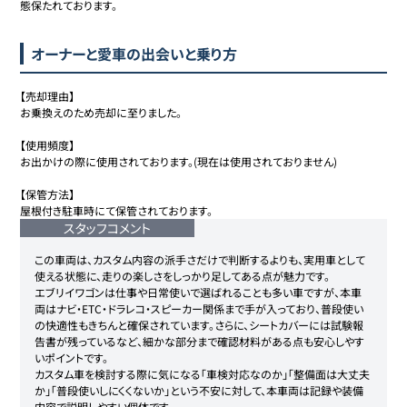
態保たれております。
オーナーと愛車の出会いと乗り方
【売却理由】

お乗換えのため売却に至りました。

【使用頻度】

お出かけの際に使用されております。(現在は使用されておりません)

【保管方法】

屋根付き駐車時にて保管されております。
スタッフコメント
この車両は、カスタム内容の派手さだけで判断するよりも、実用車として
使える状態に、走りの楽しさをしっかり足してある点が魅力です。

エブリイワゴンは仕事や日常使いで選ばれることも多い車ですが、本車
両はナビ・ETC・ドラレコ・スピーカー関係まで手が入っており、普段使い
の快適性もきちんと確保されています。さらに、シートカバーには試験報
告書が残っているなど、細かな部分まで確認材料がある点も安心しやす
いポイントです。

カスタム車を検討する際に気になる「車検対応なのか」「整備面は大丈夫
か」「普段使いしにくくないか」という不安に対して、本車両は記録や装備
内容で説明しやすい個体です。
