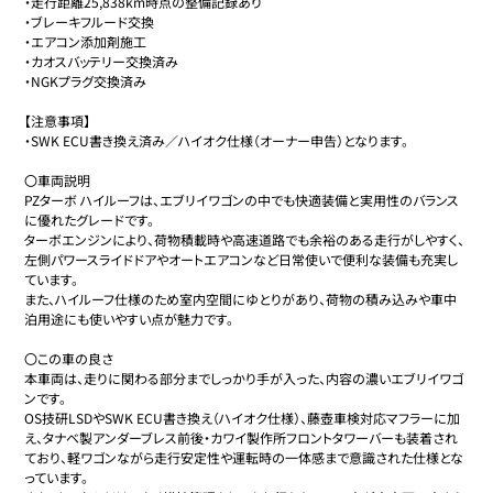
・走行距離25,838km時点の整備記録あり

・ブレーキフルード交換

・エアコン添加剤施工

・カオスバッテリー交換済み

・NGKプラグ交換済み

【注意事項】

・SWK ECU書き換え済み／ハイオク仕様（オーナー申告）となります。

〇車両説明

PZターボ ハイルーフは、エブリイワゴンの中でも快適装備と実用性のバランス
に優れたグレードです。

ターボエンジンにより、荷物積載時や高速道路でも余裕のある走行がしやすく、
左側パワースライドドアやオートエアコンなど日常使いで便利な装備も充実し
ています。

また、ハイルーフ仕様のため室内空間にゆとりがあり、荷物の積み込みや車中
泊用途にも使いやすい点が魅力です。

〇この車の良さ

本車両は、走りに関わる部分までしっかり手が入った、内容の濃いエブリイワゴ
ンです。

OS技研LSDやSWK ECU書き換え（ハイオク仕様）、藤壺車検対応マフラーに加
え、タナベ製アンダーブレス前後・カワイ製作所フロントタワーバーも装着され
ており、軽ワゴンながら走行安定性や運転時の一体感まで意識された仕様とな
っています。
