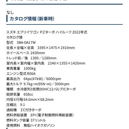
なし
カタログ情報（新車時）
スズキ エブリイワゴン ＰＺターボ ハイルーフ 2022年式

カタログ値

型式	3BA-DA17W

全長×全幅×全高	3395×1475×1910mm

ホイールベース	2430mm

トレッド前／後	1300／1280mm

室内長×室内幅×室内高	2240×1355×1420mm

車両重量	1000kg

エンジン型式	R06A

最高出力	64ps(47kW)／6000rpm

最大トルク	9.7kg・m(95N・m)／3000rpm

種類	水冷直列3気筒DOHC12バルブICターボ

総排気量	658cc

内径Ｘ行程	64.0mm×68.2mm

圧縮比	9.1

過給機	ＩＣ付きターボ

燃料供給装置	EPI（電子制御燃料噴射装置）

燃料タンク容量	37リットル

使用燃料	無鉛ハイオクガソリン