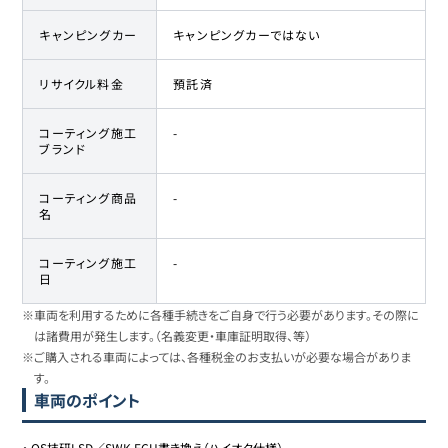
キャンピングカー
キャンピングカーではない
リサイクル料金
預託済
コーティング施工
-
ブランド
コーティング商品
-
名
コーティング施工
-
日
※車両を利用するために各種手続きをご自身で行う必要があります。その際に
は諸費用が発生します。（名義変更・車庫証明取得、等）
※ご購入される車両によっては、各種税金のお支払いが必要な場合がありま
す。
車両のポイント
・
OS技研LSD／SWK ECU書き換え（ハイオク仕様）