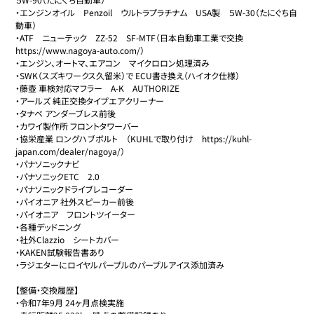
・エンジンオイル　Penzoil　ウルトラプラチナム　USA製　５W-30（たにぐち自
動車）

・ATF　ニューテック　ZZ-52　SF-MTF（日本自動車工業で交換　
https://www.nagoya-auto.com/）

・エンジン、オートマ、エアコン　マイクロロン処理済み

・SWK（スズキワークス久留米）で ECU書き換え（ハイオク仕様）

・藤壺 車検対応マフラー　A-K　AUTHORIZE

・アールズ 純正交換タイプエアクリーナー

・タナベ アンダーブレス前後

・カワイ製作所 フロントタワーバー

・協栄産業 ロングハブボルト　（KUHLで取り付け　https://kuhl-
japan.com/dealer/nagoya/）

・パナソニックナビ

・パナソニックETC　2.0

・パナソニックドライブレコーダー

・パイオニア 社外スピーカー前後

・パイオニア　フロントツイーター

・各種デッドニング

・社外Clazzio　シートカバー

・KAKEN試験報告書あり

・ラジエターにロイヤルパープルのパープルアイス添加済み

【整備・交換履歴】

・令和7年9月 24ヶ月点検実施
