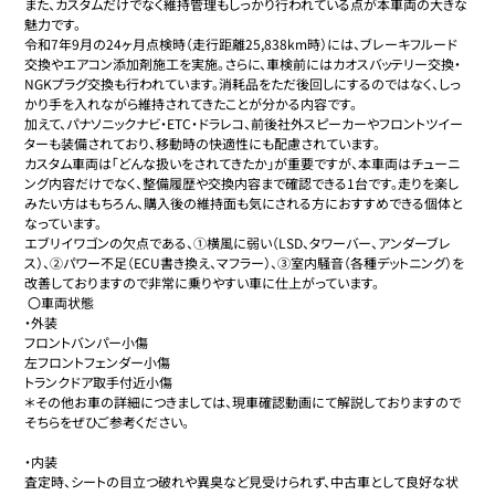
また、カスタムだけでなく維持管理もしっかり行われている点が本車両の大きな
魅力です。

令和7年9月の24ヶ月点検時（走行距離25,838km時）には、ブレーキフルード
交換やエアコン添加剤施工を実施。さらに、車検前にはカオスバッテリー交換・
NGKプラグ交換も行われています。消耗品をただ後回しにするのではなく、しっ
かり手を入れながら維持されてきたことが分かる内容です。

加えて、パナソニックナビ・ETC・ドラレコ、前後社外スピーカーやフロントツイー
ターも装備されており、移動時の快適性にも配慮されています。

カスタム車両は「どんな扱いをされてきたか」が重要ですが、本車両はチューニ
ング内容だけでなく、整備履歴や交換内容まで確認できる1台です。走りを楽し
みたい方はもちろん、購入後の維持面も気にされる方におすすめできる個体と
なっています。

エブリイワゴンの欠点である、①横風に弱い（LSD、タワーバー、アンダーブレ
ス）、②パワー不足（ECU書き換え、マフラー）、③室内騒音（各種デットニング）を
改善しておりますので非常に乗りやすい車に仕上がっています。

 〇車両状態

・外装

フロントバンパー小傷

左フロントフェンダー小傷

トランクドア取手付近小傷

＊その他お車の詳細につきましては、現車確認動画にて解説しておりますので
そちらをぜひご参考ください。

・内装

査定時、シートの目立つ破れや異臭など見受けられず、中古車として良好な状