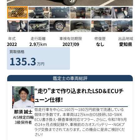
年式
走行距離
車検有効期限
修復歴
出品地域
2022
2.9
万km
2027/09
なし
愛知県
買取価格
135.3
万円
鑑定士の車両総評
“走り”まで作り込まれたLSD＆ECUチ
ューン仕様！
低走行車を中心に160万〜180万円前後で流通している
那須 誠士
個体が多数です。 本車両は2万km台OS技研LSD・SWK
AIS検定四輪

ECU書き換え・藤壺車検対応マフラー、さらに、令和7年9月
3級保持者
の24ヶ月点検記録や、車検前のカオスバッテリー・NGKプ
ラグ交換までされております。 この機会に是非ご検討くだ
さい！