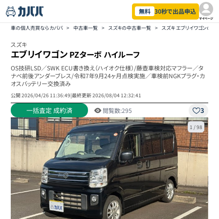
無料
30秒で出品申込
マイページ
車の個人売買ならカババ
>
中古車一覧
>
スズキの中古車一覧
>
スズキ エブリイワゴンの中
スズキ
エブリイワゴン
PZターボ ハイルーフ
OS技研LSD／SWK ECU書き換え（ハイオク仕様）/藤壺車検対応マフラー／タ
ナベ前後アンダーブレス/令和7年9月24ヶ月点検実施／車検前NGKプラグ・カ
オスバッテリー交換済み
公開
2026/04/26 11:36:49
|
最終更新
2026/08/04 12:32:41
一括査定 成約済
3
閲覧数:
295
1
/
98