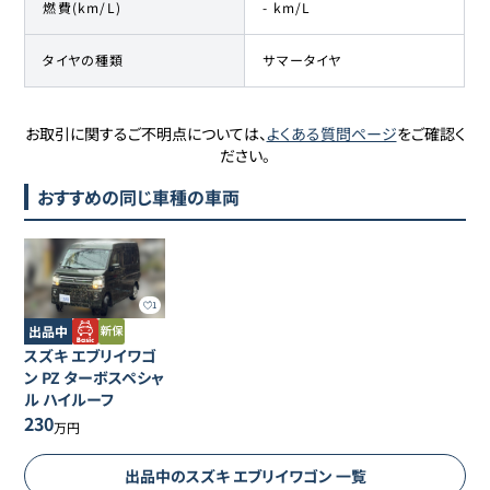
燃費(km/L)
- km/L
タイヤの種類
サマータイヤ
お取引に関するご不明点については、
よくある質問ページ
をご確認く
ださい。
おすすめの同じ車種の車両
1
出品中
スズキ
エブリイワゴ
ン
PZ ターボスペシャ
ル ハイルーフ
230
万円
出品中の
スズキ
エブリイワゴン
一覧