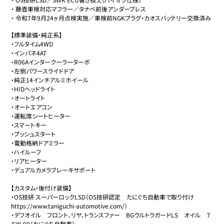
・
藤壺車検対応マフラー／タナベ前後アンダーブレス
・
令和7年9月24ヶ月点検実施／車検前NGKプラグ・カオスバッテリー交換済み
【標準装備・純正系】

・フルタイム4WD

・インパネ4AT

・R06Aインタークーラーターボ

・左側パワースライドドア

・純正14インチアルミホイール

・HIDヘッドライト

・オートライト

・オートエアコン

・運転席シートヒーター

・スマートキー

・プッシュスタート

・電動格納ドアミラー

・ハイルーフ

・リアヒーター

・デュアルカメラブレーキサポート

【カスタム・後付け装備】

・OS技研 スーパーロックLSD（OS技研認定　たにぐち自動車で取り付け　
https://www.taniguchi-automotive.com/）

・デフオイル　フロント、リヤ、トランスファー　BGウルトラガードLS　オイル　７
５W-90（たにぐち自動車）
