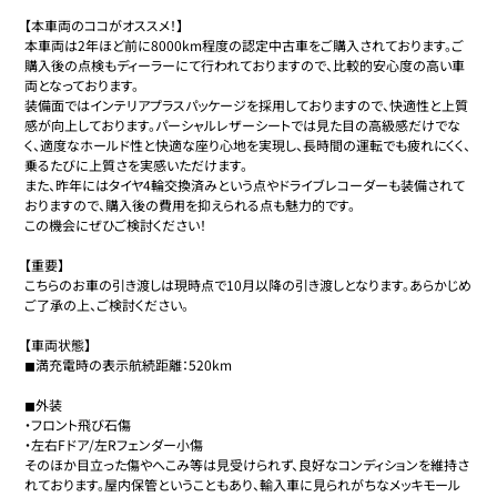
【本車両のココがオススメ！】

本車両は2年ほど前に8000km程度の認定中古車をご購入されております。ご
購入後の点検もディーラーにて行われておりますので、比較的安心度の高い車
両となっております。

装備面ではインテリアプラスパッケージを採用しておりますので、快適性と上質
感が向上しております。パーシャルレザーシートでは見た目の高級感だけでな
く、適度なホールド性と快適な座り心地を実現し、長時間の運転でも疲れにくく、
乗るたびに上質さを実感いただけます。

また、昨年にはタイヤ4輪交換済みという点やドライブレコーダーも装備されて
おりますので、購入後の費用を抑えられる点も魅力的です。

この機会にぜひご検討ください！

【重要】

こちらのお車の引き渡しは現時点で10月以降の引き渡しとなります。あらかじめ
ご了承の上、ご検討ください。

【車両状態】

◼︎満充電時の表示航続距離：520km

◼︎外装

・フロント飛び石傷

・左右Fドア/左Rフェンダー小傷

そのほか目立った傷やへこみ等は見受けられず、良好なコンディションを維持さ
れております。屋内保管ということもあり、輸入車に見られがちなメッキモール