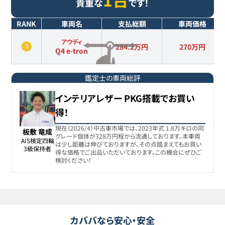
貴重な
です！
RANK
車両名
支払総額
車両価格
アウディ
284.2万円
270
万円
Q4 e-tron
鑑定士の車両総評
インテリアレザー PKG搭載でお買い
得！
現在（2026/4）中古車市場では、2023年式 1.8万キロの同
板敷 竜成
グレード個体が328万円程から流通しております。本車両
AIS検定四輪

は少し距離は伸びておりますが、その点踏まえてもお買い
3級保持者
得な価格でご出品いただいております。この機会にぜひご
検討ください！
カババなら安心・安全