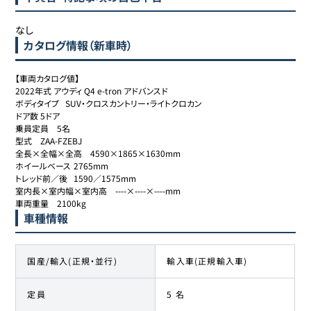
なし
カタログ情報（新車時）
【車両カタログ値】

2022年式 アウディ Q4 e-tron アドバンスド

ボディタイプ	SUV・クロスカントリー・ライトクロカン

ドア数	5ドア

乗員定員	5名

型式	ZAA-FZEBJ

全長×全幅×全高	4590×1865×1630mm

ホイールベース	2765mm

トレッド前／後	1590／1575mm

室内長×室内幅×室内高	----×----×----mm

車両重量	2100kg
車種情報
国産/輸入(正規・並行)
輸入車(正規輸入車)
定員
5 名