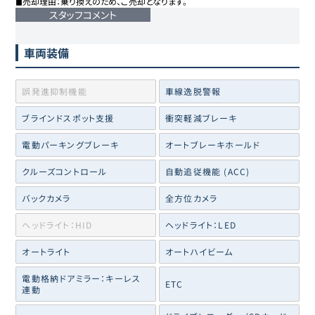
◼︎売却理由：乗り換えのため、ご売却となります。
スタッフコメント
車両装備
誤発進抑制機能
車線逸脱警報
ブラインドスポット支援
衝突軽減ブレーキ
電動パーキングブレーキ
オートブレーキホールド
クルーズコントロール
自動追従機能 (ACC)
バックカメラ
全方位カメラ
ヘッドライト：HID
ヘッドライト：LED
オートライト
オートハイビーム
電動格納ドアミラー：キーレス
ETC
連動