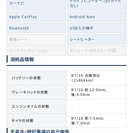
ドライブレコーダー (SDカード
カーナビ
なし)
Apple CarPlay
Android Auto
Bluetooth
USB入力端子
電動シート
シートヒーター
シートベンチレーション
サンルーフ・ガラスルーフ
消耗品情報
R7/10 点検済み
バッテリーの状態
（21464km）
R7/10 前:12.0mm,
ブレーキパッドの状態
後:4.5mm
エンジンオイルの状態
-
R7/10 前:7.5mm,
タイヤの状態
後:7.3mm
不具合・特記事項の自己申告