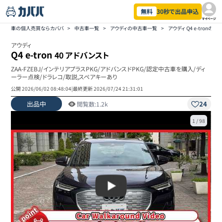
無料
30秒で出品申込
マイページ
車の個人売買ならカババ
>
中古車一覧
>
アウディの中古車一覧
>
アウディ Q4 e-tronの
アウディ
Q4 e-tron
40 アドバンスト
ZAA-FZEBJ/インテリアプラスPKG/アドバンスドPKG/認定中古車を購入/ディ
ーラー点検/ドラレコ/取説,スペアキーあり
公開
2026/06/02 08:48:04
|
最終更新
2026/07/24 21:31:01
出品中
24
閲覧数:
1.2k
1
/
98