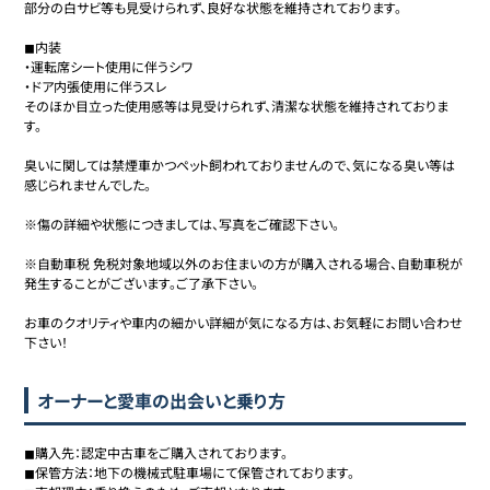
部分の白サビ等も見受けられず、良好な状態を維持されております。

◼︎内装

・運転席シート使用に伴うシワ

・ドア内張使用に伴うスレ

そのほか目立った使用感等は見受けられず、清潔な状態を維持されておりま
す。

臭いに関しては禁煙車かつペット飼われておりませんので、気になる臭い等は
感じられませんでした。

※傷の詳細や状態につきましては、写真をご確認下さい。

※自動車税 免税対象地域以外のお住まいの方が購入される場合、自動車税が
発生することがございます。ご了承下さい。

お車のクオリティや車内の細かい詳細が気になる方は、お気軽にお問い合わせ
下さい！
オーナーと愛車の出会いと乗り方
◼︎購入先：認定中古車をご購入されております。

◼︎保管方法：地下の機械式駐車場にて保管されております。
