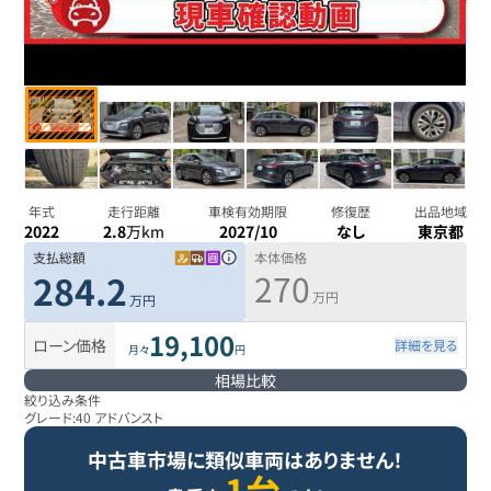
年式
走行距離
車検有効期限
修復歴
出品地域
2022
2.8
万km
2027/10
なし
東京都
支払総額
本体価格
270
284.2
万円
万円
19,100
ローン価格
詳細を見る
月々
円
相場比較
絞り込み条件
グレード:
40 アドバンスト
中古車市場に類似車両はありません！
1台