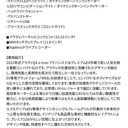
-マトリクスLEDヘッドライト / ダイナミックターンインディケーター

-LEDリヤコンビネーションライト / ダイナミックターンインディケータ－

-ヘッドライトウォッシャー

-アドバンストキー

-リヤシートUSB

-アコースティックガラス (フロントサイド)

◼︎アウディバーチャルコックピット（10.25インチ）

◼︎MMIタッチディスプレイ（11.6インチ）

◼︎Yupiteruドライブレコーダー

【車両紹介】

2022年式アウディQ4 e-tron アドバンスドはプレミアムEV市場で高い人気を誇
る電動コンパクトSUVです。アウディの先進技術と洗練されたデザインを融合
し、環境性能と実用性を高次元で両立した一台となっています。

EV専用プラットフォーム「MEB」を採用することで、コンパクトなボディサイズなが
ら広々とした室内空間を確保しております。後席の快適性やラゲッジスペースの
使い勝手にも優れており、日常使いからレジャーまで幅広く活躍してくれます。

高効率モーターによる滑らかで力強い加速性能とEVならではの高い静粛性が
魅力に、十分な航続距離により街乗りはもちろん長距離移動にも安心してご利
用いただけます。

エクステリアはEV専用デザインのシングルフレームグリルが印象的で未来的か
つ上質な存在感を演出。インテリアも高品質な素材と機能的なレイアウトによ
り、プレミアムSUVらしい空間に仕上がっております。

デザインや性能、快適性すべてに優れた次世代モデルです。
