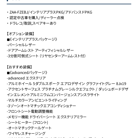
・
ZAA-FZEBJ/インテリアプラスPKG/アドバンスドPKG
・
認定中古車を購入/ディーラー点検
・
ドラレコ/取説,スペアキーあり
【オプション装備】

◼︎《インテリアプラスパッケージ》

-パーシャルレザー

-ドアアームレスト アーティフィシャルレザー

-3分割可倒式シート （リヤセンターアームレスト付）

【おすすめ装備】

◼︎《advancedパッケージ》

-advanced エクステリア

-アルミホイール 5ダブルスポーク エアロデザイン グラファイトグレー 8Jx19

-アクセントサーフェス プラチナムグレーシルクエフェクト / ダッシュボードデザ
インエレメントアルミニウムコンバージェンスアンスラサイト

-マルチカラーアンビエントライティング

-3ゾーンオートマチックエアコンディショナー

-フロントシート電動調整機能

-メモリー機能 ドライバーシート エクステリアミラー

-シートヒーター (フロント)

-オートマチックテールゲート

-ワイヤレスチャージング
