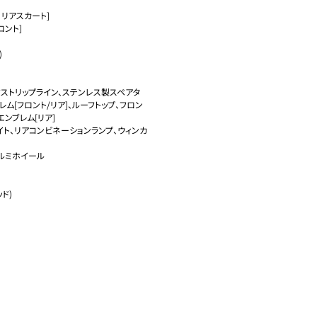
リアスカート]

ント]



ドストリップライン、ステンレス製スペアタ
ム[フロント/リア]、ルーフトップ、フロン
ブレム[リア]

イト、リアコンビネーションランプ、ウィンカ
ルミホイール

)
