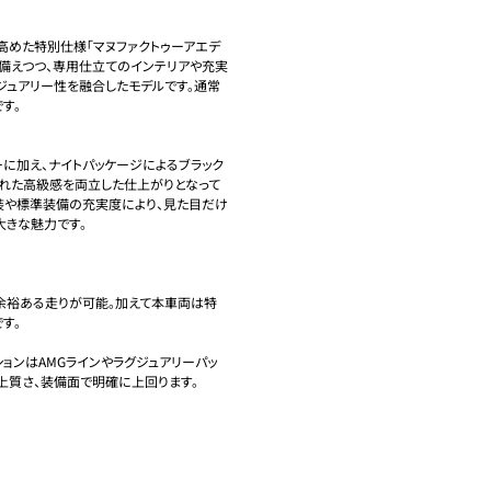
高めた特別仕様「マヌファクトゥーアエデ
性を備えつつ、専用仕立てのインテリアや充実
ジュアリー性を融合したモデルです。通常
。

ーに加え、ナイトパッケージによるブラック
された高級感を両立した仕上がりとなって
装や標準装備の充実度により、見た目だけ
きな魅力です。

が余裕ある走りが可能。加えて本車両は特
。

ョンはAMGラインやラグジュアリーパッ
質さ、装備面で明確に上回ります。
