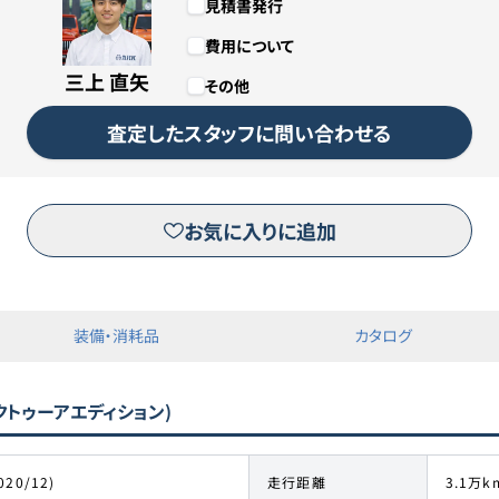
見積書発行
費用について
三上 直矢
その他
査定したスタッフに問い合わせる
お気に入りに追加
装備・消耗品
カタログ
ァクトゥーアエディション)
020/12)
走行距離
3.1万k