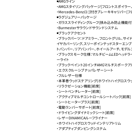
◾️AMGライン

・AMGスタイリングパッケージ[フロントスポイラー、
・Mercedes-Benzロゴ付きブレーキキャリパー[フロ
◾️ラグジュアリーパッケージ

・ガラススライディングルーフ(挟み込み防止機能付)
・Burmesterサラウンドサウンドシステム

◾️ブラックアクセント

・ブラックパーツ：ドアミラー、フロントグリル、サイ
イヤカバーリング、スリーポインテッドスターエンブレ
トバンパー、リアバンパー、ホイールアーチ、モデルエン
・ブラックスモーク仕様：マルチビームLEDヘッドラ
ーライト

・ブラックペイント20インチAMGマルチスポークア
・エクスクルーシブナッパレザーシート

・フルレザー仕様

・本革巻ウッドステアリング(ホワイトハイグロスウッド
・リラクゼーション機能[前席]

・シートベンチレーター[前席]

・アクティブマルチコントロールシートバック[前席]

・シートヒータープラス[前席]

・電動ランバーサポート[前席]

・ドライビングダイナミックシート[前席]

・レザーDINAMICAルーフライナー

・ホワイトハイグロスウッドインテリアトリム

・アダプティブダンピングシステム
