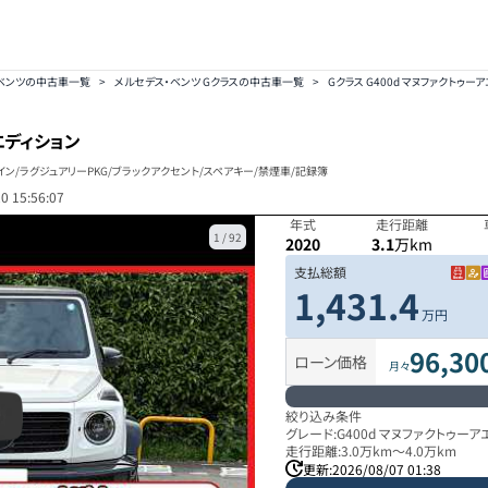
ベンツの中古車一覧
>
メルセデス・ベンツ Gクラスの中古車一覧
>
Gクラス G400d マヌファクトゥーア
エディション
イン/ラグジュアリーPKG/ブラックアクセント/スペアキー/禁煙車/記録簿
0 15:56:07
年式
走行距離
1
/
92
2020
3.1
万km
支払総額
1,431.4
万円
96,30
ローン価格
月々
絞り込み条件
グレード:
G400d マヌファクトゥーア
走行距離:
3.0万km
～
4.0万km
更新:
2026/08/07 01:38