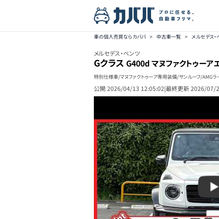
車の個人売買ならカババ
>
中古車一覧
>
メルセデス・
メルセデス・ベンツ
Gクラス
G400d マヌファクトゥーア
特別仕様車/マヌファクトゥーア専用装備/サンルーフ/AMGラ
公開
2026/04/13 12:05:02
|
最終更新
2026/07/2