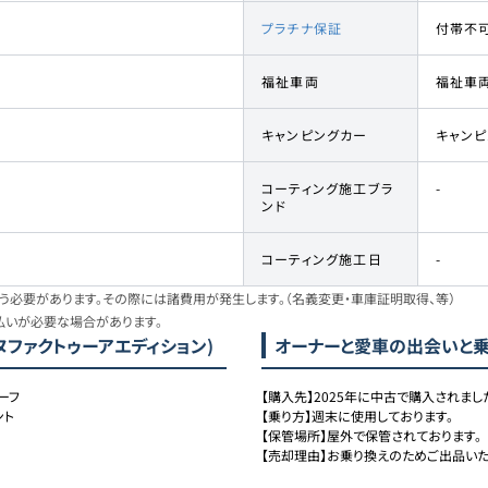
プラチナ保証
付帯不
福祉車両
福祉車
キャンピングカー
キャン
コーティング施工ブラ
-
ンド
コーティング施工日
-
必要があります。その際には諸費用が発生します。（名義変更・車庫証明取得、等）
払いが必要な場合があります。
 マヌファクトゥーアエディション)
オーナーと愛車の出会いと
ーフ
【購入先】2025年に中古で購入されました
ント
【乗り方】週末に使用しております。

【保管場所】屋外で保管されております。

【売却理由】お乗り換えのためご出品いた