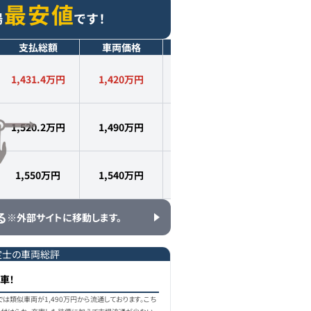
最安値
場
です！
支払総額
車両価格
年式
走行距離
1,431.4万円
1,420
万円
2020
年式
3.1
万km
1,520.2万円
1,490
万円
2021
年式
3.5
万km
1,550万円
1,540
万円
2021
年式
3.9
万km
る
※外部サイトに移動します。
定士の車両総評
車！
場では類似車両が1,490万円から流通しております。こち