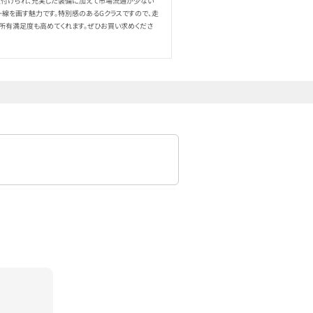
付けられ、充実した装備に加えて市場流通が少ない
一線を画す魅力です。特別感のあるGクラスですので、走
、所有満足度も高めてくれます。ぜひお買い求めくださ