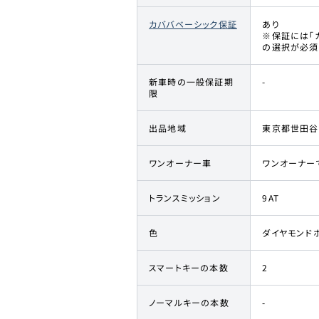
カババベーシック保証
あり
※保証には「
の選択が必須
新車時の一般保証期
-
限
出品地域
東京都世田谷
ワンオーナー車
ワンオーナー
トランスミッション
9AT
色
ダイヤモンド
スマートキーの本数
2
ノーマルキーの本数
-