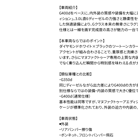
【車両紹介】

G400dをベースに、内外装の質感や装備を大幅に
ィション」。3.0L直6ディーゼルの力強さと静粛
した快適装備により、Gクラス本来の無骨さにラグ
仕様とは一線を画す完成度の高さが魅力の一台です
【本車両ならではのポイント】

ダイヤモンドホワイト×ブラックのツートーンカラ
アクセントが組み合わさることで、重厚感と洗練
います。さらにマヌファクトゥーア専用の上質な内
でなく乗り込んだ瞬間から特別感を味わえる点が大
【類似車種との比較】

・G350d

同じディーゼルながら出力差によりG400dの方
別仕様ならではの装備・内装の質感で大きく優位です
・G400d（通常仕様）

基本性能は同等ですが、マヌファクトゥーアエディシ
ケージが標準化されており、外装の迫力や内装の上
【車両状態】

◾️外装

・リアバンパー擦り傷

・ボンネット、フロントバンパー飛石
