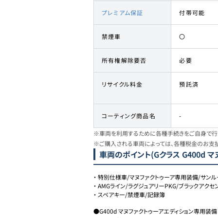
プレミアム保証
付帯可能
禁煙車
〇
所有権解除要否
必要
リサイクル料金
預託済
コーティング商品名
-
※車両を利用するために各種手続きをご自身で行う
※ご購入される車両によっては、各種税金のお支
車両のポイント
(Gクラス G400d
・
特別仕様車/マヌファクトゥーア専用装備/サンル
・
AMGライン/ラグジュアリーPKG/ブラックアクセ
・
スペアキー/禁煙車/記録簿
●G400d マヌファクトゥーアエディション専用装備
