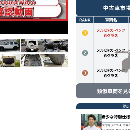
中古車市
RANK
車両名
メルセデス・ベンツ
Gクラス
メルセデス・ベンツ
Gクラス
メルセデス・ベンツ
Gクラス
類似車両を見
鑑
希少な特別仕様
取材時（2026.4）市