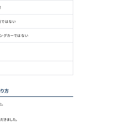
可
両ではない
ピングカーではない
乗り方
。

だきました。