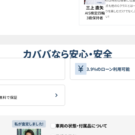
らは特別仕様車に位置
点も他のGクラスとは
三上 直矢
りを楽しむだけでなく
AIS検定四輪

い！
3級保持者
カババなら安心・安全
3.9%のローン利用可能
を無料で保証
私が査定しました!
車両の状態・付属品について