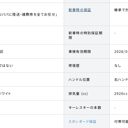
新車時の保証
継承で
カババに陸送・諸費用を全てお任せ」
新車時の特別保証期
-
限
区
車検有効期限
2028/0
ではない
修復歴
なし
ハンドル位置
右ハン
ホワイト
排気量 (cc)
2920cc
キーレスキーの本数
-
スタンダード保証
付帯可