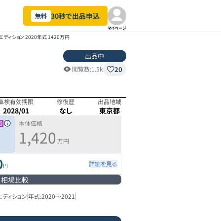
30秒で出品申込
無料
マイページ
エディション 2020年式 1420万円
出品中
20
閲覧数:
1.5k
車検有効期限
修復歴
出品地域
2028/01
なし
東京都
本体価格
1,420
万円
0
詳細を見る
円
相場比較
エディション
年式:
2020
～
2021