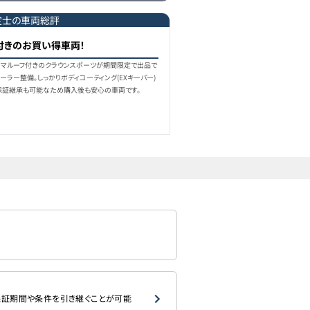
562.1万円
550
万円
2024
年式
1.0
万km
定士の車両総評
付きのお買い得車両！
565.5万円
557
万円
2024
年式
2.0
万km
ラマルーフ付きのクラウンスポーツが期間限定で出品で
ーラー整備。しっかりボディコーティング(EXキーパー)
保証継承も可能なため購入後も安心の車両です。
568.3万円
554.9
万円
2024
年式
1.7
万km
578.2万円
566.5
万円
2024
年式
1.0
万km
598万円
568
万円
2024
年式
1.2
万km
証期間や条件を引き継ぐことが可能