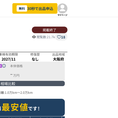
30秒で出品申込
無料
マイページ
掲載終了
18
閲覧数:
21.7k
車検有効期限
修復歴
出品地域
2027/11
なし
大阪府
本体価格
-
万円
相場比較
離:
1.0万km
～
2.0万km
最安値
場
です！