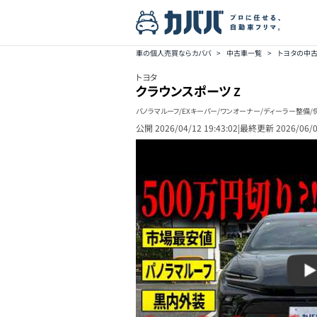
車の個人売買ならカババ
>
中古車一覧
>
トヨタの中
トヨタ
クラウンスポーツ
Z
パノラマルーフ/EXキーパー/ワンオーナー/ディーラー整備/
公開
2026/04/12 19:43:02
|
最終更新
2026/06/0