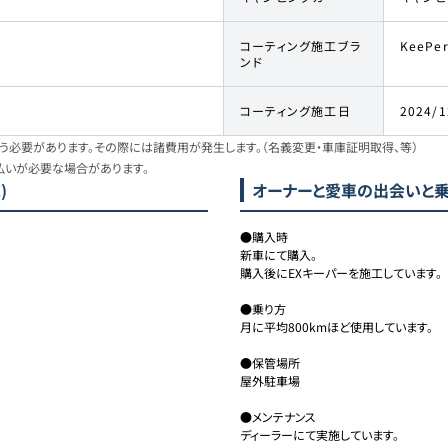
コーティング施工ブラ
KeePe
ンド
コーティング施工日
2024/1
必要があります。その際には諸費用が発生します。（名義変更・車庫証明取得、等）
払いが必要な場合があります。
)
オーナーと愛車の出会いと
●購入時

新車にて購入。

購入後にEXキーパーを施工しています。

●乗り方

月に平均800kmほど使用しています。

●保管場所

屋外駐車場

●メンテナンス

ディーラーにて実施しています。
