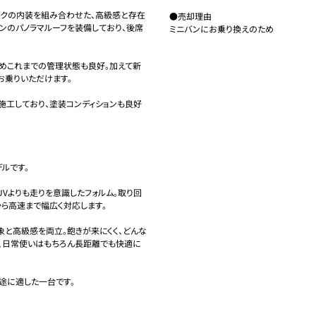
ックの内装を組み合わせた、高級感と存在
●売却理由

ンのパノラマルーフを装備しており、後席
ミニバンにお乗り換えのため
めこれまでの管理状態も良好。加えて新
乗りいただけます。

施工しており、塗装コンディションも良好
ルです。

Vよりも走りを意識したフォルム。取り回
ら高速まで幅広く対応します。

象と高級感を両立。飽きが来にくく、どんな
、日常使いはもちろん長距離でも快適に
途に適した一台です。
