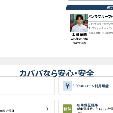
トヨタ
7
クラウンスポーツ
鑑
パノラマルーフ
トヨタ
8
クラウンスポーツ
ブラックカラーのパノ
す！ワンオーナー×ディ
も施工車両です。新車
太田 竜輔
トヨタ
AIS検定四輪

9
クラウンスポーツ
2級保持者
トヨタ
10
クラウンスポーツ
カババなら安心・安全
トヨタ
11
クラウンスポーツ
3.9%のローン利用可能
新車保証継承
新車登録時に付いていた保
を無料で保証
です