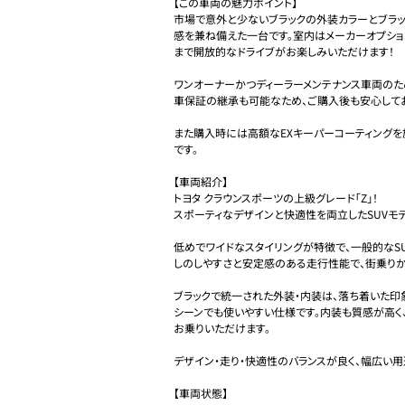
【この車両の魅力ポイント】

市場で意外と少ないブラックの外装カラーとブラ
感を兼ね備えた一台です。室内はメーカーオプショ
まで開放的なドライブがお楽しみいただけます！

ワンオーナーかつディーラーメンテナンス車両のた
車保証の継承も可能なため、ご購入後も安心してお
また購入時には高額なEXキーパーコーティングを
です。

【車両紹介】

トヨタ クラウンスポーツの上級グレード「Z」！

スポーティなデザインと快適性を両立したSUVモデ
低めでワイドなスタイリングが特徴で、一般的なSU
しのしやすさと安定感のある走行性能で、街乗りか
ブラックで統一された外装・内装は、落ち着いた印
シーンでも使いやすい仕様です。内装も質感が高く
お乗りいただけます。

デザイン・走り・快適性のバランスが良く、幅広い用
【車両状態】
