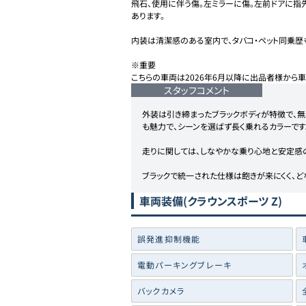
飛石、使用に伴う傷。左ミラーに傷。左前ドアに指
あります。

内装は清潔感のある室内で、タバコ・ペット同乗歴
※重要

こちらの車両は2026年6月以降に出品者様から
スタッフコメント
外装は引き締まったブラックボディが特徴で、
も魅力で、シーンを選ばず長く乗れるカラーです。
走りに関しては、しなやかな乗り心地と安定感の
ブラックで統一された仕様は飽きが来にくく、
車両装備
(クラウンスポーツ Z)
誤発進抑制機能
電動パーキングブレーキ
バックカメラ