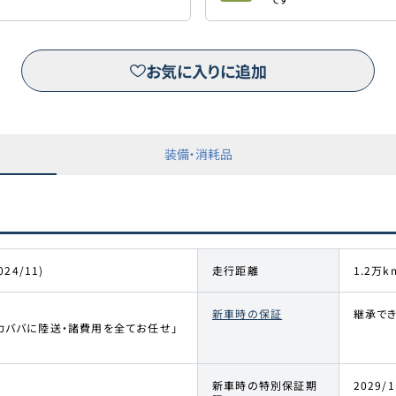
お気に入りに追加
装備・消耗品
024/11)
走行距離
1.2万k
新車時の保証
継承でき
カババに陸送・諸費用を全てお任せ」
新車時の特別保証期
2029/1