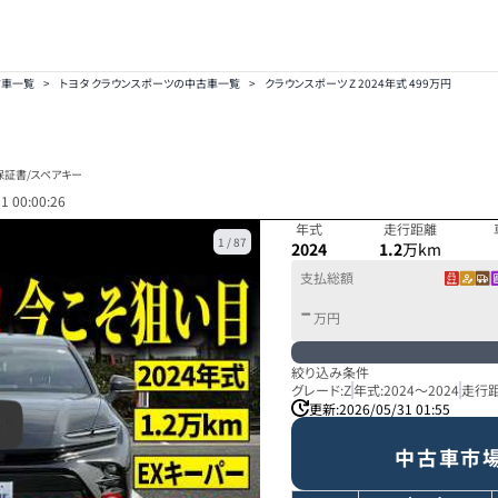
古車一覧
>
トヨタ クラウンスポーツの中古車一覧
>
クラウンスポーツ Z 2024年式 499万円
保証書/スペアキー
1 00:00:26
年式
走行距離
1
/
87
2024
1.2
万km
支払総額
-
万円
絞り込み条件
グレード:
Z
年式:
2024
～
2024
走行距
更新:
2026/05/31 01:55
中古車市