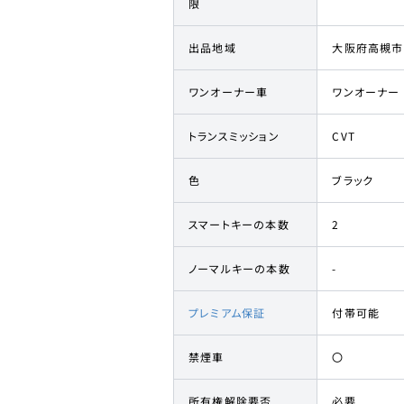
限
出品地域
大阪府高槻市
ワンオーナー車
ワンオーナー
トランスミッション
CVT
色
ブラック
スマートキーの本数
2
ノーマルキーの本数
-
プレミアム保証
付帯可能
禁煙車
〇
所有権解除要否
必要