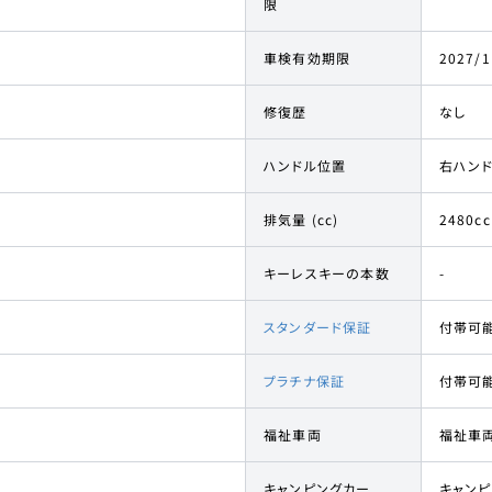
限
車検有効期限
2027/1
修復歴
なし
ハンドル位置
右ハン
排気量 (cc)
2480cc
キーレスキーの本数
-
スタンダード保証
付帯可
プラチナ保証
付帯可
福祉車両
福祉車
キャンピングカー
キャン