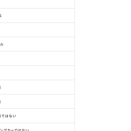
1
ドル
能
能
両ではない
ピングカーではない