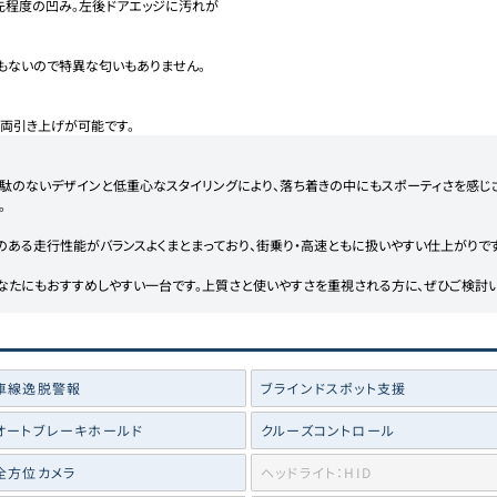
先程度の凹み。左後ドアエッジに汚れが
もないので特異な匂いもありません。

車両引き上げが可能です。
無駄のないデザインと低重心なスタイリングにより、落ち着きの中にもスポーティさを感じ


ある走行性能がバランスよくまとまっており、街乗り・高速ともに扱いやすい仕上がりです。
どなたにもおすすめしやすい一台です。上質さと使いやすさを重視される方に、ぜひご検討い
車線逸脱警報
ブラインドスポット支援
オートブレーキホールド
クルーズコントロール
全方位カメラ
ヘッドライト：HID