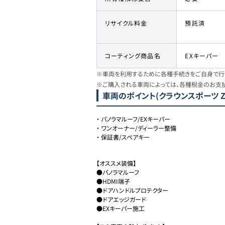
リサイクル料金
預託済
コーティング商品名
EXキーパー
※車両を利用するために各種手続きをご自身で行う
※ご購入される車両によっては、各種税金のお支
車両のポイント
(クラウンスポーツ Z
・
パノラマルーフ/EXキーパー
・
ワンオーナー/ディーラー整備
・
保証書/スペアキー
【オススメ装備】

●パノラマルーフ

●HDMI端子

●ドアハンドルプロテクター

●ドアエッジガード

●EXキーパー施工
