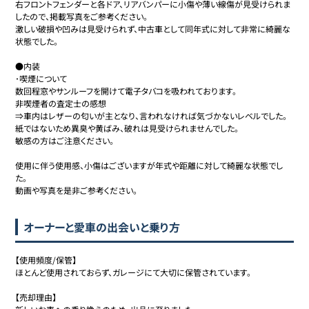
右フロントフェンダーと各ドア、リアバンパーに小傷や薄い線傷が見受けられま
したので、掲載写真をご参考ください。

激しい破損や凹みは見受けられず、中古車として同年式に対して非常に綺麗な
状態でした。

●内装

･喫煙について

数回程窓やサンルーフを開けて電子タバコを吸われております。

非喫煙者の査定士の感想

⇒車内はレザーの匂いが主となり、言われなければ気づかないレベルでした。
紙ではないため異臭や黄ばみ、破れは見受けられませんでした。

敏感の方はご注意ください。

使用に伴う使用感、小傷はございますが年式や距離に対して綺麗な状態でし
た。

動画や写真を是非ご参考ください。
オーナーと愛車の出会いと乗り方
【使用頻度/保管】

ほとんど使用されておらず、ガレージにて大切に保管されています。

【売却理由】
