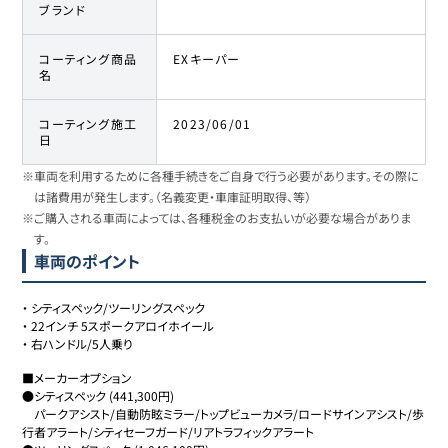
ブランド
コーティング商品
EXキーパー
名
コーティング施工
2023/06/01
日
※車両を利用するために各種手続きをご自身で行う必要があります。その際に
は諸費用が発生します。（名義変更・車庫証明取得、等）
※ご購入される車両によっては、各種税金のお支払いが必要な場合がありま
す。
車両のポイント
・
シティスペック/ツーリングスペック
・
22インチ 5スポークアロイホイール
・
右ハンドル/5人乗り
■メーカーオプション

●シティスペック (441,300円)

　パークアシスト/自動防眩ミラー/トップビューカメラ/ロードサインアシスト/歩
行者アラート/シティセーフガード/リアトラフィックアラート
