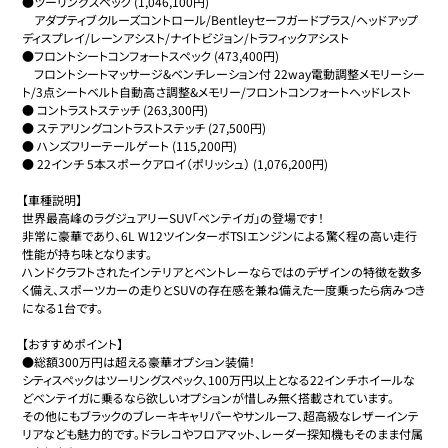
●ツーリングスペック (1,046,100円)

　アダプティブクルーズコントロール/Bentleyセーフガードプラス/ヘッドアップ
ディスプレイ/レーンアシスト/ナイトビジョン/トラフィックアシスト

●フロントシートコンフォートスペック (473,400円)

　フロントシートマッサージ&ベンチレーション付 22way電動調整メモリーシー
ト/3点シートベルト自動高さ調整&メモリー/フロントコンフォートヘッドレスト

● コントラストステッチ (263,300円)

● ステアリングコントラストステッチ (27,500円)

● ハンズフリーテールゲート (115,200円)

● 22インチ 5本スポークアロイ（ポリッシュ） (1,076,200円)

【車種説明】

世界最高峰のラグジュアリーSUV｢ベンテイガ｣の登場です！

非常に豪華であり、6L W12ツインターボTSIエンジンによる驚く程の高い走行
性能が持ち味となります。

ハンドクラフトされたインテリアとベントレーならではのデザインの特徴を数多
く備え、スポーツカーの走りとSUVの存在感を兼ね備えた一度乗ったら病みつき
になる1台です。

【おすすめポイント】

●総額300万円は超える豪華オプション装備！

シティスペックはツーリングスペック、100万円以上となる22インチホイールな
どベンテイガに乗るなら欲しいオプションが惜しみ無く搭載されています。

その他にもブラックのブレーキキャリパーやサンルーフ、超高級なレザーインテ
リアなども魅力的です。ドラレコやフロアマット、レーダー探知機もそのまま付属