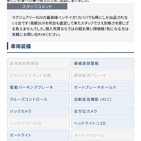
新しいお車への乗り換えのため、出品に至りました。
スタッフコメント
ラグジュアリーSUVの最高峰ベンテイガ！カババでも稀にしか出品されな
い1台です！高級SUVを何台も査定して来たスタッフでさえ別格さを感じざ
る負えませんでした。個人売買ならではの超お買い得価格！気になる方は
気軽にお問い合わせください。
車両装備
誤発進抑制機能
車線逸脱警報
ブラインドスポット支援
衝突軽減ブレーキ
電動パーキングブレーキ
オートブレーキホールド
クルーズコントロール
自動追従機能 (ACC)
バックカメラ
全方位カメラ
ヘッドライト：HID
ヘッドライト：LED
オートライト
オートハイビーム