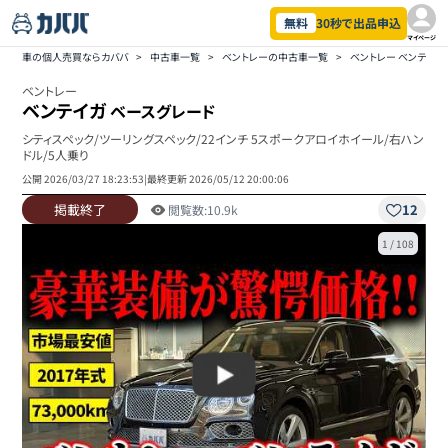
無料
30秒で出品申込
マイページ
車の個人売買ならカババ
>
中古車一覧
>
ベントレーの中古車一覧
>
ベントレー ベンテイ
ベントレー
ベンテイガ
ベースグレード
シティスペック/ツーリングスペック/22インチ 5スポークアロイホイール/右ハン
ドル/5人乗り
公開
2026/03/27 18:23:53
|
最終更新
2026/05/12 20:00:06
掲載終了
12
閲覧数:
10.9k
1
/
108