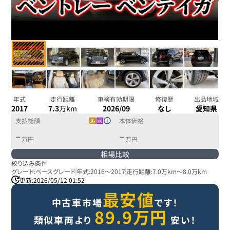
年式
走行距離
車検有効期限
修復歴
出品地域
2017
7.3
万km
2026/09
なし
愛知県
支払総額
本体価格
-
-
万円
万円
相場比較
絞り込み条件
グレード:
ベースグレード
年式:
2016
～
2017
走行距離:
7.0万km
～
8.0万km
更新:
2026/05/12 01:52
最安値
中古車市場
です！
89.9
万円
類似車両より
安い！