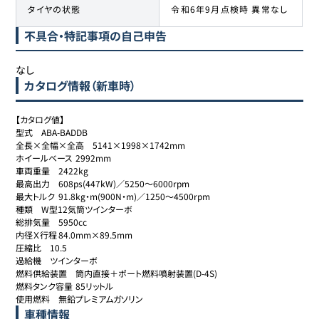
タイヤの状態
令和6年9月点検時 異常なし
不具合・特記事項の自己申告
なし
カタログ情報（新車時）
【カタログ値】

型式	ABA-BADDB

全長×全幅×全高	5141×1998×1742mm

ホイールベース	2992mm

車両重量	2422kg

最高出力	608ps(447kW)／5250～6000rpm

最大トルク	91.8kg・m(900N・m)／1250～4500rpm

種類	W型12気筒ツインターボ

総排気量	5950cc

内径Ｘ行程	84.0mm×89.5mm

圧縮比	10.5

過給機	ツインターボ

燃料供給装置	筒内直接＋ポート燃料噴射装置(D-4S)

燃料タンク容量	85リットル

使用燃料	無鉛プレミアムガソリン
車種情報