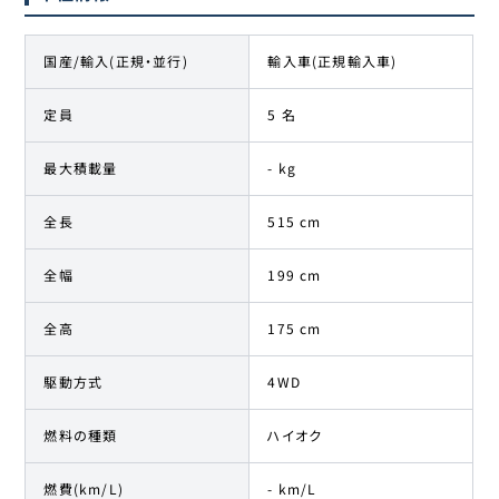
国産/輸入(正規・並行)
輸入車(正規輸入車)
定員
5 名
最大積載量
- kg
全長
515 cm
全幅
199 cm
全高
175 cm
駆動方式
4WD
燃料の種類
ハイオク
燃費(km/L)
- km/L