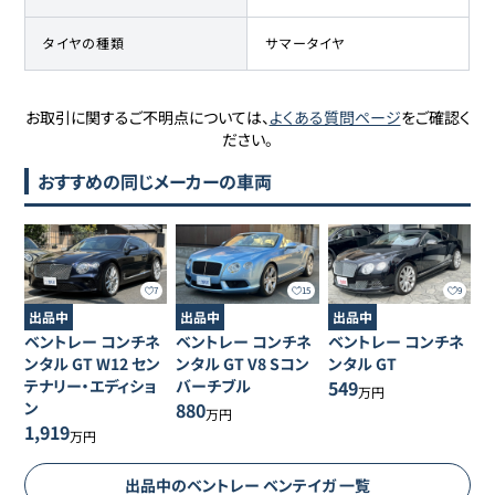
タイヤの種類
サマータイヤ
お取引に関するご不明点については、
よくある質問ページ
をご確認く
ださい。
おすすめの同じメーカーの車両
7
15
9
出品中
出品中
出品中
ベントレー
コンチネ
ベントレー
コンチネ
ベントレー
コンチネ
ンタル
GT W12 セン
ンタル
GT V8 Sコン
ンタル
GT
テナリー・エディショ
バーチブル
549
万円
ン
880
万円
1,919
万円
出品中の
ベントレー
ベンテイガ
一覧