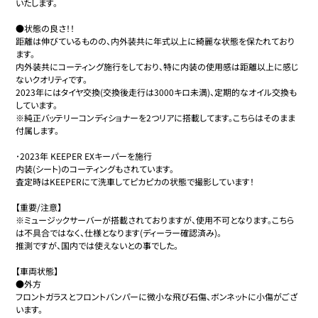
いたします。

●状態の良さ！！

距離は伸びているものの、内外装共に年式以上に綺麗な状態を保たれており
ます。

内外装共にコーティング施行をしており、特に内装の使用感は距離以上に感じ
ないクオリティです。

2023年にはタイヤ交換(交換後走行は3000キロ未満)、定期的なオイル交換も
しています。

※純正バッテリーコンディショナーを2つリアに搭載してます。こちらはそのまま
付属します。

･2023年 KEEPER EXキーパーを施行

内装(シート)のコーティングもされています。

査定時はKEEPERにて洗車してピカピカの状態で撮影しています！

【重要/注意】

※ミュージックサーバーが搭載されておりますが、使用不可となります。こちら
は不具合ではなく、仕様となります(ディーラー確認済み)。

推測ですが、国内では使えないとの事でした。

【車両状態】

●外方

フロントガラスとフロントバンパーに微小な飛び石傷、ボンネットに小傷がござ
います。
