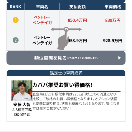
RANK
車両名
支払総額
車両価格
ベントレー
850.4万円
839
万円
ベンテイガ
ベントレー
958.9万円
928.9
万円
ベンテイガ
類似車両を見る
※外部サイトに移動します。
鑑定士の車両総評
カババ推奨お買い得価格！
査定時(3/27)、類似車両は920万円以上での流通となり、
比較して破格のお買い得価格となります。オプション装備
も豪華に取り揃え、状態も綺麗な１台となります。気になる
安藤 大智
方は是非ご検討ください！
AIS検定四輪

3級保持者