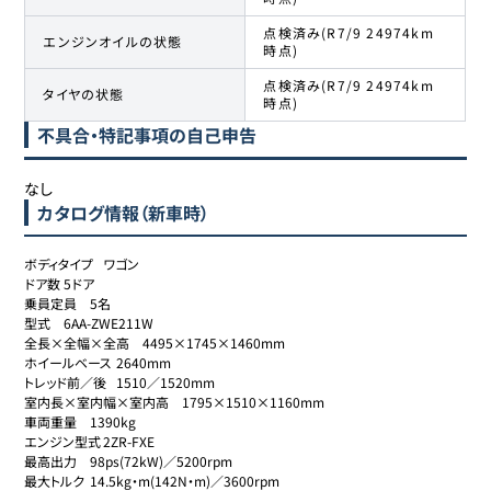
点検済み(R7/9 24974km
エンジンオイルの状態
時点)
点検済み(R7/9 24974km
タイヤの状態
時点)
不具合・特記事項の自己申告
なし
カタログ情報（新車時）
ボディタイプ	ワゴン

ドア数	5ドア

乗員定員	5名

型式	6AA-ZWE211W

全長×全幅×全高	4495×1745×1460mm

ホイールベース	2640mm

トレッド前／後	1510／1520mm

室内長×室内幅×室内高	1795×1510×1160mm

車両重量	1390kg

エンジン型式	2ZR-FXE

最高出力	98ps(72kW)／5200rpm

最大トルク	14.5kg・m(142N・m)／3600rpm
