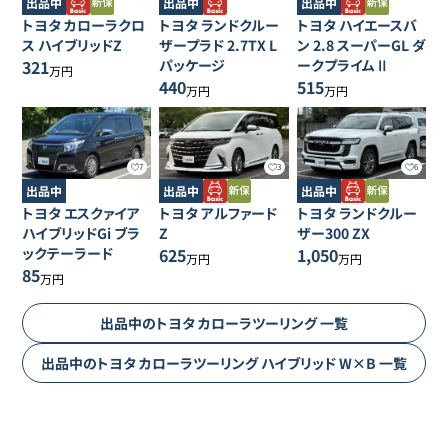
出品中
出品中
出品中
トヨタ
カローラクロ
トヨタ
ランドクルー
トヨタ
ハイエースバ
ス
ハイブリッドZ
ザープラド
2.7TX L
ン
2.8 スーパーGL ダ
321
パッケージ
ークプライムⅡ
万円
440
515
万円
万円
7
3
6
出品中
出品中
出品中
トヨタ
エスクァイア
トヨタ
アルファード
トヨタ
ランドクルー
ハイブリッドGi ブラ
Z
ザー300
ZX
ックテーラード
625
1,050
万円
万円
85
万円
出品中の
トヨタ
カローラツーリング
一覧
出品中の
トヨタ
カローラツーリング
ハイブリッド W×B
一覧