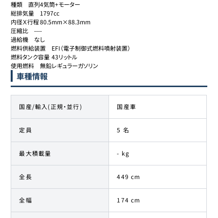
種類	直列4気筒+モーター

総排気量	1797cc

内径Ｘ行程	80.5mm×88.3mm

圧縮比	----

過給機	なし

燃料供給装置	EFI（電子制御式燃料噴射装置）

燃料タンク容量	43リットル

使用燃料	無鉛レギュラーガソリン
車種情報
国産/輸入(正規・並行)
国産車
定員
5 名
最大積載量
- kg
全長
449 cm
全幅
174 cm