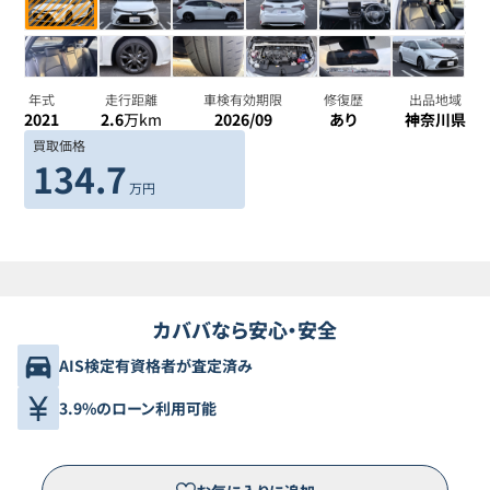
年式
走行距離
車検有効期限
修復歴
出品地域
2021
2.6
万km
2026/09
あり
神奈川県
買取価格
134.7
万円
カババなら安心・安全
AIS検定有資格者が査定済み
3.9%のローン利用可能