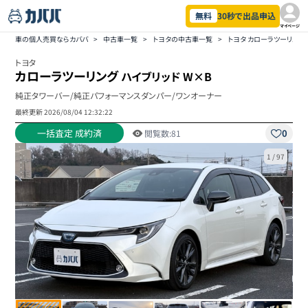
無料
30秒で出品申込
マイページ
車の個人売買ならカババ
>
中古車一覧
>
トヨタの中古車一覧
>
トヨタ カローラツーリン
トヨタ
カローラツーリング
ハイブリッド W×B
純正タワーバー/純正パフォーマンスダンパー/ワンオーナー
最終更新
2026/08/04 12:32:22
一括査定 成約済
0
閲覧数:
81
1
/
97