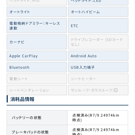
ヘッドライト：HID
ヘッドライト：LED
オートライト
オートハイビーム
電動格納ドアミラー：キーレス
ETC
連動
ドライブレコーダー (SDカード
カーナビ
なし)
Apple CarPlay
Android Auto
Bluetooth
USB入力端子
電動シート
シートヒーター
シートベンチレーション
サンルーフ・ガラスルーフ
消耗品情報
点検済み(R7/9 24974km
バッテリーの状態
時点)
点検済み(R7/9 24974km
ブレーキパッドの状態
時点)