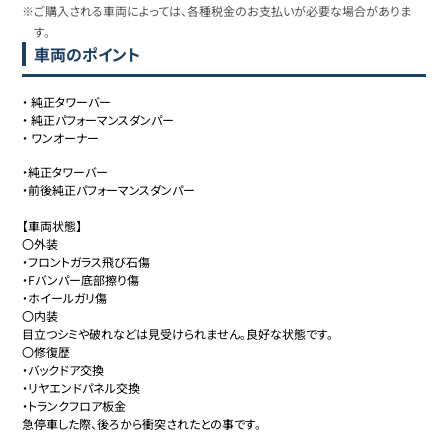
※ご購入される車両によっては、各種税金のお支払いが必要な場合がありま
す。
車両のポイント
・
純正タワーバー
・
純正パフォーマンスダンパー
・
ワンオーナー
・純正タワーバー

・前後純正パフォーマンスダンパー

【車両状態】

〇外装

・フロントガラス飛び石傷

・Fバンパー底部擦り傷

・ホイールガリ傷

〇内装

目立つシミや破れなどは見受けられません。良好な状態です。

〇修復歴

・バックドア交換

・リヤエンドパネル交換

・トランクフロア板金

急停車した際、後ろから衝突されたとの事です。