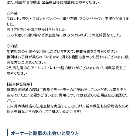
また、掲載写真や動画(出品数日後に掲載)をご参考ください。

◎外装

フロントガラスとフロントバンパーに飛び石傷、フロントリップに下擦りがありま
した。

右リアドアに小傷が見受けられました。

凹みや激しい擦り傷などは査定時にはみうけられず、その点綺麗なでした。

◎内装

年式相応の小傷や使用感はございますので、掲載写真をご参考ください。

後列はお子様が乗られているため、消える範囲も含め少し汚れはございます。敏
感な方はご注意ください。

2列目左席の右アームレストに1cm程の破れがございますので、掲載写真をご
参考ください。

【新車保証継承】

新車保証継承の際はご自身でディーラーのご予約をしていただき、お車を持ち
込んでいただく必要がございます。費用についてはお近くの正規店にご確認くだ
さい。

12ヶ月点検相当の法定点検を実施することにより、新車保証も継承可能なため
個人売買ながらも安心してご購入いただけます！

オーナーと愛車の出会いと乗り方