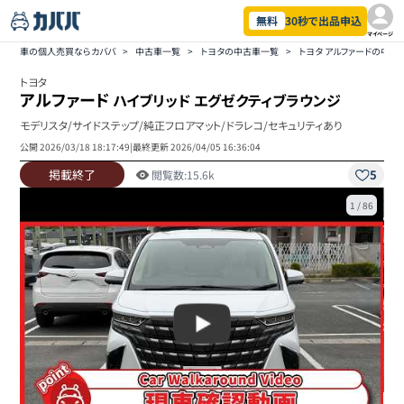
無料
30秒で出品申込
マイページ
車の個人売買ならカババ
>
中古車一覧
>
トヨタの中古車一覧
>
トヨタ アルファードの中古
トヨタ
アルファード
ハイブリッド エグゼクティブラウンジ
モデリスタ/サイドステップ/純正フロアマット/ドラレコ/セキュリティあり
公開
2026/03/18 18:17:49
|
最終更新
2026/04/05 16:36:04
掲載終了
5
閲覧数:
15.6k
1
/
86