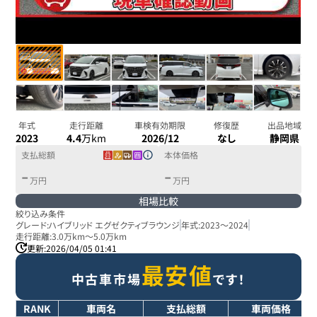
年式
走行距離
車検有効期限
修復歴
出品地域
2023
4.4
万km
2026/12
なし
静岡県
支払総額
本体価格
-
-
万円
万円
相場比較
絞り込み条件
グレード:
ハイブリッド エグゼクティブラウンジ
年式:
2023
～
2024
走行距離:
3.0万km
～
5.0万km
更新:
2026/04/05 01:41
最安値
中古車市場
です！
RANK
車両名
支払総額
車両価格