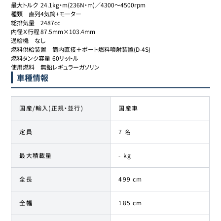
最大トルク	24.1kg・m(236N・m)／4300～4500rpm

種類	直列4気筒+モーター

総排気量	2487cc

内径Ｘ行程	87.5mm×103.4mm

過給機	なし

燃料供給装置	筒内直接＋ポート燃料噴射装置(D-4S)

燃料タンク容量	60リットル

使用燃料	無鉛レギュラーガソリン
車種情報
国産/輸入(正規・並行)
国産車
定員
7 名
最大積載量
- kg
全長
499 cm
全幅
185 cm