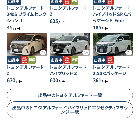
出品中
出品中
出品中
トヨタ
アルファード
トヨタ
アルファード
トヨタ
アルファード
240S プライムセレク
Z
ハイブリッド SR Cパ
ションⅡ
625
ッケージ E-Four
万円
45
185
万円
万円
4
4
1
出品中
出品中
出品中
トヨタ
アルファード
トヨタ
アルファード
トヨタ
アルファード
Z
ハイブリッド Z
2.5S Cパッケージ
630
600
361
万円
万円
万円
出品中の
トヨタ
アルファード
一覧
出品中の
トヨタ
アルファード
ハイブリッド エグゼクティブラウ
ンジ
一覧