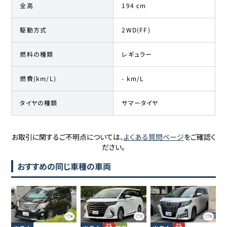
全高
194 cm
駆動方式
2WD(FF)
燃料の種類
レギュラー
燃費(km/L)
- km/L
タイヤの種類
サマータイヤ
お取引に関するご不明点については、
よくある質問ページ
をご確認く
ださい。
おすすめの同じ車種の車両
4
3
9