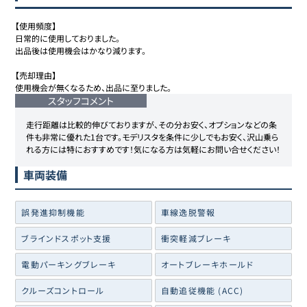
【使用頻度】

日常的に使用しておりました。

出品後は使用機会はかなり減ります。

【売却理由】

使用機会が無くなるため、出品に至りました。
スタッフコメント
走行距離は比較的伸びておりますが、その分お安く、オプションなどの条
件も非常に優れた1台です。モデリスタを条件に少しでもお安く、沢山乗ら
れる方には特におすすめです！気になる方は気軽にお問い合せください！
車両装備
誤発進抑制機能
車線逸脱警報
ブラインドスポット支援
衝突軽減ブレーキ
電動パーキングブレーキ
オートブレーキホールド
クルーズコントロール
自動追従機能 (ACC)