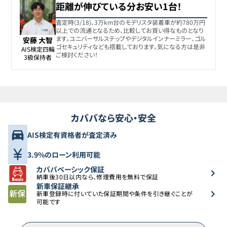
距離が伸びている分お安い1台！
査定時(3/18)、3万km台のモデリスタ装着車が約780万円
以上での流通となるため、比較してお買い得なものとなり
ます。ユニバーサルステップやデジタルインナーミラー、ゴル
安藤 大智
ゴセキュリティなども搭載しております。気になる方は是非
AIS検定四輪

ご検討ください！
3級保持者
カババなら安心・安全
AIS検定有資格者が査定済み
3.9%のローン利用可能
カババベーシック保証
納車後30日以内なら、修理費用を無料で保証
新車保証継承
新車登録時に付いていた保証期間や条件を引き継ぐことが
可能です