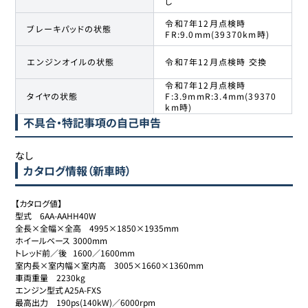
し
令和7年12月点検時
ブレーキパッドの状態
FR:9.0mm(39370km時)
エンジンオイルの状態
令和7年12月点検時 交換
令和7年12月点検時
タイヤの状態
F:3.9mmR:3.4mm(39370
km時)
不具合・特記事項の自己申告
なし
カタログ情報（新車時）
【カタログ値】

型式	6AA-AAHH40W

全長×全幅×全高	4995×1850×1935mm

ホイールベース	3000mm

トレッド前／後	1600／1600mm

室内長×室内幅×室内高	3005×1660×1360mm

車両重量	2230kg

エンジン型式	A25A-FXS

最高出力	190ps(140kW)／6000rpm
