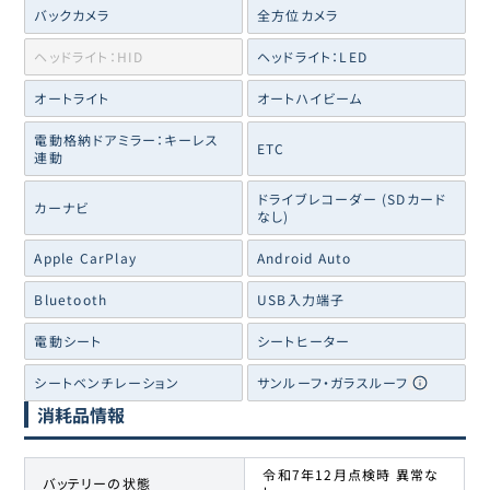
バックカメラ
全方位カメラ
ヘッドライト：HID
ヘッドライト：LED
オートライト
オートハイビーム
電動格納ドアミラー：キーレス
ETC
連動
ドライブレコーダー (SDカード
カーナビ
なし)
Apple CarPlay
Android Auto
Bluetooth
USB入力端子
電動シート
シートヒーター
シートベンチレーション
サンルーフ・ガラスルーフ
消耗品情報
令和7年12月点検時 異常な
バッテリーの状態