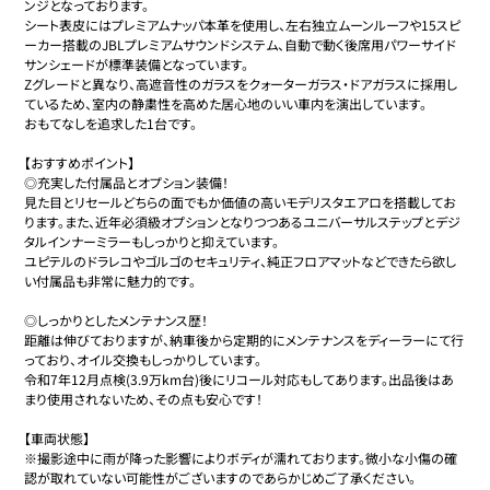
ンジとなっております。

シート表皮にはプレミアムナッパ本革を使用し、左右独立ムーンルーフや15スピ
ーカー搭載のJBLプレミアムサウンドシステム、自動で動く後席用パワーサイド
サンシェードが標準装備となっています。

Zグレードと異なり、高遮音性のガラスをクォーターガラス・ドアガラスに採用し
ているため、室内の静粛性を高めた居心地のいい車内を演出しています。

おもてなしを追求した1台です。

【おすすめポイント】

◎充実した付属品とオプション装備！

見た目とリセールどちらの面でもか価値の高いモデリスタエアロを搭載してお
ります。また、近年必須級オプションとなりつつあるユニバーサルステップとデジ
タルインナーミラーもしっかりと抑えています。

ユピテルのドラレコやゴルゴのセキュリティ、純正フロアマットなどできたら欲し
い付属品も非常に魅力的です。

◎しっかりとしたメンテナンス歴！

距離は伸びておりますが、納車後から定期的にメンテナンスをディーラーにて行
っており、オイル交換もしっかりしています。

令和7年12月点検(3.9万km台)後にリコール対応もしてあります。出品後はあ
まり使用されないため、その点も安心です！

【車両状態】

※撮影途中に雨が降った影響によりボディが濡れております。微小な小傷の確
認が取れていない可能性がございますのであらかじめご了承ください。
