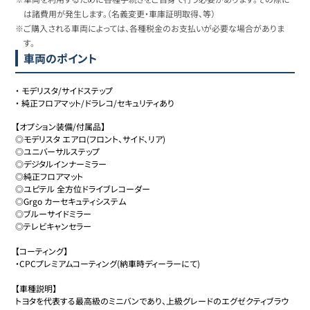
は諸費用が発生します。（名義変更・車庫証明取得、等）
※ご購入される車両によっては、各種税金のお支払いが必要な場合がありま
す。
車両のポイント
・
モデリスタ/サイドステップ
・
純正フロアマット/ドラレコ/セキュリティあり
【オプション装備/付属品】

◎モデリスタ エアロ(フロント、サイド、リア)

◎ユニバーサルステップ

◎デジタルインナーミラー

◎純正フロアマット

◎ユピテル 全方位ドライブレコーダー

◎Grgo カーセキュティシステム

◎ブルーサイドミラー

◎テレビキャンセラー

【コーティング】

・CPCプレミアムコーティング(納車時ディーラーにて)

【車種説明】

トヨタを代表する最高級のミニバンであり、上級グレードのエグゼクティブラウ