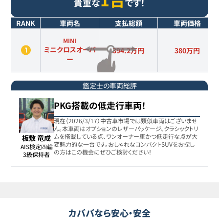
貴重な
です！
RANK
車両名
支払総額
車両価格
MINI
ミニクロスオーバ
394.2万円
380
万円
ー
鑑定士の車両総評
PKG搭載の低走行車両！
現在（2026/3/17）中古車市場では類似車両はございませ
ん。本車両はオプションのレザーパッケージ、クラシックトリ
ムを搭載している点、ワンオーナー車かつ低走行な点が大
板敷 竜成
変魅力的な一台です。おしゃれなコンパクトSUVをお探し
AIS検定四輪

の方はこの機会にぜひご検討ください！
3級保持者
カババなら安心・安全