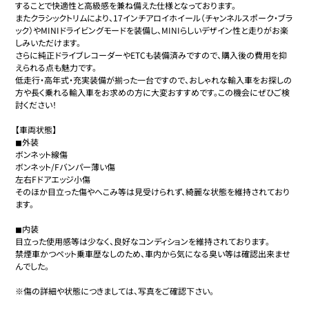
することで快適性と高級感を兼ね備えた仕様となっております。

またクラシックトリムにより、17インチアロイホイール（チャンネルスポーク・ブラ
ック）やMINIドライビングモードを装備し、MINIらしいデザイン性と走りがお楽
しみいただけます。

さらに純正ドライブレコーダーやETCも装備済みですので、購入後の費用を抑
えられる点も魅力です。

低走行・高年式・充実装備が揃った一台ですので、おしゃれな輸入車をお探しの
方や長く乗れる輸入車をお求めの方に大変おすすめです。この機会にぜひご検
討ください！

【車両状態】

◼︎外装

ボンネット線傷

ボンネット/Fバンパー薄い傷

左右Fドアエッジ小傷

そのほか目立った傷やへこみ等は見受けられず、綺麗な状態を維持されており
ます。

◼︎内装

目立った使用感等は少なく、良好なコンディションを維持されております。

禁煙車かつペット乗車歴なしのため、車内から気になる臭い等は確認出来ませ
んでした。

※傷の詳細や状態につきましては、写真をご確認下さい。
