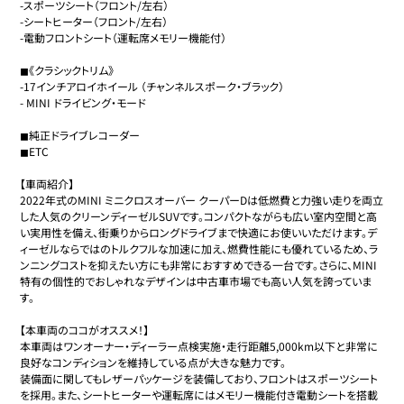
-スポーツシート（フロント/左右）

-シートヒーター（フロント/左右）

-電動フロントシート（運転席メモリー機能付）

◼︎《クラシックトリム》

-17インチアロイホイール （チャンネルスポーク・ブラック）

- MINI ドライビング・モード

◼︎純正ドライブレコーダー

◼︎ETC

【車両紹介】

2022年式のMINI ミニクロスオーバー クーパーDは低燃費と力強い走りを両立
した人気のクリーンディーゼルSUVです。コンパクトながらも広い室内空間と高
い実用性を備え、街乗りからロングドライブまで快適にお使いいただけます。デ
ィーゼルならではのトルクフルな加速に加え、燃費性能にも優れているため、ラ
ンニングコストを抑えたい方にも非常におすすめできる一台です。さらに、MINI
特有の個性的でおしゃれなデザインは中古車市場でも高い人気を誇っていま
す。

【本車両のココがオススメ！】

本車両はワンオーナー・ディーラー点検実施・走行距離5,000km以下と非常に
良好なコンディションを維持している点が大きな魅力です。

装備面に関してもレザーパッケージを装備しており、フロントはスポーツシート
を採用。また、シートヒーターや運転席にはメモリー機能付き電動シートを搭載