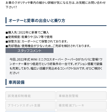
お車のクオリティや車内の細かい詳細が気になる方は、お気軽にお問い合わせ
下さい！?
オーナーと愛車の出会いと乗り方
◼︎購入先：2022年に新車でご購入

◼︎使用頻度：街乗りやゴルフ等で使用

◼︎保管方法：カーポートにて保管されております。

◼︎売却理由：使用機会が少ないため、ご売却を検討されております。
スタッフコメント
今回、2022年式 MINI ミニクロスオーバー クーパーDがカババに登場！ワ
ンオーナー車かつ低走行という好条件の一台です。オプション搭載で装備
も充実しており、幅広い活躍が見込めるコンパクトSUVです。ぜひご検討く
ださい！
車両装備
誤発進抑制機能
車線逸脱警報
ブラインドスポット支援
衝突軽減ブレーキ