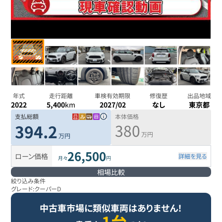
年式
走行距離
車検有効期限
修復歴
出品地域
2022
5,400
km
2027/02
なし
東京都
支払総額
本体価格
380
394.2
万円
万円
26,500
ローン価格
詳細を見る
月々
円
相場比較
絞り込み条件
グレード:
クーパーD
中古車市場に類似車両はありません！
1台