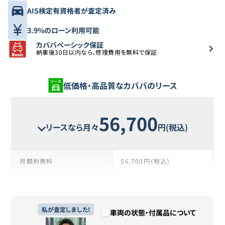
AIS検定有資格者が査定済み
3.9%のローン利用可能
カババベーシック保証
納車後30日以内なら、修理費用を無料で保証
低価格・高品質なカババのリース
56,700
リースなら月々
円(税込)
月額利用料
56,700円（税込）
支払い回数
104回
リース期間
私が査定しました!
8年8ヶ月
車両の状態・付属品について