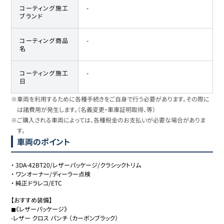
コーティング施工
-
ブランド
コーティング商品
-
名
コーティング施工
-
日
※車両を利用するために各種手続きをご自身で行う必要があります。その際に
は諸費用が発生します。（名義変更・車庫証明取得、等）
※ご購入される車両によっては、各種税金のお支払いが必要な場合がありま
す。
車両のポイント
・
3DA-42BT20/レザーパッケージ/クラシックトリム
・
ワンオーナー/ディーラー点検
・
純正ドラレコ/ETC
【おすすめ装備】

◼︎《レザーパッケージ》

-レザー クロス パンチ （カーボンブラック）
