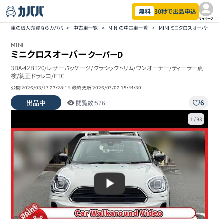
無料
30秒で出品申込
マイページ
車の個人売買ならカババ
>
中古車一覧
>
MINIの中古車一覧
>
MINI ミニクロスオーバー
MINI
ミニクロスオーバー
クーパーD
3DA-42BT20/レザーパッケージ/クラシックトリム/ワンオーナー/ディーラー点
検/純正ドラレコ/ETC
公開
2026/03/17 23:28:14
|
最終更新
2026/07/02 15:44:30
出品中
6
閲覧数:
576
1
/
93