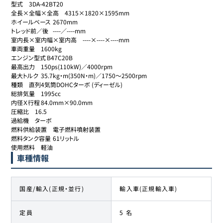
型式	3DA-42BT20

全長×全幅×全高	4315×1820×1595mm

ホイールベース	2670mm

トレッド前／後	----／----mm

室内長×室内幅×室内高	----×----×----mm

車両重量	1600kg

エンジン型式	B47C20B

最高出力	150ps(110kW)／4000rpm

最大トルク	35.7kg・m(350N・m)／1750～2500rpm

種類	直列4気筒DOHCターボ (ディーゼル)

総排気量	1995cc

内径Ｘ行程	84.0mm×90.0mm

圧縮比	16.5

過給機	ターボ

燃料供給装置	電子燃料噴射装置

燃料タンク容量	61リットル

使用燃料	軽油
車種情報
国産/輸入(正規・並行)
輸入車(正規輸入車)
定員
5 名