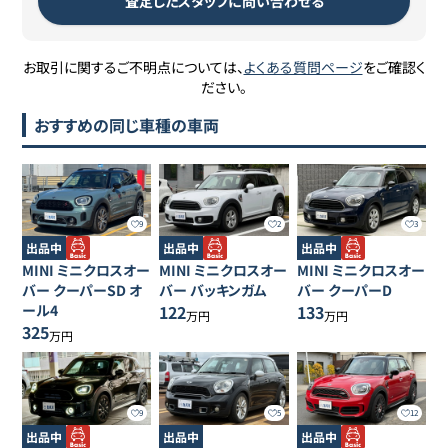
査定したスタッフに問い合わせる
お取引に関するご不明点については、
よくある質問ページ
をご確認く
ださい。
おすすめの同じ車種の車両
9
2
3
出品中
出品中
出品中
MINI
ミニクロスオー
MINI
ミニクロスオー
MINI
ミニクロスオー
バー
クーパーSD オ
バー
バッキンガム
バー
クーパーD
ール4
122
133
万円
万円
325
万円
9
5
12
出品中
出品中
出品中