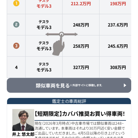
テスラ
212.2万円
198
万円
モデル3
テスラ
248万円
237.6
万円
モデル3
テスラ
258万円
245.6
万円
モデル3
テスラ
4
327万円
308
万円
モデル3
類似車両を見る
※外部サイトに移動します。
鑑定士の車両総評
【短期限定】カババ推奨お買い得車両！
現在（2026年3月時点）中古車市場では類似車両は248~
流通しています。 本車両はそれより30万円近く安い金額で
ご出品していただきました。 4月5日以降の引き上げという
井上 悠太郎
条件付きですが、その分お安い金額となっていますので条