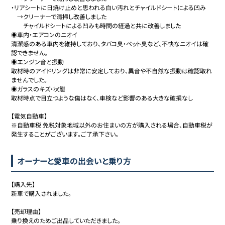
・リアシートに日焼け止めと思われる白い汚れとチャイルドシートによる凹み

　→クリーナーで清掃し改善しました

　　チャイルドシートによる凹みも時間の経過と共に改善しました

◉車内・エアコンのニオイ

清潔感のある車内を維持しており、タバコ臭・ペット臭など、不快なニオイは確
認できません。

◉エンジン音と振動

取材時のアイドリングは非常に安定しており、異音や不自然な振動は確認取れ
ませんでした。

◉ガラスのキズ・状態

取材時点で目立つような傷はなく、車検など影響のある大きな破損なし

【電気自動車】

※自動車税 免税対象地域以外のお住まいの方が購入される場合、自動車税が
発生することがございます。ご了承下さい。
オーナーと愛車の出会いと乗り方
【購入先】

新車で購入されました。

【売却理由】

乗り換えのためご出品していただきました。
