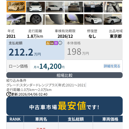
年式
走行距離
車検有効期限
修復歴
出品地域
2021
1.8
万km
2026/12
なし
東京都
支払総額
本体価格
198
212.2
万円
万円
14,200
ローン価格
詳細を見る
月々
円
相場比較
絞り込み条件
グレード:
スタンダードレンジプラス
年式:
2021
～
2021
走行距離:
1.0万km
～
2.0万km
更新:
2026/04/06 02:40
最安値
中古車市場
です！
RANK
車両名
支払総額
車両価格