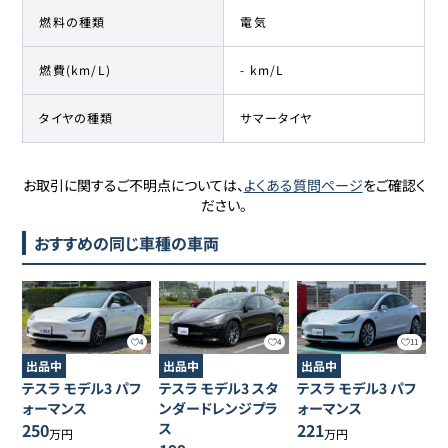
燃料の種類
電気
燃費(km/L)
- km/L
タイヤの種類
サマータイヤ
お取引に関するご不明点については、
よくある質問ページ
をご確認く
ださい。
おすすめの同じ車種の車両
4
4
11
出品中
出品中
出品中
テスラ
モデル3
パフ
テスラ
モデル3
スタ
テスラ
モデル3
パフ
ォーマンス
ンダードレンジプラ
ォーマンス
250
ス
221
万円
万円