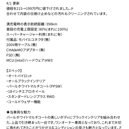
4/1 更新

値段を215→199万円に値下げされました。🎉

合わせて内装の日焼け止めなどの汚れもクリーニングされています。

満充電時の表示航続距離：398km

普段の充電上限設定：80%(まれに100%)

スーパーチャージャー利用（まれに有）

付属品：モバイルコネクタ（無）

200V用ケーブル（無）

CHAdeMOアダプター（無）

FSD：(無)

MCU:(intel）ハードウェア:HW3

【スペック】

・オートパイロット

・オールブラックインテリア

・パールホワイトマルチコート（PPSW）

・18インチエアロホイール

・スタンダードレンジプラス RWD

・コールドウェザー機能

◉当車両な魅力

パールホワイトマルチコートの美しいボディにブラックインテリアを組み合わせ
た、上品で引き締まった一台です。ワンオーナー車両となっており、これまで大切
に扱われてきたことがうかがえるコンディションの良さも魅力となっています。さ