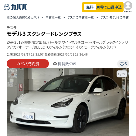
無料
30秒で出品申込
マイページ
車の個人売買ならカババ
>
中古車一覧
>
テスラの中古車一覧
>
テスラ モデル3の中古車一
テスラ
モデル3
スタンダードレンジプラス
ZAA-3L13/短期限定出品/パールホワイトマルチコート/オールブラックインテリ
ア/ワンオーナー/DELECTOフィルム（フロント）/スモークフィルム（リア）
公開
2026/03/17 13:25:07
|
最終更新
2026/05/01 13:26:46
カババ成約済
6
閲覧数:
785
1
/
72