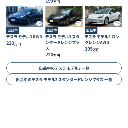
199
万円
7
3
10
出品中
出品中
出品中
テスラ
モデル3
RWD
テスラ
モデル3
スタ
テスラ
モデル3
ロン
230
ンダードレンジプラ
グレンジAWD
万円
ス
195
万円
220
万円
出品中の
テスラ
モデル3
一覧
出品中の
テスラ
モデル3
スタンダードレンジプラス
一覧