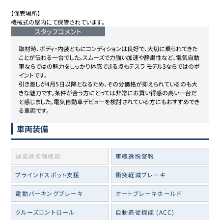
【保管場所】

機械式の屋内にて保管されています。
スタッフコメント
取材時、ボディ・内装ともにコンディションは良好で、大切に乗られてきた
ことが伝わる一台でした。スムーズで力強い加速や静粛性など、電気自動
車ならではの魅力をしっかり体感できる点もテスラ モデル3ならではのポ
イントです。

引き渡しが4月5日以降となるため、その分価格が抑えられているのも大
きな魅力です。条件が合う方にとっては非常にお買い得感の高い一台だ
と感じました。電気自動車デビューを検討されている方にもおすすめでき
る車両です。
車両装備
誤発進抑制機能
車線逸脱警報
ブラインドスポット支援
衝突軽減ブレーキ
電動パーキングブレーキ
オートブレーキホールド
クルーズコントロール
自動追従機能 (ACC)