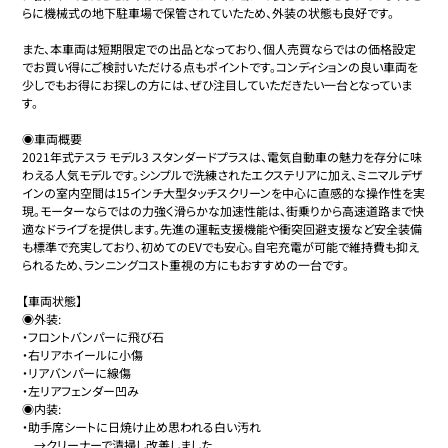
らに機械式の地下駐車場で保管されていたため、外装の状態も良好です。

また、本車両は短期限定での出品となっており、個人売買ならではの価格設定
でお買い得にご検討いただける点もポイントです。コンディションの良い車両を
少しでもお得にお探しの方には、ぜひ注目していただきたい一台となっていま
す。

◉車両概要

2021年式テスラ モデル3 スタンダードプラスは、電気自動車の魅力を存分に味
わえる人気モデルです。シンプルで洗練されたエクステリアに加え、ミニマルデザ
インの室内空間は15インチ大型タッチスクリーンを中心に直感的な操作性を実
現。モーターならではの力強く滑らかな加速性能は、街乗りから高速道路まで快
適なドライブを提供します。先進の運転支援機能や衝突回避支援など安全装備
も標準で充実しており、初めてのEVでも安心。自宅充電が可能で維持費も抑え
られるため、ランニングコスト重視の方にもおすすめの一台です。

【車両状態】

◉外装:

・フロントバンパーに飛び石

・右リアホイールに小傷

・リアバンパーに線傷

・左リアフェンダー凹み

◉内装:

・助手席シートに日焼け止め思われる白い汚れ

　→クリーナーで清掃し改善しました
