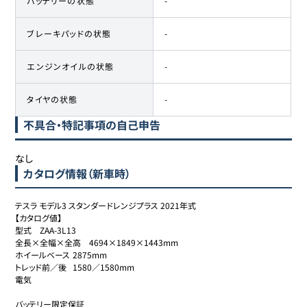
バッテリーの状態
-
ブレーキパッドの状態
-
エンジンオイルの状態
-
タイヤの状態
-
不具合・特記事項の自己申告
なし
カタログ情報（新車時）
テスラ モデル3 スタンダードレンジプラス 2021年式

【カタログ値】

型式	ZAA-3L13

全長×全幅×全高	4694×1849×1443mm

ホイールベース	2875mm

トレッド前／後	1580／1580mm

電気

バッテリー限定保証
