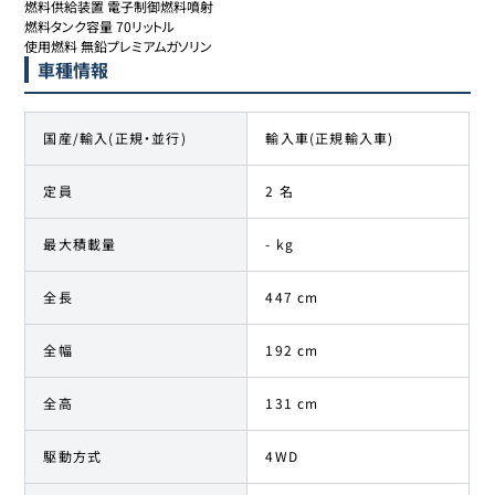
燃料供給装置 電子制御燃料噴射

燃料タンク容量 70リットル

使用燃料 無鉛プレミアムガソリン
車種情報
国産/輸入(正規・並行)
輸入車(正規輸入車)
定員
2 名
最大積載量
- kg
全長
447 cm
全幅
192 cm
全高
131 cm
駆動方式
4WD