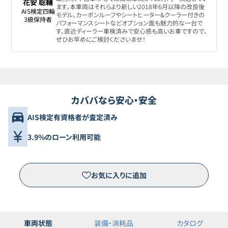
花安 聡輔
ます。本車両はそれらより新しい2018年6月以降の改良後
AIS検定四輪

モデル。カーボンルーフやシートヒーター&クーラー付きの
3級保持者
パフォーマンスシートなどオプション面も魅力的な一台で
す。直近ディーラー車検済みで安心感も高いお車ですので、
ぜひお早めにご検討くださいませ！
カババなら安心・安全
AIS検定有資格者が査定済み
3.9%のローン利用可能
お気に入りに追加
車両状態
装備・消耗品
カタログ