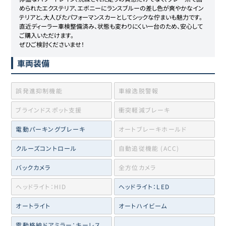
められたエクステリア、エボニーにランスブルーの差し色が爽やかなイン
テリアと、大人びたパフォーマンスカーとしてシックな佇まいも魅力です。

直近ディーラー車検整備済み、状態も変わりにくい一台のため、安心して
ご購入いただけます。

ぜひご検討くださいませ！
車両装備
誤発進抑制機能
車線逸脱警報
ブラインドスポット支援
衝突軽減ブレーキ
電動パーキングブレーキ
オートブレーキホールド
クルーズコントロール
自動追従機能 (ACC)
バックカメラ
全方位カメラ
ヘッドライト：HID
ヘッドライト：LED
オートライト
オートハイビーム
電動格納ドアミラー：キーレス