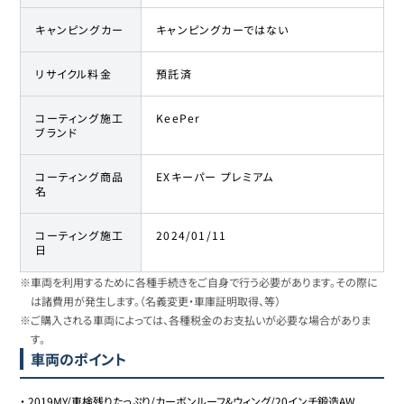
キャンピングカー
キャンピングカーではない
リサイクル料金
預託済
コーティング施工
KeePer
ブランド
コーティング商品
EXキーパー プレミアム
名
コーティング施工
2024/01/11
日
※車両を利用するために各種手続きをご自身で行う必要があります。その際に
は諸費用が発生します。（名義変更・車庫証明取得、等）
※ご購入される車両によっては、各種税金のお支払いが必要な場合がありま
す。
車両のポイント
・
2019MY/車検残りたっぷり/カーボンルーフ&ウィング/20インチ鍛造AW