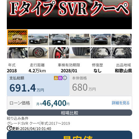
年式
走行距離
車検有効期限
修復歴
出品地域
2018
4.2
万km
2028/01
なし
和歌山県
支払総額
本体価格
680
691.4
万円
万円
46,400
ローン価格
詳細を見る
月々
円
相場比較
絞り込み条件
グレード:
SVR クーペ
年式:
2017
～
2019
更新:
2026/04/10 01:40