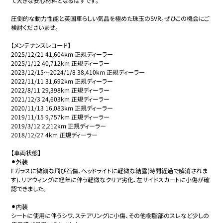
て大きな安心材料となるはずです。

圧倒的な動力性能と英国車らしい気品を極めた珠玉のSVR。ぜひこの機会にご
検討くださいませ。

【メンテナンスレコード】

2025/12/21 41,604km 正規ディーラー

2025/1/12 40,712km 正規ディーラー

2023/12/15〜2024/1/8 38,410km 正規ディーラー

2022/11/11 31,692km 正規ディーラー

2022/8/11 29,398km 正規ディーラー

2021/12/3 24,603km 正規ディーラー

2020/11/13 16,083km 正規ディーラー

2019/11/15 9,757km 正規ディーラー

2019/3/12 2,212km 正規ディーラー

2018/12/27 4km 正規ディーラー

【車両状態】

⚫︎外装

Fガラスに微細な飛び石傷、ヘッドライトに軽微な結露(時間経過で解消されま
す)、リアウィングに経年に伴う軽微なクリア劣化、左サイドスカートに小傷が確
認できました。

⚫︎内装

シートに使用に伴うシワ、ステアリングに小傷、その他樹脂部のスレなど少しの