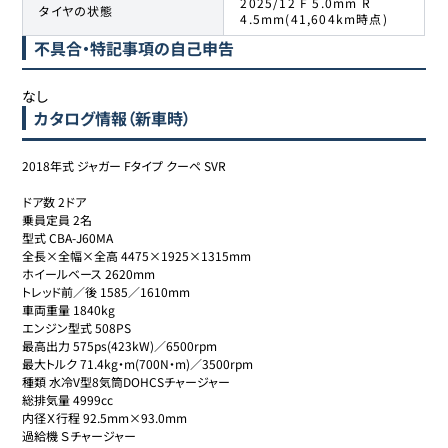
2025/12 F 5.0mm R
タイヤの状態
4.5mm(41,604km時点)
不具合・特記事項の自己申告
なし
カタログ情報（新車時）
2018年式 ジャガー Fタイプ クーペ SVR

ドア数 2ドア

乗員定員 2名

型式 CBA-J60MA

全長×全幅×全高 4475×1925×1315mm

ホイールベース 2620mm

トレッド前／後 1585／1610mm

車両重量 1840kg

エンジン型式 508PS

最高出力 575ps(423kW)／6500rpm

最大トルク 71.4kg・m(700N・m)／3500rpm

種類 水冷V型8気筒DOHCSチャージャー

総排気量 4999cc

内径Ｘ行程 92.5mm×93.0mm

過給機 Ｓチャージャー
