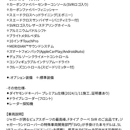
⚪︎カーボンファイバーセンターコンソール(SVRロゴ入り)

⚪︎カーボンファイバーフィニッシャー

⚪︎スエードクロスヘッドライニング(エボニー)

⚪︎スエードクロスサンバイザー(バニティミラー付)

⚪︎SVRロゴ入りレザーステアリングホイール

⚪︎アルミニウムパドルシフト

⚪︎ブライトメタルペダル

⚪︎10インチTouchPro

⚪︎MERIDIAN™サウンドシステム

⚪︎スマートフォンパック(AppleCarPlay/AndroidAuto)

⚫︎デュアルゾーンクライメートコントロール

⚪︎コンフィギュラブルインテリアムードライト

⚪︎クルーズコントロール(スピードリミッター付)

⚫︎:オプション装備　⚪︎:標準装備

-その他仕様-

⚫︎ダイヤモンドキーパー プレミアム仕様(2024/1/11施工、証明書あり)

⚫︎ドライブレコーダー(フロント)

⚫︎レーダー探知機

【車両説明】

ジャガーが誇るピュアスポーツの最高峰、Fタイプ クーペ SVR のご出品です。ジ
ャガー・ランドローバーの特殊車両開発部門「SVO」が手掛けた本モデルは、5L 
V8スーパーチャージドエンジンを搭載し、最高出力575psを叩き出す圧倒的な