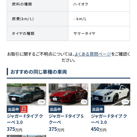
燃料の種類
ハイオク
燃費(km/L)
- km/L
タイヤの種類
サマータイヤ
お取引に関するご不明点については、
よくある質問ページ
をご確認く
ださい。
おすすめの同じ車種の車両
45
9
23
出品中
出品中
出品中
ジャガー
Fタイプ
ク
ジャガー
Fタイプ
S
ジャガー
Fタイプ
ク
ーペ 3.0
クーペ
ーペ 3.0
375
375
450
万円
万円
万円