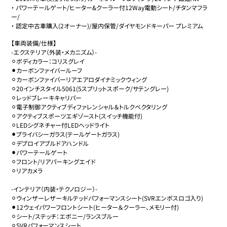
・
パワーテールゲート/ヒーター&クーラー付12Way電動シート/チタンマフラ
ー/
・
認定中古車購入(2オーナー)/屋内保管/ダイヤモンドキーパー プレミアム
【車両装備/仕様】

-エクステリア（外装・メカニズム）-

⚪︎ボディカラー：コリスグレイ

⚫︎カーボンファイバールーフ

⚪︎カーボンファイバーリアエアロダイナミックウィング

⚪︎20インチスタイル5061(5スプリットスポーク/サテングレー)

⚪︎レッドブレーキキャリパー

⚪︎電子制御アクティブディファレンシャル＆トルクベクタリング

⚪︎アクティブスポーツエギゾースト(スイッチ機能付)

⚪︎LEDシグネチャー付LEDヘッドライト

⚫︎プライバシーガラス(テールゲートガラス)

⚪︎デプロイアブルドアハンドル

⚫︎パワーテールゲート

⚪︎フロント/リアパーキングエイド

⚪︎リアカメラ

-インテリア（内装・テクノロジー）-

⚪︎ウィンザーレザーキルテッドパフォーマンスシート(SVRエンボスロゴ入り)

⚫︎12ウェイパワーフロントシート(ヒーター＆クーラー、メモリー付)

⚪︎シート/ステッチ：エボニー/ランスブルー

⚪︎SVRパフォーマンスシート
