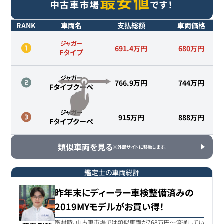
最安値
中古車市場
です！
RANK
車両名
支払総額
車両価格
ジャガー
691.4万円
680
万円
Fタイプ
ジャガー
766.9万円
744
万円
Fタイプクーペ
ジャガー
915万円
888
万円
Fタイプクーペ
類似車両を見る
※外部サイトに移動します。
鑑定士の車両総評
昨年末にディーラー車検整備済みの
2019MYモデルがお買い得！
取材時、中古車市場では類似車両が768万円〜流通してい