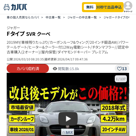
無料
30秒で出品申込
マイページ
車の個人売買ならカババ
>
中古車一覧
>
ジャガーの中古車一覧
>
ジャガー Fタイプの中古
ジャガー
Fタイプ
SVR クーペ
2019MY/車検残りたっぷり/カーボンルーフ&ウィング/20インチ鍛造AW/パワー
テールゲート/ヒーター&クーラー付12Way電動シート/チタンマフラー//認定中
古車購入(2オーナー)/屋内保管/ダイヤモンドキーパー プレミアム
公開
2026/03/10 08:20:35
|
最終更新
2026/04/17 09:47:36
カババ成約済
13
閲覧数:
15.8k
1
/
137