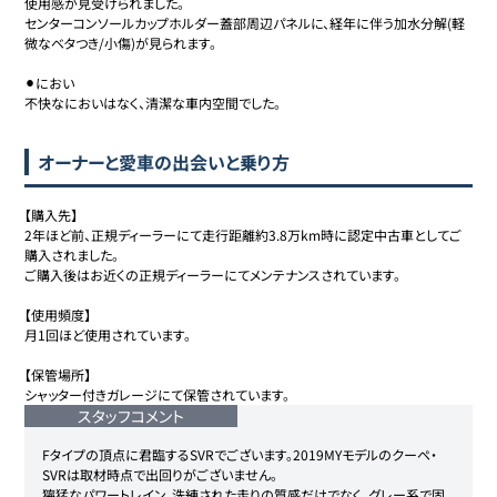
使用感が見受けられました。

センターコンソールカップホルダー蓋部周辺パネルに、経年に伴う加水分解(軽
微なベタつき/小傷)が見られます。

⚫︎におい

不快なにおいはなく、清潔な車内空間でした。
オーナーと愛車の出会いと乗り方
【購入先】

2年ほど前、正規ディーラーにて走行距離約3.8万km時に認定中古車としてご
購入されました。

ご購入後はお近くの正規ディーラーにてメンテナンスされています。

【使用頻度】

月1回ほど使用されています。

【保管場所】

シャッター付きガレージにて保管されています。
スタッフコメント
Fタイプの頂点に君臨するSVRでございます。2019MYモデルのクーペ・
SVRは取材時点で出回りがございません。

獰猛なパワートレイン、洗練された走りの質感だけでなく、グレー系で固