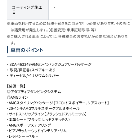
コーティング施工
-
日
※車両を利用するために各種手続きをご自身で行う必要があります。その際に
は諸費用が発生します。（名義変更・車庫証明取得、等）
※ご購入される車両によっては、各種税金のお支払いが必要な場合がありま
す。
車両のポイント
・
3DA-463349/AMGライン/ラグジュアリーパッケージ
・
取説/保証書/スペアキーあり
・
ディーゼル/イリジウムシルバー
【装備一覧】

◎アダプティブダンピングシステム

◎AMGライン

・AMGスタイリングパッケージ［フロントスポイラー、リアスカート］

・20インチAMGマルチスポークアルミホイール

・サイドストリップライン（ブラッシュドアルミニウム）

・本革シート（ブラック、レッドステッチ入）

・AMGスポーツステアリング

・ピアノラッカーウッドインテリアトリム

・レッドシートベルト
