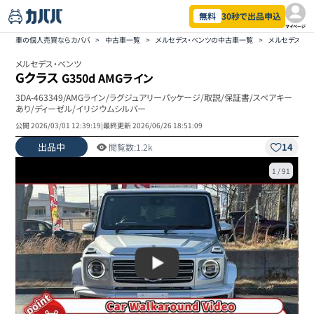
無料
30秒で出品申込
マイページ
車の個人売買ならカババ
>
中古車一覧
>
メルセデス・ベンツの中古車一覧
>
メルセデス・ベ
メルセデス・ベンツ
Gクラス
G350d AMGライン
3DA-463349/AMGライン/ラグジュアリーパッケージ/取説/保証書/スペアキー
あり/ディーゼル/イリジウムシルバー
公開
2026/03/01 12:39:19
|
最終更新
2026/06/26 18:51:09
出品中
14
閲覧数:
1.2k
1
/
91