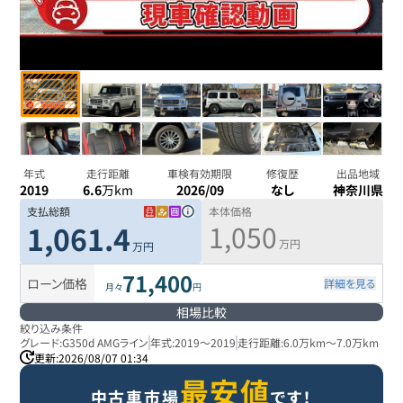
年式
走行距離
車検有効期限
修復歴
出品地域
2019
6.6
万km
2026/09
なし
神奈川県
支払総額
本体価格
1,050
1,061.4
万円
万円
71,400
ローン価格
詳細を見る
月々
円
相場比較
絞り込み条件
グレード:
G350d AMGライン
年式:
2019
～
2019
走行距離:
6.0万km
～
7.0万km
更新:
2026/08/07 01:34
最安値
中古車市場
です！