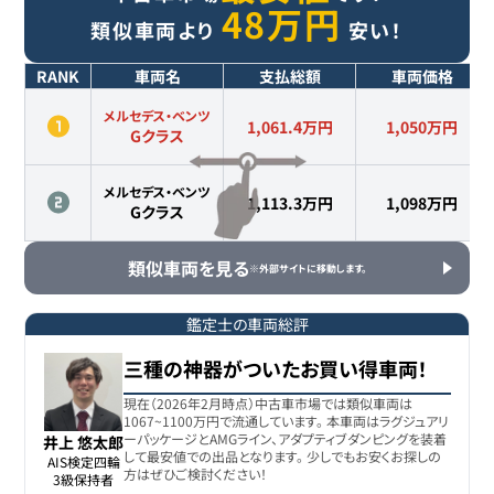
48
万円
類似車両より
安い！
RANK
車両名
支払総額
車両価格
メルセデス・ベンツ
1,061.4万円
1,050
万円
Gクラス
メルセデス・ベンツ
1,113.3万円
1,098
万円
Gクラス
類似車両を見る
※外部サイトに移動します。
鑑定士の車両総評
三種の神器がついたお買い得車両！
現在（2026年2月時点）中古車市場では類似車両は
1067~1100万円で流通しています。 本車両はラグジュアリ
ーパッケージとAMGライン、アダプティブダンピングを装着
井上 悠太郎
して最安値での出品となります。 少しでもお安くお探しの
AIS検定四輪

方はぜひご検討ください！
3級保持者