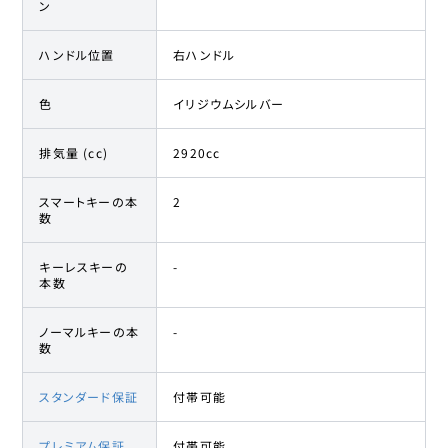
ン
ハンドル位置
右ハンドル
色
イリジウムシルバー
排気量 (cc)
2920cc
スマートキーの本
2
数
キーレスキーの
-
本数
ノーマルキーの本
-
数
スタンダード保証
付帯可能
プレミアム保証
付帯可能