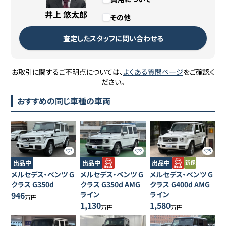
井上 悠太郎
その他
査定したスタッフに問い合わせる
お取引に関するご不明点については、
よくある質問ページ
をご確認く
ださい。
おすすめの同じ車種の車両
3
2
5
出品中
出品中
出品中
メルセデス・ベンツ
G
メルセデス・ベンツ
G
メルセデス・ベンツ
G
クラス
G350d
クラス
G350d AMG
クラス
G400d AMG
946
ライン
ライン
万円
1,130
1,580
万円
万円