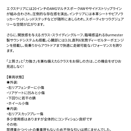
エクステリアには20インチのAMGマルチスポークAWやサイドストリップライン
が組み合わされ、圧倒的な存在感を演出。インテリアには本革シートやピアノラ
ッカーウッド、レッドステッチなどが随所にあしらわれ、スポーティかつラグジュア
リーな空間が広がります。

さらに、開放感を与えるガラス・スライディングルーフ、臨場感溢れるBurmester
製サウンドシステムも搭載。心臓部には3.0L直列6気筒ディーゼルターボエンジ
ンを搭載し、街乗りからアウトドアまで快適に走破可能なパフォーマンスを誇り
ます。

「上質さ」と「力強さ」を兼ね備えたGクラスをお探しの方は、この機会をぜひお
見逃しなく！

【車両状態】

◉外装:

・右リアフェンダーに小傷

・リアゲートに凹みと小傷

・下回りに若干の錆

・ホイール小傷

◉内装:

・右リアスカッフプレー傷

多少使用感はありますが全体的にコンディション良好です

その他:

禁煙車かつペットの乗車歴もないため不快な匂いは感じませんでした。