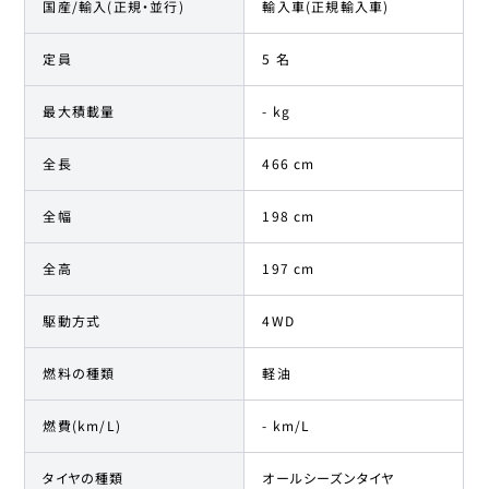
国産/輸入(正規・並行)
輸入車(正規輸入車)
定員
5 名
最大積載量
- kg
全長
466 cm
全幅
198 cm
全高
197 cm
駆動方式
4WD
燃料の種類
軽油
燃費(km/L)
- km/L
タイヤの種類
オールシーズンタイヤ