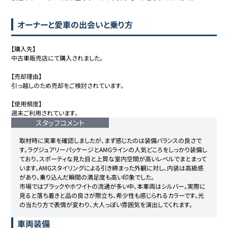
オーナーと愛車の出会いと乗り方
【購入先】

中古車販売店にて購入されました。

【売却理由】

引っ越しのため売却をご検討されています。

【使用頻度】

週末ご利用されています。
スタッフコメント
取材時に実車を確認しましたが、まず感じたのは装備バランスの良さで
す。ラグジュアリーパッケージとAMGラインの人気どころをしっかり装備し
ており、スポーティな見た目と上質な室内空間が高いレベルでまとまって
います。AMGスタイリングによる引き締まった外観に対し、内装は高級感
があり、乗り込んだ瞬間の満足度も高い印象でした。

市場ではブラックやホワイトの流通が多い中、本車両はシルバー。実際に
見ると落ち着きと品の良さが際立ち、希少性も感じられるカラーです。光
の当たり方で表情が変わり、大人っぽい雰囲気を演出してくれます。
車両装備