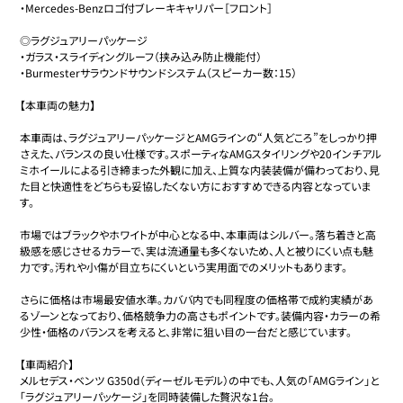
・Mercedes-Benzロゴ付ブレーキキャリパー［フロント］

◎ラグジュアリーパッケージ

・ガラス・スライディングルーフ（挟み込み防止機能付）

・Burmesterサラウンドサウンドシステム（スピーカー数：15）

【本車両の魅力】

本車両は、ラグジュアリーパッケージとAMGラインの“人気どころ”をしっかり押
さえた、バランスの良い仕様です。スポーティなAMGスタイリングや20インチアル
ミホイールによる引き締まった外観に加え、上質な内装装備が備わっており、見
た目と快適性をどちらも妥協したくない方におすすめできる内容となっていま
す。

市場ではブラックやホワイトが中心となる中、本車両はシルバー。落ち着きと高
級感を感じさせるカラーで、実は流通量も多くないため、人と被りにくい点も魅
力です。汚れや小傷が目立ちにくいという実用面でのメリットもあります。

さらに価格は市場最安値水準。カババ内でも同程度の価格帯で成約実績があ
るゾーンとなっており、価格競争力の高さもポイントです。装備内容・カラーの希
少性・価格のバランスを考えると、非常に狙い目の一台だと感じています。

【車両紹介】

メルセデス・ベンツ G350d（ディーゼルモデル）の中でも、人気の「AMGライン」と
「ラグジュアリーパッケージ」を同時装備した贅沢な1台。
