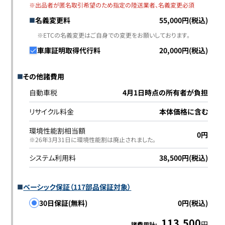
※出品者が匿名取引希望のため指定の陸送業者、名義変更必須
名義変更料
55,000円(税込)
※ETCの名義変更はご自身での変更をお願いしております。
車庫証明取得代行料
20,000円(税込)
その他諸費用
自動車税
4月1日時点の所有者が負担
リサイクル料金
本体価格に含む
環境性能割相当額
0円
※26年3月31日に環境性能割は廃止されました｡
システム利用料
38,500円(税込)
ベーシック保証（117部品保証対象）
30日保証(無料)
0円(税込)
113,500
円
諸費用計: