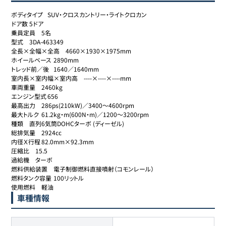
ボディタイプ	SUV・クロスカントリー・ライトクロカン

ドア数	5ドア

乗員定員	5名

型式	3DA-463349

全長×全幅×全高	4660×1930×1975mm

ホイールベース	2890mm

トレッド前／後	1640／1640mm

室内長×室内幅×室内高	----×----×----mm

車両重量	2460kg

エンジン型式	656

最高出力	286ps(210kW)／3400～4600rpm

最大トルク	61.2kg・m(600N・m)／1200～3200rpm

種類	直列6気筒DOHCターボ (ディーゼル)

総排気量	2924cc

内径Ｘ行程	82.0mm×92.3mm

圧縮比	15.5

過給機	ターボ

燃料供給装置	電子制御燃料直接噴射（コモンレール）

燃料タンク容量	100リットル

使用燃料	軽油
車種情報