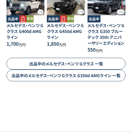
4
3
17
出品中
出品中
出品中
メルセデス・ベンツ
G
メルセデス・ベンツ
G
メルセデス・ベンツ
G
クラス
G400d AMG
クラス
G450d AMG
クラス
G350 ブルー
ライン
ライン
テック 35th アニバ
1,700
1,850
ーサリーエディション
万円
万円
550
万円
出品中の
メルセデス・ベンツ
Gクラス
一覧
出品中の
メルセデス・ベンツ
Gクラス
G350d AMGライン
一覧