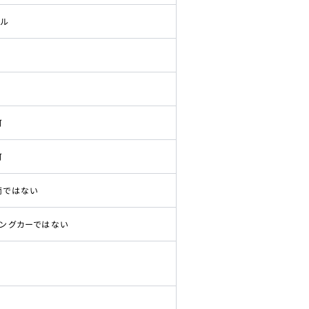
ドル
可
可
両ではない
ピングカーではない