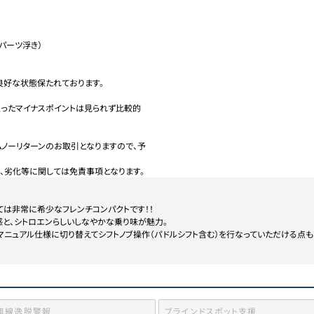
パーツ浮き）

好な状態保たれております。

立ったマイナスポイントは見られず比較的
ノーリターンのお取引となりますので、予
、劣化等に関しては免責事項となります。
となっては非常に希少なフレンチコンパクトです！！

と、シトロエンらしいしなやかな乗り味が魅力。

らマニュアル仕様に切り替えてシフトノブ操作（パドルシフト含む）を行なっていただける点
車線逸脱警報
ブラインドスポット支援