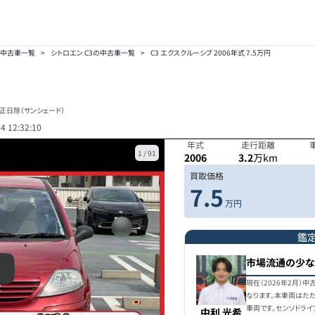
の中古車一覧
>
シトロエン C3の中古車一覧
>
C3 エクスクルーシブ 2006年式 7.5万円
正日除（サンシェード）
4 12:32:10
年式
走行距離
1
/
91
2006
3.2
万km
買取価格
7.5
万円
鑑
市場流通の少な
現在（2026年2月）
なります。本車両はた
車両です。センソドラ
中利 光希