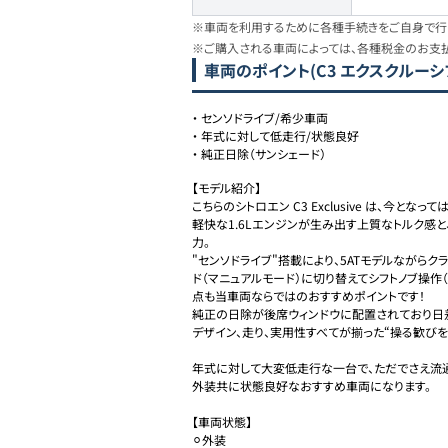
※車両を利用するために各種手続きをご自身で行う
※ご購入される車両によっては、各種税金のお支
車両のポイント
(C3 エクスクルーシ
・
センソドライブ/希少車両
・
年式に対して低走行/状態良好
・
純正日除（サンシェード）
【モデル紹介】

こちらのシトロエン C3 Exclusive は、今とな
軽快な1.6Lエンジンが生み出す上質なトルク感
力。

"センソドライブ"搭載により、5ATモデルながら
ド（マニュアルモード）に切り替えてシフトノブ操作
点も当車両ならではのおすすめポイントです！

純正の日除が後席ウィンドウに配置されており日差
デザイン、走り、実用性すべてが揃った“操る歓びを
年式に対して大変低走行な一台で、ただでさえ流
外装共に状態良好なおすすめ車両になります。

【車両状態】

⚪︎外装
