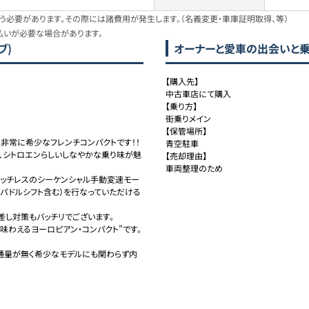
必要があります。その際には諸費用が発生します。（名義変更・車庫証明取得、等）
払いが必要な場合があります。
ブ)
オーナーと愛車の出会いと
【購入先】

中古車店にて購入

【乗り方】

街乗りメイン

【保管場所】

っては非常に希少なフレンチコンパクトです！！

青空駐車

と、シトロエンらしいしなやかな乗り味が魅
【売却理由】

車両整理のため
クラッチレスのシーケンシャル手動変速モー
（パドルシフト含む）を行なっていただける
し対策もバッチリでございます。

味わえるヨーロピアン・コンパクト”です。

通量が無く希少なモデルにも関わらず内