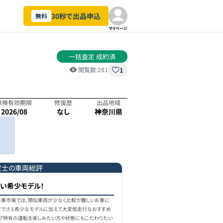
30秒で出品申込
無料
マイページ
一括査定 成約済
1
閲覧数:
281
車検有効期限
修復歴
出品地域
2026/08
なし
神奈川県
定士の車両総評
い希少モデル！
中古車市場では、類似車両が少なく比較が難しいお車に
だでさえ希少なモデルに加えて大変低走行なおすすめ
イブ特有の運転を楽しみたい方や状態にもこだわりたい