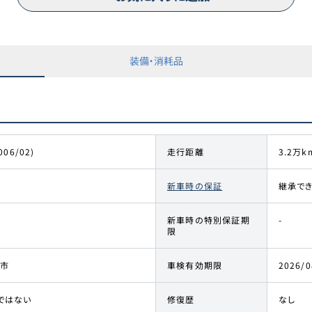
装備・消耗品
006/02)
走行距離
3.2万k
新車時の保証
継承で
新車時の特別保証期
-
限
市
車検有効期限
2026/0
ではない
修復歴
なし