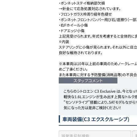
・ボンネットステイ格納部欠損

→針金にて応急処置対応されています。

・フロントガラス枠周り経年色褪せ

・ボンネット.フロントバンパー飛び石/底擦り（一部
・右Fホイール小傷

・ドアエッジ小傷

上記見受けられます。年式を考慮すると全体的に良
⚪︎内装

ステアリングに小傷が見られます。それ以外に目
良好な維持されております。

※本車両は10年以上前の車両のためノークレーム
めご了承ください。

また本車両に対する予防整備(消耗品等)の不具合
スタッフコメント
こちらのシトロエン C3 Exclusive は、今
軽快な1.6Lエンジンが生み出す上質なトルク感
"センソドライブ"搭載により、5ATモデルなが
気になった方は是非ご検討ください！
車両装備
(C3 エクスクルーシブ)
誤発進抑制機能