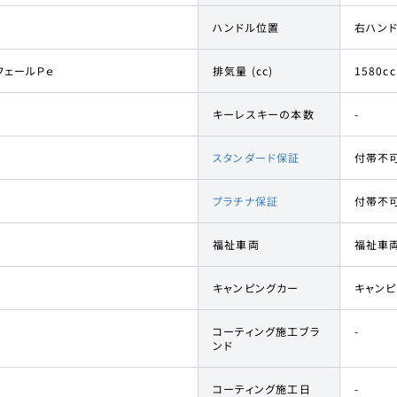
ハンドル位置
右ハン
フェールＰｅ
排気量 (cc)
1580cc
キーレスキーの本数
-
スタンダード保証
付帯不
プラチナ保証
付帯不
福祉車両
福祉車
キャンピングカー
キャン
コーティング施工ブラ
-
ンド
コーティング施工日
-