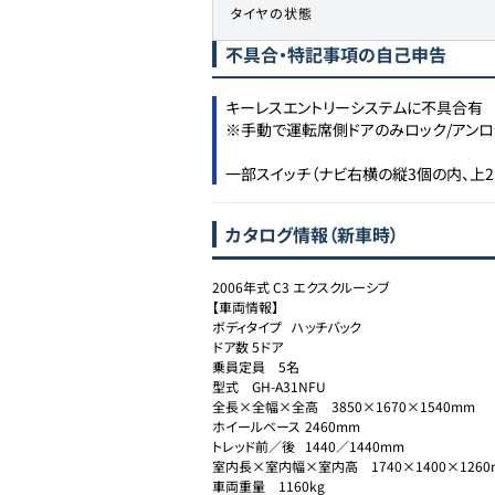
タイヤの状態
不具合・特記事項の自己申告
キーレスエントリーシステムに不具合有

※手動で運転席側ドアのみロック/アンロ
一部スイッチ（ナビ右横の縦3個の内、上2
カタログ情報（新車時）
2006年式 C3 エクスクルーシブ

【車両情報】

ボディタイプ	ハッチバック

ドア数	5ドア

乗員定員	5名

型式	GH-A31NFU

全長×全幅×全高	3850×1670×1540mm

ホイールベース	2460mm

トレッド前／後	1440／1440mm

室内長×室内幅×室内高	1740×1400×1260mm

車両重量	1160kg
