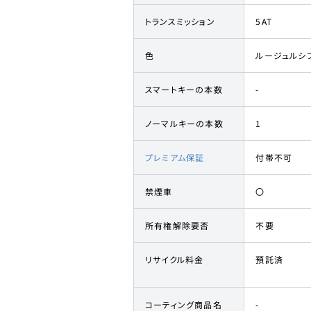
トランスミッション
5AT
色
ルージュルシ
スマートキーの本数
-
ノーマルキーの本数
1
プレミアム保証
付帯不可
禁煙車
〇
所有権解除要否
不要
リサイクル料金
預託済
コーティング商品名
-