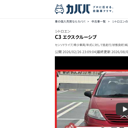
車の個人売買ならカババ
>
中古車一覧
>
シトロエン
シトロエン
C3
エクスクルーシブ
センソドライブ/希少車両/年式に対して低走行/状態良好/純
公開
2026/02/26 23:09:04
|
最終更新
2026/08/0