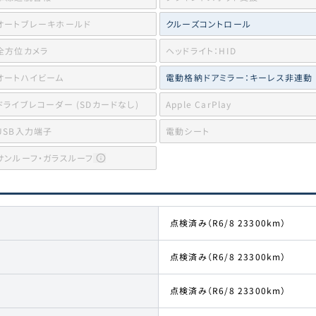
オートブレーキホールド
クルーズコントロール
全方位カメラ
ヘッドライト：HID
オートハイビーム
電動格納ドアミラー：キーレス非連動
ドライブレコーダー (SDカードなし)
Apple CarPlay
USB入力端子
電動シート
サンルーフ・ガラスルーフ
点検済み（R6/8 23300km）
点検済み（R6/8 23300km）
点検済み（R6/8 23300km）